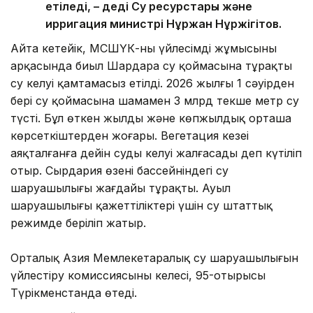
етіледі, – деді Су ресурстары және
ирригация министрі Нұржан Нұржігітов.
Айта кетейік, МСШҮК-ның үйлесімді жұмысының
арқасында биыл Шардара су қоймасына тұрақты
су келуі қамтамасыз етілді. 2026 жылғы 1 сәуірден
бері су қоймасына шамамен 3 млрд текше метр су
түсті. Бұл өткен жылдың және көпжылдық орташа
көрсеткіштерден жоғары. Вегетация кезеңі
аяқталғанға дейін судың келуі жалғасады деп күтіліп
отыр. Сырдария өзені бассейніндегі су
шаруашылығы жағдайы тұрақты. Ауыл
шаруашылығы қажеттіліктері үшін су штаттық
режимде беріліп жатыр.
Орталық Азия Мемлекетаралық су шаруашылығын
үйлестіру комиссиясының келесі, 95-отырысы
Түрікменстанда өтеді.