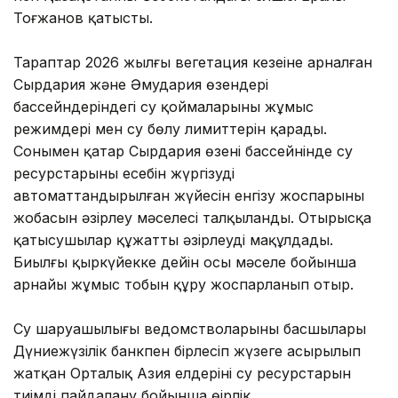
Тоғжанов қатысты.
Тараптар 2026 жылғы вегетация кезеңіне арналған
Сырдария және Әмудария өзендері
бассейндеріндегі су қоймаларының жұмыс
режимдері мен су бөлу лимиттерін қарады.
Сонымен қатар Сырдария өзені бассейнінде су
ресурстарының есебін жүргізудің
автоматтандырылған жүйесін енгізу жоспарының
жобасын әзірлеу мәселесі талқыланды. Отырысқа
қатысушылар құжатты әзірлеуді мақұлдады.
Биылғы қыркүйекке дейін осы мәселе бойынша
арнайы жұмыс тобын құру жоспарланып отыр.
Су шаруашылығы ведомстволарының басшылары
Дүниежүзілік банкпен бірлесіп жүзеге асырылып
жатқан Орталық Азия елдерінің су ресурстарын
тиімді пайдалану бойынша өңірлік