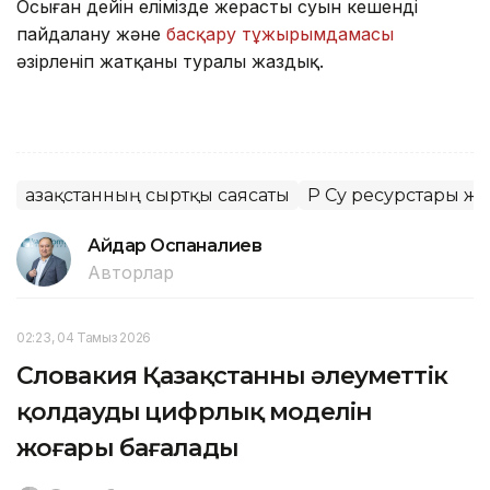
Осыған дейін елімізде жерасты суын кешенді
пайдалану және
басқару тұжырымдамасы
әзірленіп жатқаны туралы жаздық.
Қазақстанның сыртқы саясаты
ҚР Су ресурстары ж
Айдар Оспаналиев
Авторлар
02:23, 04 Тамыз 2026
Словакия Қазақстанның әлеуметтік
қолдаудың цифрлық моделін
жоғары бағалады