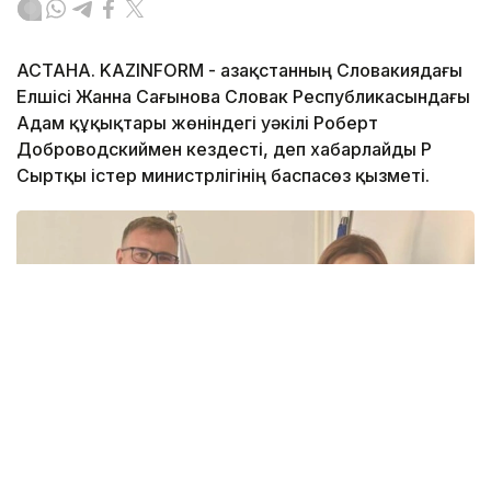
АСТАНА. KAZINFORM - Қазақстанның Словакиядағы
Елшісі Жанна Сағынова Словак Республикасындағы
Адам құқықтары жөніндегі уәкілі Роберт
Доброводскиймен кездесті, деп хабарлайды ҚР
Сыртқы істер министрлігінің баспасөз қызметі.