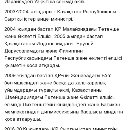
Израильдегі Уақытша сенімді өкілі.
2003-2004 жылдары - Қазақстан Республикасы
Сыртқы істер вице-министрі.
2004 жылдан бастап ҚР Малайзиядағы Төтенше
және Өкілетті Елшісі, 2005 жылдан бастап
Қазақстанның Индонезиядағы, Бруней
Даруссаламдағы және Филиппин
Республикасындағы Төтенше және өкілетті елшісі
қызметін қоса атқарды.
2009 жылдан бастап ҚР-ның Женевадағы БҰҰ
бөлімшесіндегі және басқа да халықаралық
ұйымдардағы тұрақты өкілі, Қазақстанның
Швейцариядағы Төтенше және Өкілетті елшісі,
еліміздің Лихтенштейн кіняздігіндегі және Ватикан
мемлекетіндегі дипмиссиясының басшысы міндетін
қоса атқарушы.
2016-2019 жылдары ҚР Сыртқы істер министрінің