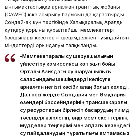
ынтымақтастыққа арналған гранттық жобаның
(CAWEC) іске асырылу барысын да қарастырды.
Сондай-ақ күн тәртібінде Халықаралық Аралды
құтқару қорының құрылтайшы мемлекеттері
басшылары кеңестерінің шешімдерінен туындайтын
міндеттердің орындалуы талқыланды.
-Мемлекетаралық су шаруашылығын
үйлестіру комиссиясы көп жыл бойы
Орталық Азиядағы су шаруашылығы
саласындағы шешімдерді келісуге
арналған негізгі кәсіби алаң болып келеді.
Дәл осы жерде Сырдария мен Әмудария
өзендері бассейндерінің трансшекаралық
су ресурстарын бірлесіп басқарудың тиімді
тәсілдері әзірленіп, өңір мемлекеттерінің
мүдделер теңгерімі мен алдағы кезеңдегі
су пайдаланудың тұрақтылығы қамтамасыз