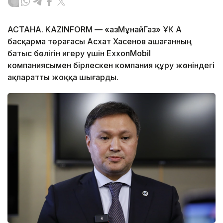
АСТАНА. KAZINFORM — «ҚазМұнайГаз» ҰК АҚ
басқарма төрағасы Асхат Хасенов Қашағанның
батыс бөлігін игеру үшін ExxonMobil
компаниясымен бірлескен компания құру жөніндегі
ақпаратты жоққа шығарды.