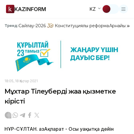
KAZINFORM
KZ
Сайлау-2026
Конституциялық реформа
Арнайы жо
Тренд:
18:05, 18 Қаңтар 2021
Мұхтар Тілеуберді жаңа қызметке
кірісті
НҰР-СҰЛТАН. ҚазАқпарат - Осы уақытқа дейін