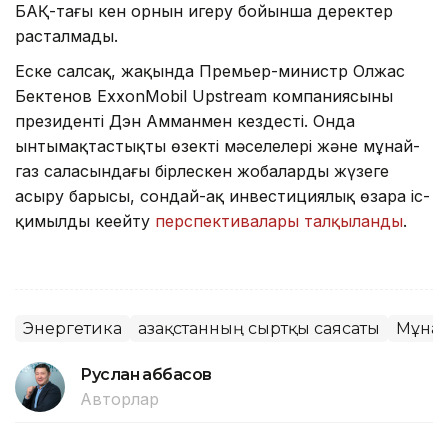
БАҚ-тағы кен орнын игеру бойынша деректер
расталмады.
Еске салсақ, жақында Премьер-министр Олжас
Бектенов ExxonMobil Upstream компаниясының
президенті Дэн Амманмен кездесті. Онда
ынтымақтастықтың өзекті мәселелері және мұнай-
газ саласындағы бірлескен жобаларды жүзеге
асыру барысы, сондай-ақ инвестициялық өзара іс-
қимылды кеңейту
перспективалары талқыланды
.
Энергетика
Қазақстанның сыртқы саясаты
Мұна
Руслан Ғаббасов
Авторлар