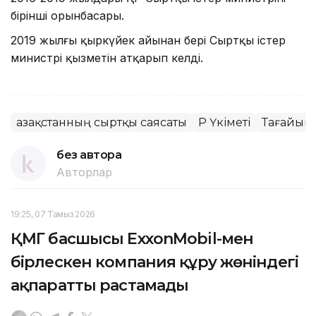
бірінші орынбасары.
2019 жылғы қыркүйек айынан бері Сыртқы істер
министрі қызметін атқарып келді.
Қазақстанның сыртқы саясаты
ҚР Үкіметі
Тағайын
без автора
Авторлар
19:25, 07 Тамыз 2026
ҚМГ басшысы ExxonMobil-мен
бірлескен компания құру жөніндегі
ақпаратты растамады