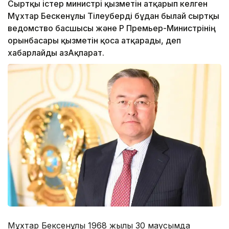
Сыртқы істер министрі қызметін атқарып келген
Мұхтар Бескенұлы Тілеуберді бұдан былай сыртқы
ведомство басшысы және ҚР Премьер-Министрінің
орынбасары қызметін қоса атқарады, деп
хабарлайды ҚазАқпарат.
Мұхтар Бексенұлы 1968 жылы 30 маусымда