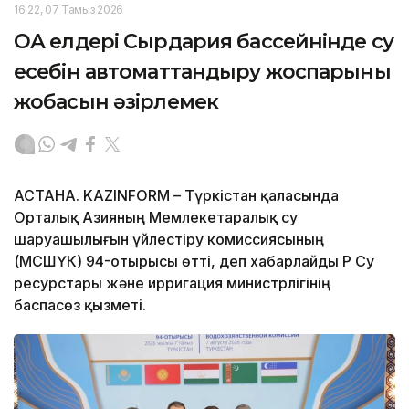
16:22, 07 Тамыз 2026
ОА елдері Сырдария бассейнінде су
есебін автоматтандыру жоспарының
жобасын әзірлемек
АСТАНА. KAZINFORM – Түркістан қаласында
Орталық Азияның Мемлекетаралық су
шаруашылығын үйлестіру комиссиясының
(МСШҮК) 94-отырысы өтті, деп хабарлайды ҚР Су
ресурстары және ирригация министрлігінің
баспасөз қызметі.