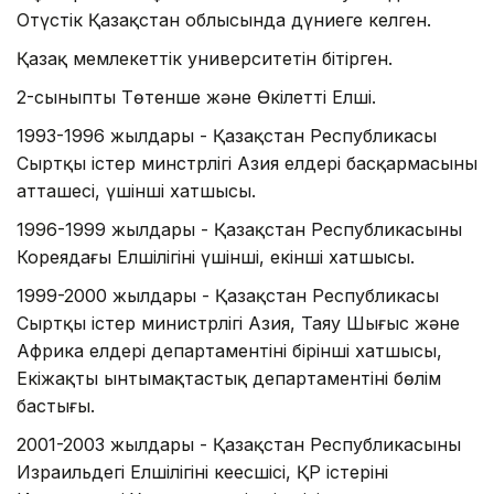
Оңтүстік Қазақстан облысында дүниеге келген.
Қазақ мемлекеттік университетін бітірген.
2-сыныпты Төтенше және Өкілетті Елші.
1993-1996 жылдары - Қазақстан Республикасы
Сыртқы істер минстрлігі Азия елдері басқармасының
атташесі, үшінші хатшысы.
1996-1999 жылдары - Қазақстан Республикасының
Кореядағы Елшілігінің үшінші, екінші хатшысы.
1999-2000 жылдары - Қазақстан Республикасы
Сыртқы істер министрлігі Азия, Таяу Шығыс және
Африка елдері департаментінің бірінші хатшысы,
Екіжақты ынтымақтастық департаментінің бөлім
бастығы.
2001-2003 жылдары - Қазақстан Республикасының
Израильдегі Елшілігінің кеңесшісі, ҚР істерінің