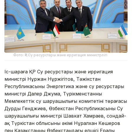
Фото: ҚР Су ресурстары және ирригация министрлігі
Іс-шараға ҚР Су ресурстары және ирригация
министрі Нұржан Нұржігітов, Тәжікстан
Республикасының Энергетика және су ресурстары
министрі Далер Джума, Түрікменстанның
Мемлекеттік су шаруашылығы комитетінің төрағасы
Дурды Генджиев, Өзбекстан Республикасының Су
шаруашылығы министрі Шавкат Хамраев, сондай-
ақ Түркістан облысының әкімі Нұралхан Көшеров
пен Қазақстанның Өзбекстандағы елшісі Ералы