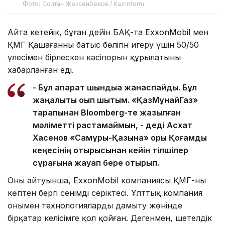
Фото: Солтан Жексенбеков / Kazinform
Айта кетейік, бұған дейін БАҚ-та ExxonMobil мен
ҚМГ Қашағанның батыс бөлігін игеру үшін 50/50
үлесімен бірлескен кәсіпорын құрылатыны
хабарланған еді.
- Бұл ақпарат шындыққа жанаспайды. Бұл
жаңалықты оқып шықтым. «ҚазМұнайГаз»
тарапынан Bloomberg-те жазылған
мәліметті растамаймын, - деді Асхат
Хасенов «Самұрық-Қазына» қоры Қоғамдық
кеңесінің отырысынан кейін тілшілер
сұрағына жауап бере отырып.
Оның айтуынша, ExxonMobil компаниясы ҚМГ-ның
көптен бергі сенімді серіктесі. Ұлттық компания
онымен технологияларды дамыту жөнінде
бірқатар келісімге қол қойған. Дегенмен, шетелдік