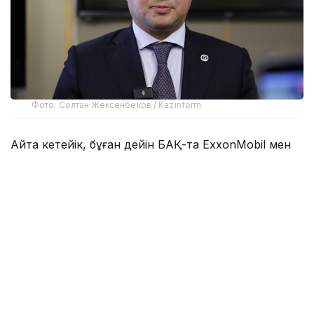
Фото: Солтан Жексенбеков / Kazinform
Айта кетейік, бұған дейін БАҚ-та ExxonMobil мен
ҚМГ Қашағанның батыс бөлігін игеру үшін 50/50
үлесімен бірлескен кәсіпорын құрылатыны
хабарланған еді.
- Бұл ақпарат шындыққа жанаспайды. Бұл
жаңалықты оқып шықтым. «ҚазМұнайГаз»
тарапынан Bloomberg-те жазылған
мәліметті растамаймын, - деді Асхат
Хасенов «Самұрық-Қазына» қоры Қоғамдық
кеңесінің отырысынан кейін тілшілер