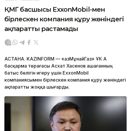
ҚМГ басшысы ExxonMobil-мен
бірлескен компания құру жөніндегі
ақпаратты растамады
АСТАНА. KAZINFORM — «ҚазМұнайГаз» ҰК АҚ
басқарма төрағасы Асхат Хасенов Қашағанның
батыс бөлігін игеру үшін ExxonMobil
компаниясымен бірлескен компания құру жөніндегі
ақпаратты жоққа шығарды.