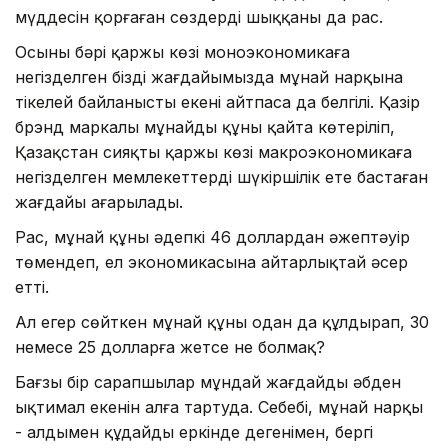
мүддесін қорғаған сөздердің шыққаны да рас.
Осының бәрі қаржы көзі моно­экономикаға
негізделген біздің жағдайымызда мұнай нар­қына
тікелей байланысты екені айт­паса да белгілі. Қазір
брэнд маркалы мұнайдың құны қайта көтеріліп,
Қазақстан сияқты қаржы көзі макроэкономикаға
негізделген мемлекеттердің шүкір­шілік ете бастаған
жағдайы аңғарылады.
Рас, мұнай құны әдепкі 46 доллардан әжептәуір
төмендеп, ел экономикасына айтарлықтай әсер
етті.
Ал егер сөйткен мұнай құны одан да құлдырап, 30
немесе 25 долларға жетсе не болмақ?
Бағзы бір сарапшылар мұндай жағ­дайдың әбден
ықтимал екенін алға тартуда. Себебі, мұнай нар­қы
- алдымен құдайдың еркінде дегенімен, бергі