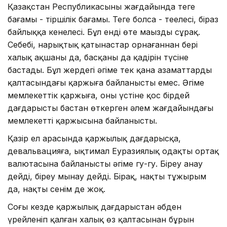
Қазақ­стан Респуб­ликасының жағ­дайында теңге
бағамы - тіршілік бағамы. Теңгең болса - теңе­лесің, біраз
байлыққа кенелесің. Бұл енді өте маңызды сұрақ.
Себебі, нарықтық қатынастар орнағаннан бері
халық ақшаның да, басқаның да қадірін түсіне
бастады. Бұл жердегі әңгіме тек қана азаматтардың
қалтасындағы қаржыға байланысты емес. Әңгіме
мемлекеттік қаржыға, оның үстіне қос бірдей
дағдарысты бастан өткерген әлем жағдайындағы
мемлекеттің қаржысына байла­нысты.
Қазір ел арасында қаржылық дағдарысқа,
девальвацияға, ық­тимал Еуразиялық одақтың ортақ
валютасына байланысты әңгіме гу-гу. Біреу анау
дейді, біреу мынау дейді. Бірақ, нақты тұжырым
да, нақты сенім де жоқ.
Соңғы кезде қаржылық дағда­рыстан әбден
үрейленіп қалған халық өз қалтасынан бұрын