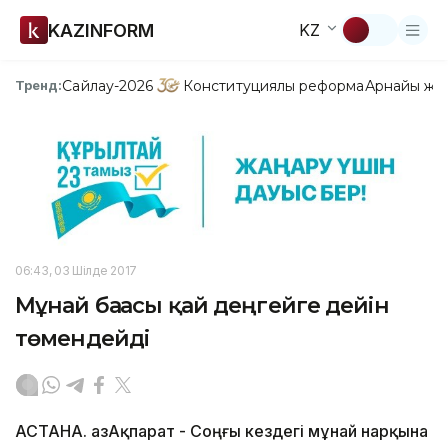
KAZINFORM
KZ
Сайлау-2026
Конституциялық реформа
Арнайы жо
Тренд:
06:43, 03 Шілде 2017
Мұнай бағасы қай деңгейге дейін
төмендейді
АСТАНА. ҚазАқпарат - Соңғы кездегі мұнай нарқына