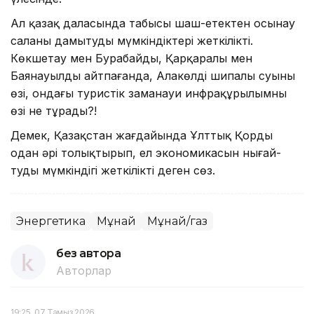
Ал қазақ даласында табысы шаш-етектен осынау
саланы дамы­тудың мүмкіндіктері жеткі­лікті.
Көкшетау мен Бурабайды, Қар­қаралы мен
Баянауылды айтпа­ғанда, Алакөлдің шипалы суының
өзі, ондағы туристік заманауи инфрақұрылымның
өзі не тұрады?!
Демек, Қазақстан жағдайында Ұлттық Қорды
одан әрі толық­тырып, ел экономикасын нығай­
тудың мүмкіндігі жеткілікті деген сөз.
Энергетика
Мұнай
Мұнай/газ
без автора
Авторлар
19:25, 07 Тамыз 2026