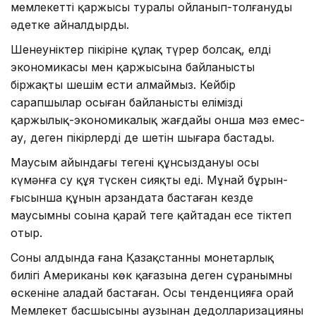
мемлекеттің қаржысы туралы ойланып-толғануды
әдетке айнал­дырды.
Шенеуніктер пікіріне құлақ түрер болсақ, елдің
экономикасы мен қаржысына байланысты
біржақты шешім ести алмаймыз. Кейбір
сарапшылар осыған байла­нысты еліміздің
қаржылық-экономикалық жағдайы онша мәз емес-
ау, деген пікірлердің де шетін шығара бастады.
Маусым айындағы теңгенің құнсыздануы осы
күмәнға су құя түскен сияқты еді. Мұнай бұрын­
ғысынша құнын арзандата баста­ған кезде
маусымның соңына қарай теңге қайтадан еңсе тіктеп
отыр.
Соның алдында ғана Қазақ­стан­ның монетарлық
билігі Амери­каның көк қағазына деген сұра­нымның
өскеніне алаңдай баста­ған. Осы тенденцияға орай
Мемле­кет басшысының аузынан дедол­ларизацияның