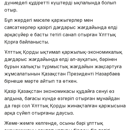
дүниедегі құдіретті күштердің ықпалында болып
отыр.
Бұл жердегі мәселе қаржыгер­лер мен
саясаткерлер қазіргі дағдарыс жағдайында елдің
ар­қасүйер ең басты тетігі санап отыр­ған Ұлттық
Қорға байланысты.
Ұлттық Қордың ықтимал қар­жылық-экономикалық
дағдарыс жағдайында елдің әл-ауқатын, бәрінен
бұрын халықтың тұрмыс­тық жағдайын жақсартуға
жұм­салатынын Қазақстан Президенті Назарбаев
бірнеше мәрте айтып та өткен.
Қазір Қазақстан экономикасы құдайға сенуі өз
алдына, бағасы күнде өзгеріп отырған мұнайдан
да гөрі сол Ұлттық Қордың жинақ­талған қаржысына
арқа сүйеп отырғаны даусыз.
Жеме-жемге келгенде, осының бәрі ұлттық