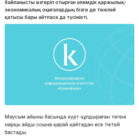
байланысты өзгеріп отырған әлемдік қаржылық-
экономи­калық оқиғалардың бізге де тікелей
қатысы бары айтпаса да түсінікті.
Маусым айының басында күрт құлдыраған теңгенің
нарқы айдың соңына қарай қайтадан еңсе тіктей
бастады.