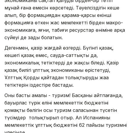
экономиканы сақтап қалудың бірден-бір тетігі
мұнай ғана емесін көрсетеді. Тәуелсіздігін кеше
алып, бір формациядан қара­ма-қарсы екінші
формацияға өткен жас мемлекеттің бірден макро­
экономикаға, яғни, табиғи ресурс­тар өніміне арқа
сүйеуі де заңды болатын.
Дегенмен, қазір жағдай өзгерді. Бүгінгі қазақ,
кешегі қазақ емес, сауда-саттықты да,
экономикалық тетіктерді де жақсы біледі. Қазір
қазақ билігі ұлттық экономиканы өрістетудің,
Ұлттық Қорды қайта­дан толықтырудың жаңа
тетіктерін іздестіре бастады.
Оның басты амалы - туризм! Басқаны айтпағанда,
бауырлас түрік елінің мемлекеттік бюд­же­тінің
қомақты бөлігін осы туризм саласынан түсетін
түсімдер толық­тырып отыр. Ал Испанияның
мемлекеттік ұлттық бюджетінің 62 пайызы туризмнің
үлесінде.