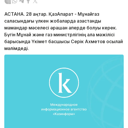
АСТАНА. 28 қаңтар. ҚазАқпарат - Мұнайгаз
саласындағы үлкен жобаларда қазақстандық
мамандар мәселесі әрқашан қаперде болуы керек.
Бүгін Мұнай және газ министрлігінің алқа мәжілісі
барысында Үкімет басшысы Серік Ахметов осылай
мәлімдеді.