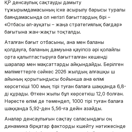
ҚР денсаулық сақтауды дамыту
тұжырымдамасының іске асырылу барысы туралы
баяндамасында ол негізгі бағыттардың бірі –
«Отбасы әл-ауқаты – жаңа стратегиялық бағдар»
бағытына жан-жақты тоқталды.
Аталған бағыт отбасыны, ана мен баланы
қолдауға, баланың дамуына қауіпсіз әрі қолайлы
орта қалыптастыруға бағытталған кешенді
шаралар мен мақсаттарды айқындайды. Берілген
мәліметтерге сәйкес 2026 жылдың алғашқы үш
айының қорытындысы бойынша ана өлімі
көрсеткіші 100 мың тірі туған балаға шаққанда 6,8-
ді құрады. Өткен жылы бұл көрсеткіш 12,0 болған.
Нәресте өлімі де төмендеп, 1000 тірі туған балаға
шаққанда 5,92-ден 5,56-ға дейін азайды.
Аналар денсаулығын сақтау саласындағы оң
динамика бірқатар факторды күшейту нәтижесінде