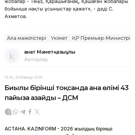
жобалар - Теңіз, Қарашығанақ, Қашаған жобалары
бойынша нақты ұсыныстар қажет», - деді С.
Ахметов.
Алқа мәжілістері
Үкімет
ҚР Премьер-Министрі
Қанат Мәметқазыұлы
Авторлар
12:26, 30 Мамыр 2026
Биылғы бірінші тоқсанда ана өлімі 43
пайызға азайды – ДСМ
АСТАНА. KAZINFORM - 2026 жылдың бірінші