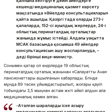
қалпына келтіруге дейін әйелдерге
кешенді медициналық қызмет көрсету
мақсатында «Әйелдер консультациялары»
қайта ашылды. Қазіргі таңда олардың 273-і
қалаларда, 152-сі ауылдық жерлерде, 24-і
облыстық перинаталдық орталықтар
жанында жұмыс істейді. Алдағы уақытта
МСАК базасында қосымша 49 әйелдер
консультациясын ашу жоспарлануда, –
деді бірінші вице-министр.
Сонымен қатар ол өңірлерде 19 облыстық
перинаталдық орталық жанынан «Салауатты Ана»
пансионаттары ашылғанын хабарлады. Бүгінде
мұнда 89 төсек ұйымдастырылып, жоғары қауіп
тобындағы 3,5 мыңнан астам жүкті әйел алдын ала
медициналық көмек алған.
-Аталған шараларды іске асыру
медициналық көмектің сапасын арттыруға,