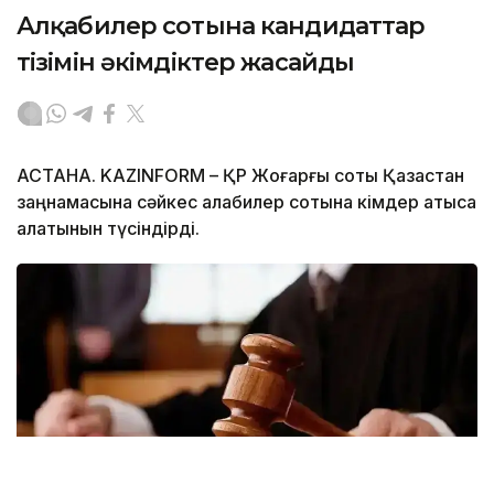
Алқабилер сотына кандидаттар
тізімін әкімдіктер жасайды
АСТАНА. KAZINFORM – ҚР Жоғарғы соты Қазақстан
заңнамасына сәйкес алқабилер сотына кімдер қатыса
алатынын түсіндірді.