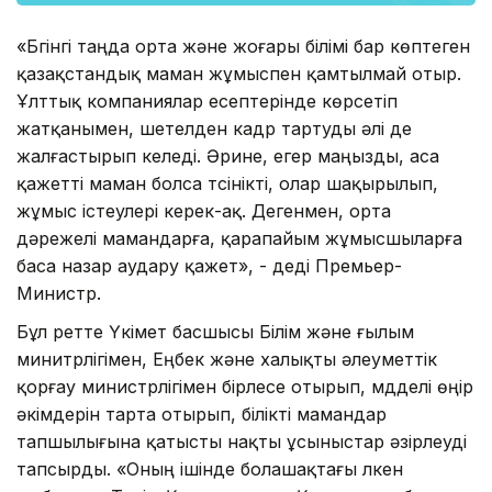
«Бүгінгі таңда орта және жоғары білімі бар көптеген
қазақстандық маман жұмыспен қамтылмай отыр.
Ұлттық компаниялар есептерінде көрсетіп
жатқанымен, шетелден кадр тартуды әлі де
жалғастырып келеді. Әрине, егер маңызды, аса
қажетті маман болса түсінікті, олар шақырылып,
жұмыс істеулері керек-ақ. Дегенмен, орта
дәрежелі мамандарға, қарапайым жұмысшыларға
баса назар аудару қажет», - деді Премьер-
Министр.
Бұл ретте Үкімет басшысы Білім және ғылым
минитрлігімен, Еңбек және халықты әлеуметтік
қорғау министрлігімен бірлесе отырып, мүдделі өңір
әкімдерін тарта отырып, білікті мамандар
тапшылығына қатысты нақты ұсыныстар әзірлеуді
тапсырды. «Оның ішінде болашақтағы үлкен