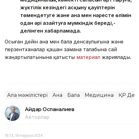
жүктілік кезіндегі асқыну қауіптерін
төмендетуге және ана мен нәресте өлімін
одан әрі азайтуға мүмкіндік береді,-
делінген хабарламада.
Осыған дейін ана мен бала денсаулығына және
перзентханалар қашан замана талабына сай
жаңартылатынына қатысты
материал
жариялады.
Алқа мәжілістері
Ана
Бала
Медицина
ҚР Денс
Айдар Оспаналиев
Авторлар
16:13, 19 Наурыз 2024