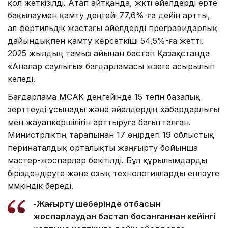
қол жеткізілді. Атап айтқанда, жүкті әйелдерді ерте
бақылаумен қамту деңгейі 77,6%-ға дейін артты,
ал фертильдік жастағы әйелдерді прегравидарлық
дайындықпен қамту көрсеткіші 54,5%-ға жетті.
2025 жылдың тамыз айынан бастап Қазақстанда
«Аналар саулығы» бағдарламасы жүзеге асырылып
келеді.
Бағдарлама МСАК деңгейінде 15 тегін базалық
зерттеуді ұсынады және әйелдердің хабардарлығы
мен жауапкершілігін арттыруға бағытталған.
Министрліктің тарапынан 17 өңірдегі 19 облыстық
перинаталдық орталықты жаңғырту бойынша
мастер-жоспарлар бекітілді. Бұл құрылымдарды
біріздендіруге және озық технологияларды енгізуге
мүмкіндік береді.
-Жаңғырту шеңберінде отбасын
жоспарлаудан бастап босанғаннан кейінгі