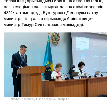
тоқсанының қорытындысы бойынша өткен жылдың
осы кезеңімен салыстырғанда ана өлімі көрсеткіші
43%-ға төмендеді, Бұл туралы Денсаулық сақтау
министрлігінің алқа отырысында бірінші вице-
министр Тимур Сұлтанғазиев мәлімдеді.
Фото: ҚР Денсаулық сақтау министрлігі