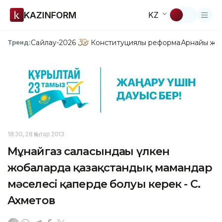
KAZINFORM
KZ
Сайлау-2026
Конституциялық реформа
Арнайы жо
Тренд:
18:30, 28 Қаңтар 2013
Мұнайгаз саласындағы үлкен
жобаларда қазақстандық мамандар
мәселесі қаперде болуы керек - С.
Ахметов