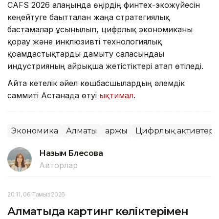
CAFS 2026 алаңында өңірдің финтех-экожүйесін
кеңейтуге бағытталған жаңа стратегиялық
бастамалар ұсынылып, цифрлық экономиканы
қорғау және инклюзивті технологиялық
қоғамдастықтарды дамыту саласындағы
индустрияның айрықша жетістіктері атап өтіледі.
Айта кетелік әйел көшбасшылардың әлемдік
саммиті Астанада өтуі
ықтимал
.
Экономика
Алматы
Қаржы
Цифрлық активтер
Назым Бөлесова
Авторлар
20:11, 06 Тамыз 2026
Алматыда картинг көліктерімен