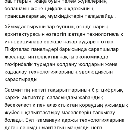
бағыттарын, жаңа буын төлем жүйелерінің
болашағын және цифрлық қаржының
трансшекаралық мүмкіндіктерін талқылайды.
Ұйымдастырушылар бүгіннің өзінде нарық
архитектурасын өзгертіп жатқан технологиялық
инновацияларға ерекше назар аударып отыр.
Пікірталас панельдері барысында сарапшылар
жасанды интеллектіні нақты экономикада
тәжірибелік тұрғыдан қолдану жолдарын және
қадағалау технологияларының эволюциясын
қарастырады.
Саммиттің негізгі тақырыптарының бірі цифрлық
қаржы активтері саласындағы жаһандық
бәсекелестік пен алаяқтықтан қорғаудың ұжымдық
жүйесін қалыптастыру мәселелерін талқылау
болады. Бұл -заманауи қаржы технологияларына
деген сенімді нығайтатын маңызды негіз.