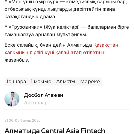
* «Мен үшін өмір сүр» — комедиялық сарыны бар,
отбасылық құндылықтарды дәріптейтін жаңа
қазақстандық драма.
* «Грузовички» (Жүк көліктері) — балалармен бірге
тамашалауға арналған мультфильм.
Еске салайық, бұған дейін Алматыда
Қазақстан
халқының бірлігі күні қалай атап өтілетінін
жазғанбыз.
Іс-шара
1 мамыр
Алматы
Мереке
Досбол Атажан
Авторлар
21:00, 06 Тамыз 2026
Алматыда Central Asia Fintech