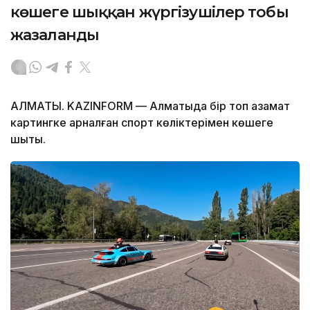
көшеге шыққан жүргізушілер тобы
жазаланды
АЛМАТЫ. KAZINFORM — Алматыда бір топ азамат
картингке арналған спорт көліктерімен көшеге
шықты.