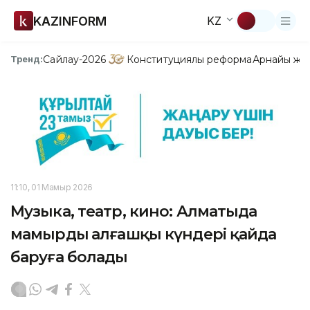
KAZINFORM
KZ
Сайлау-2026
Конституциялық реформа
Арнайы жо
Тренд:
11:10, 01 Мамыр 2026
Музыка, театр, кино: Алматыда
мамырдың алғашқы күндері қайда
баруға болады