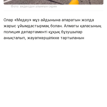
Фото: видеодан алынғын скрин
Олар «Медеу» мұз айдынына апаратын жолда
жарыс ұйымдастырмақ болған. Алматы қаласының
полиция департаменті құқық бұзушылар
анықталып, жауапкершілікке тартылғанын
мәлімдеді.
— Тексеру нәтижесінде оқиғаға қатысқан
барлық азаматтың жеке басы жедел түрде
анықталды. Жол қозғалысы қағидаларын
бұзғаны үшін 4 азамат әкімшілік
жауапкершілікке тартылды. Барлық спорт
көліктері мамандандырылған айыппұл
тұрағына қойылды, — деп хабарлады
департаменттен.
Сонымен қатар Алматы полициясы ортақ