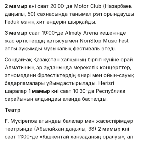
2 мамыр күні
сағат 20:00-де Motor Club (Назарбаев
даңғылы, 50) сахнасында танымал рэп орындаушы
Feduk өзінің хит әндерін шырқайды.
3 мамыр
сағат 19:00-де Almaty Arena кешенінде
жас әртістердің қатысуымен NonStop Music Fest
атты ауқымды музыкалық фестиваль өтеді.
Сондай-ақ Қазақстан халқының бірлігі күніне орай
Алматының әр ауданында мерекелік концерттер,
этномәдени бірлестіктердің өнері мен ойын-сауық
бағдарламалары ұйымдастырылады. Негізгі
шаралар
1 мамыр күні
сағат 10:30-да Республика
сарайының алдындағы алаңда басталды.
Театр
Ғ. Мүсірепов атындағы балалар мен жасөспірімдер
театрында (Абылайхан даңғылы, 38)
2 мамыр күні
сағат 11:00-де «Кішкентай ханзаданың оралуы», ал