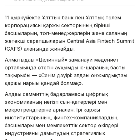
11 қыркүйекте Ұлттық банк пен Ұлттық төлем
корпорациясы қаржы секторының бірінші
басшыларын, топ-менеджерлерін және саланың
жетекші сарапшыларын Central Asia Fintech Summit
(CAFS) алаңында жинайды.
Алматыдағы «Целинный» заманауи мәдениет
орталығында өтетін ауқымды іс-шараның басты
тақырыбы — «Сенім дәуірі: алдағы онжылдықтағы
қаржы нарығы қандай болмақ».
Алдағы саммиттің бағдарламасы цифрлық
экономиканың негізгі сын-қатерлері мен
макротрендтеріне арналған. Ірі қаржы
институттарының, финтех-компаниялардың
басшылары мен мемлекеттік сектор өкілдері
индустрияны дамытудың стратегиялық