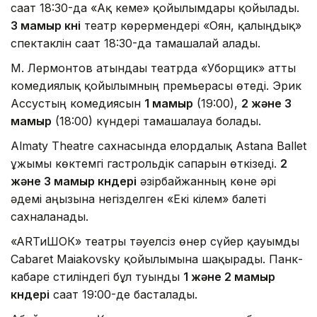
сағат 18:30-да «Ақ кеме» қойылымдары қойылады.
3 мамыр күні
театр көрермендері «Оян, қалыңдық»
спектаклін сағат 18:30-да тамашалай алады.
М. Лермонтов атындағы театрда «Уборщик» атты
комедиялық қойылымның премьерасы өтеді. Эрик
Ассустың комедиясын
1 мамыр
(19:00),
2 және 3
мамыр
(18:00) күндері тамашалауға болады.
Almaty Theatre сахнасында елордалық Astana Ballet
ұжымы көктемгі гастрольдік сапарын өткізеді.
2
және 3 мамыр күндері
әзірбайжанның көне әрі
әдемі аңызына негізделген «Екі кілем» балеті
сахналанады.
«ARТиШОК» театры тәуелсіз өнер сүйер қауымды
Cabaret Maiakovsky қойылымына шақырады. Панк-
кабаре стиліндегі бұл туынды
1 және 2 мамыр
күндері
сағат 19:00-де басталады.