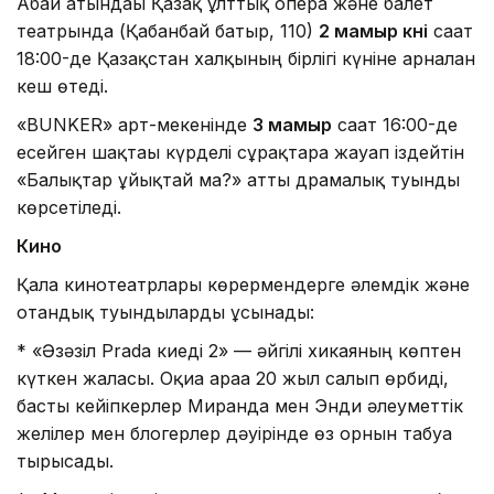
Абай атындағы Қазақ ұлттық опера және балет
театрында (Қабанбай батыр, 110)
2 мамыр күні
сағат
18:00-де Қазақстан халқының бірлігі күніне арналған
кеш өтеді.
«BUNKER» арт-мекенінде
3 мамыр
сағат 16:00-де
есейген шақтағы күрделі сұрақтарға жауап іздейтін
«Балықтар ұйықтай ма?» атты драмалық туынды
көрсетіледі.
Кино
Қала кинотеатрлары көрермендерге әлемдік және
отандық туындыларды ұсынады:
* «Әзәзіл Prada киеді 2» — әйгілі хикаяның көптен
күткен жалғасы. Оқиға араға 20 жыл салып өрбиді,
басты кейіпкерлер Миранда мен Энди әлеуметтік
желілер мен блогерлер дәуірінде өз орнын табуға
тырысады.