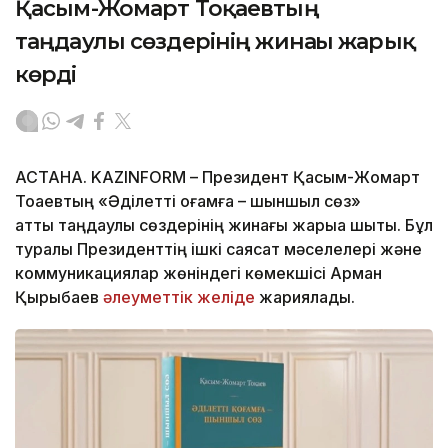
Қасым-Жомарт Тоқаевтың
таңдаулы сөздерінің жинағы жарық
көрді
АСТАНА. KAZINFORM – Президент Қасым-Жомарт
Тоқаевтың «Әділетті қоғамға – шыншыл сөз»
атты таңдаулы сөздерінің жинағы жарыққа шықты. Бұл
туралы Президенттің ішкі саясат мәселелері және
коммуникациялар жөніндегі көмекшісі Арман
Қырықбаев
әлеуметтік желіде
жариялады.