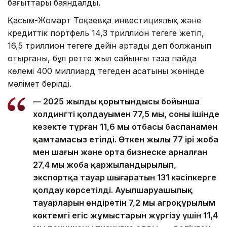
бағыттары баяндалды.
Қасым-Жомарт Тоқаевқа инвестициялық және
кредиттік портфель 14,3 триллион теңгеге жетіп,
16,5 триллион теңгеге дейін артады деп болжанып
отырғаны, бұл ретте жыл сайынғы таза пайда
көлемі 400 миллиард теңгеден асатыны жөнінде
мәлімет берілді.
— 2025 жылдың қорытындысы бойынша
холдингтің қолдауымен 77,5 мың, соның ішінде
кезекте тұрған 11,6 мың отбасы баспанамен
қамтамасыз етілді. Өткен жылы 77 ірі жоба
мен шағын және орта бизнеске арналған
27,4 мың жоба қаржыландырылып,
экспортқа тауар шығаратын 131 кәсіпкерге
қолдау көрсетілді. Ауылшаруашылық
тауарларын өндіретін 7,2 мың агроқұрылым
көктемгі егіс жұмыстарын жүргізу үшін 11,4