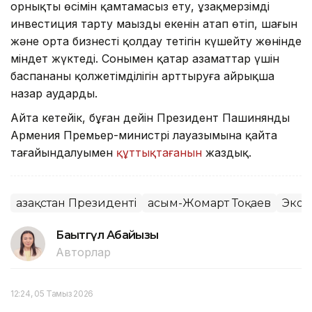
орнықты өсімін қамтамасыз ету, ұзақмерзімді
инвестиция тарту маңызды екенін атап өтіп, шағын
және орта бизнесті қолдау тетігін күшейту жөнінде
міндет жүктеді. Сонымен қатар азаматтар үшін
баспананың қолжетімділігін арттыруға айрықша
назар аударды.
Айта кетейік, бұған дейін Президент Пашинянды
Армения Премьер-министрі лауазымына қайта
тағайындалуымен
құттықтағанын
жаздық.
Қазақстан Президенті
Қасым-Жомарт Тоқаев
Экон
Бақытгүл Абайқызы
Авторлар
12:24, 05 Тамыз 2026