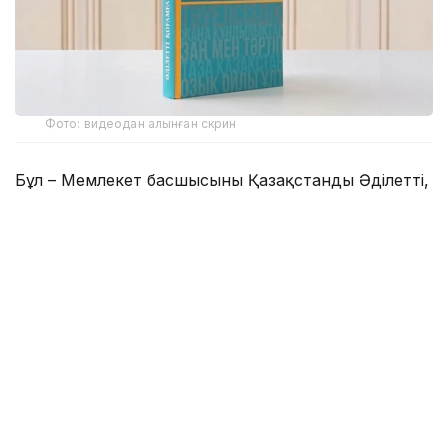
Фото: видеодан алынған скрин
Бұл – Мемлекет басшысының Қазақстанды Әділетті,
Қауіпсіз және Өркендеген елге айналдыруды
көздеген ұлы мұратының сөзбен көмкерілген
жиынтық бейнесі.
– Құрметті достар! Сөз қадірін түсінетін,
көкірегі ояу, зерделі қауымға айтар
жаңалығымыз бар. «Әділетті қоғамға –
шыншыл сөз» деген атпен Қазақстан
Республикасының Президенті Қасым-
Жомарт Кемелұлы Тоқаевтың таңдаулы
сөздерінің жинағы жарық көрді. Жинақ