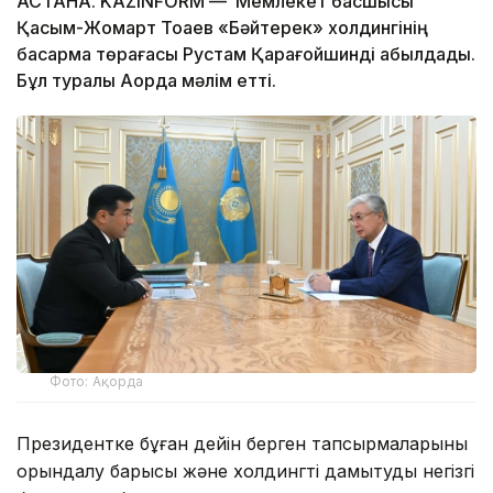
АСТАНА. KAZINFORM — Мемлекет басшысы
Қасым-Жомарт Тоқаев «Бәйтерек» холдингінің
басқарма төрағасы Рустам Қарағойшинді қабылдады.
Бұл туралы Ақорда мәлім етті.
Фото: Ақорда
Президентке бұған дейін берген тапсырмаларының
орындалу барысы және холдингті дамытудың негізгі