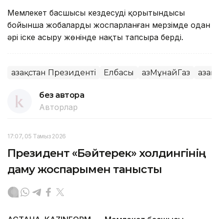
Мемлекет басшысы кездесудің қорытындысы
бойынша жобаларды жоспарланған мерзімде одан
әрі іске асыру жөнінде нақты тапсыра берді.
Қазақстан Президенті
Елбасы
ҚазМұнайГаз
Қаза
без автора
Авторлар
17:07, 05 Тамыз 2026
Президент «Бәйтерек» холдингінің
даму жоспарымен танысты