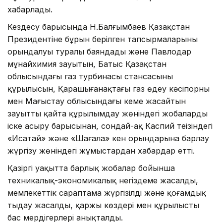
хабарлады.
Кездесу барысында Н.Балғымбаев Қазақстан
Президентіне бұрын берілген тапсырмаларының
орындалуы туралы баяндады және Павлодар
мұнайхимия зауытын, Батыс Қазақстан
облысындағы газ турбинасы стансасының
құрылысын, Қарашығанақтағы газ өңдеу кәсіпорны
мен Маңғыстау облысындағы кеме жасайтын
зауытты қайта құрылымдау жөніндегі жобаларды
іске асыру барысынан, сондай-ақ Каспий теңізіндегі
«Исатай» және «Шағала» кен орындарына барлау
жүргізу жөніндегі жұмыстардан хабардар етті.
Қазіргі уақытта барлық жобалар бойынша
техникалық-экономикалық негіздеме жасалды,
мемлекеттік сараптама жүргізілді және қоғамдық
тыңдау жасалды, қаржы көздері мен құрылыстың
бас мердігерлері анықталды.