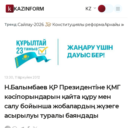
KAZINFORM
KZ
Сайлау-2026
Конституциялық реформа
Арнайы жо
Тренд:
13:30, 11 Қыркүйек 2012
Н.Балғымбаев ҚР Президентіне ҚМГ
кәсіпорындарын қайта құру мен
салу бойынша жобалардың жүзеге
асырылуы туралы баяндады