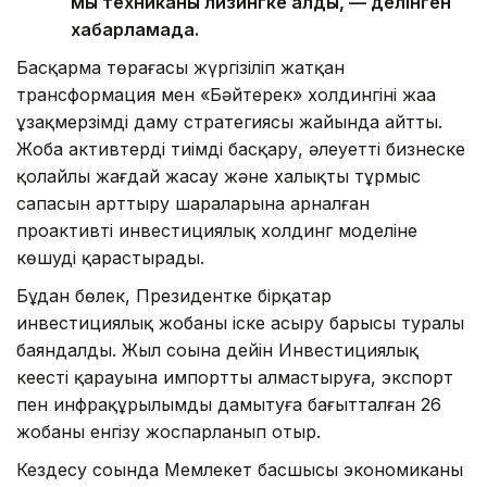
мың техниканы лизингке алды, — делінген
хабарламада.
Басқарма төрағасы жүргізіліп жатқан
трансформация мен «Бәйтерек» холдингінің жаңа
ұзақмерзімді даму стратегиясы жайында айтты.
Жоба активтерді тиімді басқару, әлеуетті бизнеске
қолайлы жағдай жасау және халықтың тұрмыс
сапасын арттыру шараларына арналған
проактивті инвестициялық холдинг моделіне
көшуді қарастырады.
Бұдан бөлек, Президентке бірқатар
инвестициялық жобаны іске асыру барысы туралы
баяндалды. Жыл соңына дейін Инвестициялық
кеңестің қарауына импортты алмастыруға, экспорт
пен инфрақұрылымды дамытуға бағытталған 26
жобаны енгізу жоспарланып отыр.
Кездесу соңында Мемлекет басшысы экономиканың