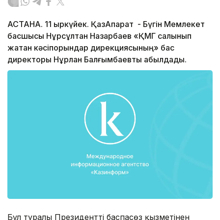
АСТАНА. 11 қыркүйек. ҚазАқпарат - Бүгін Мемлекет
басшысы Нұрсұлтан Назарбаев «ҚМГ салынып
жатқан кәсіпорындар дирекциясының» бас
директоры Нұрлан Балғымбаевты қабылдады.
Бұл туралы Президенттің баспасөз қызметінен