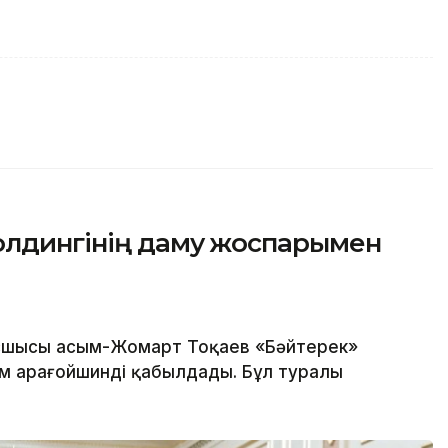
олдингінің даму жоспарымен
шысы Қасым-Жомарт Тоқаев «Бәйтерек»
м Қарағойшинді қабылдады. Бұл туралы