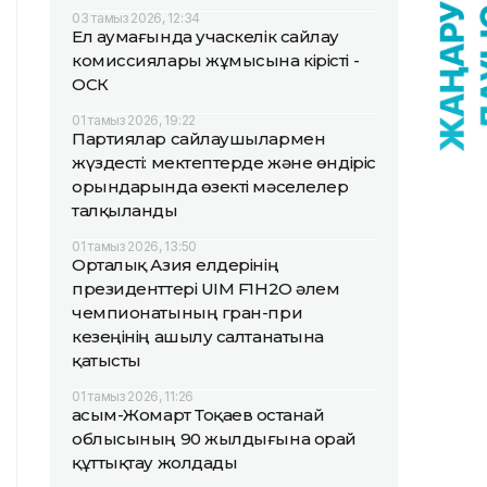
03 тамыз 2026, 12:34
Ел аумағында учаскелік сайлау
комиссиялары жұмысына кірісті -
ОСК
01 тамыз 2026, 19:22
Партиялар сайлаушылармен
жүздесті: мектептерде және өндіріс
орындарында өзекті мәселелер
талқыланды
01 тамыз 2026, 13:50
Орталық Азия елдерінің
президенттері UIM F1H2O әлем
чемпионатының гран-при
кезеңінің ашылу салтанатына
қатысты
01 тамыз 2026, 11:26
Қасым-Жомарт Тоқаев Қостанай
облысының 90 жылдығына орай
құттықтау жолдады