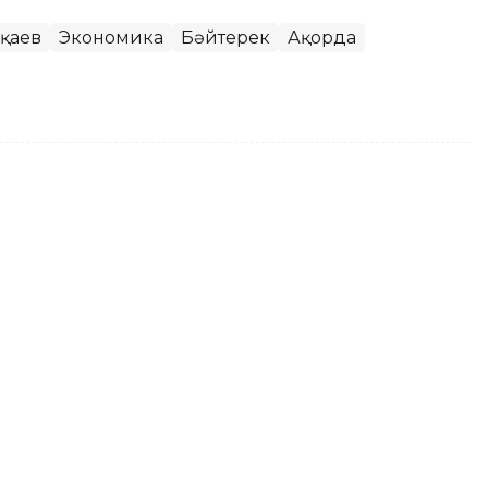
оқаев
Экономика
Бәйтерек
Ақорда
 таңдаулы сөздерінің жинағы
м-Жомарт Тоқаевтың «Әділетті қоғамға –
нің жинағы жарыққа шықты. Бұл туралы