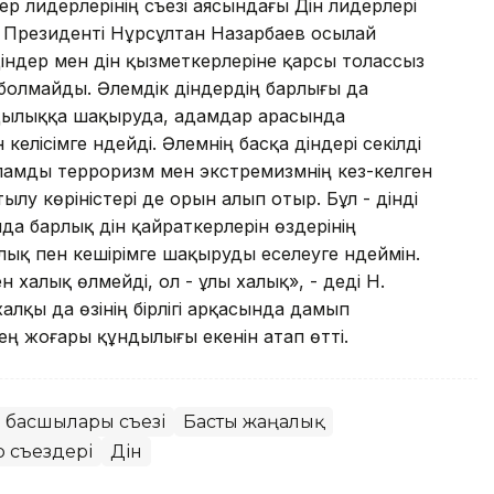
дер лидерлерінің съезі аясындағы Дін лидерлері
Р Президенті Нұрсұлтан Назарбаев осылай
діндер мен дін қызметкерлеріне қарсы толассыз
болмайды. Әлемдік діндердің барлығы да
ылыққа шақыруда, адамдар арасында
елісімге үндейді. Әлемнің басқа діндері секілді
Исламды терроризм мен экстремизмнің кез-келген
ылу көріністері де орын алып отыр. Бұл - дінді
нда барлық дін қайраткерлерін өздерінің
лық пен кешірімге шақыруды еселеуге үндеймін.
н халық өлмейді, ол - ұлы халық», - деді Н.
алқы да өзінің бірлігі арқасында дамып
 ең жоғары құндылығы екенін атап өтті.
 басшылары съезі
Басты жаңалық
 съездері
Дін