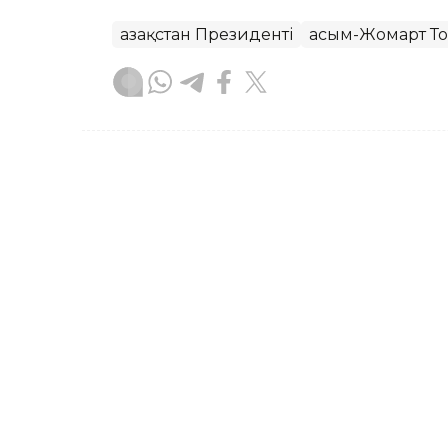
Қазақстан Президенті
Қасым-Жомарт Т
Бақытгүл Абайқызы
Авторлар
12:24, 05 Тамыз 2026
Қасым-Жомарт Тоқаевтың
жарық көрді
АСТАНА. KAZINFORM – Президент Қасы
шыншыл сөз» атты таңдаулы сөздері