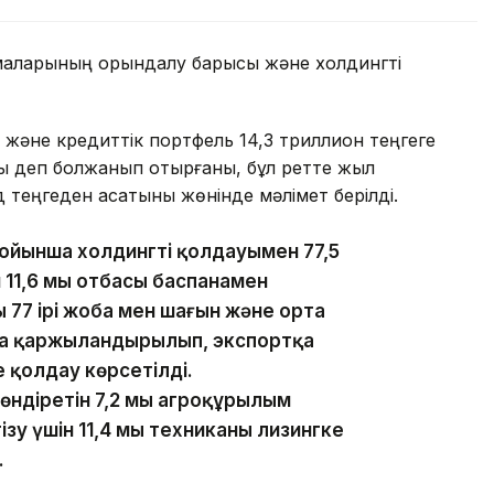
рмаларының орындалу барысы және холдингті
әне кредиттік портфель 14,3 триллион теңгеге
ады деп болжанып отырғаны, бұл ретте жыл
 теңгеден асатыны жөнінде мәлімет берілді.
йынша холдингтің қолдауымен 77,5
н 11,6 мың отбасы баспанамен
 77 ірі жоба мен шағын және орта
оба қаржыландырылып, экспортқа
е қолдау көрсетілді.
діретін 7,2 мың агроқұрылым
зу үшін 11,4 мың техниканы лизингке
.