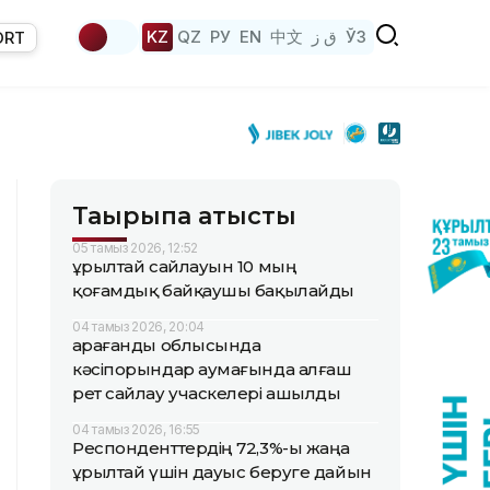
KZ
QZ
РУ
EN
中文
ق ز
ЎЗ
ORT
Тақырыпқа қатысты
05 тамыз 2026, 12:52
Құрылтай сайлауын 10 мың
қоғамдық байқаушы бақылайды
04 тамыз 2026, 20:04
Қарағанды облысында
кәсіпорындар аумағында алғаш
рет сайлау учаскелері ашылды
04 тамыз 2026, 16:55
Респонденттердің 72,3%-ы жаңа
Құрылтай үшін дауыс беруге дайын