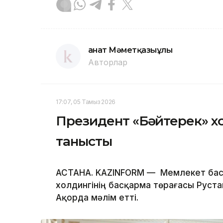
Қанат Мәметқазыұлы
Авторлар
17:07, 05 Тамыз 2026
Президент «Бәйтерек» х
танысты
АСТАНА. KAZINFORM — Мемлекет бас
холдингінің басқарма төрағасы Руста
Ақорда мәлім етті.