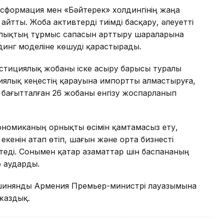
ансформация мен «Бәйтерек» холдингінің жаңа
йтты. Жоба активтерді тиімді басқару, әлеуетті
алықтың тұрмыс сапасын арттыру шараларына
динг моделіне көшуді қарастырады.
естициялық жобаны іске асыру барысы туралы
иялық кеңестің қарауына импортты алмастыруға,
бағытталған 26 жобаны енгізу жоспарланып
номиканың орнықты өсімін қамтамасыз ету,
екенін атап өтіп, шағын және орта бизнесті
үктеді. Сонымен қатар азаматтар үшін баспананың
р аударды.
Пашинянды Армения Премьер-министрі лауазымына
жаздық.