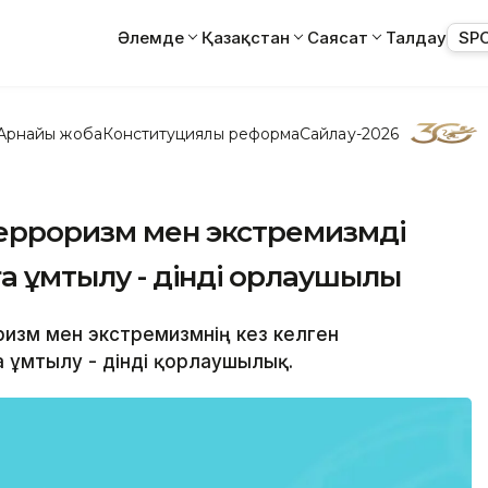
Әлемде
Қазақстан
Саясат
Талдау
SP
Арнайы жоба
Конституциялық реформа
Сайлау-2026
терроризм мен экстремизмді
а ұмтылу - дінді қорлаушылық
ризм мен экстремизмнің кез келген
а ұмтылу - дінді қорлаушылық.