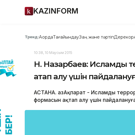
KAZINFORM
Ақорда
Тағайындау
Заң және тәртіп
Дерекқор
Тренд:
10:38, 10 Маусым 2015
Н. Назарбаев: Исламды 
ақтап алу үшін пайдалануғ
АСТАНА. ҚазАқпарат - Исламды терро
формасын ақтап алу үшін пайдалануғ