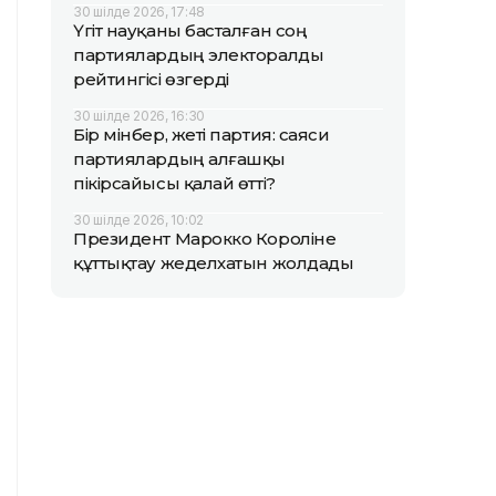
30 шілде 2026, 17:48
Үгіт науқаны басталған соң
партиялардың электоралды
рейтингісі өзгерді
30 шілде 2026, 16:30
Бір мінбер, жеті партия: саяси
партиялардың алғашқы
пікірсайысы қалай өтті?
30 шілде 2026, 10:02
Президент Марокко Короліне
құттықтау жеделхатын жолдады