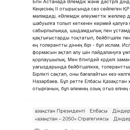
Бүгін Астанада Әлемдік және дәстүрлі дін
Кеңесінің ІІ отырысында сөз сөйлеген Қ
мәлімдеді. «Әлемдік әлеуметтік желілер 
шабуылға толып кеткенін көрмей қалуға 
сабырлылыққа, шыдамдылық пен ұстамд
қақтығыстарды тоқтатып, бейбітшілік пен к
ең толерантты діннің бірі - бұл ислам. 
формасын ақтап алу үшін пайдалануға ұмт
қорлаушылық. Мен бүгінгідей күрделі зама
уағыздарында бейбітшілікке, толерантты
Бірлікті сақтап, оны бағалайтын кез-келге
Назарбаев. Бұл ретте Елбасы Қазақстан х
отырғанын, бұл әлемнің озық отыз елінің
Қазақстан Президенті
Елбасы
Діндер
«Қазақстан – 2050» Стратегиясы
Діндер