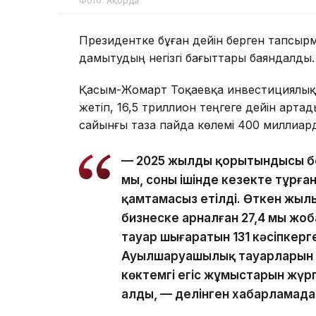
Фото: Ақорда
Президентке бұған дейін берген тапсы
дамытудың негізгі бағыттары баяндалды.
Қасым-Жомарт Тоқаевқа инвестициялық ж
жетіп, 16,5 триллион теңгеге дейін арт
сайынғы таза пайда көлемі 400 миллиард
— 2025 жылдың қорытындысы бо
мың, соның ішінде кезекте тұрға
қамтамасыз етілді. Өткен жылы
бизнеске арналған 27,4 мың ж
тауар шығаратын 131 кәсіпкерг
Ауылшаруашылық тауарларын өн
көктемгі егіс жұмыстарын жүргі
алды, — делінген хабарламада