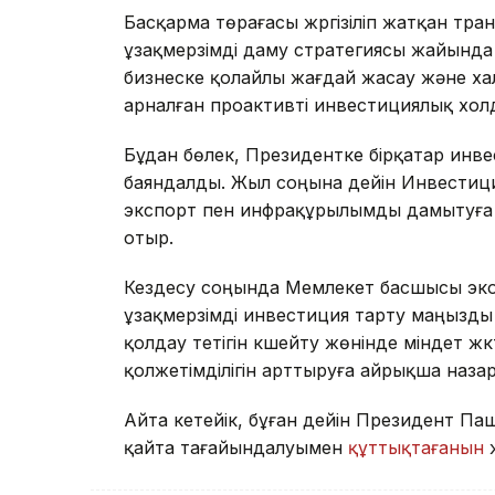
Басқарма төрағасы жүргізіліп жатқан тр
ұзақмерзімді даму стратегиясы жайында а
бизнеске қолайлы жағдай жасау және х
арналған проактивті инвестициялық хол
Бұдан бөлек, Президентке бірқатар инв
баяндалды. Жыл соңына дейін Инвестиц
экспорт пен инфрақұрылымды дамытуға 
отыр.
Кездесу соңында Мемлекет басшысы эко
ұзақмерзімді инвестиция тарту маңызды 
қолдау тетігін күшейту жөнінде міндет ж
қолжетімділігін арттыруға айрықша наза
Айта кетейік, бұған дейін Президент 
қайта тағайындалуымен
құттықтағанын