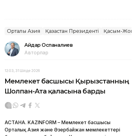
Орталық Азия
Қазақстан Президенті
Қасым-Жомар
Айдар Оспаналиев
Авторлар
12:03, 31 Шілде 2026
Мемлекет басшысы Қырғызстанның
Шолпан-Ата қаласына барды
АСТАНА. KAZINFORM – Мемлекет басшысы
Орталық Азия және Әзербайжан мемлекеттері