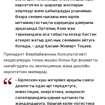
көрсетілген іс-шаралар жоспарын
әзірлеуді және қабылдауды ұсынамын.
Өзара сенімнің нығаюы мен өңірлік
ынтымақтастықтың қарқынды дамуының
арқасында Орталық Азия жаңа
тарихындағы аса табысты кезеңді бастан
өткеріп жатыр деп нық сеніммен айтуға
болады, – деді Қасым-Жомарт Тоқаев.
Президент Әзербайжанның Консультативті
кездесулердің толық мүшесі болуы бұл форматты
нығайтудағы оң эволюцияның жаңа деңгейін
көрсететінін мәлімдеді.
– Бірлескен күш-жігеріміз арқылы саяси
диалогты одан әрі тереңдетуге,
инвестиция, энергетика, өнеркәсіп
салаларындағы қарым-қатынасты
жандандыруға, бірыңғай көлік-логистика