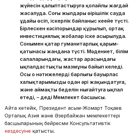
жүйесін қалыптастыруға қолайлы жағдай
жасалуда. Соңғы жылдары өңірішілік сауда
ұдайы өсіп, іскерлік байланыс кеңейе түсті.
Бірлескен кәсіпорындар құрылып, ортақ
инвестициялық жобалар іске асырылуда.
Сонымен қатар гуманитарлық қарым-
қатынасы жандана түсті. Мәдениет, білім
салаларындағы, жастар арасындағы
ықпалдастықтың мазмұны байып келеді.
Осы оң нәтижелердің барлығы бауырлас
халықтарымызды одан әрі жақындатуға,
және аймақтың беделін нығайтуға ықпал
етеді, – деді Мемлекет басшысы.
Айта кетейік, Президент Қасым-Жомарт Тоқаев
Орталық Азия және Әзербайжан мемлекеттері
басшыларының бейресми Консультативтік
кездесуіне
қатысты.