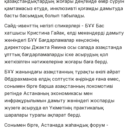
қазақстандықтардың жоғары деңгейде өмір сүруін
қамтамасыз етуде, инклюзивті қоғамды дамытуда
басты басымдық болып табылады.
Сайд-ивенттің негізгі спикерлері - БҰҰ Бас
хатшысы Кристина Гайак, елді мекендерді дамыту
жөніндегі БҰҰ Бағдарламалар кеңсесінің
директоры Джакта Ямина осы салада Қазақстанда
ұлттық бағдарламаларды іске асырудың қол
жеткізілген нәтижелеріне жоғары баға берді.
БҰҰ жанындағы Қазақстанның тұрақты өкілі Қайрат
Әбдірахманов елдің солтүстік өңірінде ғана емес,
сонымен бірге барша Қазақстанның локомотиві
ретінде Астананың экономикасы мен
инфрақұрылымын дамыту жөніндегі жоспарды
жүзеге асыруда ел Үкіметінің практикалық
шаралары туралы ақпарат берді.
Сонымен бірге, Астанада жаһандық форум -