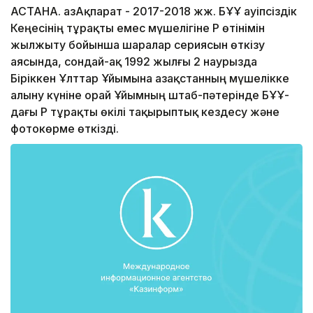
АСТАНА. ҚазАқпарат - 2017-2018 жж. БҰҰ Қауіпсіздік
Кеңесінің тұрақты емес мүшелігіне ҚР өтінімін
жылжыту бойынша шаралар сериясын өткізу
аясында, сондай-ақ 1992 жылғы 2 наурызда
Біріккен Ұлттар Ұйымына Қазақстанның мүшелікке
алыну күніне орай Ұйымның штаб-пәтерінде БҰҰ-
дағы ҚР тұрақты өкілі тақырыптық кездесу және
фотокөрме өткізді.