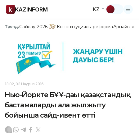
KAZINFORM
KZ
Сайлау-2026
Конституциялық реформа
Арнайы жо
Тренд:
13:02, 03 Наурыз 2016
Нью-Йоркте БҰҰ-дағы қазақстандық
бастамаларды алға жылжыту
бойынша сайд-ивент өтті