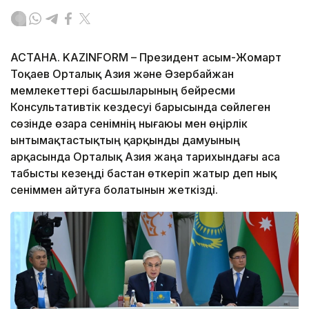
АСТАНА. KAZINFORM – Президент Қасым-Жомарт
Тоқаев Орталық Азия және Әзербайжан
мемлекеттері басшыларының бейресми
Консультативтік кездесуі барысында сөйлеген
сөзінде өзара сенімнің нығаюы мен өңірлік
ынтымақтастықтың қарқынды дамуының
арқасында Орталық Азия жаңа тарихындағы аса
табысты кезеңді бастан өткеріп жатыр деп нық
сеніммен айтуға болатынын жеткізді.