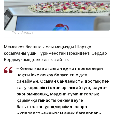
Фото: Ақорда
Мемлекет басшысы осы маңызды Шартқа
қосылғаны үшін Түрікменстан Президенті Сердар
Бердімұхамедовке алғыс айтты.
– Келесі кезең аталған құжат ережелерін
нақты іске асыру болуға тиіс деп
санаймын. Осыған байланысты достық пен
тату көршілікті одан әрі нығайтуға, сауда-
экономикалық, мәдени-гуманитарлық
қарым-қатынасты бекемдеуге
бағытталған ұзақмерзімді өзара
ықпалдастығымыздың анық бағдарлары