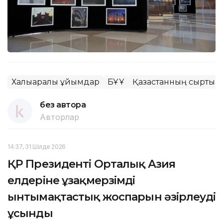
Халықаралық ұйымдар
БҰҰ
Қазақстанның сыртқы 
без автора
Авторлар
14:37, 31 Шілде 2026
ҚР Президенті Орталық Азия
елдеріне ұзақмерзімді
ынтымақтастық жоспарын әзірлеуді
ұсынды