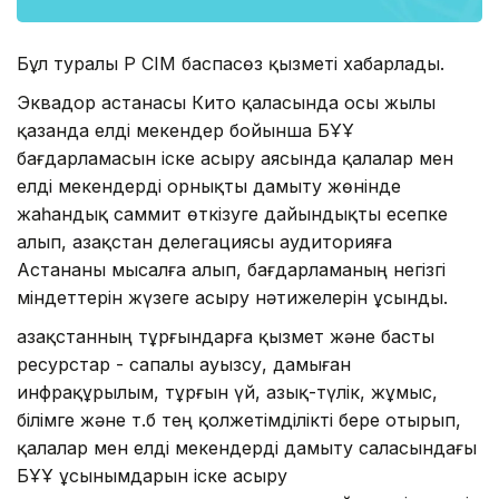
Бұл туралы ҚР СІМ баспасөз қызметі хабарлады.
Эквадор астанасы Кито қаласында осы жылы
қазанда елді мекендер бойынша БҰҰ
бағдарламасын іске асыру аясында қалалар мен
елді мекендерді орнықты дамыту жөнінде
жаһандық саммит өткізуге дайындықты есепке
алып, Қазақстан делегациясы аудиторияға
Астананы мысалға алып, бағдарламаның негізгі
міндеттерін жүзеге асыру нәтижелерін ұсынды.
Қазақстанның тұрғындарға қызмет және басты
ресурстар - сапалы ауызсу, дамыған
инфрақұрылым, тұрғын үй, азық-түлік, жұмыс,
білімге және т.б тең қолжетімділікті бере отырып,
қалалар мен елді мекендерді дамыту саласындағы
БҰҰ ұсынымдарын іске асыру