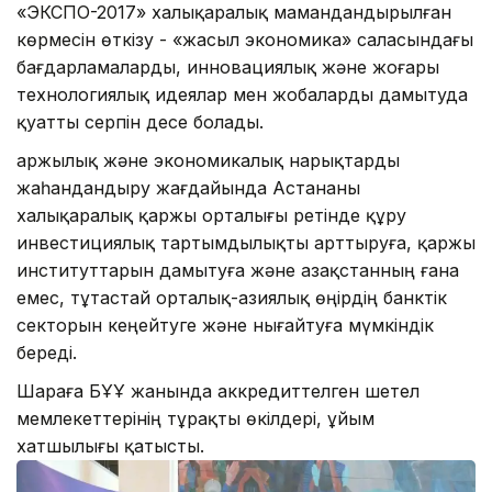
«ЭКСПО-2017» халықаралық мамандандырылған
көрмесін өткізу - «жасыл экономика» саласындағы
бағдарламаларды, инновациялық және жоғары
технологиялық идеялар мен жобаларды дамытуда
қуатты серпін десе болады.
Қаржылық және экономикалық нарықтарды
жаһандандыру жағдайында Астананы
халықаралық қаржы орталығы ретінде құру
инвестициялық тартымдылықты арттыруға, қаржы
институттарын дамытуға және Қазақстанның ғана
емес, тұтастай орталық-азиялық өңірдің банктік
секторын кеңейтуге және нығайтуға мүмкіндік
береді.
Шараға БҰҰ жанында аккредиттелген шетел
мемлекеттерінің тұрақты өкілдері, ұйым
хатшылығы қатысты.