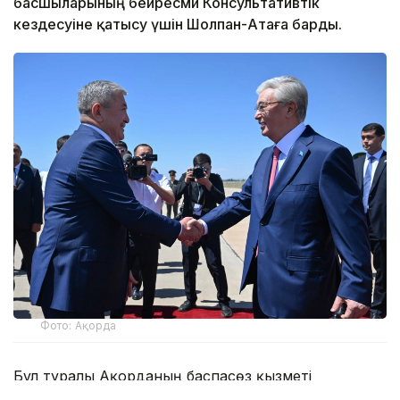
басшыларының бейресми Консультативтік
кездесуіне қатысу үшін Шолпан-Атаға барды.
Фото: Ақорда
Бұл туралы Ақорданың баспасөз қызметі
хабарлады.