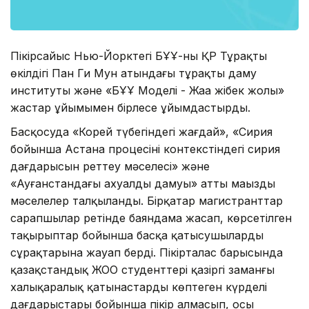
Пікірсайыс Нью-Йорктегі БҰҰ-ның ҚР Тұрақты
өкілдігі Пан Ги Мун атындағы тұрақты даму
институты және «БҰҰ Моделі - Жаңа жібек жолы»
жастар ұйымымен бірлесе ұйымдастырды.
Басқосуда «Корей түбегіндегі жағдай», «Сирия
бойынша Астана процесінің контекстіндегі сирия
дағдарысын реттеу мәселесі» және
«Ауғанстандағы ахуалдың дамуы» атты маңызды
мәселелер талқыланды. Бірқатар магистранттар
сарапшылар ретінде баяндама жасап, көрсетілген
тақырыптар бойынша басқа қатысушылардың
сұрақтарына жауап берді. Пікірталас барысында
қазақстандық ЖОО студенттері қазіргі заманғы
халықаралық қатынастардың көптеген күрделі
дағдарыстары бойынша пікір алмасып, осы