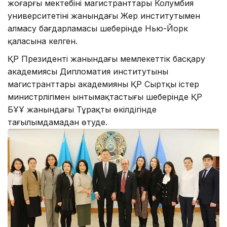
жоғарғы мектебінің магистранттары Колумбия
университетінің жанындағы Жер институтымен
алмасу бағдарламасы шеңберінде Нью-Йорк
қаласына келген.
ҚР Президенті жанындағы мемлекеттік басқару
академиясы Дипломатия институтының
магистранттары академияның ҚР Сыртқы істер
министрлігімен ынтымақтастығы шеңберінде ҚР
БҰҰ жанындағы Тұрақты өкілдігінде
тағылымдамадан өтуде.