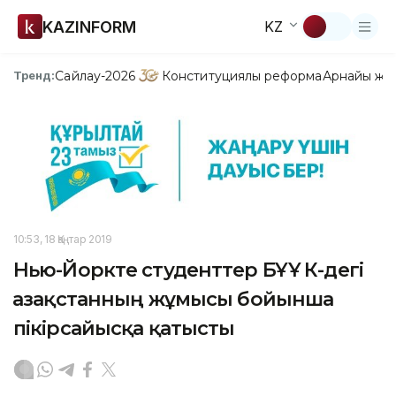
KAZINFORM
KZ
Сайлау-2026
Конституциялық реформа
Арнайы жо
Тренд:
10:53, 18 Қаңтар 2019
Нью-Йоркте студенттер БҰҰ ҚК-дегі
Қазақстанның жұмысы бойынша
пікірсайысқа қатысты