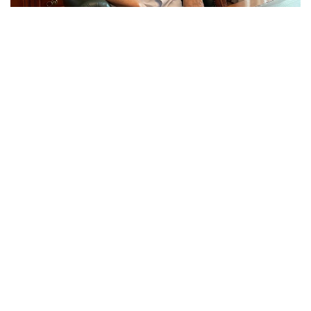
Фото: Kazinform/Назерке Сүйіндік
2 шілде – Дипломатиялық қызмет күніне орай
талай жыл елші болған Төлеутай Ысқақұлымен
қазақ дипломатиясының қалыптасуы, Қазақстанның
БҰҰ-ға қабылдануы, халықаралық
қауымдастықтағы алғашқы қадамдары, шетелдік
инвестиция тартудағы келіссөздер мен ядролық
қарудан бас тарту туралы тарихи шешімнің мәні
жайында әңгімелестік.
- Төлеутай мырза, сіз
Қазақстан тәуелсіздік
алған
алғашқы жылдары, тіпті тәуелсіздік алғанға
дейінгі уақытта да
дипломатиялық қызметтің
басы-қасында
болдыңыз. Ол кезде
елімізді
әлемге таныту, жаңа
дан
шет елдермен