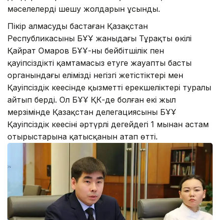
мәселелердің шешу жолдарын ұсынды.
Пікір алмасуды бастаған Қазақстан
Республикасының БҰҰ жаныңдағы Тұрақты өкілі
Қайрат Омаров БҰҰ-ның бейбітшілік пен
қауіпсіздікті қамтамасыз етуге жауапты басты
органындағы еліміздің негізгі жетістіктері мен
Қауіпсіздік кеңесінде қызметтің ерекшеліктері туралы
айтып берді. Ол БҰҰ ҚК-де болған екі жыл
мерзімінде Қазақстан делегациясының БҰҰ
Қауіпсіздік кеңесінің әртүрлі деңгейдегі 1 мыңнан астам
отырыстарына қатысқанын атап өтті.