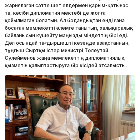
жариялаған сәтте шет елдермен қарым-қатынас
та, кәсіби дипломатия мектебі де жолға
қойылмаған болатын. Ал бодандықтан енді ғана
босаған мемлекетті әлемге танытып, халықаралық
байланысын күшейту маңызды міндеттің бірі еді.
Дәл осындай тағдыршешті кезеңде Қазақстанның
тұңғыш Сыртқы істер министрі Төлеутай
Сүлейменов жаңа мемлекеттің дипломатиялық
қызметін қалыптастыруға бір кісідей атсалысты.