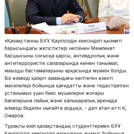
«Қазақстанның БҰҰ Қауіпсіздік кеңесіндегі қызметі
барысындағы жетістіктері негізінен Мемлекет
басшысының соғысқа қарсы, антиядролық және
антитеррористік салаларында кеңінен танымал,
маңызды бастамаларының арқасында мүмкін болды.
Біз өзіміздің қазіргі замандағы көптеген өзекті
мәселелері бойынша қағидатты және теңдестірілген
ұстанымыз үшін Кеңес мүшелерінің жоғары
бағаларына лайық және халықаралық аренада
еліміздің беделін нығайта алдық», - деп атап өтті Қ.
Омаров.
Тұрақты өкіл қазақстандық студенттермен БҰҰ
Қауіпсіздік кеңесіндегі екіжылдық жұмыс бойынша