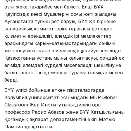
өзінің жеке тәжірибесімен бөлісті. Елші БҰҰ
Қауіпсіздік кеңесі мүшелерінің соңғы жеті жылдағы
Ауғанстанға тұңғыш рет баруы, БҰҰ ҚК бірнеше
санкциялық комитеттерінің төрағасы ретіндегі
қызметінің ерекшелігі, әлемдік ірі мемлекеттер
арасындағы қарым-қатынастарындағы сенімнің
жетіспеушілігі және шиеленісудің ұлғайуы кезеңінде
Қазақстанның ұстанымының қалыптасуы, сондай-ақ
еліміздің әлемдегі күрделі мәселелердің шешілінуіне
бағытталған тәсілдемелері туралы толық әңгімелеп
берді.
БҰҰ үлгісі бойынша өткен пікірталастарда
Колумбия университеті жанындағы MDP Global
Classroom Жер Институтының директоры,
профессор Рафис Абазов және БҰҰ Хатшылығының
Қоғамдық ақпарат департаментінің өкілі Мэтью
Пампин де қатысты.