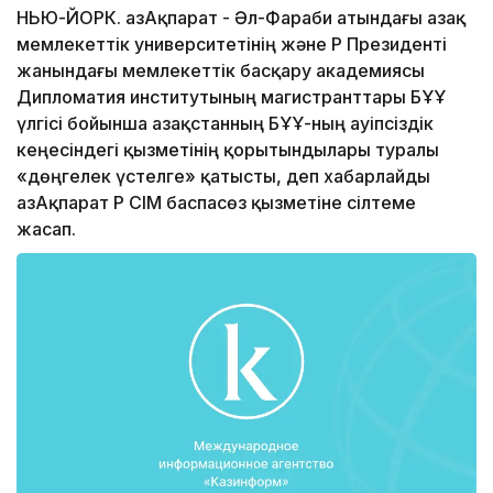
НЬЮ-ЙОРК. ҚазАқпарат - Әл-Фараби атындағы Қазақ
мемлекеттік университетінің және ҚР Президенті
жанындағы мемлекеттік басқару академиясы
Дипломатия институтының магистранттары БҰҰ
үлгісі бойынша Қазақстанның БҰҰ-ның Қауіпсіздік
кеңесіндегі қызметінің қорытындылары туралы
«дөңгелек үстелге» қатысты, деп хабарлайды
ҚазАқпарат ҚР СІМ баспасөз қызметіне сілтеме
жасап.