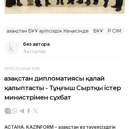
Қазақстан БҰҰ Қауіпсіздік Кеңесінде
БҰҰ
ҚР СІМ
Қ
без автора
Авторлар
09:00, 02 Шілде 2026
Қазақстан дипломатиясы қалай
қалыптасты - Тұңғыш Сыртқы істер
министрімен сұхбат
АСТАНА. KAZINFORM – Қазақстан өз тәуелсіздігін