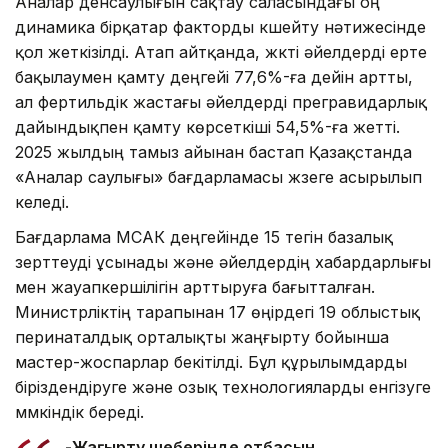
Аналар денсаулығын сақтау саласындағы оң
динамика бірқатар факторды күшейту нәтижесінде
қол жеткізілді. Атап айтқанда, жүкті әйелдерді ерте
бақылаумен қамту деңгейі 77,6%-ға дейін артты,
ал фертильдік жастағы әйелдерді прегравидарлық
дайындықпен қамту көрсеткіші 54,5%-ға жетті.
2025 жылдың тамыз айынан бастап Қазақстанда
«Аналар саулығы» бағдарламасы жүзеге асырылып
келеді.
Бағдарлама МСАК деңгейінде 15 тегін базалық
зерттеуді ұсынады және әйелдердің хабардарлығы
мен жауапкершілігін арттыруға бағытталған.
Министрліктің тарапынан 17 өңірдегі 19 облыстық
перинаталдық орталықты жаңғырту бойынша
мастер-жоспарлар бекітілді. Бұл құрылымдарды
біріздендіруге және озық технологияларды енгізуге
мүмкіндік береді.
-Жаңғырту шеңберінде отбасын