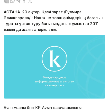
АСТАНА. 20 қаңтар. ҚазАқпарат /Гүлмира
Әлиакпарова/ - Нан жіне тоқаш өнімдерінің бағасын
тұрақты ұстап тұру бағытындағы жұмыстар 2011
жылы да жалғастырылады.
Бұл туралы бүгін ҚР Ауыл шаруашылығы