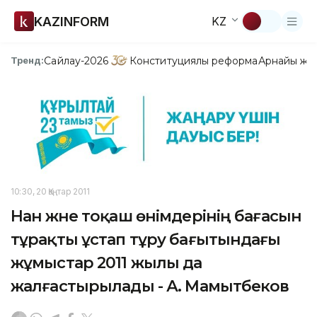
KAZINFORM
KZ
Сайлау-2026
Конституциялық реформа
Арнайы жо
Тренд:
10:30, 20 Қаңтар 2011
Нан және тоқаш өнімдерінің бағасын
тұрақты ұстап тұру бағытындағы
жұмыстар 2011 жылы да
жалғастырылады - А. Мамытбеков