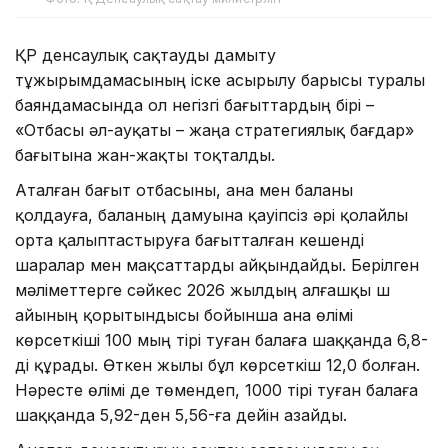
ҚР денсаулық сақтауды дамыту
тұжырымдамасының іске асырылу барысы туралы
баяндамасында ол негізгі бағыттардың бірі –
«Отбасы әл-ауқаты – жаңа стратегиялық бағдар»
бағытына жан-жақты тоқталды.
Аталған бағыт отбасыны, ана мен баланы
қолдауға, баланың дамуына қауіпсіз әрі қолайлы
орта қалыптастыруға бағытталған кешенді
шаралар мен мақсаттарды айқындайды. Берілген
мәліметтерге сәйкес 2026 жылдың алғашқы үш
айының қорытындысы бойынша ана өлімі
көрсеткіші 100 мың тірі туған балаға шаққанда 6,8-
ді құрады. Өткен жылы бұл көрсеткіш 12,0 болған.
Нәресте өлімі де төмендеп, 1000 тірі туған балаға
шаққанда 5,92-ден 5,56-ға дейін азайды.