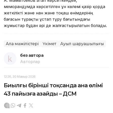
А. Мамытбеков атап көрсеткендей,
меморандумда көрсетілген ұн көлемі қазір қорда
жеткілікті және нан және тоқаш өнімдерінің
бағасын тұрақты ұстап тұру бағытындағы
жұмыстар бұдан әрі де жалғастырылатын болады.
Алқа мәжілістері
Үкімет
Ауыл шаруашылығы
без автора
Авторлар
12:26, 30 Мамыр 2026
Биылғы бірінші тоқсанда ана өлімі
43 пайызға азайды – ДСМ