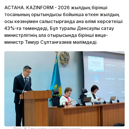
АСТАНА. KAZINFORM - 2026 жылдың бірінші
тоқсанының қорытындысы бойынша өткен жылдың
осы кезеңімен салыстырғанда ана өлімі көрсеткіші
43%-ға төмендеді, Бұл туралы Денсаулық сақтау
министрлігінің алқа отырысында бірінші вице-
министр Тимур Сұлтанғазиев мәлімдеді.
Фото: ҚР Денсаулық сақтау министрлігі