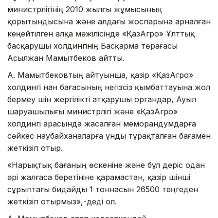
министрлігінің 2010 жылғы жұмысының
қорытындысына және алдағы жоспарына арналған
кеңейтілген алқа мәжілісінде «ҚазАгро» Ұлттық
басқарушы холдингінің Басқарма төрағасы
Асылжан Мамытбеков айтты.
А. Мамытбековтың айтуынша, қазір «ҚазАгро»
холдингі нан бағасының негізсіз қымбаттауына жол
бермеу үшін жергілікті атқарушы органдар, Ауыл
шаруашылығы министрлігі және «ҚазАгро»
холдингі арасында жасалған меморандумдарға
сәйкес наубайханаларға ұнды тұрақталған бағамен
жеткізіп отыр.
«Нарықтық бағаның өскеніне және бұл үдеріс одан
әрі жалғаса беретініне қарамастан, қазір үшінші
сұрыптағы бидайды 1 тоннасын 26500 теңгеден
жеткізіп отырмыз»,-деді ол.