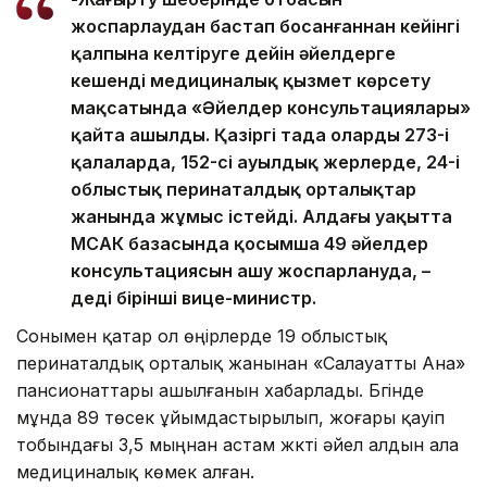
жоспарлаудан бастап босанғаннан кейінгі
қалпына келтіруге дейін әйелдерге
кешенді медициналық қызмет көрсету
мақсатында «Әйелдер консультациялары»
қайта ашылды. Қазіргі таңда олардың 273-і
қалаларда, 152-сі ауылдық жерлерде, 24-і
облыстық перинаталдық орталықтар
жанында жұмыс істейді. Алдағы уақытта
МСАК базасында қосымша 49 әйелдер
консультациясын ашу жоспарлануда, –
деді бірінші вице-министр.
Сонымен қатар ол өңірлерде 19 облыстық
перинаталдық орталық жанынан «Салауатты Ана»
пансионаттары ашылғанын хабарлады. Бүгінде
мұнда 89 төсек ұйымдастырылып, жоғары қауіп
тобындағы 3,5 мыңнан астам жүкті әйел алдын ала
медициналық көмек алған.