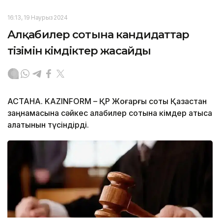
16:13, 19 Наурыз 2024
Алқабилер сотына кандидаттар
тізімін әкімдіктер жасайды
АСТАНА. KAZINFORM – ҚР Жоғарғы соты Қазақстан
заңнамасына сәйкес алқабилер сотына кімдер қатыса
алатынын түсіндірді.