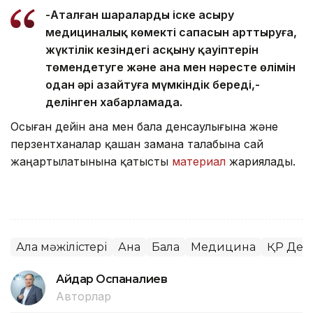
-Аталған шараларды іске асыру
медициналық көмектің сапасын арттыруға,
жүктілік кезіндегі асқыну қауіптерін
төмендетуге және ана мен нәресте өлімін
одан әрі азайтуға мүмкіндік береді,-
делінген хабарламада.
Осыған дейін ана мен бала денсаулығына және
перзентханалар қашан замана талабына сай
жаңартылатынына қатысты
материал
жариялады.
Алқа мәжілістері
Ана
Бала
Медицина
ҚР Денс
Айдар Оспаналиев
Авторлар