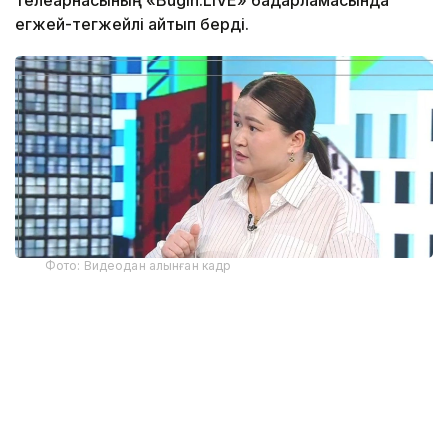
егжей-тегжейлі айтып берді.
Фото: Видеодан алынған кадр
Бағдарламаның шарты бойынша, несие
мөлшерлемесі — 9%, ал халықтың әлеуметтік
жағынан осал топтары үшін — 7%. Өтінім беру
үшін «Отбасы банктегі» шотта кемінде 2 млн теңге
жинақ болуы шарт. Алайда сарапшының
айтуынша, бұл қаражат тек конкурсқа қатысуға