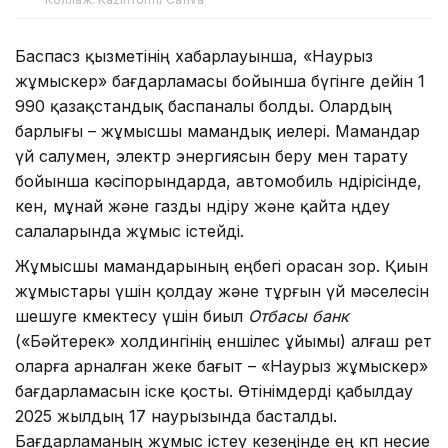
Баспасөз қызметінің хабарлауынша, «Наурыз
жұмыскер» бағдарламасы бойынша бүгінге дейін 1
990 қазақстандық баспаналы болды. Олардың
барлығы – жұмысшы мамандық иелері. Мамандар
үй салумен, электр энергиясын беру мен тарату
бойынша кәсіпорындарда, автомобиль өндірісінде,
кен, мұнай және газды өндіру және қайта өңдеу
салаларында жұмыс істейді.
Жұмысшы мамандарының еңбегі орасан зор. Қиын
жұмыстары үшін қолдау және тұрғын үй мәселесін
шешуге көмектесу үшін биыл
Отбасы банк
(«Бәйтерек» холдингінің еншілес ұйымы) алғаш рет
оларға арналған жеке бағыт – «Наурыз жұмыскер»
бағдарламасын іске қосты. Өтінімдерді қабылдау
2025 жылдың 17 наурызында басталды.
Бағдарламаның жұмыс істеу кезеңінде ең көп несие