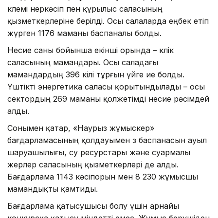
көлемі өнеркәсіп пен құрылыс саласының
қызметкерлеріне берілді. Осы салаларда еңбек етіп
жүрген 1176 маманы баспаналы болды.
Несие саны бойынша екінші орында – көлік
саласының мамандары. Осы саладағы
мамандардың 396 өкілі тұрғын үйге ие болды.
Үштікті энергетика саласы қорытындылады – осы
сектордың 269 маманы қолжетімді несие рәсімдей
алды.
Сонымен қатар, «Наурыз жұмыскер»
бағдарламасының қолдауымен өз баспанасын ауыл
шаруашылығы, су ресурстары және суармалы
жерлер саласының қызметкерлері де алды.
Бағдарлама 1143 кәсіпорын мен 8 230 жұмысшы
мамандықты қамтиды.
Бағдарлама қатысушысы болу үшін арнайы
конкурсқа қатысу міндетті емес. Жұмыс берушіден