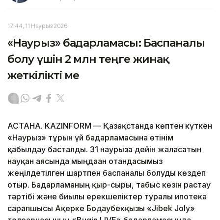
17:44, 11 Наурыз 2026
«Наурыз» бағдарламасы: Баспаналы
болу үшін 2 млн теңге жинақ
жеткілікті ме
АСТАНА. KAZINFORM — Қазақстанда көптен күткен
«Наурыз» тұрғын үй бағдарламасына өтінім
қабылдау басталды. 31 наурызға дейін жалғасатын
науқан аясында мыңдаған отандасымыз
жеңілдетілген шартпен баспаналы болуды көздеп
отыр. Бағдарламаның қыр-сыры, табыс көзін растау
тәртібі және биылғы ерекшеліктер туралы ипотека
сарапшысы Ақерке Бодаубекқызы «Jibek Joly»
телеарнасының «Bugin.LIVE» бағдарламасында