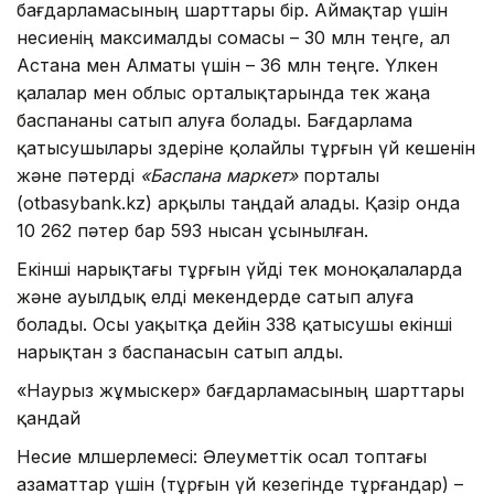
бағдарламасының шарттары бір. Аймақтар үшін
несиенің максималды сомасы – 30 млн теңге, ал
Астана мен Алматы үшін – 36 млн теңге. Үлкен
қалалар мен облыс орталықтарында тек жаңа
баспананы сатып алуға болады. Бағдарлама
қатысушылары өздеріне қолайлы тұрғын үй кешенін
және пәтерді
«Баспана маркет»
порталы
(otbasybank.kz) арқылы таңдай алады. Қазір онда
10 262 пәтер бар 593 нысан ұсынылған.
Екінші нарықтағы тұрғын үйді тек моноқалаларда
және ауылдық елді мекендерде сатып алуға
болады. Осы уақытқа дейін 338 қатысушы екінші
нарықтан өз баспанасын сатып алды.
«Наурыз жұмыскер» бағдарламасының шарттары
қандай
Несие мөлшерлемесі: Әлеуметтік осал топтағы
азаматтар үшін (тұрғын үй кезегінде тұрғандар) –