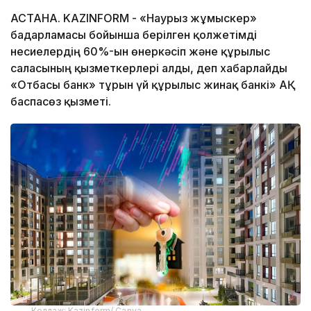
АСТАНА. KAZINFORM - «Наурыз жұмыскер»
бағдарламасы бойынша берілген қолжетімді
несиелердің 60%-ын өнеркәсіп және құрылыс
саласының қызметкерлері алды, деп хабарлайды
«Отбасы банк» тұрғын үй құрылыс жинақ банкі» АҚ
баспасөз қызметі.
Коллаж: Kazinform/ Canva