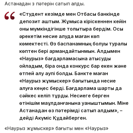
Астанадан өз пәтерін сатып алды.
«Студент кезімде мен Отбасы банкінде
депозит аштым. Жұмысқа кіріскеннен кейін
оны мүмкіндігінше толықтыра бердім. Осы
әрекетім несие алуда маған көп
көмектесті. Өз баспанамның болуы туралы
көптен бері армандайтынмын. Алдымен
«Наурыз» бағдарламасына қатысуды
ойладым, бірақ онда конкурс бар екен және
өтпей қалу қаупі болды. Банкте маған
«Наурыз жұмыскер» бағытында несие
алуға кеңес берді. Бағдарлама шарты да
сәйкес келіп тұрды. Несиеге берген
өтінішім мақұлданғанына қуаныштымын. Міне
Астанадан өз пәтерімді сатып алдым», –
дейді Ақкүміс Құдайберген.
«Наурыз жұмыскер» бағыты мен «Наурыз»