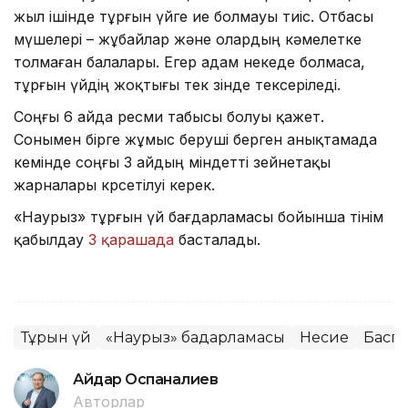
жыл ішінде тұрғын үйге ие болмауы тиіс. Отбасы
мүшелері – жұбайлар және олардың кәмелетке
толмаған балалары. Егер адам некеде болмаса,
тұрғын үйдің жоқтығы тек өзінде тексеріледі.
Соңғы 6 айда ресми табысы болуы қажет.
Сонымен бірге жұмыс беруші берген анықтамада
кемінде соңғы 3 айдың міндетті зейнетақы
жарналары көрсетілуі керек.
«Наурыз» тұрғын үй бағдарламасы бойынша өтінім
қабылдау
3 қарашада
басталады.
Тұрғын үй
«Наурыз» бағдарламасы
Несие
Басп
Айдар Оспаналиев
Авторлар