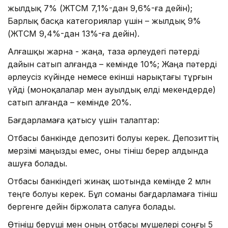
жылдық 7% (ЖТСМ 7,1%-дан 9,6%-ға дейін);
Барлық басқа категориялар үшін – жылдық 9%
(ЖТСМ 9,4%-дан 13%-ға дейін).
Алғашқы жарна - жаңа, таза әрлеудегі пәтерді
дайын сатып алғанда – кемінде 10%; Жаңа пәтерді
әрлеусіз күйінде немесе екінші нарықтағы тұрғын
үйді (моноқалалар мен ауылдық елді мекендерде)
сатып алғанда – кемінде 20%.
Бағдарламаға қатысу үшін талаптар:
Отбасы банкінде депозиті болуы керек. Депозиттің
мерзімі маңызды емес, оны өтініш берер алдында
ашуға болады.
Отбасы банкіндегі жинақ шотында кемінде 2 млн
теңге болуы керек. Бұл соманы бағдарламаға өтініш
бергенге дейін біржолата салуға болады.
Өтініш беруші мен оның отбасы мүшелері соңғы 5