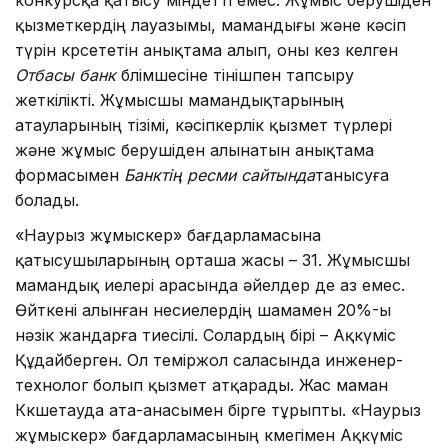
қызметкердің лауазымы, мамандығы және кәсіп
түрін көрсететін анықтама алып, оны кез келген
Отбасы банк
бөлімшесіне өтінішпен тапсыру
жеткілікті. Жұмысшы мамандықтарының
атауларының тізімі, кәсіпкерлік қызмет түрлері
және жұмыс берушіден алынатын анықтама
формасымен
Банктің ресми сайтында
танысуға
болады.
«Наурыз жұмыскер» бағдарламасына
қатысушыларының орташа жасы – 31. Жұмысшы
мамандық иелері арасында әйелдер де аз емес.
Өйткені алынған несиелердің шамамен 20%-ы
нәзік жандарға тиесілі. Солардың бірі – Ақкүміс
Құдайберген. Ол теміржол саласында инженер-
технолог болып қызмет атқарады. Жас маман
Көкшетауда ата-анасымен бірге тұрыпты. «Наурыз
жұмыскер» бағдарламасының көмегімен Ақкүміс