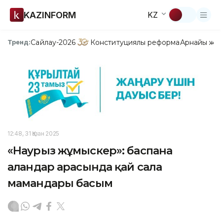
KAZINFORM
KZ
Сайлау-2026
Конституциялық реформа
Арнайы жо
Тренд:
12:48, 31 Қазан 2025
«Наурыз жұмыскер»: баспана
алғандар арасында қай сала
мамандары басым