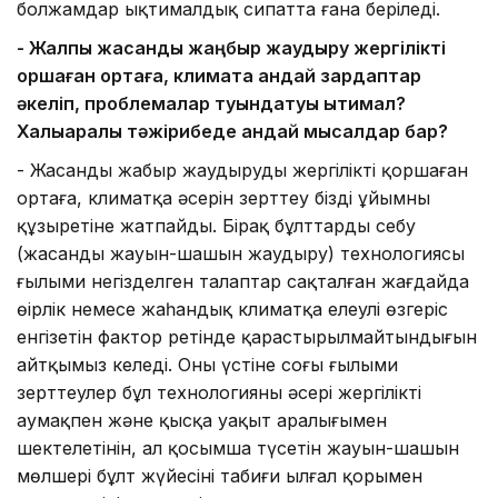
болжамдар ықтималдық сипатта ғана беріледі.
- Жалпы жасанды жаңбыр жаудыру жергілікті
қоршаған ортаға, климатқа қандай зардаптар
әкеліп, проблемалар туындатуы ықтимал?
Халықаралық тәжірибеде қандай мысалдар бар?
- Жасанды жаңбыр жаудырудың жергілікті қоршаған
ортаға, климатқа әсерін зерттеу біздің ұйымның
құзыретіне жатпайды. Бірақ бұлттарды себу
(жасанды жауын-шашын жаудыру) технологиясы
ғылыми негізделген талаптар сақталған жағдайда
өңірлік немесе жаһандық климатқа елеулі өзгеріс
енгізетін фактор ретінде қарастырылмайтындығын
айтқымыз келеді. Оның үстіне соңғы ғылыми
зерттеулер бұл технологияның әсері жергілікті
аумақпен және қысқа уақыт аралығымен
шектелетінін, ал қосымша түсетін жауын-шашын
мөлшері бұлт жүйесінің табиғи ылғал қорымен