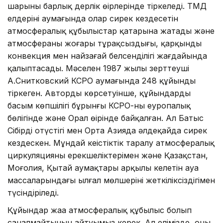
шарының барлық дерлік өңірлерінде тіркеледі. ТМД
елдерінің аумағында олар сирек кездесетін
атмосфералық құбылыстар қатарына жатады және
атмосфераның жоғары тұрақсыздығы, қарқынды
конвекция мен найзағай белсенділігі жағдайында
қалыптасады. Мәселен 1987 жылы зерттеуші
А.Снитковский КСРО аумағында 248 құйынды
тіркеген. Автордың көрсетуінше, құйындардың
басым көпшілігі бұрынғы КСРО-ның еуропалық
бөлігінде және Орал өңірінде байқалған. Ал Батыс
Сібірдің оңтүстігі мен Орта Азияда әлдеқайда сирек
кездескен. Мұндай кеңістіктік таралу атмосфералық
циркуляцияның ерекшеліктерімен және Қазақстан,
Моңғолия, Қытай аумақтары арқылы келетін ауа
массаларындағы ылғал мөлшерінің жеткіліксіздігімен
түсіндіріледі.
Құйындар жаңа атмосфералық құбылыс болып
саналмайтынын айтуымыз керек. Ал елімізде, оның