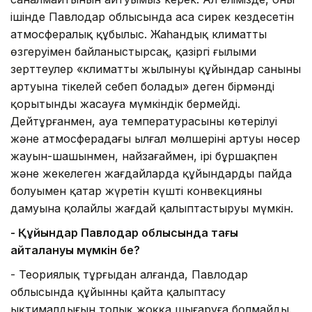
ішінде Павлодар облысында аса сирек кездесетін
атмосфералық құбылыс. Жаһандық климаттың
өзгеруімен байланыстырсақ, қазіргі ғылыми
зерттеулер «климаттың жылынуы құйындар санының
артуына тікелей себеп болады» деген бірмәнді
қорытынды жасауға мүмкіндік бермейді.
Дейтұрғанмен, ауа температурасының көтерілуі
және атмосферадағы ылғал мөлшерінің артуы нөсер
жауын-шашынмен, найзағаймен, ірі бұршақпен
және жекелеген жағдайларда құйындардың пайда
болуымен қатар жүретін күшті конвекцияның
дамуына қолайлы жағдай қалыптастыруы мүмкін.
- Құйындар Павлодар облысында тағы
қайталануы мүмкін бе?
- Теориялық тұрғыдан алғанда, Павлодар
облысында құйынның қайта қалыптасу
ықтималдығын толық жоққа шығаруға болмайды.