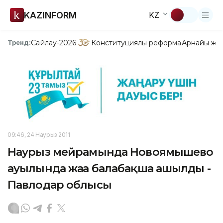
KAZINFORM
KZ
Сайлау-2026
Конституциялық реформа
Арнайы жо
Тренд:
09:46, 24 Наурыз 2011
Наурыз мейрамында Новоямышево
ауылында жаңа балабақша ашылды -
Павлодар облысы