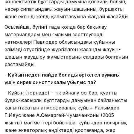
конвективтік бұлттардың дамуына қолайлы болып,
нөсер сипатындағы жауын-шашынның, бұршақтың
және екпінді желдің қалыптасуына жағдай жасайды.
Осылайша, бүгінгі таңда қолда бар бақылау
материалдары мен ғылыми зерттеулердің
нәтижелері Павлодар облысындағы құйынның
еліміздің оңтүстігінде жүргізілген жасанды жауын-
шашын жаудыру жұмыстарының салдары болғанын
растамайды.
-
Қ
ұйын неден пайда болады әрі ол ел аумағы
үшін сирек
синоптикалық құбылыс па?
- Құйын (торнадо) – тік айналу осі бар, қуатты
будақ-жаңбырлы бұлттардың дамуымен байланысты
қалыптасатын атмосфералық құйын. Ғалымдар
Г.Ивус және А.Семергей-Чумаченконың (2005
жылғы) мәліметтері бойынша, құйындар полярлық
және экваторлық ендіктерді қоспағанда, жер