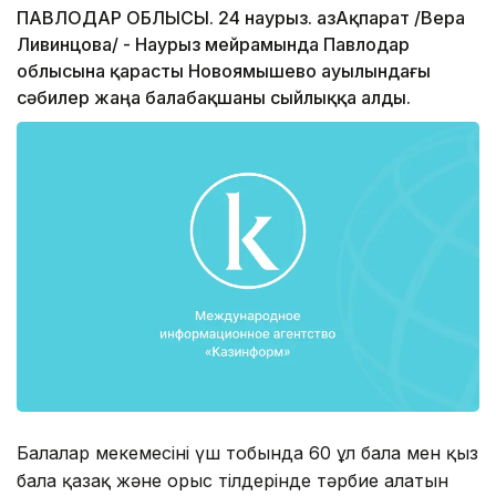
ПАВЛОДАР ОБЛЫСЫ. 24 наурыз. ҚазАқпарат /Вера
Ливинцова/ - Наурыз мейрамында Павлодар
облысына қарасты Новоямышево ауылындағы
сәбилер жаңа балабақшаны сыйлыққа алды.
Балалар мекемесінің үш тобында 60 ұл бала мен қыз
бала қазақ және орыс тілдерінде тәрбие алатын