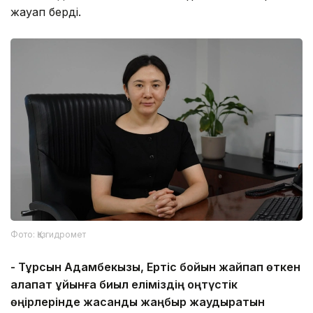
жауап берді.
Фото: Қазгидромет
-
Тұрсын Адамбекқызы, Ертіс бойын жайпап өткен
алапат құйынға биыл еліміздің
о
ңтүстік
өңірлерінде жасанды жаңбыр жаудыратын