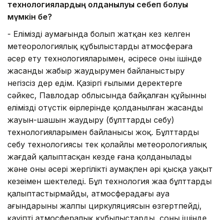
технологиялардың қолданылуы себеп болуы
мүмкін бе?
- Еліміздің аумағында болып жатқан кез келген
метеорологиялық құбылыстарды атмосфераға
әсер ету технологияларымен, әсіресе оның ішінде
жасанды жаңбыр жаудырумен байланыстыру
негізсіз дер едім. Қазіргі ғылыми деректерге
сәйкес, Павлодар облысында байқалған құйынның
еліміздің оңтүстік өңірлерінде қолданылған жасанды
жауын-шашын жаудыру (бұлттарды себу)
технологияларымен байланысы жоқ. Бұлттарды
себу технологиясы тек қолайлы метеорологиялық
жағдай қалыптасқан кезде ғана қолданылады
және оның әсері жергілікті аумақпен әрі қысқа уақыт
кезеңімен шектеледі. Бұл технология жаңа бұлттарды
қалыптастырмайды, атмосферадағы ауа
ағындарының жалпы циркуляциясын өзгертпейді,
қауіпті атмосфералық құбылыстарды, соның ішінде