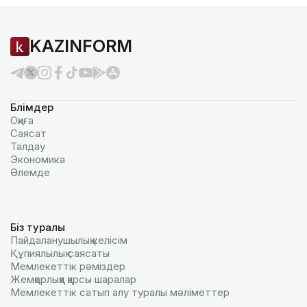
KAZINFORM
Бөлімдер
Оқиға
Саясат
Талдау
Экономика
Әлемде
Біз туралы
Пайдаланушылық келiciм
Құпиялылық саясаты
Мемлекеттік рәміздер
Жемқорлыққа қарсы шаралар
Мемлекеттік сатып алу туралы мәлiметтер