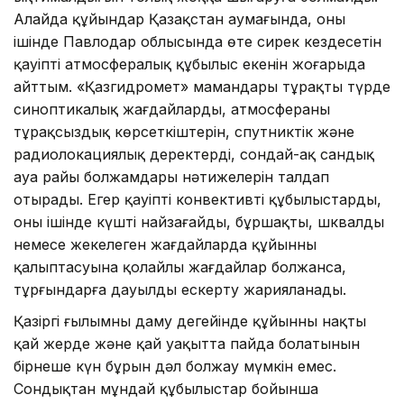
Алайда құйындар Қазақстан аумағында, оның
ішінде Павлодар облысында өте сирек кездесетін
қауіпті атмосфералық құбылыс екенін жоғарыда
айттым. «Қазгидромет» мамандары тұрақты түрде
синоптикалық жағдайларды, атмосфераның
тұрақсыздық көрсеткіштерін, спутниктік және
радиолокациялық деректерді, сондай-ақ сандық
ауа райы болжамдары нәтижелерін талдап
отырады. Егер қауіпті конвективті құбылыстардың,
оның ішінде күшті найзағайдың, бұршақтың, шквалдың
немесе жекелеген жағдайларда құйынның
қалыптасуына қолайлы жағдайлар болжанса,
тұрғындарға дауылды ескерту жарияланады.
Қазіргі ғылымның даму деңгейінде құйынның нақты
қай жерде және қай уақытта пайда болатынын
бірнеше күн бұрын дәл болжау мүмкін емес.
Сондықтан мұндай құбылыстар бойынша