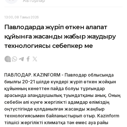
Авторлар
13:00, 08 Тамыз 2026
Павлодарда жүріп өткен алапат
құйынға жасанды жаңбыр жаудыру
технологиясы себепкер ме
ПАВЛОДАР. KAZINFORM - Павлодар облысында
биылғы 20-21 шілде күндері жүріп өткен жойқын
құйынның кенеттен пайда болуы тұрғындар
арасында алаңдаушылық туындатқаны анық. Оның
себебін әлі күнге жергілікті адамдар еліміздің
оңтүстігінде қолданылған жасанды жаңбыр
технологиясымен байланыстырып отыр. Kazinform
тілшісі жергілікті климатқа тән емес ауа райы