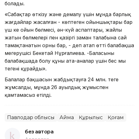
болады.
«Сабақтар өткізу және демалу үшін мұнда барлық
жағдайлар жасалған - көптеген ойыншықтары бар
үш кең ойын бөлмесі, ән-күй аспаптары, жайлы
жатын бөлмелері пен қазіргі заман талабына сай
тамақтанатын орны бар, - деп атап өтті балабақша
меңгерушісі Бекетай Нұрғалиева. -Баласының
балабақшада болу құны ата-аналар үшін бес мың
теңгені құрайды».
Балалар бақшасын жабдықтауға 24 млн. теңге
жұмсалды, мұнда 26 ауылдық жұмыспен
қамтамасыз етілді.
Павлодар облысы
Аймақ
Құрылыс
Қоғам
без автора