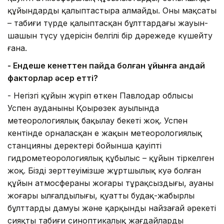
құйындарды қалыптастыра алмайды. Оның мақсаты
– табиғи түрде қалыптасқан бұлттардағы жауын-
шашын түсу үдерісін белгілі бір дәрежеде күшейту
ғана.
- Ендеше кенеттен пайда болған құйынға қандай
факторлар әсер етті?
- Негізгі құйын жүріп өткен Павлодар облысы
Успен ауданының Қоңырөзек ауылында
метеорологиялық бақылау бекеті жоқ. Успен
кентінде орналасқан ең жақын метеорологиялық
станцияның деректері бойынша қауіпті
гидрометеорологиялық құбылыс – құйын тіркелген
жоқ. Біздің зерттеуімізше жұртшылық куә болған
құйын атмосфераның жоғары тұрақсыздығы, ауаның
жоғары ылғалдылығы, қуатты будақ-жаңбырлы
бұлттардың дамуы және қарқынды найзағай әрекеті
сияқты табиғи синоптикалық жағдайлардың