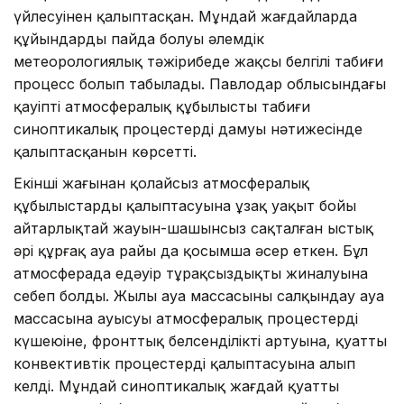
үйлесуінен қалыптасқан. Мұндай жағдайларда
құйындардың пайда болуы әлемдік
метеорологиялық тәжірибеде жақсы белгілі табиғи
процесс болып табылады. Павлодар облысындағы
қауіпті атмосфералық құбылыстың табиғи
синоптикалық процестердің дамуы нәтижесінде
қалыптасқанын көрсетті.
Екінші жағынан қолайсыз атмосфералық
құбылыстардың қалыптасуына ұзақ уақыт бойы
айтарлықтай жауын-шашынсыз сақталған ыстық
әрі құрғақ ауа райы да қосымша әсер еткен. Бұл
атмосферада едәуір тұрақсыздықтың жиналуына
себеп болды. Жылы ауа массасының салқындау ауа
массасына ауысуы атмосфералық процестердің
күшеюіне, фронттық белсенділіктің артуына, қуатты
конвективтік процестердің қалыптасуына алып
келді. Мұндай синоптикалық жағдай қуатты