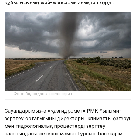
құбылысының жай-жапсарын анықтап көрді.
Фото: Видеодан алынған скрин
Сауалдарымызға «Қазгидромет» РМК Ғылыми-
зерттеу орталығының директоры, климаттың өзгеруі
мен гидрологиялық процестерді зерттеу
саласындағы жетекші маман Тұрсын Тілләкәрім