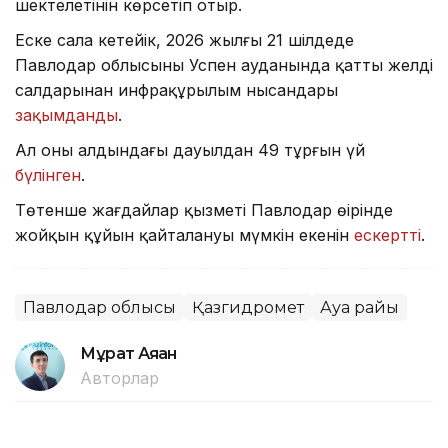
шектелетінін көрсетіп отыр.
Еске сала кетейік, 2026 жылғы 21 шілдеде
Павлодар облысының Успен ауданында қатты желдің
салдарынан инфрақұрылым нысандары
зақымданды
.
Ал оның алдындағы дауылдан 49 тұрғын үй
бүлінген
.
Төтенше жағдайлар қызметі Павлодар өңірінде
жойқын құйын қайталануы мүмкін екенін
ескертті
.
Павлодар облысы
Қазгидромет
Ауа райы
Мұрат Аяған
Авторлар