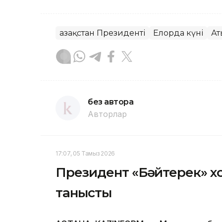
Қазақстан Президенті
Елорда күні
Ат
без автора
Авторлар
17:07, 05 Тамыз 2026
Президент «Бәйтерек» х
танысты