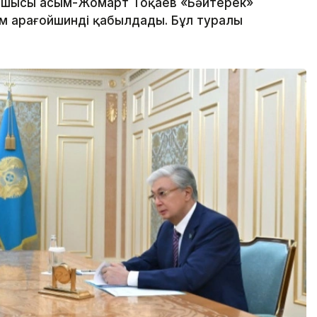
шысы Қасым-Жомарт Тоқаев «Бәйтерек»
м Қарағойшинді қабылдады. Бұл туралы