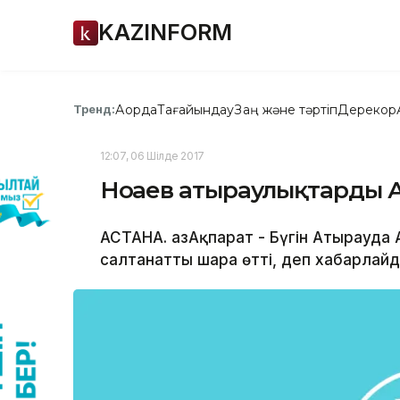
KAZINFORM
Ақорда
Тағайындау
Заң және тәртіп
Дерекқор
Тренд:
12:07, 06 Шілде 2017
Ноғаев атыраулықтарды 
АСТАНА. ҚазАқпарат - Бүгін Атырауда
салтанатты шара өтті, деп хабарлайд