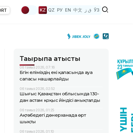
KZ
QZ
РУ
EN
中文
ق ز
ЎЗ
ORT
Тақырыпқа қатысты
06 тамыз 2026, 07:16
Бүгін еліміздің екі қаласында ауа
сапасы нашарлайды
06 тамыз 2026, 02:52
Шығыс Қазақстан облысында 130-
дан астам қоқыс үйіндісі анықталды
06 тамыз 2026, 01:25
Ақтөбедегі дөнерханада өрт
шықты
06 тамыз 2026, 01:10