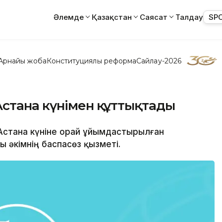
Әлемде
Қазақстан
Саясат
Талдау
SP
Арнайы жоба
Конституциялық реформа
Сайлау-2026
Астана күнімен құттықтады
 Астана күніне орай ұйымдастырылған
ы әкімнің баспасөз қызметі.