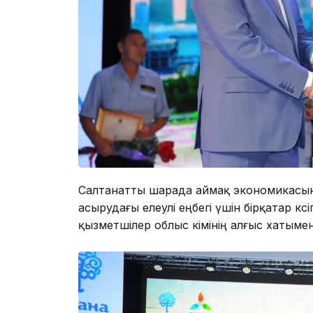
Салтанатты шарада аймақ экономикасын 
асырудағы елеулі еңбегі үшін бірқатар кә
қызметшілер облыс әкімінің алғыс хатым