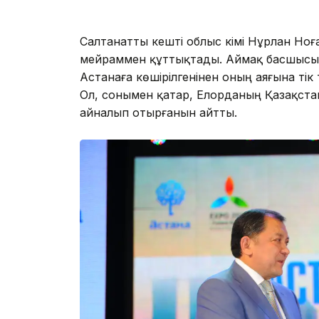
Салтанатты кешті облыс әкімі Нұрлан Н
мейраммен құттықтады. Аймақ басшысы 
Астанаға көшірілгенінен оның аяғына тік 
Ол, сонымен қатар, Елорданың Қазақстан
айналып отырғанын айтты.