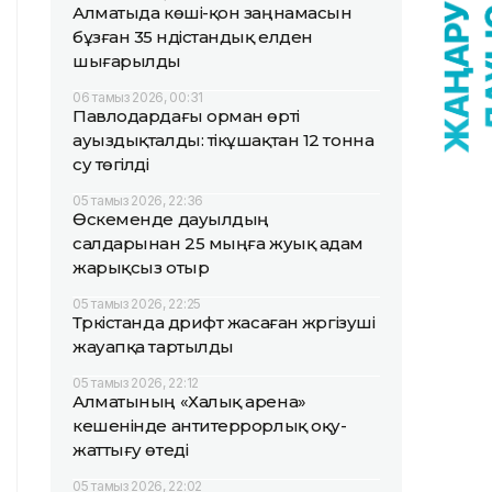
Алматыда көші-қон заңнамасын
бұзған 35 үндістандық елден
шығарылды
06 тамыз 2026, 00:31
Павлодардағы орман өрті
ауыздықталды: тікұшақтан 12 тонна
су төгілді
05 тамыз 2026, 22:36
Өскеменде дауылдың
салдарынан 25 мыңға жуық адам
жарықсыз отыр
05 тамыз 2026, 22:25
Түркістанда дрифт жасаған жүргізуші
жауапқа тартылды
05 тамыз 2026, 22:12
Алматының «Халық арена»
кешенінде антитеррорлық оқу-
жаттығу өтеді
05 тамыз 2026, 22:02