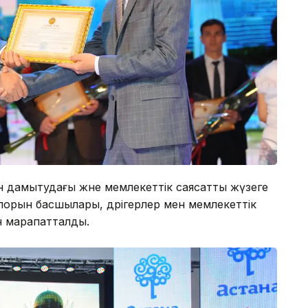
дамытудағы және мемлекеттік саясатты жүзеге
сіпорын басшылары, дәрігерлер мен мемлекеттік
ен марапатталды.