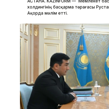
АСТАНА. KAZINFORM — Мемлекет бас
холдингінің басқарма төрағасы Руста
Ақорда мәлім етті.