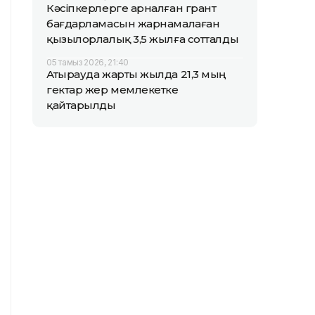
Кәсіпкерлерге арналған грант
бағдарламасын жарнамалаған
қызылорлалық 3,5 жылға сотталды
05 тамыз 2026, 21:40
Атырауда жарты жылда 21,3 мың
гектар жер мемлекетке
қайтарылды