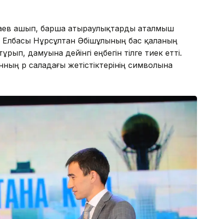
оғаев ашып, барша атыраулықтарды аталмыш
Елбасы Нұрсұлтан Әбішұлының бас қаланың
тұрып, дамуына дейінгі еңбегін тілге тиек етті.
ның әр саладағы жетістіктерінің символына