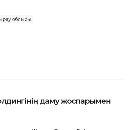
ырау облысы
олдингінің даму жоспарымен