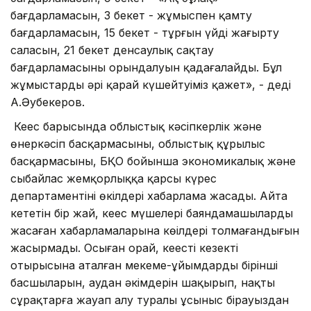
бағдарламасын, 3 бекет - жұмыспен қамту
бағдарламасын, 15 бекет - тұрғын үйді жаңғырту
саласын, 21 бекет денсаулық сақтау
бағдарламасының орындалуын қадағалайды. Бұл
жұмыстарды әрі қарай күшейтуіміз қажет», - деді
А.Әубекеров.
Кеңес барысында облыстық кәсіпкерлік және
өнеркәсіп басқармасының, облыстық құрылыс
басқармасының, БҚО бойынша экономикалық және
сыбайлас жемқорлыққа қарсы күрес
департаментінің өкілдері хабарлама жасады. Айта
кететін бір жай, кеңес мүшелері баяндамашылардың
жасаған хабарламаларына көңілдері толмағандығын
жасырмады. Осыған орай, кеңестің кезекті
отырысына аталған мекеме-ұйымдардың бірінші
басшыларын, аудан әкімдерін шақырып, нақты
сұрақтарға жауап алу туралы ұсыныс бірауыздан