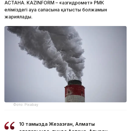
АСТАНА. KAZINFORM – «Қазгидромет» РМК
еліміздегі ауа сапасына қатысты болжамын
жариялады.
Фото: Pixabay
10 тамызда Жезқазған, Алматы