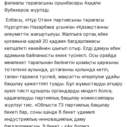
филиалы төрағасының орынбасары Аққали
Әубекеров жүргізді.
Елбасы, «Нұр Отан» партиясының төрағасы
Нұрсұлтан Назарбаев ұсынған «Қазақстанның
әлеуметтік жаңғыртылуы: Жалпыға ортақ еңбек
қоғамына қарай 20 қадам» бағдарламасы
көпшіліктің көкейінен шығып отыр. Елдің дамуы еңбек
адамына байланысты екені түсінікті. Осы орайда
мемлекет тарапынан бөлінетін қомақты қаржының
тістегеннің аузында, ұстағанның қолында кетіп,
талан-таражға түспей, мақсатты игерілуіне ұдайы
бақылау қажеттілігі туады. Бұл жұмыстарды атқару
әуелі тиісті құзырлы органдардың міндеті болса,
қадағалауды партиялық бақылау комиссиялары
жүргізуі тиіс. «Облыста 73 партиялық бақылау
бекеті бар, соның ішінде 8 бекет үдемелі
индустриялық-инновациялық даму
бағдарламасын, 9 бекет - «Ақ бұлақ»