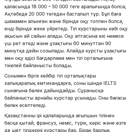
қаласында 18 000 – 50 000 теңге аралығында болса,
Ақтөбеде 20 000 теңгеден басталып тұр. Бұл баға
шамамен алынған және бірінде оқу топпен болса,
енді бірінде жеке үйретеді. Тіл курстарының көбі оқу
ақысын ай сайын алады. Оқу аптасына екі немесе
үш рет өтеді және ұзақтығы 60 минуттан 90
минутқа дейін созылады. Алайда курстың ұзақтығы
мен оқу әдісі бағдарлама мен тіл орталығына
тікелей байланысты болады.
Сонымен бірге кейбір тіл орталықтары
халықаралық емтихандарға, соның ішінде IELTS
сынағына бөлек дайындайды. Сұранысқа
байланысты арнайы курстар ұсынады. Оның бағасы
бөлек есептеледі.
Қазақстанның ірі қалаларында ағылшын тілінен
басқа қытай, франсуз, неміс, түрік, кәріс және өзге
де шет тілдерінің курстары бар. Бірақ барлық