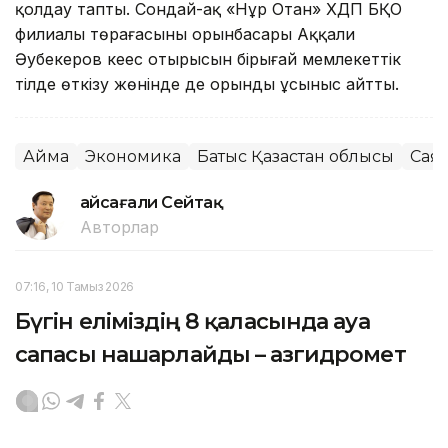
қолдау тапты. Сондай-ақ «Нұр Отан» ХДП БҚО
филиалы төрағасының орынбасары Аққали
Әубекеров кеңес отырысын бірыңғай мемлекеттік
тілде өткізу жөнінде де орынды ұсыныс айтты.
Аймақ
Экономика
Батыс Қазақстан облысы
Сая
Ғайсағали Сейтақ
Авторлар
07:16, 10 Тамыз 2026
Бүгін еліміздің 8 қаласында ауа
сапасы нашарлайды – Қазгидромет