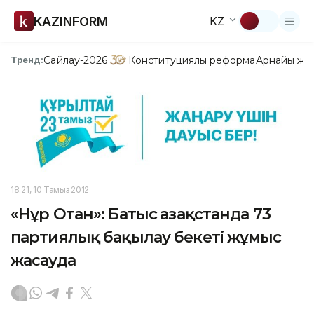
KAZINFORM
KZ
Сайлау-2026
Конституциялық реформа
Арнайы жо
Тренд:
18:21, 10 Тамыз 2012
«Нұр Отан»: Батыс Қазақстанда 73
партиялық бақылау бекеті жұмыс
жасауда