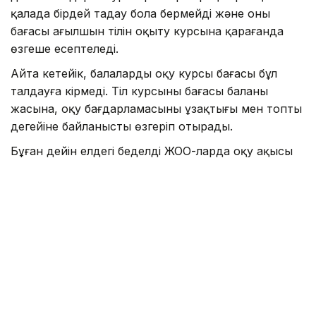
қалада бірдей таңдау бола бермейді және оның
бағасы ағылшын тілін оқыту курсына қарағанда
өзгеше есептеледі.
Айта кетейік, балалардың оқу курсы бағасы бұл
талдауға кірмеді. Тіл курсының бағасы баланың
жасына, оқу бағдарламасының ұзақтығы мен топтың
деңгейіне байланысты өзгеріп отырады.
Бұған дейін елдегі беделді ЖОО-ларда оқу ақысы
туралы
жазылды
.
Тіл
Аймақ
Қаржы
Алтынай Сағындықова
Авторлар
09:01, 09 Тамыз 2026