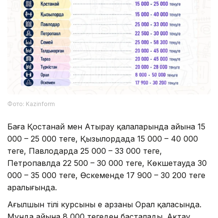
Фото: Kazinform
Баға Қостанай мен Атырау қалаларында айына 15
000 – 25 000 теңге, Қызылордада 15 000 – 40 000
теңге, Павлодарда 25 000 – 33 000 теңге,
Петропавлда 22 500 – 30 000 теңге, Көкшетауда 30
000 – 35 000 теңге, Өскеменде 17 900 – 30 200 теңге
аралығында.
Ағылшын тілі курсының ең арзаны Орал қаласында.
Мұнда айына 8 000 теңгеден басталады. Ақтау