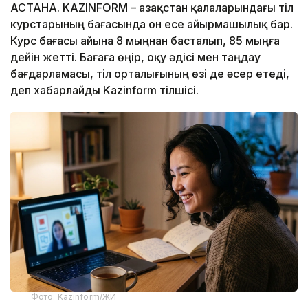
АСТАНА. KAZINFORM – Қазақстан қалаларындағы тіл
курстарының бағасында он есе айырмашылық бар.
Курс бағасы айына 8 мыңнан басталып, 85 мыңға
дейін жетті. Бағаға өңір, оқу әдісі мен таңдау
бағдарламасы, тіл орталығының өзі де әсер етеді,
деп хабарлайды Kazinform тілшісі.
Фото: Kazinform/ЖИ