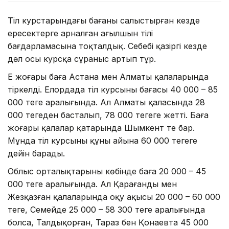
Тіл курстарындағы бағаны салыстырған кезде
ересектерге арналған ағылшын тілі
бағдарламасына тоқталдық. Себебі қазіргі кезде
дәл осы курсқа сұраныс артып тұр.
Ең жоғары баға Астана мен Алматы қалаларында
тіркелді. Елордада тіл курсының бағасы 40 000 – 85
000 теңге аралығында. Ал Алматы қаласында 28
000 теңгеден басталып, 78 000 теңгеге жетті. Баға
жоғары қалалар қатарында Шымкент те бар.
Мұнда тіл курсының құны айына 60 000 теңгеге
дейін барады.
Облыс орталықтарының көбінде баға 20 000 – 45
000 теңге аралығында. Ал Қарағанды мен
Жезқазған қалаларында оқу ақысы 20 000 – 60 000
теңге, Семейде 25 000 – 58 300 теңге аралығында
болса, Талдықорған, Тараз бен Қонаевта 45 000