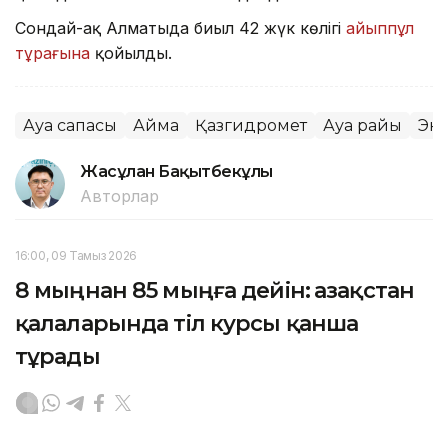
Сондай-ақ Алматыда биыл 42 жүк көлігі
айыппұл
тұрағына
қойылды.
Ауа сапасы
Аймақ
Қазгидромет
Ауа райы
Эк
Жасұлан Бақытбекұлы
Авторлар
16:00, 09 Тамыз 2026
8 мыңнан 85 мыңға дейін: Қазақстан
қалаларында тіл курсы қанша
тұрады