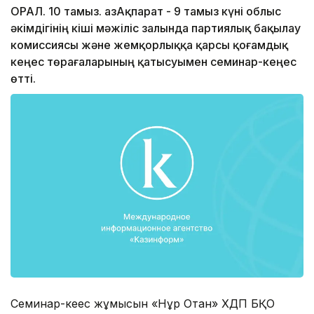
ОРАЛ. 10 тамыз. ҚазАқпарат - 9 тамыз күні облыс
әкімдігінің кіші мәжіліс залында партиялық бақылау
комиссиясы және жемқорлыққа қарсы қоғамдық
кеңес төрағаларының қатысуымен семинар-кеңес
өтті.
Семинар-кеңес жұмысын «Нұр Отан» ХДП БҚО