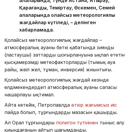
қалаларында, түнде Астана, Атырау,
Қарағанды, Теміртау, Өскемен, Семей
қалаларында қолайсыз метеорологиялық
жағдайлар күтіледі, – делінген
хабарламада.
Қолайсыз метеорологиялық жағдайлар –
атмосфералық ауаның беткі қабатында зиянды
(ластаушы) заттардың шоғырлануына ықпал ететін
қысқамерзімді метеофакторлардың (тымық ауа
райы, жеңіл жел, тұман, инверсия) жиынтығы.
Қолайсыз метеорологиялық жағдай кезінде
елдімекендердегі атмосфералық ауаның сапасы
нашарлауы ықтимал.
Айта кетейік, Петропавлда
өткір жағымсыз иіс
пайда болып, тұрғындардың мазасын қашырды.
Ал Орал тұрғындары
полигон түтінінен
тыныс алу
қиындағанын айтып шағымданды.