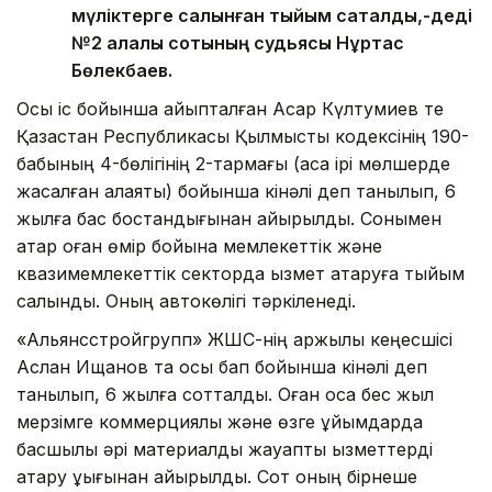
мүліктерге салынған тыйым сақталды,-деді
№2 қалалық сотының судьясы Нұртас
Бөлекбаев.
Осы іс бойынша айыпталған Асқар Күлтумиев те
Қазақстан Республикасы Қылмыстық кодексінің 190-
бабының 4-бөлігінің 2-тармағы (аса ірі мөлшерде
жасалған алаяқтық) бойынша кінәлі деп танылып, 6
жылға бас бостандығынан айырылды. Сонымен
қатар оған өмір бойына мемлекеттік және
квазимемлекеттік секторда қызмет атқаруға тыйым
салынды. Оның автокөлігі тәркіленеді.
«Альянсстройгрупп» ЖШС-нің қаржылық кеңесшісі
Аслан Ищанов та осы бап бойынша кінәлі деп
танылып, 6 жылға сотталды. Оған қоса бес жыл
мерзімге коммерциялық және өзге ұйымдарда
басшылық әрі материалдық жауапты қызметтерді
атқару құқығынан айырылды. Сот оның бірнеше