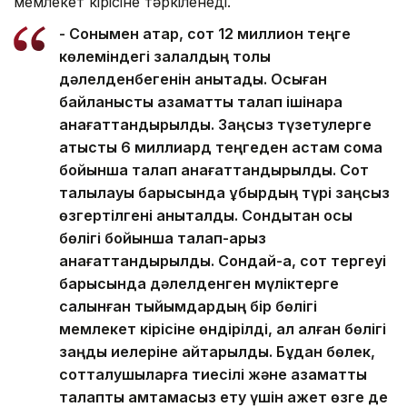
мемлекет кірісіне тәркіленеді.
- Сонымен қатар, сот 12 миллион теңге
көлеміндегі залалдың толық
дәлелденбегенін анықтады. Осыған
байланысты азаматтық талап ішінара
қанағаттандырылды. Заңсыз түзетулерге
қатысты 6 миллиард теңгеден астам сома
бойынша талап қанағаттандырылды. Сот
талқылауы барысында құбырдың түрі заңсыз
өзгертілгені анықталды. Сондықтан осы
бөлігі бойынша талап-арыз
қанағаттандырылды. Сондай-ақ, сот тергеуі
барысында дәлелденген мүліктерге
салынған тыйымдардың бір бөлігі
мемлекет кірісіне өндірілді, ал қалған бөлігі
заңды иелеріне қайтарылды. Бұдан бөлек,
сотталушыларға тиесілі және азаматтық
талапты қамтамасыз ету үшін қажет өзге де