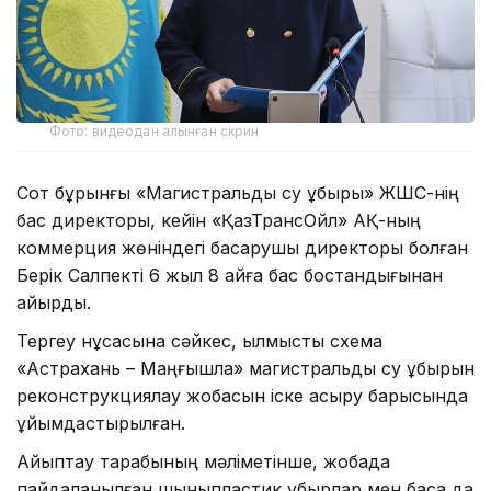
Фото: видеодан алынған скрин
Сот бұрынғы «Магистральдық су құбыры» ЖШС-нің
бас директоры, кейін «ҚазТрансОйл» АҚ-ның
коммерция жөніндегі басқарушы директоры болған
Берік Салпекті 6 жыл 8 айға бас бостандығынан
айырды.
Тергеу нұсқасына сәйкес, қылмыстық схема
«Астрахань – Маңғышлақ» магистральдық су құбырын
реконструкциялау жобасын іске асыру барысында
ұйымдастырылған.
Айыптау тарабының мәліметінше, жобада
пайдаланылған шыныпластик құбырлар мен басқа да