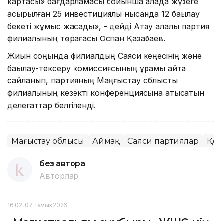
картасы» бағдарламасы бойынша қалада жүзеге
асырылған 25 инвестициялық нысанда 12 бақылау
бекеті жұмыс жасады», - дейді Ақтау қалалық партия
филиалының төрағасы Оспан Қазақбаев.
Жиын соңында филиалдың Саяси кеңесінің және
бақылау-тексеру комиссиясының құрамы қайта
сайланып, партияның Маңғыстау облыстық
филиалының кезекті конференциясына қатысатын
делегаттар белгіленді.
Маңғыстау облысы
Аймақ
Саяси партиялар
Қо
без автора
Авторлар
16:02, 07 Тамыз 2026