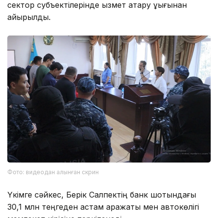
сектор субъектілерінде қызмет атқару құқығынан
айырылды.
Фото: видеодан алынған скрин
Үкімге сәйкес, Берік Салпектің банк шотындағы
30,1 млн теңгеден астам қаражаты мен автокөлігі