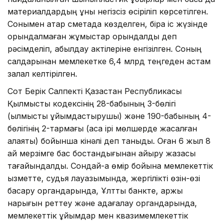
материалдардың құны негізсіз өсіріліп көрсетілген.
Сонымен қатар сметада көзделген, бірақ іс жүзінде
орындалмаған жұмыстар орындалды деп
рәсімделіп, қабылдау актілеріне енгізілген. Соның
салдарынан мемлекетке 6,4 млрд теңгеден астам
залал келтірілген.
Сот Берік Салпекті Қазақстан Республикасы
Қылмыстық кодексінің 28-бабының 3-бөлігі
(қылмысты ұйымдастырушы) және 190-бабының 4-
бөлігінің 2-тармағы (аса ірі мөлшерде жасалған
алаяқтық) бойынша кінәлі деп таныды. Оған 6 жыл 8
ай мерзімге бас бостандығынан айыру жазасы
тағайындалды. Сондай-ақ өмір бойына мемлекеттік
қызметте, судья лауазымында, жергілікті өзін-өзі
басқару органдарында, Ұлттық банкте, қаржы
нарығын реттеу және қадағалау органдарында,
мемлекеттік ұйымдар мен квазимемлекеттік