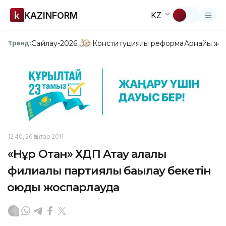
KAZINFORM
KZ
Сайлау-2026
Конституциялық реформа
Арнайы жо
Тренд:
12:40, 26 Қаңтар 2011
«Нұр Отан» ХДП Ақтау қалалық
филиалы партиялық бақылау бекетін
қоюды жоспарлауда