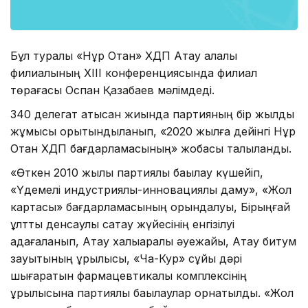
Бұл туралы «Нұр Отан» ХДП Ақтау қалалық
филиалының ХІІІ конференциясында филиал
төрағасы Оспан Қазақбаев мәлімдеді.
340 делегат қатысқан жиында партияның бір жылдық
жұмысы қорытындыланып, «2020 жылға дейінгі Нұр
Отан ХДП бағдарламасының» жобасы талқыланды.
«Өткен 2010 жылы партиялық бақылау күшейіп,
«Үдемелі индустриялық-инновациялық даму», «Жол
картасы» бағдарламасының орындалуы, Бірыңғай
ұлттық денсаулық сақтау жүйесінің енгізілуі
қадағаланып, Ақтау халықаралық әуежайы, Ақтау битум
зауытының құрылысы, «Ча-Кур» сұйық дәрі
шығаратын фармацевтикалық комплексінің
құрылысына партиялық бақылаулар орнатылды. «Жол