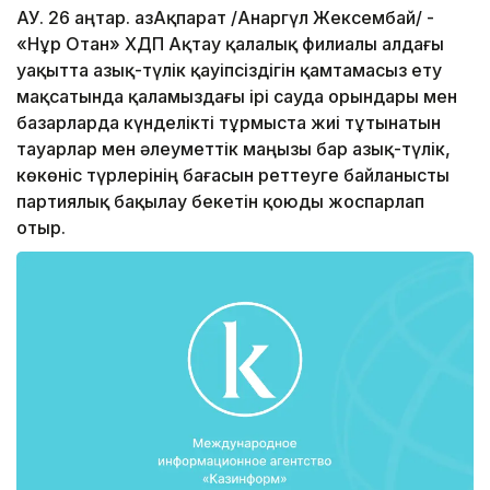
АУ. 26 Қаңтар. ҚазАқпарат /Анаргүл Жексембай/ -
«Нұр Отан» ХДП Ақтау қалалық филиалы алдағы
уақытта азық-түлік қауіпсіздігін қамтамасыз ету
мақсатында қаламыздағы ірі сауда орындары мен
базарларда күнделікті тұрмыста жиі тұтынатын
тауарлар мен әлеуметтік маңызы бар азық-түлік,
көкөніс түрлерінің бағасын реттеуге байланысты
партиялық бақылау бекетін қоюды жоспарлап
отыр.