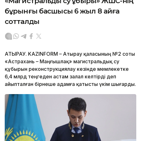
«Магистральдық су құбыры» ЖШС-нің
бұрынғы басшысы 6 жыл 8 айға
сотталды
АТЫРАУ. KAZINFORM – Атырау қаласының №2 соты
«Астрахань – Маңғышлақ» магистральдық су
құбырын реконструкциялау кезінде мемлекетке
6,4 млрд теңгеден астам залал келтірді деп
айыпталған бірнеше адамға қатысты үкім шығарды.