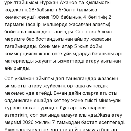
құрылтайшысы Нұржан Аханов та Қылмыстық
кодекстің 28-бабының 5-бөлігі (қылмысқа
көмектесуші) және 190-бабының 4-бөлігінің 2-
тармағы (аса ірі мөлшерде жасалған алаяқтық)
бойынша кінәлі деп танылды. Сот оған 5 жыл
мерзімге бас бостандығынан айыру жазасын
тағайындады. Сонымен қатар 5 жыл бойы
коммерциялық және өзге ұйымдарда басшылық әрі
материалдық жауапты қызметтерді атқару құқығынан
айырылды.
Сот үкімімен айыпты деп танылғандар жазасын
қылмыстық-атқару жүйесінің орташа қауіпсіздік
мекемесінде өтейді. Бұған дейін оларға қатысты
қолданылған ешқайда кетпеу және тиісті мінез-құлық
туралы қолхат түріндегі бұлтартпау шарасы
өзгертіліп, сот залында қамауға алынды.Жаза өтеу
мерзімі 2026 жылғы 7 тамыздан бастап есептеледі.
Үкім заңды күшіне енгенге дейін қамауда болған