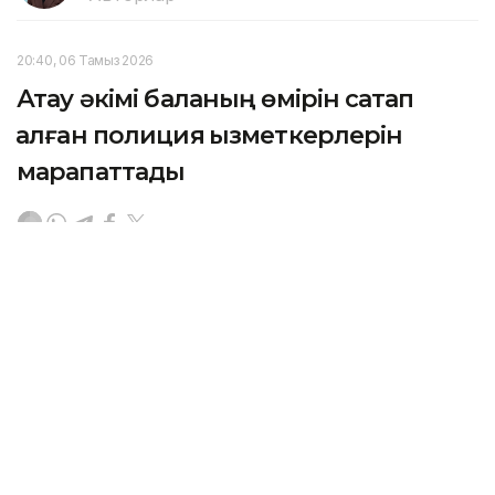
20:40, 06 Тамыз 2026
Ақтау әкімі баланың өмірін сақтап
қалған полиция қызметкерлерін
марапаттады
АҚТАУ. KAZINFORM — 6 тамызда Ақтау қаласының
әкімі Әбілқайыр Байпақов қызметтік міндетін үлгілі
атқарып, баланың өмірін сақтап қалған полиция
қызметкерлеріне құрмет көрсетті.