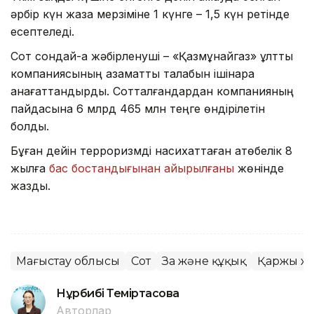
әрбір күн жаза мерзіміне 1 күнге – 1,5 күн ретінде
есептеледі.
Сот сондай-ақ жәбірленуші – «Қазмұнайгаз» ұлттық
компаниясының азаматтық талабын ішінара
қанағаттандырды. Сотталғандардан компанияның
пайдасына 6 млрд 465 млн теңге өндірілетін
болды.
Бұған дейін терроризмді насихаттаған ақтөбелік 8
жылға
бас бостандығынан айырылғаны
жөнінде
жаздық.
Маңғыстау облысы
Сот
Заң және құқық
Қаржы ж
Нұрбибі Теміртасова
Авторлар