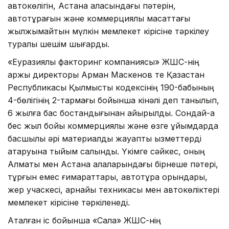
автокөлігін, Астана қаласындағы пәтерін,
автотұрағын және коммерциялық мақсаттағы
жылжымайтын мүлкін мемлекет кірісіне тәркілеу
туралы шешім шығарды.
«Еуразиялық факторинг компаниясы» ЖШС-нің
қаржы директоры Арман Маскенов те Қазақстан
Республикасы Қылмыстық кодексінің 190-бабының
4-бөлігінің 2-тармағы бойынша кінәлі деп танылып,
6 жылға бас бостандығынан айырылды. Сондай-ақ
бес жыл бойы коммерциялық және өзге ұйымдарда
басшылық әрі материалдық жауапты қызметтерді
атқаруына тыйым салынды. Үкімге сәйкес, оның
Алматы мен Астана қалаларындағы бірнеше пәтері,
тұрғын емес ғимараттары, автотұрақ орындары,
жер учаскесі, арнайы техникасы мен автокөліктері
мемлекет кірісіне тәркіленеді.
Аталған іс бойынша «Сала» ЖШС-нің