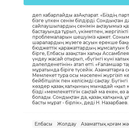
деп хабарлайды ҚазАқпарат. «Біздің п
бізге үлкен сенім білдірді. Сондықтан д
сайлаушылардың сенімін ақтауымыз қаж
бастауында тұрып, үкіметпен, жергілі
проблемаларын шешуіміз қажет. Соныме
шаралардың жүзеге асуын ерекше бақыл
бюджеттік қаражаттардың жұмсалуын ба
бірге, Елбасы Қазақстан халқы Ассамбле
үндеу жасай отырып, «бүгінгі күні хал
дәлелденетінін» атап өтті. «Ғаламшар 
мұратында біріге түсейік. Азаматтарға с
Мемлекет тура осы мәселені жүргізіп ке
бейбітшілік пен келісімді сақтау. Бүгінг
көздер қазақ халқының мынадай «қыл кө
бізді «мемлекеттігін сақтай ма екен, өз
болады. Сондықтан да, қазақ халқына, ұ
басты мұрат - бірлік», деді Н. Назарбаев.
Елбасы
Жолдау
Азаматтық қоғам ж