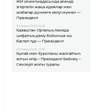
ЖИ олимпиадасында әлемді
өзгертетін жаңа идеялар мен
жобалар дүниеге келуі мүмкін —
Президент
03 тамыз 2026, 15:05
Қазақстан Орталық Азияда
цифрлық даму бойынша көш
бастап тұр — Президент
03 тамыз 2026, 12:18
Қытай мен Еуропаны жалғайтын
алтын көпір – Президент Бейнеу –
Сексеуіл жолы туралы