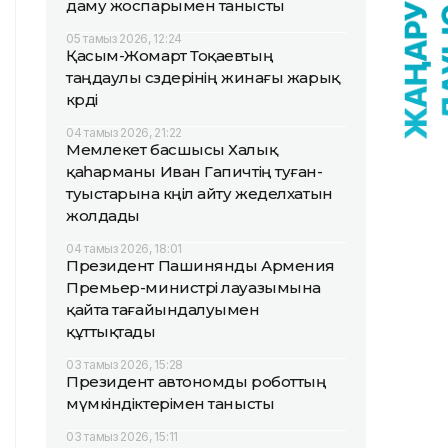
даму жоспарымен танысты
05 тамыз 2026, 12:24
Қасым-Жомарт Тоқаевтың
таңдаулы сөздерінің жинағы жарық
көрді
04 тамыз 2026, 21:22
Мемлекет басшысы Халық
қаһарманы Иван Гапичтің туған-
туыстарына көңіл айту жеделхатын
жолдады
04 тамыз 2026, 18:01
Президент Пашинянды Армения
Премьер-министрі лауазымына
қайта тағайындалуымен
құттықтады
03 тамыз 2026, 15:28
Президент автономды роботтың
мүмкіндіктерімен танысты
03 тамыз 2026, 15:11