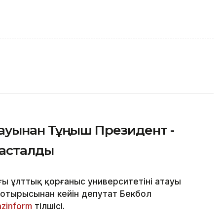
тауынан Тұңғыш Президент -
тасталды
ы ұлттық қорғаныс университетінің атауы
 отырысынан кейін депутат Бекбол
azinform
тілшісі.