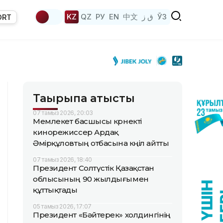
KZ
QZ
РУ
EN
中文
ق ز
ЎЗ
ORT
Тақырыпқа қатысты
07 тамыз 2026, 20:03
Мемлекет басшысы көрнекті
кинорежиссер Ардақ
Әмірқұловтың отбасына көңіл айтты
07 тамыз 2026, 18:40
Президент Солтүстік Қазақстан
облысының 90 жылдығымен
құттықтады
05 тамыз 2026, 17:07
Президент «Бәйтерек» холдингінің