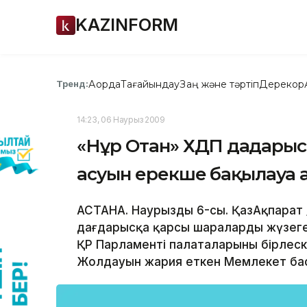
KAZINFORM
Ақорда
Тағайындау
Заң және тәртіп
Дерекқор
Тренд:
14:23, 06 Наурыз 2009
«Нұр Отан» ХДП дағдары
асуын ерекше бақылауға а
АСТАНА. Наурыздың 6-сы. ҚазАқпарат
дағдарысқа қарсы шаралардың жүзеге
ҚР Парламенті палаталарының бірлес
Жолдауын жария еткен Мемлекет бас