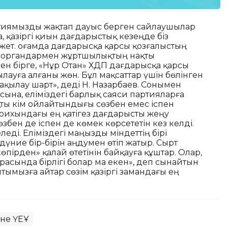
артиямызды жақтап дауыс берген сайлаушылар
а, қазіргі қиын дағдарыстық кезеңде біз
ет. Қоғамда дағдарысқа қарсы қозғалыстың
кті органдармен жұртшылықтың нақты
н бірге, «Нұр Отан» ХДП дағдарысқа қарсы
ауға алғаны жөн. Бұл мақсаттар үшін бөлінген
қылау шарт», деді Н. Назарбаев. Сонымен
ясына, еліміздегі барлық саяси партияларға
ықты кім ойлайтындығы сөзбен емес іспен
тарихындағы ең қатігез дағдарысты жеңу
өзбен де іспен де көмек көрсететін кез келді.
леді. Еліміздегі маңызды міндеттің бірі
і дүние бір-бірін аңдумен өтіп жатыр. Сырт
пірден» қалай өтетінін байқауға құштар. Олар,
 арасында бірлігі болар ма екен», деп сынайтын
лтымызға айтар сөзім қазіргі замандағы ең
әне ҮЕҰ