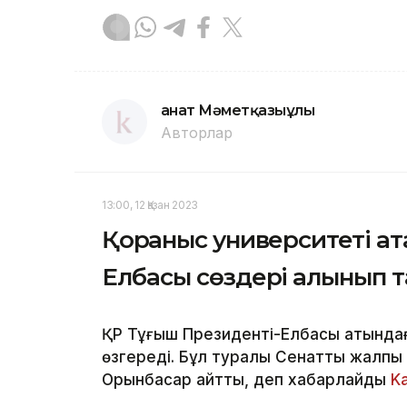
Қанат Мәметқазыұлы
Авторлар
13:00, 12 Қазан 2023
Қорғаныс университеті а
Елбасы сөздері алынып 
ҚР Тұңғыш Президенті-Елбасы атындағ
өзгереді. Бұл туралы Сенаттың жалпы
Орынбасар айтты, деп хабарлайды
K