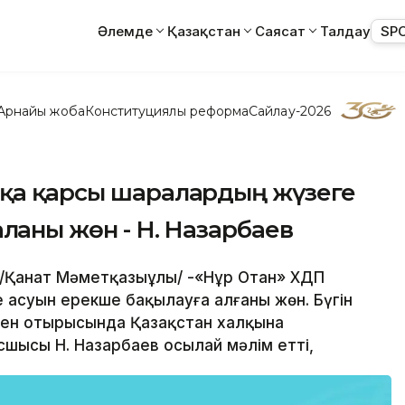
Әлемде
Қазақстан
Саясат
Талдау
SP
Арнайы жоба
Конституциялық реформа
Сайлау-2026
сқа қарсы шаралардың жүзеге
лғаны жөн - Н. Назарбаев
 /Қанат Мәметқазыұлы/ -«Нұр Отан» ХДП
 асуын ерекше бақылауға алғаны жөн. Бүгін
кен отырысында Қазақстан халқына
шысы Н. Назарбаев осылай мәлім етті,