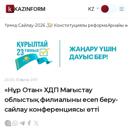
KAZINFORM
KZ
Сайлау-2026
Конституциялық реформа
Арнайы жо
Тренд:
20:30, 19 Қаңтар 2011
«Нұр Отан» ХДП Маңғыстау
облыстық филиалының есеп беру-
сайлау конференциясы өтті