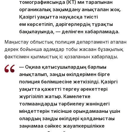
томографиясында (КТ) ми тарапынан
органикалық зақымдану анықталған жоқ.
Қазіргі уақытта науқасқа тиісті
ем көрсетіліп, дәрігерлердің тұрақты
бақылауында, — делінген хабарламада.
Маңғыстау облыстық полиция департаменті аталған
дерек бойынша адамдар тобы жасаған бұзақылық
фактісімен қылмыстық іс қозғалғанын хабарлады.
— Оқиғаға қатысушылардың барлығы
анықталып, заңды өкілдерімен бірге
полиция бөлімшесіне жеткізілді. Қазіргі
уақытта қажетті тергеу әрекеттері
жүргізіліп жатыр. Кәмелетке
толмағандарды тәрбиелеу жөніндегі
міндеттерін тиісінше орындамағаны үшін
олардың заңды өкілдері қолданыстағы
заңнамаға сәйкес жауапкершілікке