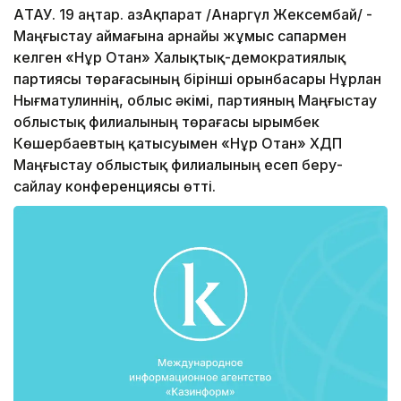
АҚТАУ. 19 Қаңтар. ҚазАқпарат /Анаргүл Жексембай/ -
Маңғыстау аймағына арнайы жұмыс сапармен
келген «Нұр Отан» Халықтық-демократиялық
партиясы төрағасының бірінші орынбасары Нұрлан
Нығматулиннің, облыс әкімі, партияның Маңғыстау
облыстық филиалының төрағасы Қырымбек
Көшербаевтың қатысуымен «Нұр Отан» ХДП
Маңғыстау облыстық филиалының есеп беру-
сайлау конференциясы өтті.