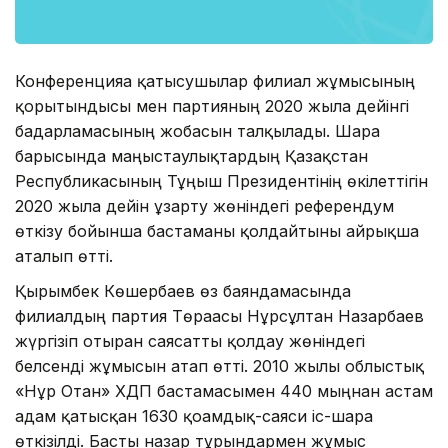
Конференцияға қатысушылар филиал жұмысының
қорытындысы мен партияның 2020 жылға дейінгі
бағдарламасының жобасын талқылады. Шара
барысында маңғыстаулықтардың Қазақстан
Республикасының Тұңғыш Президентінің өкілеттігін
2020 жылға дейін ұзарту жөніндегі референдум
өткізу бойынша бастаманы қолдайтыны айрықша
аталып өтті.
Қырымбек Көшербаев өз баяндамасында
филиалдың партия Төрағасы Нұрсұлтан Назарбаев
жүргізіп отырған саясатты қолдау жөніндегі
белсенді жұмысын атап өтті. 2010 жылы облыстық
«Нұр Отан» ХДП бастамасымен 440 мыңнан астам
адам қатысқан 1630 қоғамдық-саяси іс-шара
өткізілді. Басты назар тұрғындармен жұмыс