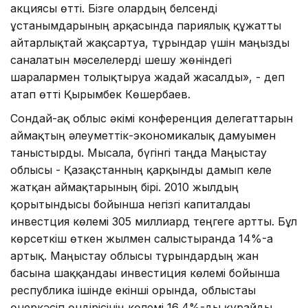
акциясы өтті. Бізге олардың белсенді
ұстанымдарының арқасында париялық құжатты
айтарлықтай жақсартуға, тұрғындар үшін маңызды
саналатын мәселелерді шешу жөніндегі
шаралармен толықтыруға жағдай жасалды», - деп
атап өтті Қырымбек Көшербаев.
Сондай-ақ облыс әкімі конференция делегаттарын
аймақтың әлеуметтік-экономикалық дамуымен
таныстырды. Мысалға, бүгінгі таңда Маңғыстау
облысы - Қазақстанның қарқынды дамып келе
жатқан аймақтарының бірі. 2010 жылдың
қорытындысы бойынша негізгі капиталдағы
инвестция көлемі 305 миллиард теңгеге артты. Бұл
көрсеткіш өткен жылмен салыстырғанда 14%-ға
артық. Маңғыстау облысы тұрғындардың жан
басына шаққандағы инвестиция көлемі бойынша
республика ішінде екінші орында, облыстағы
өнеркәсіп өндірісінің көлемі 16,4%-ды құрайды.