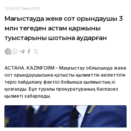
13:09, 05 Тамыз 2026
Маңғыстауда жеке сот орындаушы 3
млн теңгеден астам қаржыны
туыстарының шотына аударған
АСТАНА. KAZINFORM – Маңғыстау облысында жеке
сот орындаушысына қатысты қызметтік өкілеттігін
теріс пайдалану фактісі бойынша қылмыстық іс
қозғалды. Бұл туралы прокуратураның баспасөз
қызметі хабарлады.