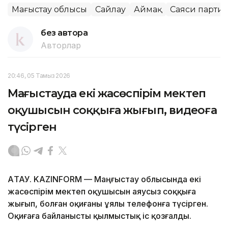
Маңғыстау облысы
Сайлау
Аймақ
Саяси парти
без автора
Авторлар
20:46, 05 Тамыз 2026
Маңғыстауда екі жасөспірім мектеп
оқушысын соққыға жығып, видеоға
түсірген
АҚТАУ. KAZINFORM — Маңғыстау облысында екі
жасөспірім мектеп оқушысын аяусыз соққыға
жығып, болған оқиғаны ұялы телефонға түсірген.
Оқиғаға байланысты қылмыстық іс қозғалды.