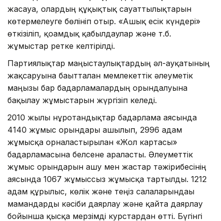
жасауға, олардың құқықтық сауаттылықтарын
көтермелеуге бөлініп отыр. «Ашық есік күндері»
өткізіліп, қоғамдық қабылдаулар және т.б.
жұмыстар ретке келтірілді.
Партиялықтар маңғыстаулықтардың әл-ауқатының
жақсаруына бағытталған мемлекеттік әлеуметік
маңызы бар бағдарламалардың орындалуына
бақылау жұмыстарын жүргізіп келеді.
2010 жылы нұротандықтар бағдарлама аясында
4140 жұмыс орындары ашылып, 2996 адам
жұмысқа орналастырылған «Жол картасы»
бағдарламасына белсене араласты. Әлеуметтік
жұмыс орындарын ашу мен жастар тәжірибесінің
аясында 1067 жұмыссыз жұмысқа тартылды. 1212
адам құрылыс, көлік және теңіз салаларындағы
мамандарды кәсіби даярлау және қайта даярлау
бойынша қысқа мерзімді курстардан өтті. Бүгінгі