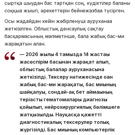
сыртқа шығудан бас тартқан соң, күдіктілер баланы
соққыға жығып, әрекеттерін бейнежазбаға түсірген.
Осы жағдайдан кейін жәбірленуші ауруханаға
жеткізілген. Облыстық денсаулық сақтау
басқармасының мәліметінше, бала жабық бас-ми
жарақатын алған.
— 2026 жылғы 4 тамызда 14 жастағы
жасөспірім басынан жарақат алып,
облыстық балалар ауруханасына
жеткізілді. Тексеру нәтижесінде оған
жабық бас-ми жарақаты, бас миының
шайқалуы, сондай-ақ бет аймағының
теріасты гематомалары диагнозы
қойылып, нейрохирургиялық бөлімшеге
жатқызылды. Науқасқа қажетті
диагностикалық тексерулер толық
жүргізілді. Бас миының компьютерлік