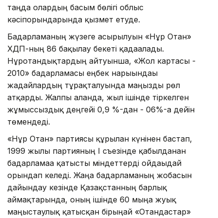
таңда олардың басым бөлігі облыс
кәсіпорындарында қызмет етуде.
Бағдарламаның жүзеге асырылуын «Нұр Отан»
ХДП-ның 86 бақылау бекеті қадағалады.
Нұротандықтардың айтуынша, «Жол картасы -
2010» бағдарламасы еңбек нарығындағы
жағдайлардың тұрақталуында маңызды рөл
атқарды. Жалпы алғанда, жыл ішінде тіркелген
жұмыссыздық деңгейі 0,9 %-дан - 06%-ға дейін
төмендеді.
«Нұр Отан» партиясы құрылған күнінен бастап,
1999 жылы партияның І съезінде қабылданған
бағдарламаға қатысты міндеттерді ойдағыдай
орындап келеді. Жаңа бағдарламаның жобасын
дайындау кезінде Қазақстанның барлық
аймақтарында, оның ішінде 60 мыңға жуық
маңғыстаулық қатысқан бірыңғай «Отандастар»