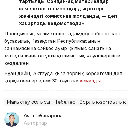
тартылды. Сондай-ақ материалдар
кәмелетке толмағандардың істері
жөніндегі комиссияға жолданды, — деп
хабарлады ведомстводан.
Полицияның мәліметінше, адамдар тобы жасаған
бұзақылық Қазақстан Республикасының
заңнамасына сәйкес ауыр қылмыс санатына
жатады және ол үшін қылмыстық жауапкершілік
көзделген.
Бұған дейін, Ақтауда қызға зорлық көрсетемін деп
қорқытқан ер адам 30 тәулікке
қамалды.
Маңғыстау облысы
Төбелес
Зорлық-зомбылық
Аягөз Ізбасарова
Авторлар