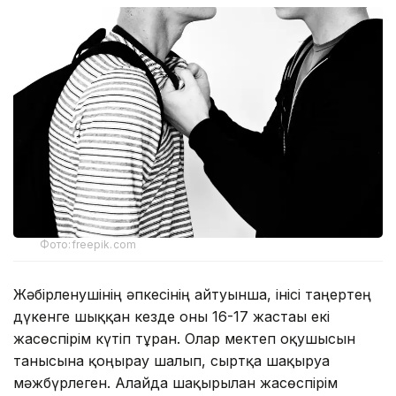
Фото:freepik.com
Жәбірленушінің әпкесінің айтуынша, інісі таңертең
дүкенге шыққан кезде оны 16-17 жастағы екі
жасөспірім күтіп тұрған. Олар мектеп оқушысын
танысына қоңырау шалып, сыртқа шақыруға
мәжбүрлеген. Алайда шақырылған жасөспірім