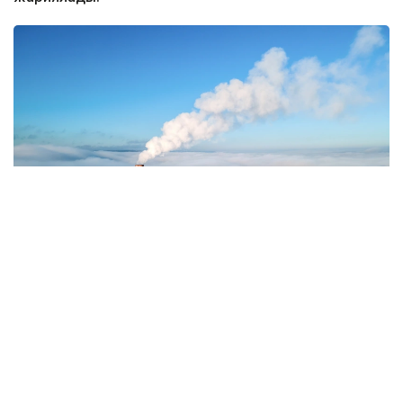
Фото: Magnific.com
5 тамызда қолайсыз метеорологиялық
жағдайлар Ақтөбе қалаласында күтіледі, –
делінген хабарламада.
Қолайсыз метеорологиялық жағдайлар –
атмосфералық ауаның беткі қабатында зиянды