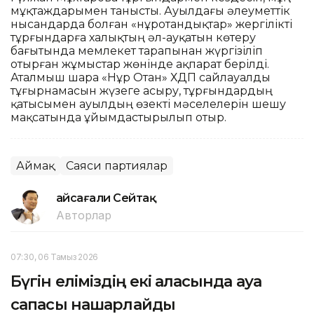
мұқтаждарымен танысты. Ауылдағы әлеуметтік
нысандарда болған «нұротандықтар» жергілікті
тұрғындарға халықтың әл-ауқатын көтеру
бағытында мемлекет тарапынан жүргізіліп
отырған жұмыстар жөнінде ақпарат берілді.
Аталмыш шара «Нұр Отан» ХДП сайлауалды
тұғырнамасын жүзеге асыру, тұрғындардың
қатысымен ауылдың өзекті мәселелерін шешу
мақсатында ұйымдастырылып отыр.
Аймақ
Саяси партиялар
Ғайсағали Сейтақ
Авторлар
07:30, 06 Тамыз 2026
Бүгін еліміздің екі қаласында ауа
сапасы нашарлайды