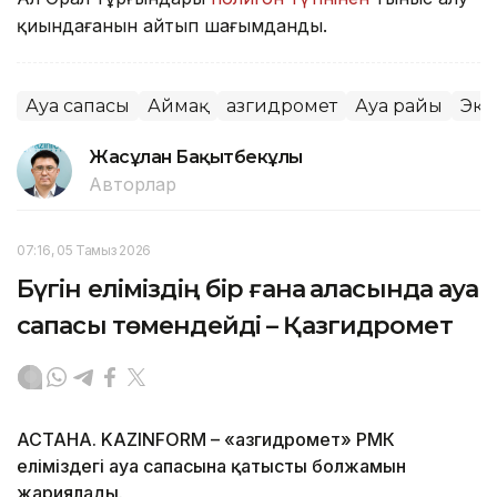
қиындағанын айтып шағымданды.
Ауа сапасы
Аймақ
Қазгидромет
Ауа райы
Эко
Жасұлан Бақытбекұлы
Авторлар
07:16, 05 Тамыз 2026
Бүгін еліміздің бір ғана қаласында ауа
сапасы төмендейді – Қазгидромет
АСТАНА. KAZINFORM – «Қазгидромет» РМК
еліміздегі ауа сапасына қатысты болжамын
жариялады.