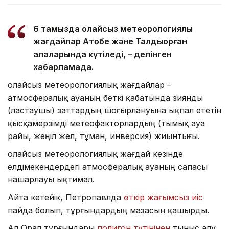
6 тамызда қолайсыз метеорологиялық
жағдайлар Ақтөбе және Талдықорған
қалаларында күтіледі, – делінген
хабарламада.
Қолайсыз метеорологиялық жағдайлар –
атмосфералық ауаның беткі қабатында зиянды
(ластаушы) заттардың шоғырлануына ықпал ететін
қысқамерзімді метеофакторлардың (тымық ауа
райы, жеңіл жел, тұман, инверсия) жиынтығы.
Қолайсыз метеорологиялық жағдай кезінде
елдімекендердегі атмосфералық ауаның сапасы
нашарлауы ықтимал.
Айта кетейік, Петропавлда
өткір жағымсыз иіс
пайда болып, тұрғындардың мазасын қашырды.
Ал Орал тұрғындары
полигон түтінінен
тыныс алу