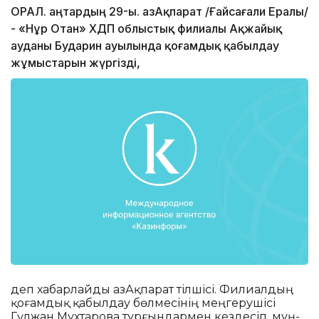
ОРАЛ. Қаңтардың 29-ы. ҚазАқпарат /Ғайсағали Ералы/
- «Нұр Отан» ХДП облыстық филиалы Ақжайық
ауданы Бударин ауылында қоғамдық қабылдау
жұмыстарын жүргізді,
деп хабарлайды ҚазАқпарат тілшісі. Филиалдың
қоғамдық қабылдау бөлмесінің меңгерушісі
Гүлжан Мұхтарова тұрғындармен кездесіп, мұң-