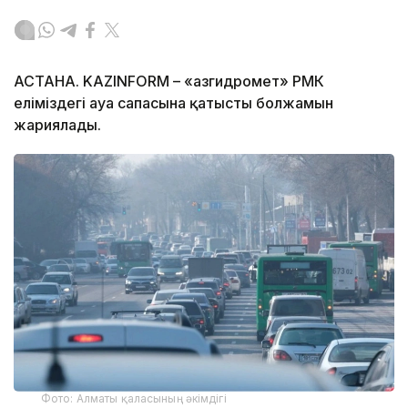
АСТАНА. KAZINFORM – «Қазгидромет» РМК
еліміздегі ауа сапасына қатысты болжамын
жариялады.
Фото: Алматы қаласының әкімдігі