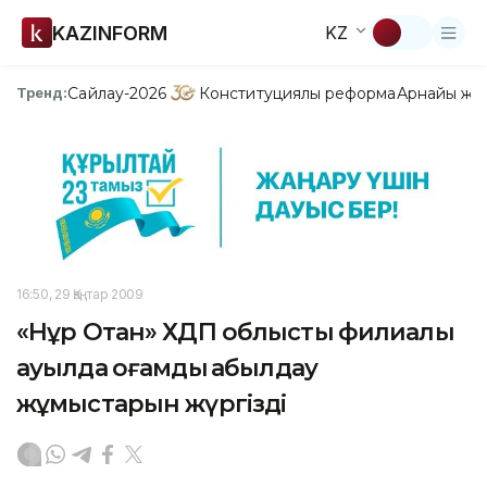
KAZINFORM
KZ
Сайлау-2026
Конституциялық реформа
Арнайы жо
Тренд:
16:50, 29 Қаңтар 2009
«Нұр Отан» ХДП облыстық филиалы
ауылда қоғамдық қабылдау
жұмыстарын жүргізді