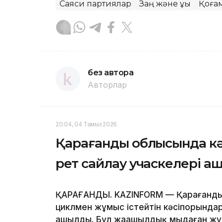
Саяси партиялар
Заң және құқық
Қоға
без автора
Авторлар
20:04, 04 Тамыз 2026
Қарағанды облысында к
рет сайлау учаскелері 
ҚАРАҒАНДЫ. KAZINFORM — Қарағанды о
циклмен жұмыс істейтін кәсіпорындар
ашылды. Бұл жаңашылдық мыңдаған ж