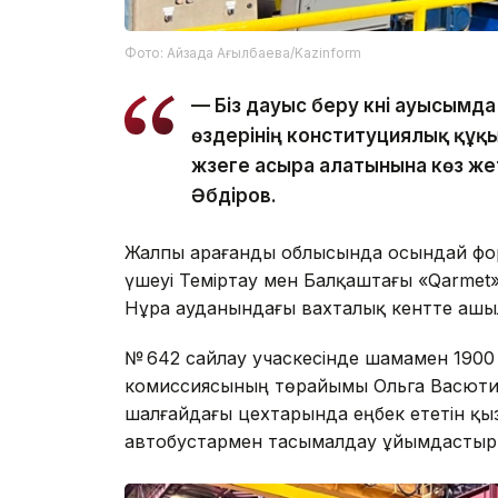
Фото: Айзада Ағылбаева/Kazinform
— Біз дауыс беру күні ауысым
өздерінің конституциялық құ
жүзеге асыра алатынына көз жет
Әбдіров.
Жалпы Қарағанды облысында осындай фор
үшеуі Теміртау мен Балқаштағы «Qarmet» 
Нұра ауданындағы вахталық кентте ашы
№ 642 сайлау учаскесінде шамамен 1900 
комиссиясының төрайымы Ольга Васютин
шалғайдағы цехтарында еңбек ететін қыз
автобустармен тасымалдау ұйымдастыр