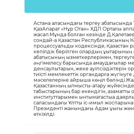
Астана қаласындағы тергеу абақтысында
ҚазАқпарат «Нұр Отан» ХДП Орталық апп
жасап.Мұнда болған кезінде Д.Қалетаев
сондай-ақ Қазақстан Республикасының
процессуальдық кодексінде, Қазақстан 
кепілдік берілген олардың құқықтарының
абақтысының қызметкерлерімен, тергеу
әңгімелесу барысында қамаудағылар ме
денсаулықтарын, жеке қауіпсіздіктерін қор
тиісті мемлекеттік органдарға жүгінуге 
мәселелеріне айрықша көңіл бөлінді.Жа
Қазақстанның қылмыстық-атқару жүйесінд
табыстарының бар екендігін, азаматтық 
институттарымен ынтымақтастыққа даярлы
саласындағы Ұлттық іс-қимыл жоспарына
Президенті жанындағы Адам құқығы жө
өткізілді.