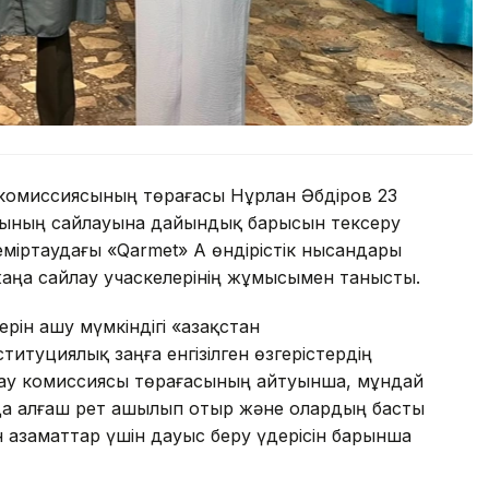
 комиссиясының төрағасы Нұрлан Әбдіров 23
арының сайлауына дайындық барысын тексеру
іртаудағы «Qarmet» АҚ өндірістік нысандары
аңа сайлау учаскелерінің жұмысымен танысты.
ін ашу мүмкіндігі «Қазақстан
итуциялық заңға енгізілген өзгерістердің
лау комиссиясы төрағасының айтуынша, мұндай
да алғаш рет ашылып отыр және олардың басты
ін азаматтар үшін дауыс беру үдерісін барынша