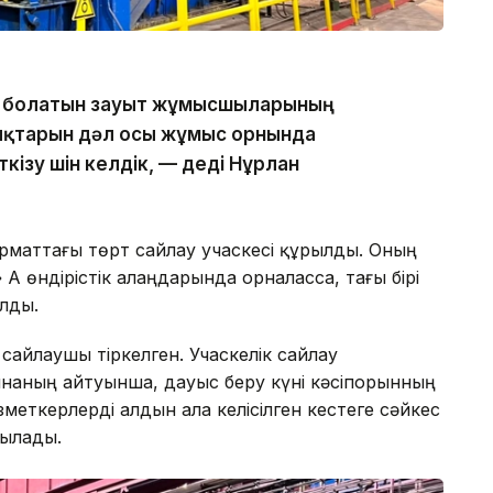
да болатын зауыт жұмысшыларының
қықтарын дәл осы жұмыс орнында
кізу үшін келдік, — деді Нұрлан
маттағы төрт сайлау учаскесі құрылды. Оның
АҚ өндірістік алаңдарында орналасса, тағы бірі
лды.
сайлаушы тіркелген. Учаскелік сайлау
аның айтуынша, дауыс беру күні кәсіпорынның
меткерлерді алдын ала келісілген кестеге сәйкес
ылады.