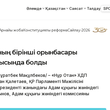
Әлемде
Қазақстан
Саясат
Талдау
SP
Арнайы жоба
Конституциялық реформа
Сайлау-2026
ның бірінші орынбасары
тысында болды
Мұратбек Мақұлбеков/ – «Нұр Отан» ХДП
н Қалетаев, ҚР Парламенті Мәжілісінің
резиденті жанындағы Адам құқығы жөніндегі
нов, Адам құқығы жөніндегі комиссияның