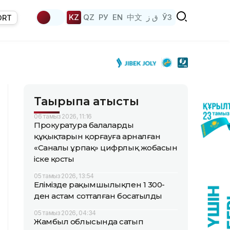
KZ
QZ
РУ
EN
中文
ق ز
ЎЗ
ORT
Тақырыпқа қатысты
06 тамыз 2026, 11:16
Прокуратура балалардың
құқықтарын қорғауға арналған
«Саналы ұрпақ» цифрлық жобасын
іске қосты
05 тамыз 2026, 13:54
Елімізде рақымшылықпен 1 300-
ден астам сотталған босатылды
05 тамыз 2026, 04:34
Жамбыл облысында сатып