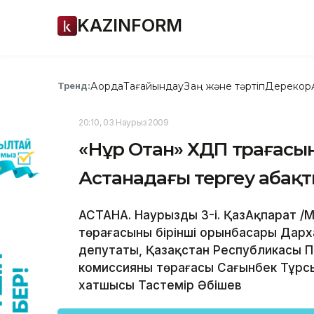
KAZINFORM
Ақорда
Тағайындау
Заң және тәртіп
Дерекқор
Тренд:
20:10, 03 Наурыз 2009
«Нұр Отан» ХДП төрағасы
Астанадағы тергеу абақ
АСТАНА. Наурыздың 3-і. ҚазАқпарат /
төрағасының бірінші орынбасары Дарха
депутаты, Қазақстан Республикасы П
комиссияның төрағасы Сағынбек Тұрсы
хатшысы Тастемір Әбішев