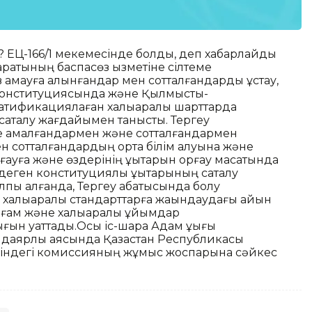
 ? ЕЦ-166/1 мекемесінде болды, деп хабарлайды
аратының баспасөз қызметіне сілтеме
 қамауға алынғандар мен сотталғандарды ұстау,
 Конституциясында және Қылмыстық-
ратификациялаған халықаралық шарттарда
 сақталу жағдайымен танысты. Тергеу
ге қамалғандармен және сотталғандармен
н сотталғандардың орта білім алуына және
ғауға және өздерінің құқықтарын қорғау мақсатында
деген конституциялық құқықтарының сақталу
лпы алғанда, Тергеу абақтысында болу
е халықаралық стандарттарға жақындаудағы айқын
қоғам және халықаралық ұйымдар
ғын қуаттады.Осы іс-шара Адам құқығы
 даярлық аясында Қазақстан Республикасы
ніндегі комиссияның жұмыс жоспарына сәйкес