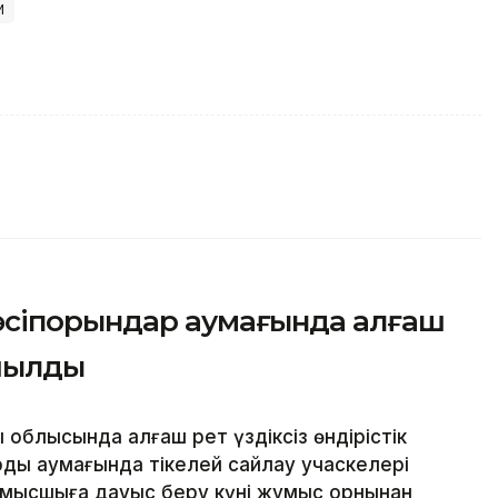
м
әсіпорындар аумағында алғаш
ашылды
блысында алғаш рет үздіксіз өндірістік
дың аумағында тікелей сайлау учаскелері
ұмысшыға дауыс беру күні жұмыс орнынан