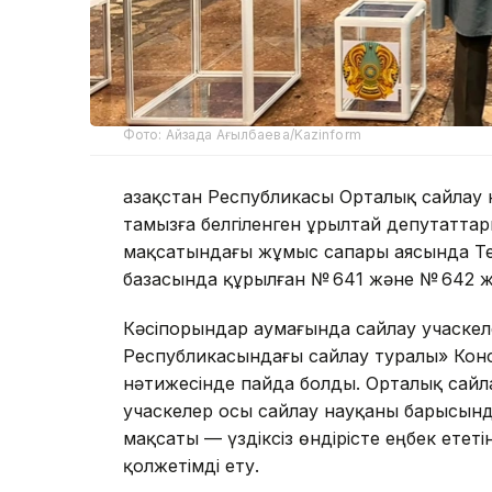
Фото: Айзада Ағылбаева/Kazinform
Қазақстан Республикасы Орталық сайлау
тамызға белгіленген Құрылтай депутатт
мақсатындағы жұмыс сапары аясында Тем
базасында құрылған № 641 және № 642 ж
Кәсіпорындар аумағында сайлау учаскелер
Республикасындағы сайлау туралы» Конст
нәтижесінде пайда болды. Орталық сай
учаскелер осы сайлау науқаны барысын
мақсаты — үздіксіз өндірісте еңбек етет
қолжетімді ету.