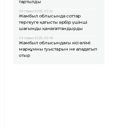
тартылды
04 тамыз 2026, 02:01
Жамбыл облысында соттар
тергеуге қатысты әрбір үшінші
шағымды қанағаттандырды
04 тамыз 2026, 00:45
Жамбыл облысындағы кісі өлімі:
марқұмның туыстарын не алаңдатып
отыр