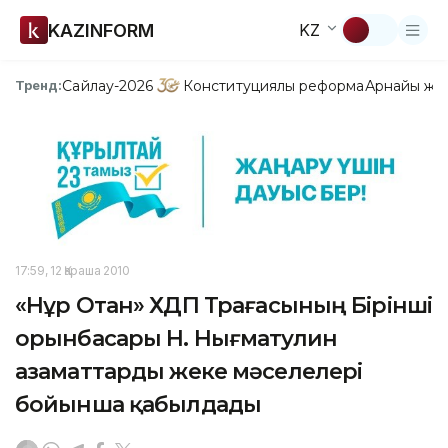
KAZINFORM
KZ
Сайлау-2026
Конституциялық реформа
Арнайы жо
Тренд:
17:59, 12 Қараша 2010
«Нұр Отан» ХДП Төрағасының Бірінші
орынбасары Н. Нығматулин
азаматтарды жеке мәселелері
бойынша қабылдады