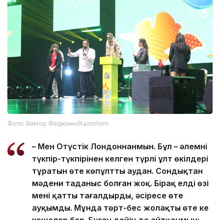
Фото: Виктор Федюнин/Kazinform
– Мен Оңтүстік Лондоннанмын. Бұл – әлемнің
түкпір-түкпірінен келген түрлі ұлт өкілдері
тұратын өте көпұлтты аудан. Сондықтан
мәдени таңданыс болған жоқ. Бірақ елдің өзі
мені қатты таңғалдырды, әсіресе өте
ауқымды. Мұнда төрт-бес жолақты өте кең