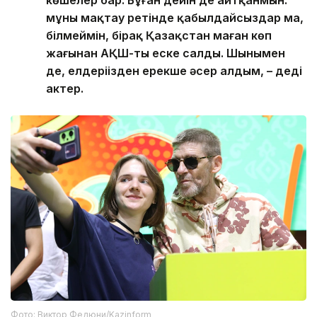
көшелер бар. Бұған дейін де айтқанмын:
мұны мақтау ретінде қабылдайсыздар ма,
білмеймін, бірақ Қазақстан маған көп
жағынан АҚШ-ты еске салды. Шынымен
де, елдеріңізден ерекше әсер алдым, – деді
актер.
Фото: Виктор Федюни/Kazinform