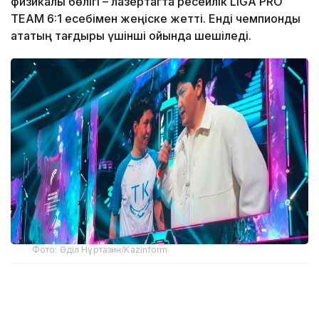
физикалық бөлігі – лазертагта ресейлік LIGA PRO
TEAM 6:1 есебімен жеңіске жетті. Енді чемпиондық
атақтың тағдыры үшінші ойында шешіледі.
Фото: Әділ Нұртазин/Kazinform
«Болашақ ойындарының» алғашқы кезеңдерінен
бастап LIGA PRO TEAM осы дисциплинадағы ең