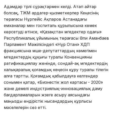
Адамдар түрлі сұрақтармен келді. Атап айтар
болсақ, ТЖМ ардагер-қызметкерлер Кеңесінің
төрағасы Нұрпейіс Ақпаров Астанадағы
емханалар мен госпиталь құрылысына көмек
көрсетуді өтінсе, «Қазақстан мүгедектер одағы»
Республикалық ұйымының төрағасы Әли Аманбаев
Парламент Мәжілісіндегі «Нұр Отан» ХДП
фракциясына мүше-депутаттардың көмегімен
мүгедектердің құқығы туралы Конвенцияны
ратификациялау жөнінде, сондай-ақ мүгедектердің
халықаралық қоғамдық кеңесін құру туралы тілегін
алға тартты. Қоғамдық қабылдауға келгендер
сонымен қатар, «Бизнестік жол картасы - 2020»
және үдемелі индустриялық-инновациялық даму
бағдарламаларын жүзеге асыру аясындағы
маңызды өндірістік нысандардың құрлысы
мәселелерін сөз етті.