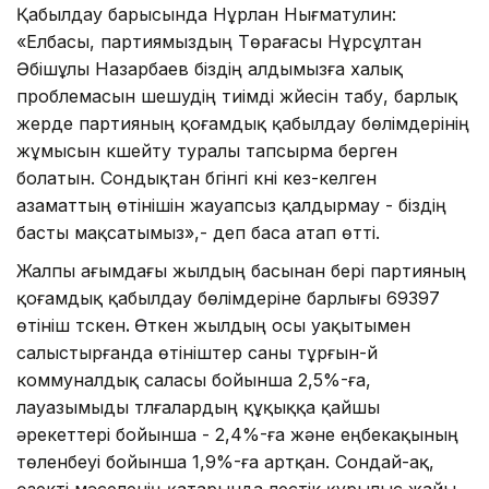
Қабылдау барысында Нұрлан Нығматулин:
«Елбасы, партиямыздың Төрағасы Нұрсұлтан
Әбішұлы Назарбаев біздің алдымызға халық
проблемасын шешудің тиімді жүйесін табу, барлық
жерде партияның қоғамдық қабылдау бөлімдерінің
жұмысын күшейту туралы тапсырма берген
болатын. Сондықтан бүгінгі күні кез-келген
азаматтың өтінішін жауапсыз қалдырмау - біздің
басты мақсатымыз»,- деп баса атап өтті.
Жалпы ағымдағы жылдың басынан бері партияның
қоғамдық қабылдау бөлімдеріне барлығы 69397
өтініш түскен
.
Өткен жылдың осы уақытымен
салыстырғанда өтініштер саны тұрғын-үй
коммуналдық саласы бойынша 2,5%-ға,
лауазымыды түлғалардың құқыққа қайшы
әрекеттері бойынша - 2,4%-ға және еңбекақының
төленбеуі бойынша 1,9%-ға артқан. Сондай-ақ,
өзекті мәселенің қатарында үлестік құрылыс жайы