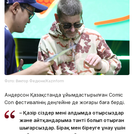
Фото: Виктор Федюни/Kazinform
Андерсон Қазақстанда ұйымдастырылған Comic
Con фестивалінің деңгейіне де жоғары баға берді.
– Қазір сіздер менің алдымда отырсыздар
және айтқандарыма тәнті болып отырған
шығарсыздар. Бірақ мен біреуге ұнау үшін