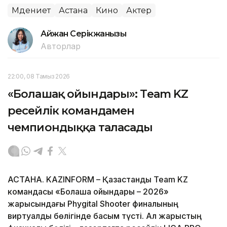
Мәдениет
Астана
Кино
Актер
Айжан Серікжанқызы
Авторлар
22:00, 08 Тамыз 2026
«Болашақ ойындары»: Team KZ
ресейлік командамен
чемпиондыққа таласады
АСТАНА. KAZINFORM – Қазақстандық Team KZ
командасы «Болашақ ойындары – 2026»
жарысындағы Phygital Shooter финалының
виртуалды бөлігінде басым түсті. Ал жарыстың