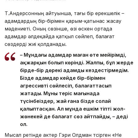
Т.Андерсонның айтуынша, тағы бір ерекшелік –
адамдардың бір-бірімен қарым-қатынас жасау
мәдениеті. Оның сөзінше, өзі өскен ортада
адамдар әлдеқайда қатқыл сөйлеп, балағат
сөздерді жиі қолданады.
– Мұндағы адамдар маған өте мейірімді,
ақжарқын болып көрінді. Жалпы, бұл жерде
бірде-бір дөрекі адамды кездестірмедім.
Бізде адамдар кейде бір-бірімен
агрессивті сөйлесіп, балағаттасып
жатады. Мұны теріс мағынада
түсінбеңіздер, жай ғана бізде солай
қалыптасқан. Ал мұнда ешкім тіпті жол-
жөнекей де балағат сөз айтпайды, – деді
ол.
Мысал ретінде актер Гэри Олдман түсірген «Не