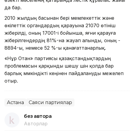
да бар.
2010 жылдың басынан бері мемлекеттік және
өкілеттік органдардың қарауына 21070 өтініш
жіберілді, оның 17001-і бойынша, яғни қарауға
жіберілгендердің 81%-на жауап алынды, оның -
8894-ы, немесе 52 %-ы қанағаттанарлық.
«Нұр Отан» партиясы қазақстандықтардың
проблемасын қарқынды шешу үшін қолда бар
барлық мүмкіндікті кеңінен пайдалануды межелеп
отыр.
Астана
Саяси партиялар
без автора
Авторлар