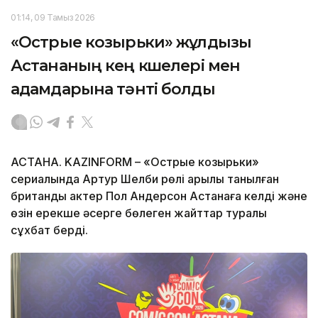
01:14, 09 Тамыз 2026
«Острые козырьки» жұлдызы
Астананың кең көшелері мен
адамдарына тәнті болды
АСТАНА. KAZINFORM – «Острые козырьки»
сериалында Артур Шелби рөлі арқылы танылған
британдық актер Пол Андерсон Астанаға келді және
өзін ерекше әсерге бөлеген жайттар туралы
сұхбат берді.