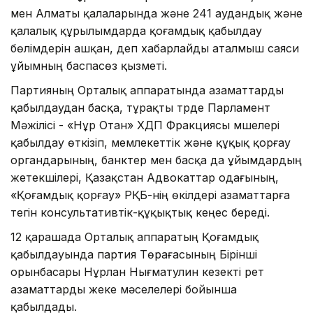
мен Алматы қалаларында және 241 аудандық және
қалалық құрылымдарда қоғамдық қабылдау
бөлімдерін ашқан, деп хабарлайды аталмыш саяси
ұйымның баспасөз қызметі.
Партияның Орталық аппаратында азаматтарды
қабылдаудан басқа, тұрақты түрде Парламент
Мәжілісі - «Нұр Отан» ХДП Фракциясы мүшелері
қабылдау өткізіп, мемлекеттік және құқық қорғау
органдарының, банктер мен басқа да ұйымдардың
жетекшілері, Қазақстан Адвокаттар одағының,
«Қоғамдық қорғау» РҚБ-нің өкілдері азаматтарға
тегін консультативтік-құқықтық кеңес береді.
12 қарашада Орталық аппаратың Қоғамдық
қабылдауында партия Төрағасының Бірінші
орынбасары Нұрлан Нығматулин кезекті рет
азаматтарды жеке мәселелері бойынша
қабылдады.