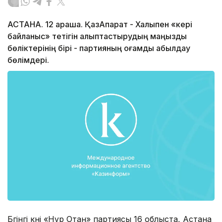
АСТАНА. 12 қараша. ҚазАқпарат - Халықпен «кері
байланыс» тетігін қалыптастырудың маңызды
бөліктерінің бірі - партияның қоғамдық қабылдау
бөлімдері.
Бүгінгі күні «Нұр Отан» партиясы 16 облыста, Астана