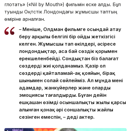
глотать» («Nil by Mouth») фильмін еске алды. Бұл
туынды Оңтүстік Лондондағы жұмысшы таптың
өміріне арналған.
– Меніңше, Олдман фильмге осындай атау
беру арқылы белгілі бір ойды жеткізгісі
келген. Жұмысшы тап өкілдері, әсіресе
лондондықтар, аса бай сөздік қорымен
ерекшеленбейді. Сондықтан біз балағат
сөздерді жиі қолданамыз. Қазір ол
сөздерді қайталамай-ақ қояйын, бірақ
шынымен солай сөйлейміз. Ал мұнда мені
адамдар, жанкүйерлер және олардың
эмоциясы таңғалдырды. Бұған дейін
ешқашан өзімді осыншалықты жылы қарсы
алынған қонақ әрі соншалықты жайлы
сезінген емеспін, – деді актер.