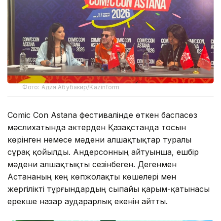
Фото: Адия Абубакир/Kazinform
Comic Con Astana фестивалінде өткен баспасөз
мәслихатында актерден Қазақстанда тосын
көрінген немесе мәдени алшақтықтар туралы
сұрақ қойылды. Андерсонның айтуынша, ешбір
мәдени алшақтықты сезінбеген. Дегенмен
Астананың кең көпжолақты көшелері мен
жергілікті тұрғындардың сыпайы қарым-қатынасы
ерекше назар аударарлық екенін айтты.