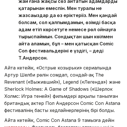
жай ғана жақсы сөз айтатын адамдардың
қатарынан емеспін. Мен туралы не
жазсаңыздар да өз еріктеріңіз. Мен қандай
болсам, сол қалпымдамын, өзімді басқа
адам етіп көрсетуге немесе рөл ойнауға
тырыспаймын. Сондықтан шын көңілмен
айта аламын, бұл – мен қатысқан Comic
Con фестивальдерінің ең үздігі, – деді
Т.Андерсон.
Айта кетейік, «Острые козырьки» сериалында
Артур Шелби рөлін сомдап, сондай-ақ The
Revenant («Выживший»), Legend («Легенда») және
Sherlock Holmes: A Game of Shadows («Шерлок
Холмс: Игра теней») фильмдері арқылы танылған
британдық актер Пол Андерсон Comic Con Astana
фестивалінің басты хедлайнерлерінің бірі болды.
Айта кетейік, Comic Con Astana 9 тамызға дейін