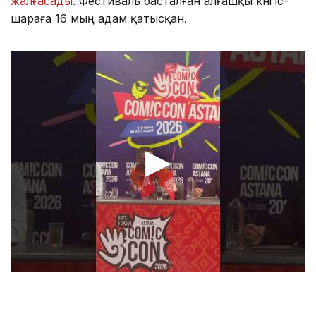
жалғасады.
Фестиваль басталған алғашқы күні іс-
шараға 16 мың адам қатысқан.