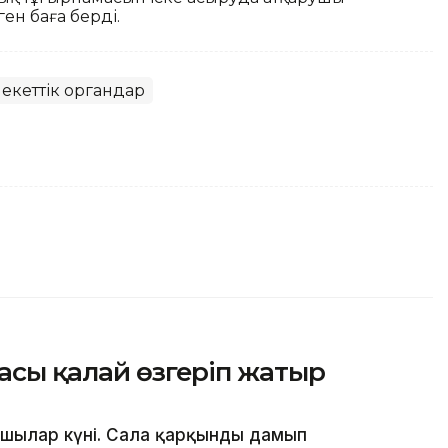
ен баға берді.
екеттік органдар
ласы қалай өзгеріп жатыр
сшылар күні. Сала қарқынды дамып