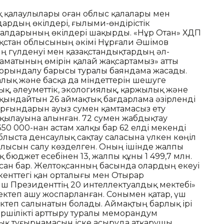
ық қалаулылары оған облыс қалалары мен
рдың өкілдері, ғылыми-өндірістік
ұралдарының өкілдері шақырды. «Нұр Отан» ХДП
зақстан облысының әкімі Нұрғали Әшімов
ң гүлденуі мен қазақстандықтардың әл-
азаматының өмірін қалай жақсартамыз» атты
орындалу барысы туралы баяндама жасады.
алық және басқа да міндеттерін шешуге
қ, әлеуметтік, экологиялық, қаржылық және
ындайтын 26 аймақтық бағдарлама әзірленді
тұрғындарын ауыз сумен қамтамасыз ету
қылауына алынған. 72 сумен жабдықтау
0 000-нан астам халқы бар 62 елді мекенді
блыста денсаулық сақтау саласына үлкен көңіл
ылысын салу көзделген. Оның ішінде жалпы
қ бюджет есебінен 13, жалпы құны 1 499,7 млн.
ысан бар. Желтоқсанның басында олардың екеуі
енттегі қан орталығы мен Отырар
ш Президенттің 20 интеллектуалдық мектебі»
ектеп ашу жоспарланған. Сонымен қатар, үш
ектеп салынатын болады. Аймақтың барлық ірі
ршілікті арттыру туралы меморандум
ық тұғырнамасын іске асыруда атқарушы