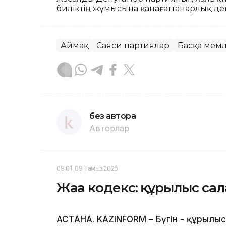
биліктің жұмысына қанағаттанарлық дег
Аймақ
Саяси партиялар
Басқа мемл
без автора
Авторлар
09:01, 09 Тамыз 2026
Жаңа кодекс: құрылыс са
АСТАНА. KAZINFORM – Бүгін - құрылы