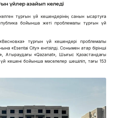
ын үйлер азайып келеді
елген тұрғын үй кешендерінің санын қысқартуға
спублика бойынша жеті проблемалы тұрғын үй
Весновка» тұрғын үй кешендері проблемалы
а «Esentai City» енгізілді. Сонымен қатар бірінші
, Атыраудағы «Qazanat», Шығыс Қазақстандағы
үй кешені бойынша мәселелер шешіліп, тағы 153