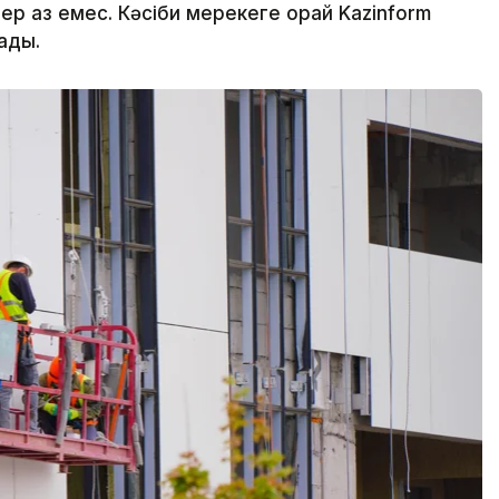
р аз емес. Кәсіби мерекеге орай Kazinform
ады.