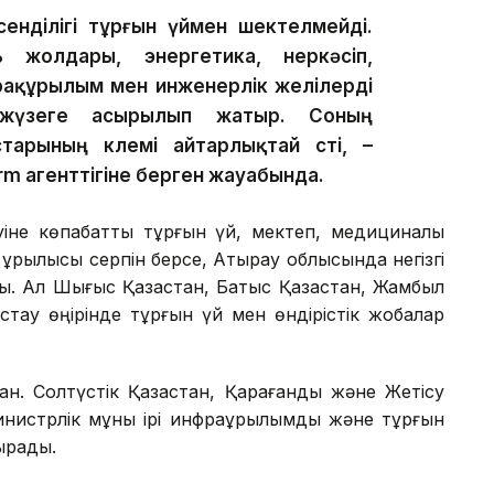
сенділігі тұрғын үймен шектелмейді.
жолдары, энергетика, өнеркәсіп,
фрақұрылым мен инженерлік желілерді
жүзеге асырылып жатыр. Соның
арының көлемі айтарлықтай өсті, –
rm агенттігіне берген жауабында.
уіне көпқабатты тұрғын үй, мектеп, медициналық
ұрылысы серпін берсе, Атырау облысында негізгі
ы. Ал Шығыс Қазақстан, Батыс Қазақстан, Жамбыл
тау өңірінде тұрғын үй мен өндірістік жобалар
аған. Солтүстік Қазақстан, Қарағанды және Жетісу
нистрлік мұны ірі инфрақұрылымдық және тұрғын
ырады.