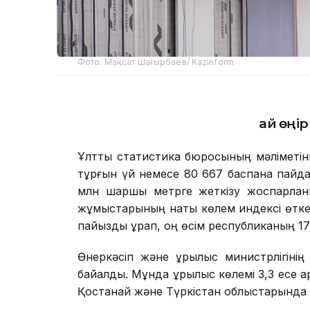
Фото: Мақсат Шағырбаев/ Kazinform
Қай өңі
Ұлттық статистика бюросының мәліметі
тұрғын үй немесе 80 667 баспана пайдал
млн шаршы метрге жеткізу жоспарланы
жұмыстарының нақты көлем индексі өтке
пайызды құрап, оң өсім республиканың 17 
Өнеркәсіп және құрылыс министрлігіні
байқалды. Мұнда құрылыс көлемі 3,3 есе 
Қостанай және Түркістан облыстарында д