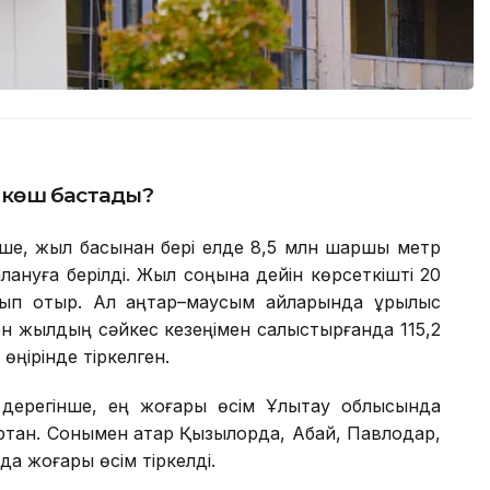
р көш бастады?
нше, жыл басынан бері елде 8,5 млн шаршы метр
ануға берілді. Жыл соңына дейін көрсеткішті 20
п отыр. Ал қаңтар–маусым айларында құрылыс
н жылдың сәйкес кезеңімен салыстырғанда 115,2
өңірінде тіркелген.
ң дерегінше, ең жоғары өсім Ұлытау облысында
артқан. Сонымен қатар Қызылорда, Абай, Павлодар,
а жоғары өсім тіркелді.