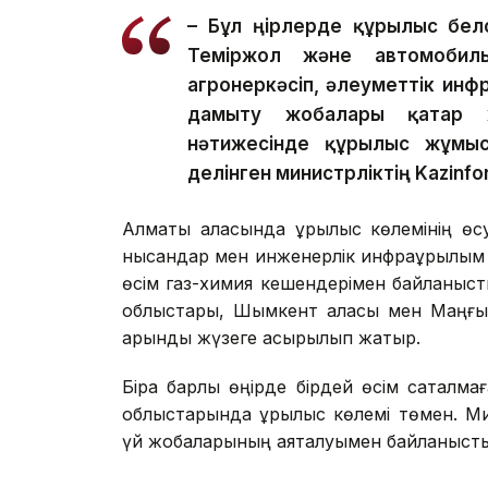
– Бұл өңірлерде құрылыс бел
Теміржол және автомобиль 
агроөнеркәсіп, әлеуметтік ин
дамыту жобалары қатар 
нәтижесінде құрылыс жұмыст
делінген министрліктің Kazinfo
Алматы қаласында құрылыс көлемінің өс
нысандар мен инженерлік инфрақұрылым қ
өсім газ-химия кешендерімен байланыст
облыстары, Шымкент қаласы мен Маңғыс
қарқынды жүзеге асырылып жатыр.
Бірақ барлық өңірде бірдей өсім сақталм
облыстарында құрылыс көлемі төмен. Ми
үй жобаларының аяқталуымен байланыст