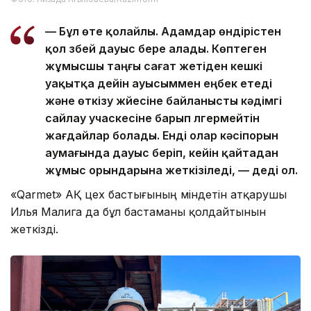
— Бұл өте қолайлы. Адамдар өндірістен
қол үзбей дауыс бере алады. Көптеген
жұмысшы таңғы сағат жетіден кешкі
уақытқа дейін ауысыммен еңбек етеді
және өткізу жүйесіне байланысты кәдімгі
сайлау учаскесіне барып үлгермейтін
жағдайлар болады. Енді олар кәсіпорын
аумағында дауыс беріп, кейін қайтадан
жұмыс орындарына жеткізіледі, — деді ол.
«Qarmet» АҚ цех бастығының міндетін атқарушы
Илья Малига да бұл бастаманы қолдайтынын
жеткізді.