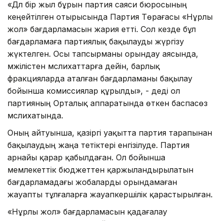
«Дәл бір жыл бұрын партия саяси бюросының
кеңейтілген отырысында Партия Төрағасы «Нұрлы
жол» бағдарламасын жария етті. Сол кезде бұл
бағдарламаға партиялық бақылауды жүргізу
жүктелген. Осы тапсырманы орындау аясында,
мәжілістен мәслихаттарға дейін, барлық
фракцияларда аталған бағдарламаны бақылау
бойынша комиссиялар құрылды», - деді ол
партияның Орталық аппаратында өткен баспасөз
мәслихатында.
Оның айтуынша, қазіргі уақытта партия тарапынан
бақылаудың жаңа тетіктері енгізілуде. Партия
арнайы қарар қабылдаған. Ол бойынша
мемлекеттік бюджеттен қаржыландырылатын
бағдарламадағы жобаларды орындамаған
жауапты тұлғаларға жауапкершілік қарастырылған.
«Нұрлы жол» бағдарламасын қадағалау