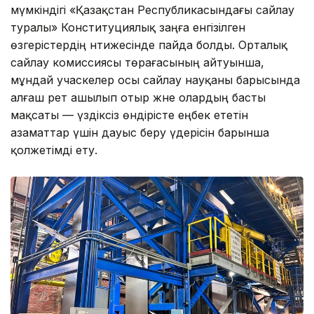
мүмкіндігі «Қазақстан Республикасындағы сайлау
туралы» Конституциялық заңға енгізілген
өзгерістердің нәтижесінде пайда болды. Орталық
сайлау комиссиясы төрағасының айтуынша,
мұндай учаскелер осы сайлау науқаны барысында
алғаш рет ашылып отыр және олардың басты
мақсаты — үздіксіз өндірісте еңбек ететін
азаматтар үшін дауыс беру үдерісін барынша
қолжетімді ету.