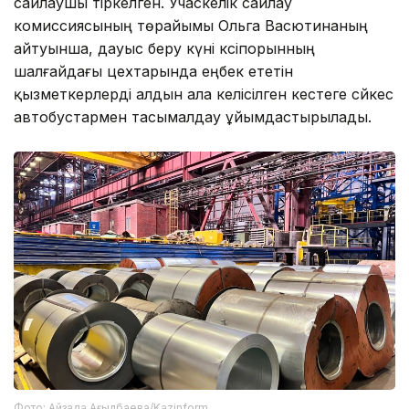
сайлаушы тіркелген. Учаскелік сайлау
комиссиясының төрайымы Ольга Васютинаның
айтуынша, дауыс беру күні кәсіпорынның
шалғайдағы цехтарында еңбек ететін
қызметкерлерді алдын ала келісілген кестеге сәйкес
автобустармен тасымалдау ұйымдастырылады.
Фото: Айзада Ағылбаева/Kazinform