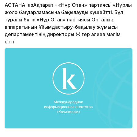
АСТАНА. ҚазАқпарат - «Нұр Отан» партиясы «Нұрлы
жол» бағдарламасына бақылауды күшейтті. Бұл
туралы бүгін «Нұр Отан» партиясы Орталық
аппаратының Ұйымдастыру-бақылау жұмысы
департаментінің директоры Жігер Қалиев мәлім
етті.