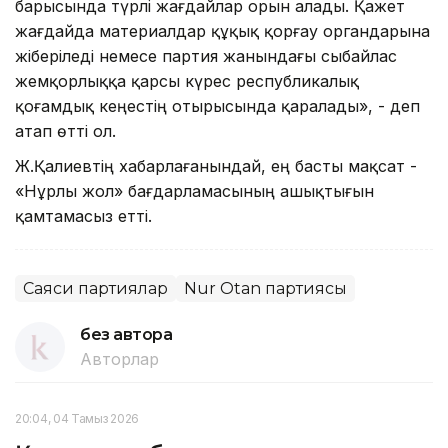
барысында түрлі жағдайлар орын алады. Қажет
жағдайда материалдар құқық қорғау органдарына
жіберіледі немесе партия жанындағы сыбайлас
жемқорлыққа қарсы күрес республикалық
қоғамдық кеңестің отырысында қаралады», - деп
атап өтті ол.
Ж.Қалиевтің хабарлағанындай, ең басты мақсат -
«Нұрлы жол» бағдарламасының ашықтығын
қамтамасыз етті.
Саяси партиялар
Nur Otan партиясы
без автора
Авторлар
20:04, 04 Тамыз 2026