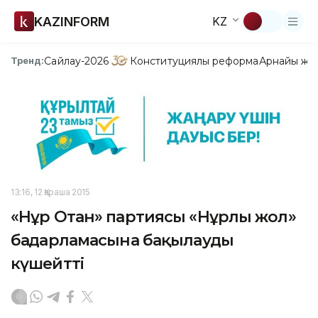
KAZINFORM
KZ
Сайлау-2026
Конституциялық реформа
Арнайы жо
Тренд:
13:16, 12 Қараша 2015
«Нұр Отан» партиясы «Нұрлы жол»
бағдарламасына бақылауды
күшейтті