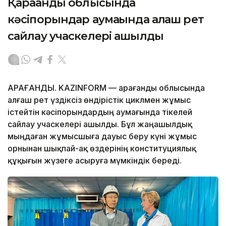
Қарағанды облысында
кәсіпорындар аумағында алғаш рет
сайлау учаскелері ашылды
ҚАРАҒАНДЫ. KAZINFORM — Қарағанды облысында
алғаш рет үздіксіз өндірістік циклмен жұмыс
істейтін кәсіпорындардың аумағында тікелей
сайлау учаскелері ашылды. Бұл жаңашылдық
мыңдаған жұмысшыға дауыс беру күні жұмыс
орнынан шықпай-ақ өздерінің конституциялық
құқығын жүзеге асыруға мүмкіндік береді.