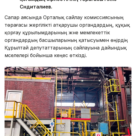
Сүндиталиев.
Сапар аясында Орталық сайлау комиссиясының
төрағасы жергілікті атқарушы органдардың, құқық
қорғау құрылымдарының және мемлекеттік
органдардың басшыларының қатысуымен өңірдің
Құрылтай депутаттарының сайлауына дайындық
мәселелері бойынша кеңес өткізді.