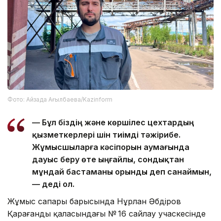
Фото: Айзада Ағылбаева/Kazinform
— Бұл біздің және көршілес цехтардың
қызметкерлері үшін тиімді тәжірибе.
Жұмысшыларға кәсіпорын аумағында
дауыс беру өте ыңғайлы, сондықтан
мұндай бастаманы орынды деп санаймын,
— деді ол.
Жұмыс сапары барысында Нұрлан Әбдіров
Қарағанды қаласындағы № 16 сайлау учаскесінде