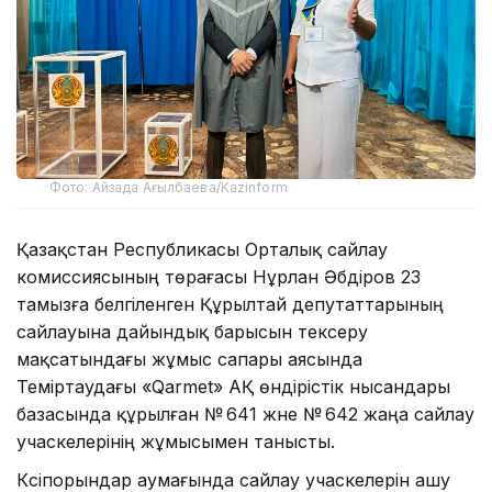
Фото: Айзада Ағылбаева/Kazinform
Қазақстан Республикасы Орталық сайлау
комиссиясының төрағасы Нұрлан Әбдіров 23
тамызға белгіленген Құрылтай депутаттарының
сайлауына дайындық барысын тексеру
мақсатындағы жұмыс сапары аясында
Теміртаудағы «Qarmet» АҚ өндірістік нысандары
базасында құрылған № 641 және № 642 жаңа сайлау
учаскелерінің жұмысымен танысты.
Кәсіпорындар аумағында сайлау учаскелерін ашу