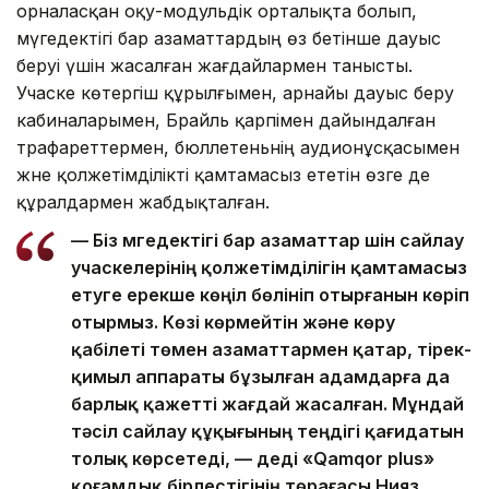
орналасқан оқу-модульдік орталықта болып,
мүгедектігі бар азаматтардың өз бетінше дауыс
беруі үшін жасалған жағдайлармен танысты.
Учаске көтергіш құрылғымен, арнайы дауыс беру
кабиналарымен, Брайль қарпімен дайындалған
трафареттермен, бюллетеньнің аудионұсқасымен
және қолжетімділікті қамтамасыз ететін өзге де
құралдармен жабдықталған.
— Біз мүгедектігі бар азаматтар үшін сайлау
учаскелерінің қолжетімділігін қамтамасыз
етуге ерекше көңіл бөлініп отырғанын көріп
отырмыз. Көзі көрмейтін және көру
қабілеті төмен азаматтармен қатар, тірек-
қимыл аппараты бұзылған адамдарға да
барлық қажетті жағдай жасалған. Мұндай
тәсіл сайлау құқығының теңдігі қағидатын
толық көрсетеді, — деді «Qamqor plus»
қоғамдық бірлестігінің төрағасы Нияз