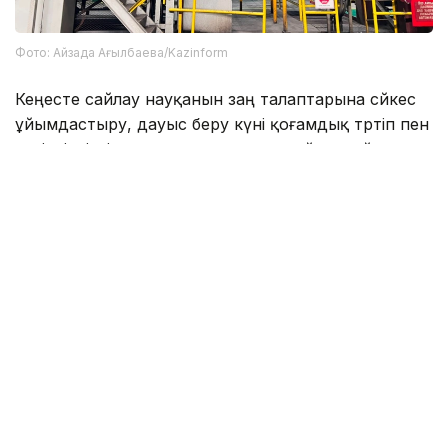
Фото: Айзада Ағылбаева/Kazinform
Кеңесте сайлау науқанын заң талаптарына сәйкес
ұйымдастыру, дауыс беру күні қоғамдық тәртіп пен
қауіпсіздікті қамтамасыз ету, сондай-ақ сайлау
комиссияларының жұмысын үйлестіру мәселелері
қаралды.
Сонымен қатар аумақтық және учаскелік сайлау
комиссияларының мүшелері үшін дауыс беру
күніндегі жұмысты ұйымдастыру тәртібіне арналған
тәжірибелік сабақтар мен тестілеуді қамтыған оқыту
семинары ұйымдастырылды.
Қарағанды облысында сайлауға барлығы 639
сайлау учаскесі дайындалды. Онда учаскелік
сайлау комиссияларының 4 331 мүшесі жұмыс
істейді. Сайлаушылар тізіміне өңірдің шамамен 760