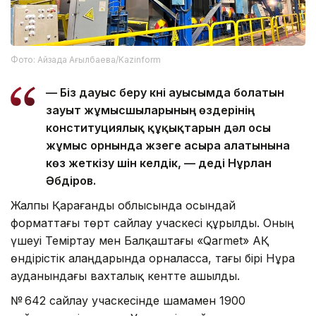
Фото: Айзада Ағылбаева/Kazinform
— Біз дауыс беру күні ауысымда болатын
зауыт жұмысшыларының өздерінің
конституциялық құқықтарын дәл осы
жұмыс орнында жүзеге асыра алатынына
көз жеткізу үшін келдік, — деді Нұрлан
Әбдіров.
Жалпы Қарағанды облысында осындай
форматтағы төрт сайлау учаскесі құрылды. Оның
үшеуі Теміртау мен Балқаштағы «Qarmet» АҚ
өндірістік алаңдарында орналасса, тағы бірі Нұра
ауданындағы вахталық кентте ашылды.
№ 642 сайлау учаскесінде шамамен 1900