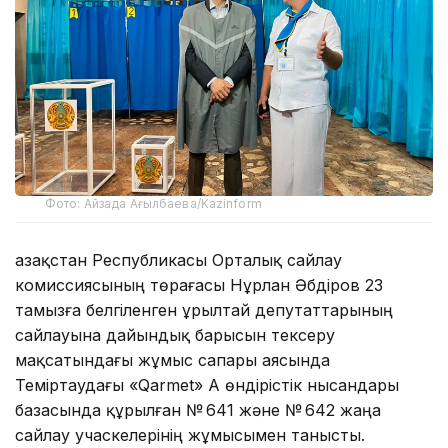
Фото: Айзада Ағылбаева/Kazinform
Қазақстан Республикасы Орталық сайлау
комиссиясының төрағасы Нұрлан Әбдіров 23
тамызға белгіленген Құрылтай депутаттарының
сайлауына дайындық барысын тексеру
мақсатындағы жұмыс сапары аясында
Теміртаудағы «Qarmet» АҚ өндірістік нысандары
базасында құрылған № 641 және № 642 жаңа
сайлау учаскелерінің жұмысымен танысты.