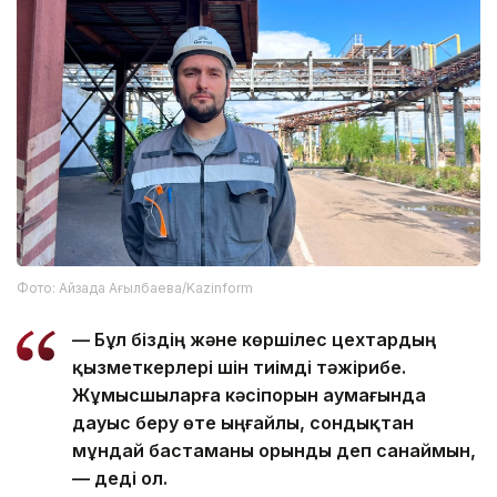
Фото: Айзада Ағылбаева/Kazinform
— Бұл біздің және көршілес цехтардың
қызметкерлері үшін тиімді тәжірибе.
Жұмысшыларға кәсіпорын аумағында
дауыс беру өте ыңғайлы, сондықтан
мұндай бастаманы орынды деп санаймын,
— деді ол.