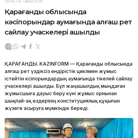
20:04, 04 Тамыз 2026
Қарағанды облысында
кәсіпорындар аумағында алғаш рет
сайлау учаскелері ашылды
ҚАРАҒАНДЫ. KAZINFORM — Қарағанды облысында
алғаш рет үздіксіз өндірістік циклмен жұмыс
істейтін кәсіпорындардың аумағында тікелей сайлау
учаскелері ашылды. Бұл жаңашылдық мыңдаған
жұмысшыға дауыс беру күні жұмыс орнынан
шықпай-ақ өздерінің конституциялық құқығын
жүзеге асыруға мүмкіндік береді.