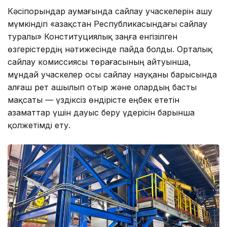
Кәсіпорындар аумағында сайлау учаскелерін ашу
мүмкіндігі «Қазақстан Республикасындағы сайлау
туралы» Конституциялық заңға енгізілген
өзгерістердің нәтижесінде пайда болды. Орталық
сайлау комиссиясы төрағасының айтуынша,
мұндай учаскелер осы сайлау науқаны барысында
алғаш рет ашылып отыр және олардың басты
мақсаты — үздіксіз өндірісте еңбек ететін
азаматтар үшін дауыс беру үдерісін барынша
қолжетімді ету.