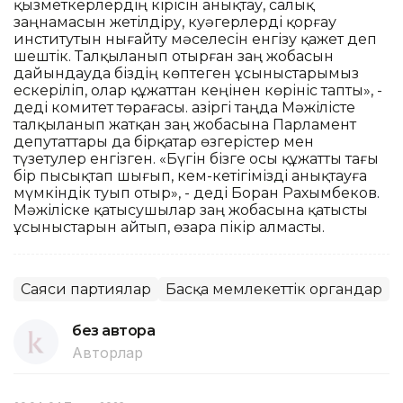
қызметкерлердің кірісін анықтау, салық
заңнамасын жетілдіру, куәгерлерді қорғау
институтын нығайту мәселесін енгізу қажет деп
шештік. Талқыланып отырған заң жобасын
дайындауда біздің көптеген ұсыныстарымыз
ескеріліп, олар құжаттан кеңінен көрініс тапты», -
деді комитет төрағасы. Қазіргі таңда Мәжілісте
талқыланып жатқан заң жобасына Парламент
депутаттары да бірқатар өзгерістер мен
түзетулер енгізген. «Бүгін бізге осы құжатты тағы
бір пысықтап шығып, кем-кетігімізді анықтауға
мүмкіндік туып отыр», - деді Боран Рахымбеков.
Мәжіліске қатысушылар заң жобасына қатысты
ұсыныстарын айтып, өзара пікір алмасты.
Саяси партиялар
Басқа мемлекеттік органдар
без автора
Авторлар