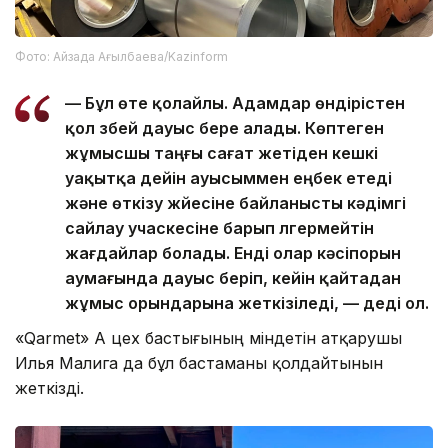
Фото: Айзада Ағылбаева/Kazinform
— Бұл өте қолайлы. Адамдар өндірістен
қол үзбей дауыс бере алады. Көптеген
жұмысшы таңғы сағат жетіден кешкі
уақытқа дейін ауысыммен еңбек етеді
және өткізу жүйесіне байланысты кәдімгі
сайлау учаскесіне барып үлгермейтін
жағдайлар болады. Енді олар кәсіпорын
аумағында дауыс беріп, кейін қайтадан
жұмыс орындарына жеткізіледі, — деді ол.
«Qarmet» АҚ цех бастығының міндетін атқарушы
Илья Малига да бұл бастаманы қолдайтынын
жеткізді.