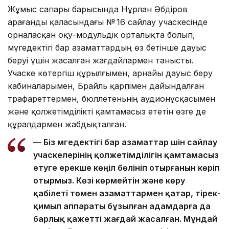
Жұмыс сапары барысында Нұрлан Әбдіров
Қарағанды қаласындағы № 16 сайлау учаскесінде
орналасқан оқу-модульдік орталықта болып,
мүгедектігі бар азаматтардың өз бетінше дауыс
беруі үшін жасалған жағдайлармен танысты.
Учаске көтергіш құрылғымен, арнайы дауыс беру
кабиналарымен, Брайль қарпімен дайындалған
трафареттермен, бюллетеньнің аудионұсқасымен
және қолжетімділікті қамтамасыз ететін өзге де
құралдармен жабдықталған.
— Біз мүгедектігі бар азаматтар үшін сайлау
учаскелерінің қолжетімділігін қамтамасыз
етуге ерекше көңіл бөлініп отырғанын көріп
отырмыз. Көзі көрмейтін және көру
қабілеті төмен азаматтармен қатар, тірек-
қимыл аппараты бұзылған адамдарға да
барлық қажетті жағдай жасалған. Мұндай