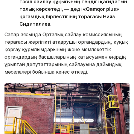
тәсіл сайлау құқығының теңдігі қағидатын
толық көрсетеді, — деді «Qamqor plus»
қоғамдық бірлестігінің төрағасы Нияз
Сүндиталиев.
Сапар аясында Орталық сайлау комиссиясының
төрағасы жергілікті атқарушы органдардың, құқық
қорғау құрылымдарының және мемлекеттік
органдардың басшыларының қатысуымен өңірдің
Құрылтай депутаттарының сайлауына дайындық
мәселелері бойынша кеңес өткізді.