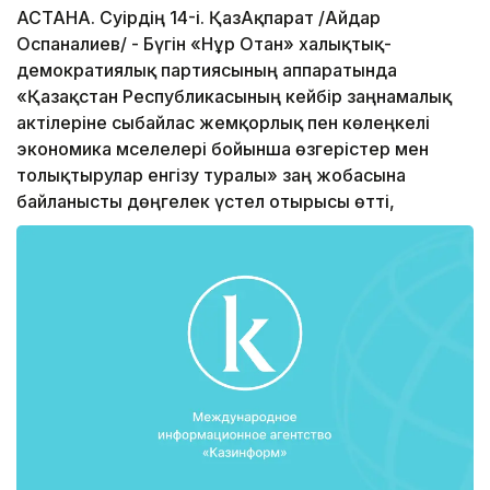
АСТАНА. Сәуірдің 14-і. ҚазАқпарат /Айдар
Оспаналиев/ - Бүгін «Нұр Отан» халықтық-
демократиялық партиясының аппаратында
«Қазақстан Республикасының кейбір заңнамалық
актілеріне сыбайлас жемқорлық пен көлеңкелі
экономика мәселелері бойынша өзгерістер мен
толықтырулар енгізу туралы» заң жобасына
байланысты дөңгелек үстел отырысы өтті,