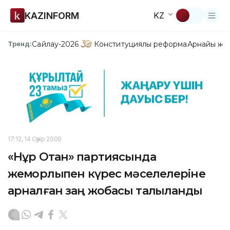
KAZINFORM
KZ
Сайлау-2026
Конституциялық реформа
Арнайы жо
Тренд:
17:12, 14 Сәуір 2009
«Нұр Отан» партиясында
жемқорлықпен күрес мәселелеріне
арналған заң жобасы талқыланды