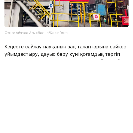
Фото: Айзада Ағылбаева/Kazinform
Кеңесте сайлау науқанын заң талаптарына сәйкес
ұйымдастыру, дауыс беру күні қоғамдық тәртіп
пен қауіпсіздікті қамтамасыз ету, сондай-ақ сайлау
комиссияларының жұмысын үйлестіру мәселелері
қаралды.
Сонымен қатар аумақтық және учаскелік сайлау
комиссияларының мүшелері үшін дауыс беру
күніндегі жұмысты ұйымдастыру тәртібіне
арналған тәжірибелік сабақтар мен тестілеуді
қамтыған оқыту семинары ұйымдастырылды.
Қарағанды облысында сайлауға барлығы 639 сайлау