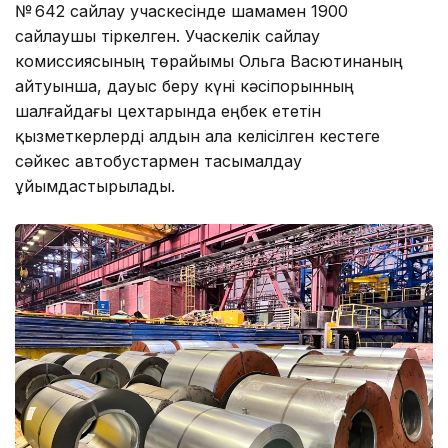
№ 642 сайлау учаскесінде шамамен 1900
сайлаушы тіркелген. Учаскелік сайлау
комиссиясының төрайымы Ольга Васютинаның
айтуынша, дауыс беру күні кәсіпорынның
шалғайдағы цехтарында еңбек ететін
қызметкерлерді алдын ала келісілген кестеге
сәйкес автобустармен тасымалдау
ұйымдастырылады.