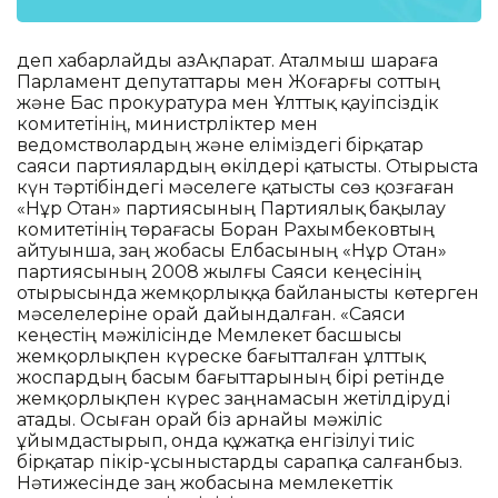
деп хабарлайды ҚазАқпарат. Аталмыш шараға
Парламент депутаттары мен Жоғарғы соттың
және Бас прокуратура мен Ұлттық қауіпсіздік
комитетінің, министрліктер мен
ведомстволардың және еліміздегі бірқатар
саяси партиялардың өкілдері қатысты. Отырыста
күн тәртібіндегі мәселеге қатысты сөз қозғаған
«Нұр Отан» партиясының Партиялық бақылау
комитетінің төрағасы Боран Рахымбековтың
айтуынша, заң жобасы Елбасының «Нұр Отан»
партиясының 2008 жылғы Саяси кеңесінің
отырысында жемқорлыққа байланысты көтерген
мәселелеріне орай дайындалған. «Саяси
кеңестің мәжілісінде Мемлекет басшысы
жемқорлықпен күреске бағытталған ұлттық
жоспардың басым бағыттарының бірі ретінде
жемқорлықпен күрес заңнамасын жетілдіруді
атады. Осыған орай біз арнайы мәжіліс
ұйымдастырып, онда құжатқа енгізілуі тиіс
бірқатар пікір-ұсыныстарды сарапқа салғанбыз.
Нәтижесінде заң жобасына мемлекеттік