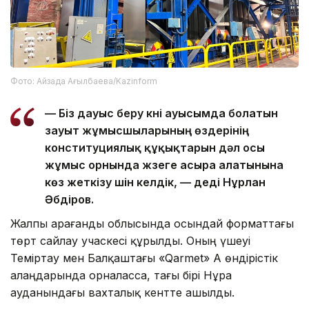
Фото: Айзада Ағылбаева/Kazinform
— Біз дауыс беру күні ауысымда болатын
зауыт жұмысшыларының өздерінің
конституциялық құқықтарын дәл осы
жұмыс орнында жүзеге асыра алатынына
көз жеткізу үшін келдік, — деді Нұрлан
Әбдіров.
Жалпы Қарағанды облысында осындай форматтағы
төрт сайлау учаскесі құрылды. Оның үшеуі
Теміртау мен Балқаштағы «Qarmet» АҚ өндірістік
алаңдарында орналасса, тағы бірі Нұра
ауданындағы вахталық кентте ашылды.