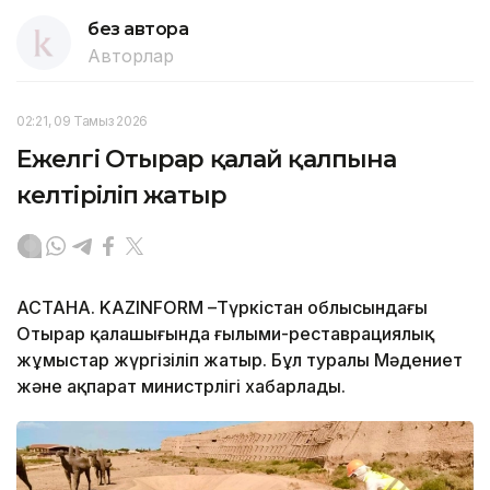
без автора
Авторлар
02:21, 09 Тамыз 2026
Ежелгі Отырар қалай қалпына
келтіріліп жатыр
АСТАНА. KAZINFORM –Түркістан облысындағы
Отырар қалашығында ғылыми-реставрациялық
жұмыстар жүргізіліп жатыр. Бұл туралы Мәдениет
және ақпарат министрлігі хабарлады.