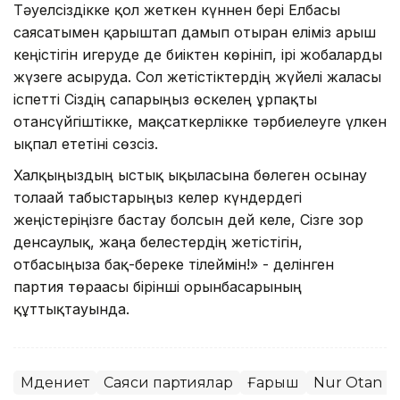
Тәуелсіздікке қол жеткен күннен бері Елбасы
саясатымен қарыштап дамып отырған еліміз ғарыш
кеңістігін игеруде де биіктен көрініп, ірі жобаларды
жүзеге асыруда. Сол жетістіктердің жүйелі жалғасы
іспетті Сіздің сапарыңыз өскелең ұрпақты
отансүйгіштікке, мақсаткерлікке тәрбиелеуге үлкен
ықпал ететіні сөзсіз.
Халқыңыздың ыстық ықыласына бөлеген осынау
толағай табыстарыңыз келер күндердегі
жеңістеріңізге бастау болсын дей келе, Сізге зор
денсаулық, жаңа белестердің жетістігін,
отбасыңызға бақ-береке тілеймін!» - делінген
партия төрағасы бірінші орынбасарының
құттықтауында.
Мәдениет
Саяси партиялар
Ғарыш
Nur Otan п