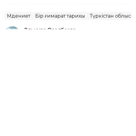
Мәдениет
Бір ғимарат тарихы
Түркістан облысы
Эльмира Оралбаева
Авторлар
01:27, 09 Тамыз 2026
Сақ моншалары шетелдік туристер
арасында танымал бола бастады
АСТАНА. KAZINFORM – Jibek Joly радиосындағы
«ЖенщинаL Geographic» жобасының кейіпкері
Самал Төлеңгітова көне сақ моншаларын жаңғырту
туралы айтып, ата-бабалар қолданған булау