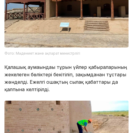
Фото: Мәдениет және ақпарат министрлігі
Қалашық аумағындағы тұрғын үйлер қабырғаларының
жекелеген бөліктері бекітіліп, зақымданған тұстары
жөнделді. Ежелгі ошақтың сылақ қабаттары да
қалпына келтірілді.