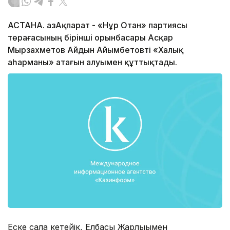
АСТАНА. ҚазАқпарат - «Нұр Отан» партиясы
төрағасының бірінші орынбасары Асқар
Мырзахметов Айдын Айымбетовті «Халық
Қаһарманы» атағын алуымен құттықтады.
Еске сала кетейік, Елбасы Жарлығымен