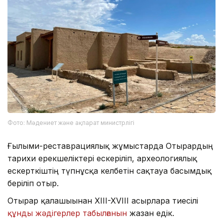
Фото: Мәдениет және ақпарат министрлігі
Ғылыми-реставрациялық жұмыстарда Отырардың
тарихи ерекшеліктері ескеріліп, археологиялық
ескерткіштің түпнұсқа келбетін сақтауға басымдық
беріліп отыр.
Отырар қалашығынан XIII-XVIII ғасырларға тиесілі
құнды жәдігерлер табылғанын
жазған едік.