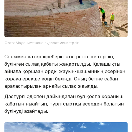
Фото: Мәдениет және ақпарат министрлігі
Сонымен қатар кіреберіс жол ретке келтіріліп,
бүлінген сылақ қабаты жаңартылды. Қалашықты
айнала қоршаған орды жауын-шашынның әсерінен
қорғауға ерекше көңіл бөлінді. Оның бетіне сабан
араластырылған арнайы сылақ жағылды.
Дәстүрлі әдіспен дайындалған бұл қоспа қорғаныш
қабатын нығайтып, түрлі сыртқы әсерден болатын
бүлінуді азайтады.