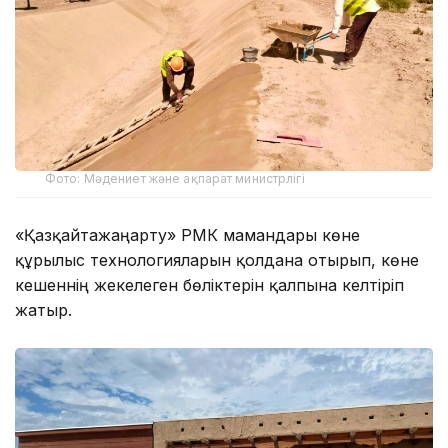
Фото: Мәдениет және ақпарат министрлігі
«Қазқайтажаңарту» РМК мамандары көне
құрылыс технологияларын қолдана отырып, көне
кешеннің жекелеген бөліктерін қалпына келтіріп
жатыр.