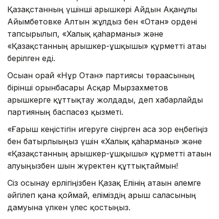
Қазақстанның үшінші ғарышкері Айдын Ақанұлы
Айымбетовке Алтын жұлдыз бен «Отан» ордені
тапсырылып, «Халық қаһарманы» және
«Қазақстанның ғарышкер-ұшқышы» құрметті атағы
берілген еді.
Осыған орай «Нұр Отан» партиясы төрағасының
бірінші орынбасары Асқар Мырзахметов
ғарышкерге құттықтау жолдады, деп хабарлайды
партияның баспасөз қызметі.
«Ғарыш кеңістігін игеруге сіңірген аса зор еңбегіңіз
бен батырлығыңыз үшін «Халық қаһарманы» және
«Қазақстанның ғарышкер-ұшқышы» құрметті атағын
алуыңызбен шын жүректен құттықтаймын!
Сіз осынау ерлігіңізбен Қазақ Елінің атағын әлемге
әйгілеп қана қоймай, еліміздің ғарыш саласының
дамуына үлкен үлес қостыңыз.