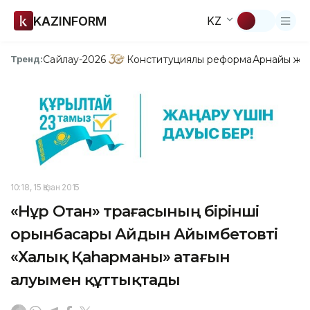
KAZINFORM
KZ
Сайлау-2026
Конституциялық реформа
Арнайы жо
Тренд:
10:18, 15 Қазан 2015
«Нұр Отан» төрағасының бірінші
орынбасары Айдын Айымбетовті
«Халық Қаһарманы» атағын
алуымен құттықтады