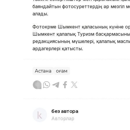
баяндайтын фотосуреттердің әр мезгіл 
алады.
Фотокөрме Шымкент қаласының күніне о
Шымкент қалалық Туризм басқармасының
редакциясының мүшелері, қалалық масли
ардагерлері қатысты.
Астана
Қоғам
без автора
Авторлар