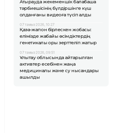
Атырауда жекеменшік балабақша
тәрбиешісінің бүлдіршінге күш
қолданғаны видеоға түсіп қалды
07 тамыз 2026, 10:27
Қазақ-жапон бірлескен жобасы:
елімізде жабайы өсімдіктердің
генетикалық қоры зерттеліп жатыр
07 тамыз 2026, 09:51
Ұлытау облысында қайтарылған
активтер есебінен жаңа
медициналық және су нысандары
ашылды