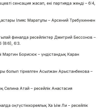
евті сенсация жасап, екі партияда жеңді – 6:4,
астары Ілияс Маратұлы – Арсений Требухиннен
ртылай финалда ресейліктер Дмитрий Бессонов –
8:6), 6:3.
лі Мартин Борисюк – үндістандық Каран
ры болып тіркелген Асылжан Арыстанбекова –
қ Селина Атай – ресейлік Анастасия
алда оңтүстіккореялық Ха Ым Ли – ресейлік