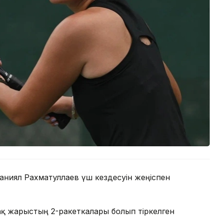
ниял Рахматуллаев үш кездесуін жеңіспен
қ жарыстың 2-ракеткалары болып тіркелген