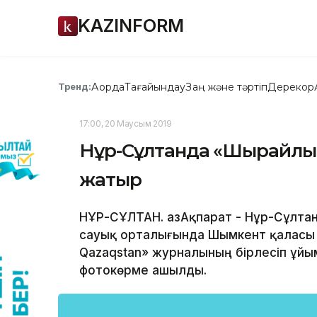
KAZINFORM
Ақорда
Тағайындау
Заң және тәртіп
Дерекқор
Тренд:
17:00, 20 Маусым 2019
Нұр-Сұлтанда «Шырайлы Ш
жатыр
НҰР-СҰЛТАН. ҚазАқпарат - Нұр-Сұлтан
сауық орталығында Шымкент қаласы әк
Qazaqstan» журналының бірлесіп ұ
фотокөрме ашылды.