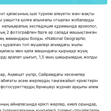
ент қаласының ішкі туризм әлеуетін жан-жақты
ғы уақытта қолға алынғалы отырған жобаларды
гі, халықаралық экспедиция құрамында археолог,
тық 2 фотографпен бірге әр салада машықтанған
нің мамандары болды. «National Geographic
н құралған топ мүшелері ағымдағы жылы
қаласы мен қала маңындағы қырыққа жуық
ерді аралап шығып, 1,5 мың шақырымдық жолды
ттар, Ақмешіт үңгірі, Сайрамдағы кесенелер
абиғаты әсем жерлердің таңғажайып көріністерін
л фотосуреттердің бірнешеуі журнал арқылы әлем
.
ның айналасында көрікті жерлер, киелі орындар,
 тұрғындарының күнделікті тұрмыс-тіршіліктерін