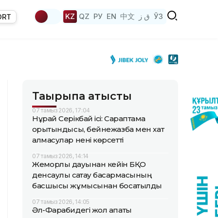
KZ
QZ
РУ
EN
中文
ق ز
ЎЗ
ORT
Тақырыпқа қатысты
07 тамыз 2026, 17:04
Нұрай Серікбай ісі: Сараптама
қорытындысы, бейнежазба мен хат
алмасулар нені көрсетті
07 тамыз 2026, 14:14
Жемқорлық дауынан кейін БҚО
денсаулық сақтау басқармасының
басшысы жұмысынан босатылды
07 тамыз 2026, 14:05
Әл-Фарабидегі жол апаты