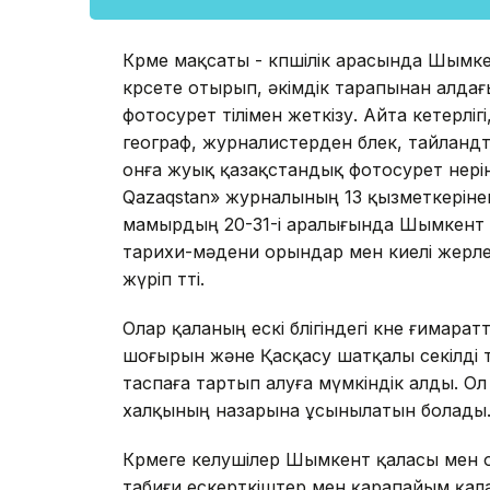
Көрме мақсаты - көпшілік арасында Шымк
көрсете отырып, әкімдік тарапынан алда
фотосурет тілімен жеткізу. Айта кетерлі
географ, журналистерден бөлек, тайланд
онға жуық қазақстандық фотосурет өнері
Qazaqstan» журналының 13 қызметкеріне
мамырдың 20-31-і аралығында Шымкент 
тарихи-мәдени орындар мен киелі жерл
жүріп өтті.
Олар қаланың ескі бөлігіндегі көне ғимара
шоғырын және Қасқасу шатқалы секілді т
таспаға тартып алуға мүмкіндік алды. О
халқының назарына ұсынылатын болады
Көрмеге келушілер Шымкент қаласы мен о
табиғи ескерткіштер мен қарапайым қала