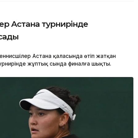
ер Астана турнирінде
сады
еннисшілер Астана қаласында өтіп жатқан
турнирінде жұптық сында финалға шықты.