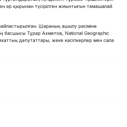
мен әр қырынан түсірілген жиынтығын тамашалай
райластырылған. Шараның ашылу рәсіміне
 басшысы Тұрар Ахметов, National Geographic
хаттың депутаттары, жеке кәсіпкерлер мен сала