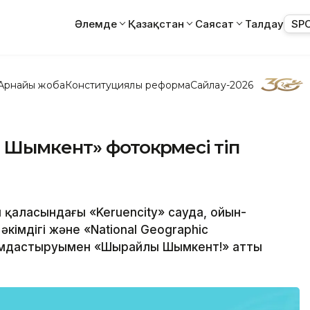
Әлемде
Қазақстан
Саясат
Талдау
SP
Арнайы жоба
Конституциялық реформа
Сайлау-2026
ымкент» фотокөрмесі өтіп
 қаласындағы «Keruenсity» сауда, ойын-
імдігі және «National Geographic
йымдастыруымен «Шырайлы Шымкент!» атты