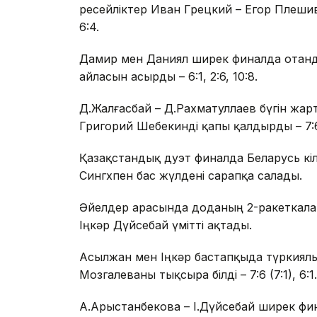
ресейліктер Иван Грецкий – Егор Плешивц
6:4.
Дамир мен Даниял ширек финалда отанд
айласын асырды – 6:1, 2:6, 10:8.
Д.Жалғасбай – Д.Рахматуллаев бүгін жа
Григорий Шебекинді қапы қалдырды – 7:6 (
Қазақстандық дуэт финалда Беларусь өкі
Сингхпен бас жүлдені сарапқа салады.
Әйелдер арасында доданың 2-ракеткала
Іңкәр Дүйсебай үмітті ақтады.
Асылжан мен Іңкәр бастапқыда түркиялы
Мозгалеваны тықсыра білді – 7:6 (7:1), 6:1.
А.Арыстанбекова – І.Дүйсебай ширек фин