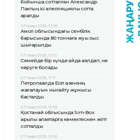
бойынша сотталған Александр
Пактың ісі апелляциялық сотта
қаралды
07 тамыз 2026, 13:00
Ақмол облысындағы сенбілік
барысында 80 тоннаға жуық қоқыс
шығарылды
07 тамыз 2026, 12:52
Семейде бір күнде қайда аялдап, не
көруге болады
07 тамыз 2026, 11:17
Петропавлда Есіл өзенінің
жағалауын нығайту жұмысы
басталды
07 тамыз 2026, 10:59
Қостанай облысында Sim-Box
арқылы алаяқтарға көмектескен жігіт
сотталды
07 тамыз 2026, 10:50