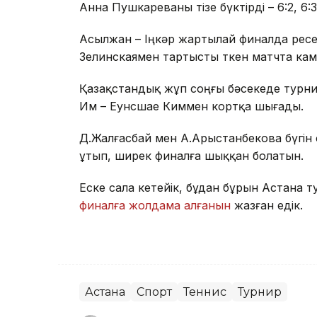
Анна Пушкареваны тізе бүктірді – 6:2, 6:3
Асылжан – Іңкәр жартылай финалда ресе
Зелинскаямен тартысты өткен матчта камбэ
Қазақстандық жұп соңғы бәсекеде турни
Им – Еунсшае Киммен кортқа шығады.
Д.Жалғасбай мен А.Арыстанбекова бүгін
ұтып, ширек финалға шыққан болатын.
Еске сала кетейік, бұдан бұрын Астана 
финалға жолдама алғанын
жазған едік.
Астана
Спорт
Теннис
Турнир