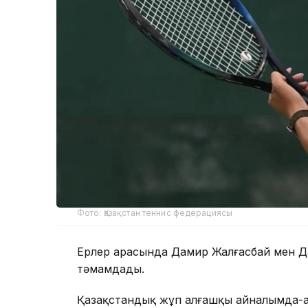
Фото: Қазақстан теннис федерациясы
Ерлер арасында Дамир Жалғасбай мен Да
тәмамдады.
Қазақстандық жұп алғашқы айналымда-а