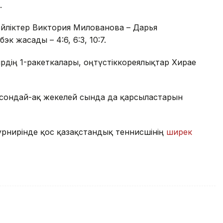
.
йліктер Виктория Милованова – Дарья
к жасады – 4:6, 6:3, 10:7.
рдің 1-ракеткалары, оңтүстіккореялықтар Хирае
 сондай-ақ жекелей сында да қарсыластарын
турнирінде қос қазақстандық теннисшінің
ширек