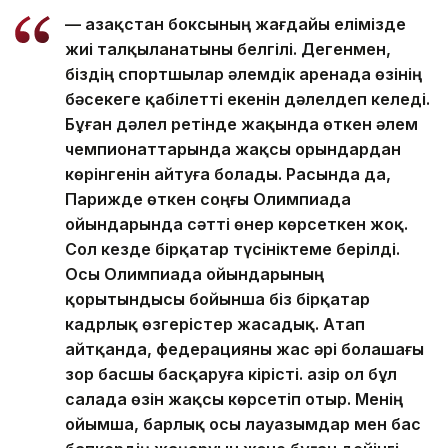
— Қазақстан боксының жағдайы елімізде
жиі талқыланатыны белгілі. Дегенмен,
біздің спортшылар әлемдік аренада өзінің
бәсекеге қабілетті екенін дәлелдеп келеді.
Бұған дәлел ретінде жақында өткен әлем
чемпионаттарында жақсы орындардан
көрінгенін айтуға болады. Расында да,
Парижде өткен соңғы Олимпиада
ойындарында сәтті өнер көрсеткен жоқ.
Сол кезде бірқатар түсініктеме берілді.
Осы Олимпиада ойындарының
қорытындысы бойынша біз бірқатар
кадрлық өзгерістер жасадық. Атап
айтқанда, федерацияны жас әрі болашағы
зор басшы басқаруға кірісті. Қазір ол бұл
салада өзін жақсы көрсетіп отыр. Менің
ойымша, барлық осы лауазымдар мен бас