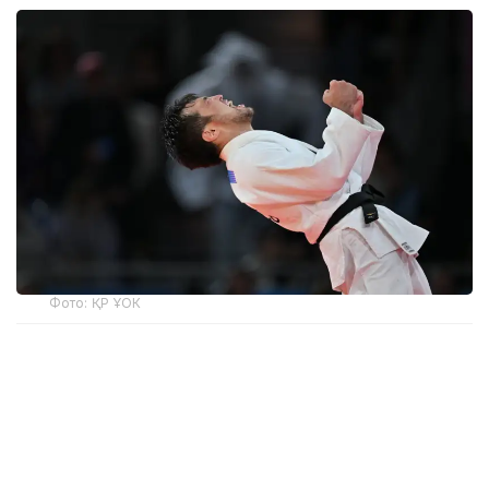
Фото: ҚР ҰОК
Еске сала кетейік, кеңейтілген тізімге Парижде
(Франция) өткен 2024 жылғы Олимпиада
ойындарының жеті жеңімпазы енген еді.
Тізім IJF сайты арқылы көрермендердің дауыс беруі
негізінде жасалды. Нәтижесінде жеті үміткердің