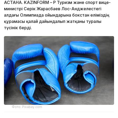
АСТАНА. KAZINFORM – ҚР Туризм және спорт вице-
министрі Серік Жарасбаев Лос-Анджелестегі
алдағы Олимпиада ойындарына бокстан еліміздің
құрамасы қалай дайындалып жатқаны туралы
түсінік берді.
Фото: Pixabay.com