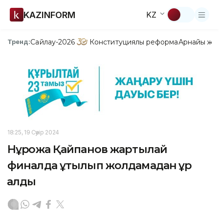
KAZINFORM
KZ
Сайлау-2026
Конституциялық реформа
Арнайы жо
Тренд:
18:25, 19 Сәуір 2024
Нұрқожа Қайпанов жартылай
финалда ұтылып жолдамадан құр
қалды