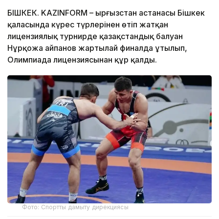
БІШКЕК. KAZINFORM – Қырғызстан астанасы Бішкек
қаласында күрес түрлерінен өтіп жатқан
лицензиялық турнирде қазақстандық балуан
Нұрқожа Қайпанов жартылай финалда ұтылып,
Олимпиада лицензиясынан құр қалды.
Фото: Спортты дамыту дирекциясы