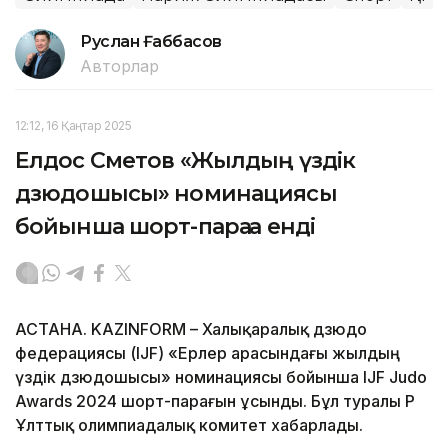
Руслан Ғаббасов
Авторлар
12:12, 16 Қаңтар 2025
Елдос Сметов «Жылдың үздік
дзюдошысы» номинациясы
бойынша шорт-параққа енді
АСТАНА. KAZINFORM – Халықаралық дзюдо
федерациясы (IJF) «Ерлер арасындағы жылдың
үздік дзюдошысы» номинациясы бойынша IJF Judo
Awards 2024 шорт-парағын ұсынды. Бұл туралы ҚР
Ұлттық олимпиадалық комитет хабарлады.