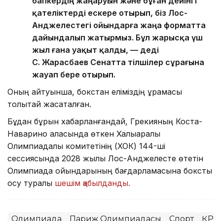
бапкердің жаңаруын және бұған дейінгі
қателіктерді ескере отырып, біз Лос-
Анджелестегі ойындарға жаңа форматта
дайындалып жатырмыз. Бұл жарысқа үш
жыл ғана уақыт қалды, — деді
С. Жарасбаев Сенатта тілшілер сұрағына
жауап бере отырып.
Оның айтуынша, бокстан еліміздің құрамасы
толықтай жасақталған.
Бұдан бұрын хабарланғандай, Грекияның Коста-
Наварино қаласында өткен Халықаралық
Олимпиадалық комитетінің (ХОК) 144-ші
сессиясында 2028 жылы Лос-Анджелесте өтетін
Олимпиада ойындарының бағдарламасына боксты
қосу туралы
шешім қабылданды.
Олимпиада
Париж Олимпиадасы
Спорт
ҚР Т