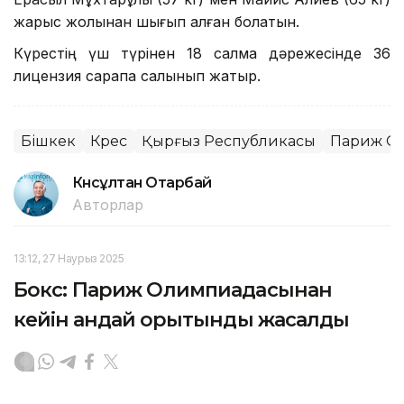
жарыс жолынан шығып қалған болатын.
Күрестің үш түрінен 18 салмақ дәрежесінде 36
лицензия сарапқа салынып жатыр.
Бішкек
Күрес
Қырғыз Республикасы
Париж О
Күнсұлтан Отарбай
Авторлар
13:12, 27 Наурыз 2025
Бокс: Париж Олимпиадасынан
кейін қандай қорытынды жасалды