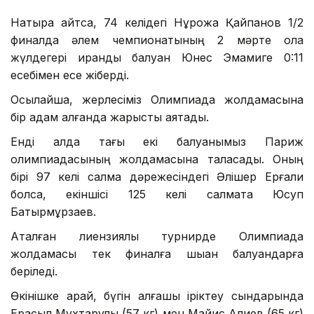
Нақтырақ айтсақ, 74 келідегі Нұрқожа Қайпанов 1/2
финалда әлем чемпионатының 2 мәрте қола
жүлдегері ирандық балуан Юнес Эмамиге 0:11
есебімен есе жіберді.
Осылайша, жерлесіміз Олимпиада жолдамасына
бір қадам қалғанда жарысты аяқтады.
Енді алда тағы екі балуанымыз Париж
олимпиадасының жолдамасына таласады. Оның
бірі 97 келі салмақ дәрежесіндегі Әлішер Ерғали
болса, екіншісі 125 келі салмақта Юсуп
Батырмұрзаев.
Аталған лиензиялық турнирде Олимпиада
жолдамасы тек финалға шыққан балуандарға
беріледі.
Өкінішке қарай, бүгін алғашқы іріктеу сындарында
Ерасыл Мұхтарұлы (57 кг) мен Майис Алиев (65 кг)