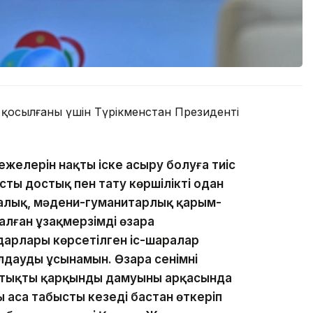
қосылғаны үшін Түрікменстан Президенті
режелерін нақты іске асыру болуға тиіс
ты достық пен тату көршілікті одан
калық, мәдени-гуманитарлық қарым-
лған ұзақмерзімді өзара
арлары көрсетілген іс-шаралар
дауды ұсынамын. Өзара сенімнің
стықтың қарқынды дамуының арқасында
 аса табысты кезеңді бастан өткеріп