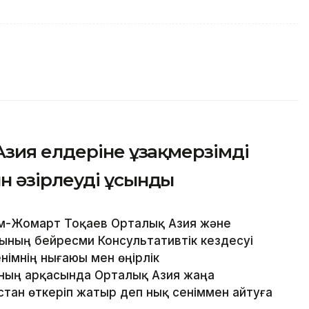
зия елдеріне ұзақмерзімді
 әзірлеуді ұсынды
ым-Жомарт Тоқаев Орталық Азия және
ның бейресми Консультативтік кездесуі
німнің нығаюы мен өңірлік
ың арқасында Орталық Азия жаңа
стан өткеріп жатыр деп нық сеніммен айтуға