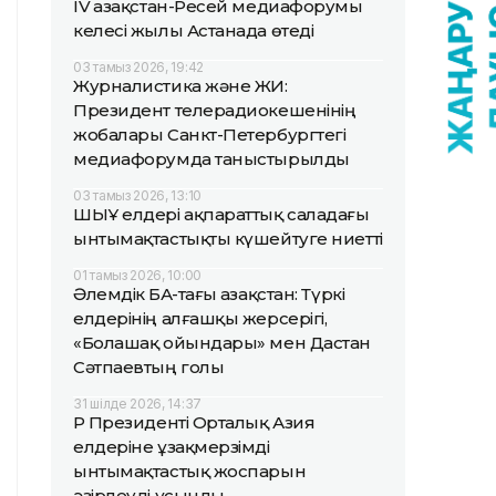
IV Қазақстан-Ресей медиафорумы
келесі жылы Астанада өтеді
03 тамыз 2026, 19:42
Журналистика және ЖИ:
Президент телерадиокешенінің
жобалары Санкт-Петербургтегі
медиафорумда таныстырылды
03 тамыз 2026, 13:10
ШЫҰ елдері ақпараттық саладағы
ынтымақтастықты күшейтуге ниетті
01 тамыз 2026, 10:00
Әлемдік БАҚ-тағы Қазақстан: Түркі
елдерінің алғашқы жерсерігі,
«Болашақ ойындары» мен Дастан
Сәтпаевтың голы
31 шілде 2026, 14:37
ҚР Президенті Орталық Азия
елдеріне ұзақмерзімді
ынтымақтастық жоспарын
әзірлеуді ұсынды