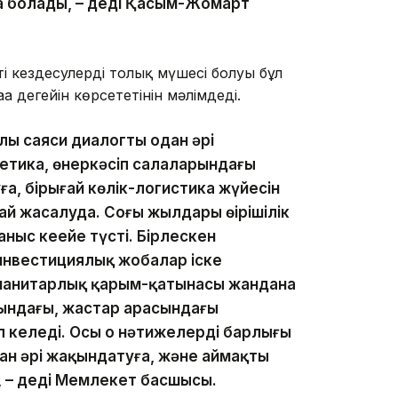
а болады, – деді Қасым-Жомарт
 кездесулердің толық мүшесі болуы бұл
 деңгейін көрсететінін мәлімдеді.
ылы саяси диалогты одан әрі
гетика, өнеркәсіп салаларындағы
, бірыңғай көлік-логистика жүйесін
 жасалуда. Соңғы жылдары өңірішілік
аныс кеңейе түсті. Бірлескен
инвестициялық жобалар іске
манитарлық қарым-қатынасы жандана
рындағы, жастар арасындағы
келеді. Осы оң нәтижелердің барлығы
 әрі жақындатуға, және аймақтың
, – деді Мемлекет басшысы.