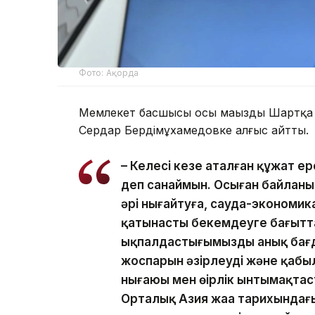
Фото: Ақорда
Мемлекет басшысы осы маңызды Шартқа 
Сердар Бердімұхамедовке алғыс айтты.
– Келесі кезең аталған құжат е
деп санаймын. Осыған байланыс
әрі нығайтуға, сауда-экономи
қатынасты бекемдеуге бағытта
ықпалдастығымыздың анық бағд
жоспарын әзірлеуді және қабыл
нығаюы мен өңірлік ынтымақта
Орталық Азия жаңа тарихындағы