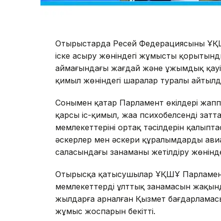
Отырыстарда Ресей Федерациясының ҰҚ
іске асыру жөніндегі жұмыстың қорытын
аймағындағы жағдай және ұжымдық қауіпс
қимыл жөніндегі шаралар туралы айтылд
Сонымен қатар Парламент өкілдері жап
қарсы іс-қимыл, жаңа психобелсенді зат
мемлекеттерінің ортақ тәсілдерін қалыпт
әскерлер мен әскери құралымдардың ав
саласындағы заңнаманы жетілдіру жөнін
Отырысқа қатысушылар ҰҚШҰ Парламент
мемлекеттердің ұлттық заңнамасын жақын
жылдарға арналған Қызмет бағдарламасы
жұмыс жоспарын бекітті.