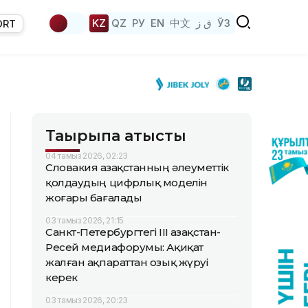
KZ
QZ
РУ
EN
中文
ق ز
ЎЗ
ORT
Тақырыпқа қатысты
04 тамыз 2026, 02:23
Словакия Қазақстанның әлеуметтік
қолдаудың цифрлық моделін
жоғары бағалады
03 тамыз 2026, 21:15
Санкт-Петербургтегі III Қазақстан-
Ресей медиафорумы: Ақиқат
жалған ақпараттан озық жүруі
керек
03 тамыз 2026, 20:23