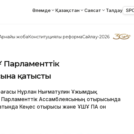
Әлемде
Қазақстан
Саясат
Талдау
SP
Арнайы жоба
Конституциялық реформа
Сайлау-2026
 Парламенттік
ына қатысты
өрағасы Нұрлан Нығматулин Ұжымдық
Ұ) Парламенттік Ассамблеясының отырысында
атында Кеңес отырысы және ҰҚШҰ ПА он