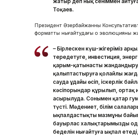
жатыр деп нық сеніммен айтуғ
Тоқаев.
Президент Әзербайжанның Консультативті
форматты нығайтудағы оң эволюцияның жаңа
– Бірлескен күш-жігеріміз арқ
тереңдетуге, инвестиция, энер
қарым-қатынасты жандандыруға
қалыптастыруға қолайлы жағдай
сауда ұдайы өсіп, іскерлік байл
кәсіпорындар құрылып, ортақ 
асырылуда. Сонымен қатар гу
түсті. Мәдениет, білім салала
ықпалдастықтың мазмұны байып 
бауырлас халықтарымызды одан
беделін нығайтуға ықпал етеді