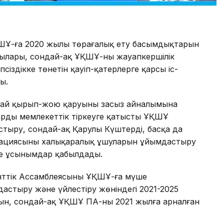
ШҰ-ға 2020 жылы төрағалық ету басымдықтарын
дылары, сондай-ақ ҰҚШҰ-ның жауапкершілік
іздікке төнетін қауіп-қатерлерге қарсы іс-
ы.
пай қырып-жою қаруының заңсыз айналымына
тарды мемлекеттік тіркеуге қатысты ҰҚШҰ
астыру, сондай-ақ Қарулы Күштердің, басқа да
иациясының халықаралық ұшуларын ұйымдастыру
де ұсынымдар қабылдады.
тік Ассамблеясының ҰҚШҰ-ға мүше
дастыру және үйлестіру жөніндегі 2021-2025
н, сондай-ақ ҰҚШҰ ПА-ның 2021 жылға арналған