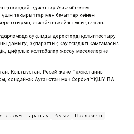
ап өткендей, құжаттар Ассамблеяның
 үшін тақырыптар мен бағыттар кеңінен
скере отырып, егжей-тегжейлі пысықталған.
бағдарламада ауқымды деректерді қалыптастыру
аны дамыту, ақпараттық қауіпсіздікті қамтамасыз
ік, цифрлық қолтаңбалар жасау мәселелеріне
тан, Қырғызстан, Ресей және Тәжікстанның
ры, сондай-ақ Ауғанстан мен Сербия ҰҚШҰ ПА
ою қаруын таратпау
Ресми
Парламент