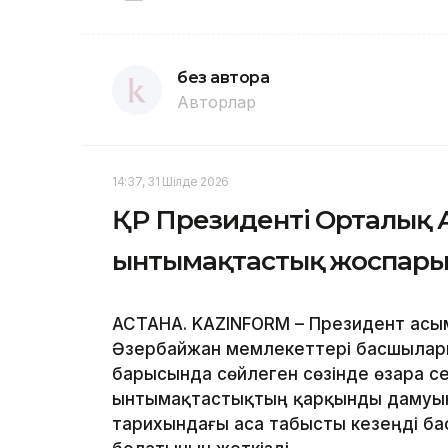
без автора
Авторлар
14:37, 31 Шілде 2026
ҚР Президенті Орталық А
ынтымақтастық жоспарын
АСТАНА. KAZINFORM – Президент Қас
Әзербайжан мемлекеттері басшылары
барысында сөйлеген сөзінде өзара се
ынтымақтастықтың қарқынды дамуын
тарихындағы аса табысты кезеңді ба