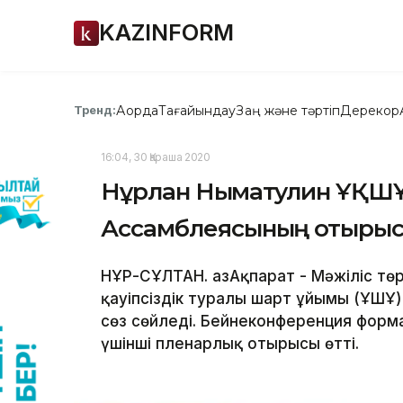
KAZINFORM
Ақорда
Тағайындау
Заң және тәртіп
Дерекқор
Тренд:
16:04, 30 Қараша 2020
Нұрлан Нығматулин ҰҚШҰ
Ассамблеясының отырыс
НҰР-СҰЛТАН. ҚазАқпарат - Мәжіліс т
қауіпсіздік туралы шарт ұйымы (ҰҚШ
сөз сөйледі. Бейнеконференция форм
үшінші пленарлық отырысы өтті.