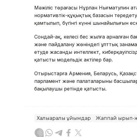
Мәжіліс төрағасы Нұрлан Нығматулин ат
нормативтік-құқықтық базасын тереңдету
қамтылып, бүгінгі күннің шынайылығын е
Сондай-ақ, келесі бес жылға арналған 
және пайдалану жөніндегі ұлттық заңнам
етуде жасанды интеллект, киберқауіпсізд
қатысты модельдік актілер бар.
Отырыстарға Армения, Беларусь, Қазақс
парламент және палаталарының басшыла
бақылаушы ретінде қатысты.
Халықаралық ұйымдар
Жаппай қырып-ж