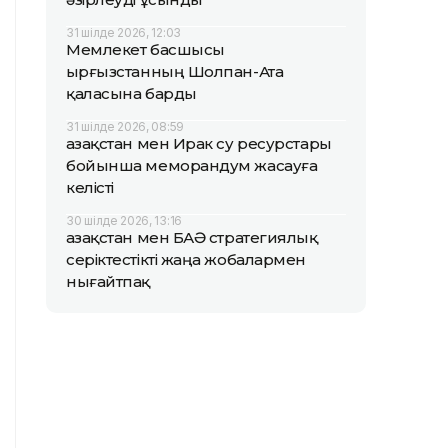
31 шілде 2026, 12:03
Мемлекет басшысы
Қырғызстанның Шолпан-Ата
қаласына барды
31 шілде 2026, 08:59
Қазақстан мен Ирак су ресурстары
бойынша меморандум жасауға
келісті
30 шілде 2026, 13:16
Қазақстан мен БАӘ стратегиялық
серіктестікті жаңа жобалармен
нығайтпақ