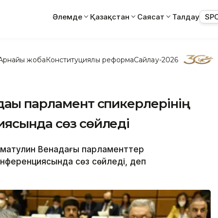
Әлемде
Қазақстан
Саясат
Талдау
SP
Арнайы жоба
Конституциялық реформа
Сайлау-2026
ағы парламент спикерлерінің
иясында сөз сөйледі
ғматулин Венадағы парламенттер
конференциясында сөз сөйледі, деп