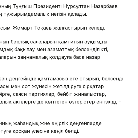
анның Тұңғыш Президенті Нұрсұлтан Назарбаев
ың тұжырымдамалық негізін қалады.
асым-Жомарт Тоқаев жалғастырып келеді.
мның барлық салаларын қамтитын ауқымды
мдық бақылау мен азаматтық белсенділікті,
ларын заңнамалық қолдауға баса назар
заң деңгейінде қамтамасыз ете отырып, белсенді
асы мен сот жүйесін жетілдіруге бірқатар
рге, саяси партиялар, бейбіт жиналыстар,
алық актілерге де көптеген өзгерістер енгізілді, -
нның жаһандық және өңірлік деңгейлерде
етуге қосқан үлесіне көңіл бөлді.