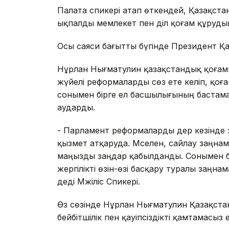
Палата спикері атап өткендей, Қазақст
ықпалды мемлекет пен әділ қоғам құруд
Осы саяси бағытты бүгінде Президент Қ
Нұрлан Нығматулин қазақстандық қоға
жүйелі реформаларды сөз ете келіп, қоға
сонымен бірге ел басшылығының бастама
аударды.
- Парламент реформаларды дер кезінде 
қызмет атқаруда. Мәселен, сайлау заңнам
маңызды заңдар қабылданды. Сонымен бі
жергілікті өзін-өзі басқару туралы заңнам
деді Мәжіліс Спикері.
Өз сөзінде Нұрлан Нығматулин Қазақста
бейбітшілік пен қауіпсіздікті қамтамасыз 