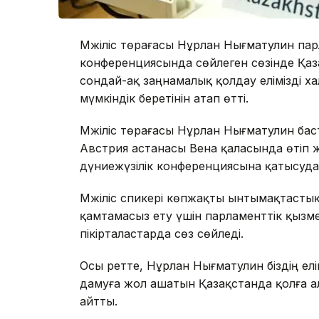
Мәжіліс төрағасы Нұрлан Нығматулин пар
конференциясында сөйлеген сөзінде Қ
сондай-ақ заңнамалық қолдау елімізді х
мүмкіндік беретінін атап өтті.
Мәжіліс төрағасы Нұрлан Нығматулин бас
Австрия астанасы Вена қаласында өтіп ж
дүниежүзілік конференциясына қатысуда
Мәжіліс спикері көпжақты ынтымақтастық
қамтамасыз ету үшін парламенттік қызм
пікірталастарда сөз сөйледі.
Осы ретте, Нұрлан Нығматулин біздің ел
дамуға жол ашатын Қазақстанда қолға 
айтты.