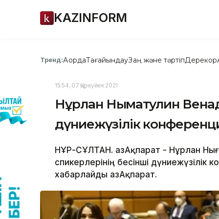
KAZINFORM
Ақорда
Тағайындау
Заң және тәртіп
Дерекқор
Тренд:
15:54, 07 Қыркүйек 2021
Нұрлан Нығматулин Венад
дүниежүзілік конференц
НҰР-СҰЛТАН. ҚазАқпарат - Нұрлан Ны
спикерлерінің бесінші дүниежүзілік 
хабарлайды ҚазАқпарат.