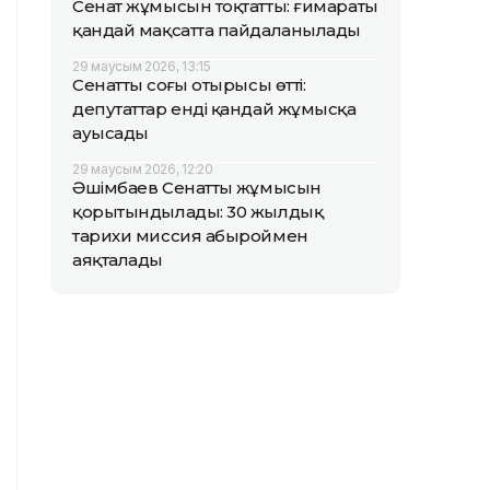
Сенат жұмысын тоқтатты: ғимараты
қандай мақсатта пайдаланылады
29 маусым 2026, 13:15
Сенаттың соңғы отырысы өтті:
депутаттар енді қандай жұмысқа
ауысады
29 маусым 2026, 12:20
Әшімбаев Сенаттың жұмысын
қорытындылады: 30 жылдық
тарихи миссия абыроймен
аяқталады