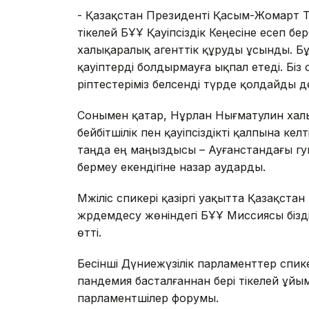
- Қазақстан Президенті Қасым-Жомарт 
тікелей БҰҰ Қауіпсіздік Кеңесіне есеп бер
халықаралық агенттік құруды ұсынды. 
қауіптерді болдырмауға ықпал етеді. Бі
әріптестеріміз белсенді түрде қолдайды де
Сонымен қатар, Нұрлан Нығматулин халық
бейбітшілік пен қауіпсіздікті қалпына келт
таңда ең маңыздысы – Ауғанстандағы гу
бермеу екендігіне назар аударды.
Мәжіліс спикері қазіргі уақытта Қазақст
жәрдемдесу жөніндегі БҰҰ Миссиясы бізд
өтті.
Бесінші Дүниежүзілік парламенттер спи
пандемия басталғаннан бері тікелей ұ
парламентшілер форумы.