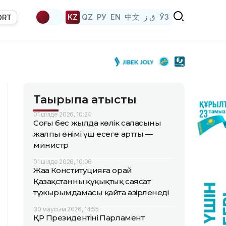
KZ
QZ
РУ
EN
中文
ق ز
ЎЗ
ORT
Тақырыпқа қатысты
01 шілде 2026, 10:24
Соңғы бес жылда көлік саласының
жалпы өнімі үш есеге артты —
министр
01 шілде 2026, 10:06
Жаңа Конституцияға орай
Қазақстанның құқықтық саясат
тұжырымдамасы қайта әзірленеді
30 маусым 2026, 14:55
ҚР Президентінің Парламент