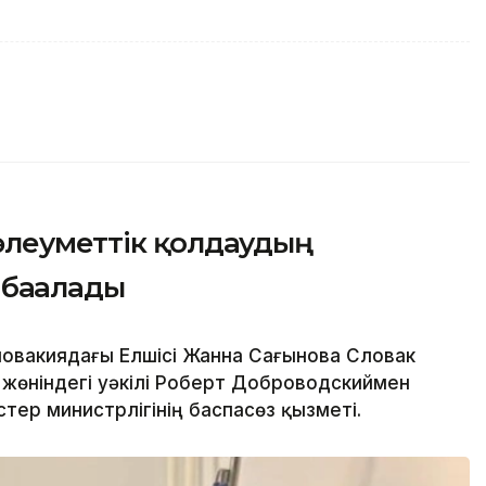
әлеуметтік қолдаудың
бағалады
ловакиядағы Елшісі Жанна Сағынова Словак
жөніндегі уәкілі Роберт Доброводскиймен
стер министрлігінің баспасөз қызметі.