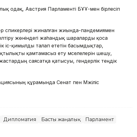
ық одақ, Австрия Парламенті БҰҰ-мен бірлесіп
тер спикерлері жиналған жиында-пандемиямен
келтіру жөніндегі жаһандық шараларды қоса
ік іс-қимылды талап ететін басымдықтар,
ақтылықты қамтамасыз ету мәселелерін шешу,
 жастардың саясатқа қатысуы, гендерлік теңдік
ациясының құрамында Сенат пен Мәжіліс
Дипломатия
Басты жаңалық
Парламент