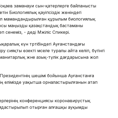
Тоқаев заманауи сын-қатерлерге байланысты
етін Биологиялық қауіпсіздік жөніндегі
Бұл мамандандырылған құрылым биологиялық
з осы маңызды қазақстандық бастаманы
п сенеміз, - деді Мәжіліс Спикері.
аралық күн тәртібіндегі Ауғанстандағы
іру сияқты өзекті мәселе туралы айта келіп, бүгінгі
манитарлық және азық-түлік дағдарысына жол
ан Президентінің шешімі бойынша Ауғанстанға
ің елімізде уақытша орналастырылғанын атап
керлерінің конференциясы коронавирустық
йымдастырылып отырған алғашқы ауқымды