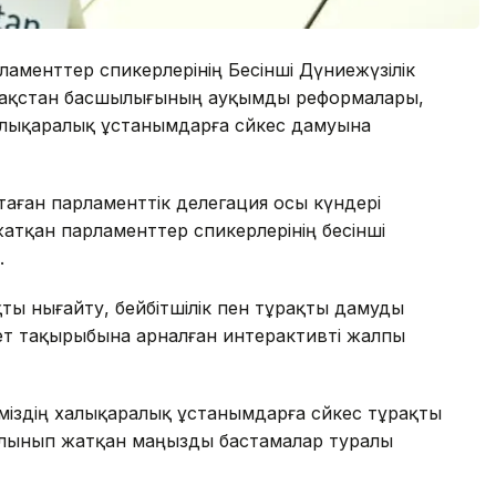
ламенттер спикерлерінің Бесінші Дүниежүзілік
азақстан басшылығының ауқымды реформалары,
алықаралық ұстанымдарға сәйкес дамуына
таған парламенттік делегация осы күндері
атқан парламенттер спикерлерінің бесінші
.
ты нығайту, бейбітшілік пен тұрақты дамуды
ет тақырыбына арналған интерактивті жалпы
іміздің халықаралық ұстанымдарға сәйкес тұрақты
алынып жатқан маңызды бастамалар туралы