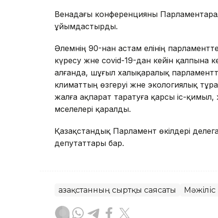
Венадағы конференцияны Парламентарал
ұйымдастырды.
Әлемнің 90-нан астам елінің парламент
күресу және covid-19-дан кейін қалпына 
алғанда, шұғыл халықаралық парламентт
климаттың өзгеруі және экологиялық тұр
жалға ақпарат таратуға қарсы іс-қимыл,
мәселелері қаралды.
Қазақстандық Парламент өкілдері делег
депутаттары бар.
Қазақстанның сыртқы саясаты
Мәжіліс