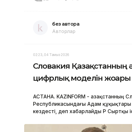
без автора
Авторлар
02:23, 04 Тамыз 2026
Словакия Қазақстанның 
цифрлық моделін жоғары 
АСТАНА. KAZINFORM - Қазақстанның С
Республикасындағы Адам құқықтары 
кездесті, деп хабарлайды ҚР Сыртқы і