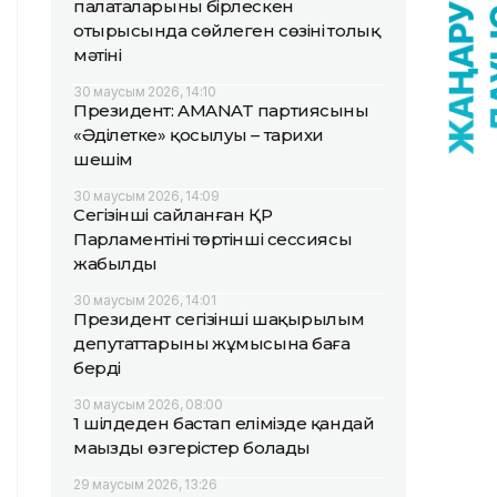
палаталарының бірлескен
отырысында сөйлеген сөзінің толық
мәтіні
30 маусым 2026, 14:10
Президент: AMANAT партиясының
«Әділетке» қосылуы – тарихи
шешім
30 маусым 2026, 14:09
Сегізінші сайланған ҚР
Парламентінің төртінші сессиясы
жабылды
30 маусым 2026, 14:01
Президент сегізінші шақырылым
депутаттарының жұмысына баға
берді
30 маусым 2026, 08:00
1 шілдеден бастап елімізде қандай
маңызды өзгерістер болады
29 маусым 2026, 13:26