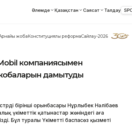
Әлемде
Қазақстан
Саясат
Талдау
SP
Арнайы жоба
Конституциялық реформа
Сайлау-2026
nMobil компаниясымен
 жобаларын дамытуды
рдің бірінші орынбасары Нұрлыбек Нәлібаев
лық үкіметтік қатынастар жөніндегі аға
ді. Бұл туралы Үкіметтің баспасөз қызметі