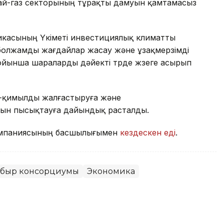
най-газ секторының тұрақты дамуын қамтамасыз
икасының Үкіметі инвестициялық климатты
 болжамды жағдайлар жасау және ұзақмерзімді
ойынша шараларды дәйекті түрде жүзеге асырып
-қимылды жалғастыруға және
рын пысықтауға дайындық расталды.
компаниясының басшылығымен
кездескен еді
.
ұбыр консорциумы
Экономика