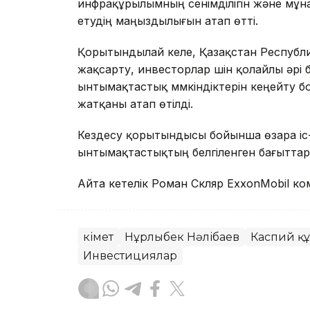
инфрақұрылымның сенімділігін және мұ
етудің маңыздылығын атап өтті.
Қорытындылай келе, Қазақстан Республ
жақсарту, инвесторлар үшін қолайлы әрі
ынтымақтастық мүмкіндіктерін кеңейту б
жатқаны атап өтілді.
Кездесу қорытындысы бойынша өзара іс
ынтымақтастықтың белгіленген бағытта
Айта кетелік Роман Скляр ExxonMobil 
Үкімет
Нұрлыбек Нәлібаев
Каспий қ
Инвестициялар