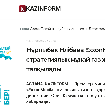
KAZINFORM
Ақорда
Тағайындау
Заң және тәртіп
Дерекқор
Тренд:
18:05, 23 Мамыр 2026
Нұрлыбек Нәлібаев Exxo
стратегиялық мұнай газ
талқылады
АСТАНА. KAZINFORM — Премьер-минист
«ExxonMobil» компаниясының халықара
директоры Юрия Киммен кездесу өткіз
хабарлады.