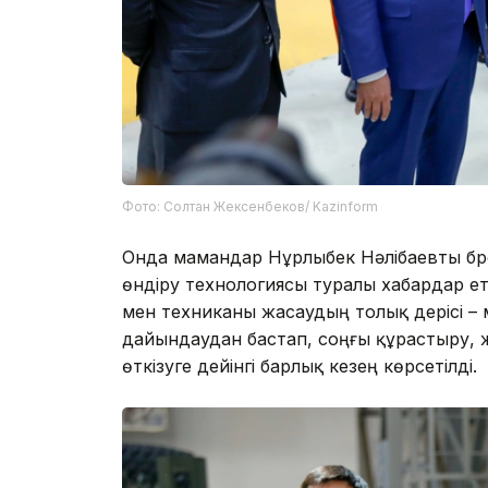
Фото: Солтан Жексенбеков/ Kazinform
Онда мамандар Нұрлыбек Нәлібаевты бр
өндіру технологиясы туралы хабардар ет
мен техниканы жасаудың толық үдерісі 
дайындаудан бастап, соңғы құрастыру, жү
өткізуге дейінгі барлық кезең көрсетілді.