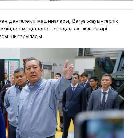
ған дөңгелекті машиналары, Barys жауынгерлік
міндегі модельдері, сондай-ақ, жүзетін әрі
масы шығарылады.