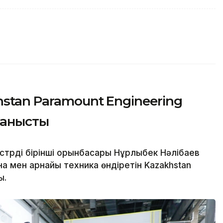
hstan Paramount Engineering
танысты
рдің бірінші орынбасары Нұрлыбек Нәлібаев
а мен арнайы техника өндіретін Kazakhstan
ы.