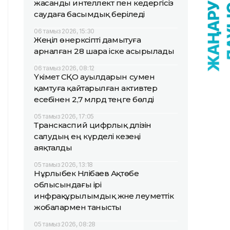
жасанды интеллект пен кедергісіз
саудаға басымдық беріледі
06 тамыз 2026, 15:30
Жеңіл өнеркәсіпті дамытуға
арналған 28 шара іске асырылады
06 тамыз 2026, 08:12
Үкімет СҚО ауылдарын сумен
қамтуға қайтарылған активтер
есебінен 2,7 млрд теңге бөлді
05 тамыз 2026, 17:05
Транскаспий цифрлық дәлізін
салудың ең күрделі кезеңі
аяқталды
05 тамыз 2026, 13:18
Нұрлыбек Нәлібаев Ақтөбе
облысындағы ірі
инфрақұрылымдық және әлеуметтік
жобалармен танысты
05 тамыз 2026, 08:28