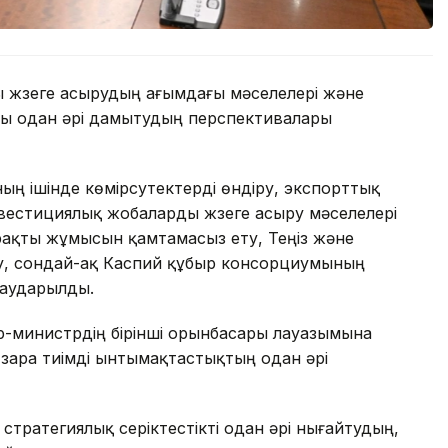
 жүзеге асырудың ағымдағы мәселелері және
ы одан әрі дамытудың перспективалары
ның ішінде көмірсутектерді өндіру, экспорттық
естициялық жобаларды жүзеге асыру мәселелері
рақты жұмысын қамтамасыз ету, Теңіз және
у, сондай-ақ Каспий құбыр консорциумының
 аударылды.
-министрдің бірінші орынбасары лауазымына
өзара тиімді ынтымақтастықтың одан әрі
стратегиялық серіктестікті одан әрі нығайтудың,