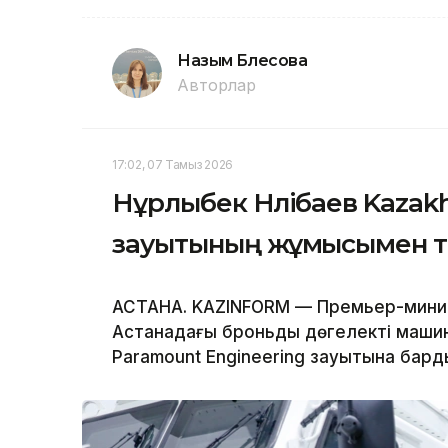
Назым Бөлесова
Авторлар
17:02, 07 Тамыз 2026
Нұрлыбек Нәлібаев Kazak
зауытының жұмысымен 
АСТАНА. KAZINFORM — Премьер-минист
Астанадағы броньды дөңгелекті машин
Paramount Engineering зауытына бард