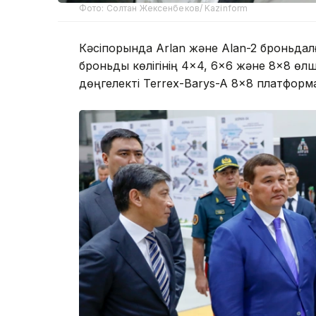
Фото: Солтан Жексенбеков/ Kazinform
Кәсіпорында Arlan және Alan-2 броньдал
броньды көлігінің 4×4, 6×6 және 8×8 өлше
дөңгелекті Terrex-Barys-A 8×8 платфор