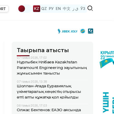
KZ
QZ
РУ
EN
中文
ق ز
ЎЗ
ORT
Тақырыпқа қатысты
07 тамыз 2026, 17:02
Нұрлыбек Нәлібаев Kazakhstan
Paramount Engineering зауытының
жұмысымен танысты
07 тамыз 2026, 13:38
Шолпан-Атада Еуразиялық
үкіметаралық кеңестің отырысы
өтті: алты құжатқа қол қойылды
06 тамыз 2026, 17:03
Олжас Бектенов: ЕАЭО аясында