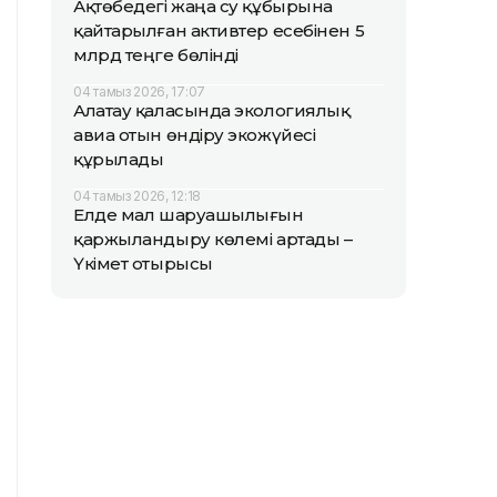
Ақтөбедегі жаңа су құбырына
қайтарылған активтер есебінен 5
млрд теңге бөлінді
04 тамыз 2026, 17:07
Алатау қаласында экологиялық
авиа отын өндіру экожүйесі
құрылады
04 тамыз 2026, 12:18
Елде мал шаруашылығын
қаржыландыру көлемі артады –
Үкімет отырысы