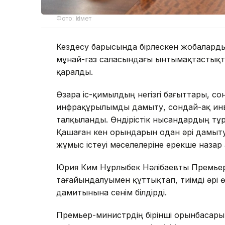
Фото: Үкімет
Кездесу барысында бірлескен жобаларды
мұнай-газ саласындағы ынтымақтастықт
қаралды.
Өзара іс-қимылдың негізгі бағыттары, со
инфрақұрылымды дамыту, сондай-ақ инв
талқыланды. Өндірістік нысандардың тұ
Қашаған кен орындарын одан әрі дамыт
жұмыс істеуі мәселелеріне ерекше назар
Юрия Ким Нұрлыбек Нәлібаевты Премьер
тағайындалуымен құттықтап, тиімді әрі 
дамитынына сенім білдірді.
Премьер-министрдің бірінші орынбасары 