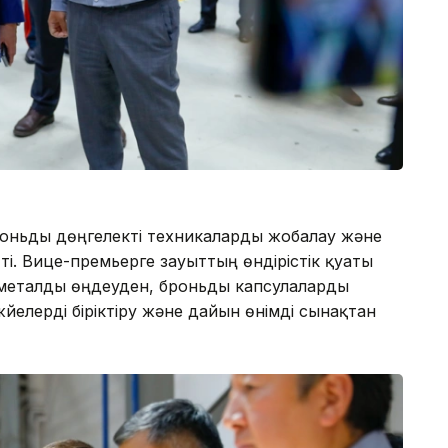
оньды дөңгелекті техникаларды жобалау және
ті. Вице-премьерге зауыттың өндірістік қуаты
– металды өңдеуден, броньды капсулаларды
йелерді біріктіру және дайын өнімді сынақтан