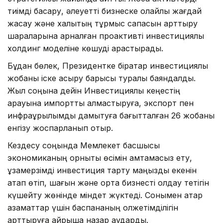
тиімді басқару, әлеуетті бизнеске қолайлы жағдай
жасау және халықтың тұрмыс сапасын арттыру
шараларына арналған проактивті инвестициялық
холдинг моделіне көшуді қарастырады.
Бұдан бөлек, Президентке бірқатар инвестициялық
жобаны іске асыру барысы туралы баяндалды.
Жыл соңына дейін Инвестициялық кеңестің
қарауына импортты алмастыруға, экспорт пен
инфрақұрылымды дамытуға бағытталған 26 жобаны
енгізу жоспарланып отыр.
Кездесу соңында Мемлекет басшысы
экономиканың орнықты өсімін қамтамасыз ету,
ұзақмерзімді инвестиция тарту маңызды екенін
атап өтіп, шағын және орта бизнесті қолдау тетігін
күшейту жөнінде міндет жүктеді. Сонымен қатар
азаматтар үшін баспананың қолжетімділігін
арттыруға айрықша назар аударды.