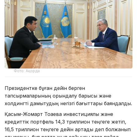
Фото: Ақорда
Президентке бұған дейін берген
тапсырмаларының орындалу барысы және
холдингті дамытудың негізгі бағыттары баяндалды.
Қасым-Жомарт Тоқаевқа инвестициялық және
кредиттік портфель 14,3 триллион теңгеге жетіп,
16,5 триллион теңгеге дейін артады деп болжанып