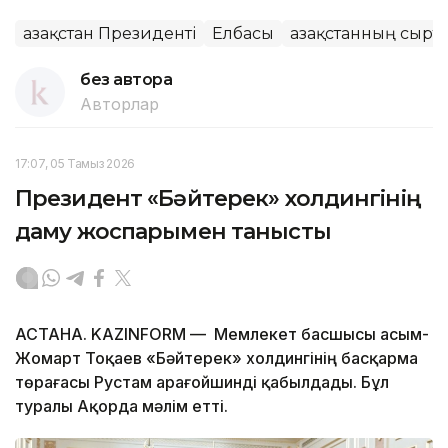
Қазақстан Президенті
Елбасы
Қазақстанның сырт
без автора
Авторлар
17:07, 05 Тамыз 2026
Президент «Бәйтерек» холдингінің
даму жоспарымен танысты
АСТАНА. KAZINFORM — Мемлекет басшысы Қасым-
Жомарт Тоқаев «Бәйтерек» холдингінің басқарма
төрағасы Рустам Қарағойшинді қабылдады. Бұл
туралы Ақорда мәлім етті.