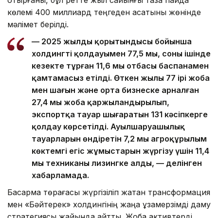
отырғаны, бұл ретте жыл сайынғы таза пайда
көлемі 400 миллиард теңгеден асатыны жөнінде
мәлімет берілді.
— 2025 жылдың қорытындысы бойынша
холдингтің қолдауымен 77,5 мың, соның ішінде
кезекте тұрған 11,6 мың отбасы баспанамен
қамтамасыз етілді. Өткен жылы 77 ірі жоба
мен шағын және орта бизнеске арналған
27,4 мың жоба қаржыландырылып,
экспортқа тауар шығаратын 131 кәсіпкерге
қолдау көрсетілді. Ауылшаруашылық
тауарларын өндіретін 7,2 мың агроқұрылым
көктемгі егіс жұмыстарын жүргізу үшін 11,4
мың техниканы лизингке алды, — делінген
хабарламада.
Басқарма төрағасы жүргізіліп жатқан трансформация
мен «Бәйтерек» холдингінің жаңа ұзақмерзімді даму
стратегиясы жайында айтты. Жоба активтерді