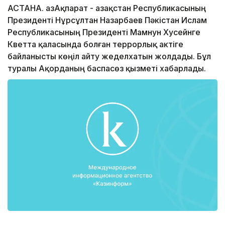
АСТАНА. ҚазАқпарат - Қазақстан Республикасының
Президенті Нұрсұлтан Назарбаев Пәкістан Ислам
Республикасының Президенті Мамнун Хусейнге
Кветта қаласында болған террорлық актіге
байланысты көңіл айту жеделхатын жолдады. Бұл
туралы Ақорданың баспасөз қызметі хабарлады.