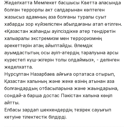
Жеделхатта Мемлекет басшысы Кветта қаласында
болған террорлық акт салдарынан көптеген
жазықсыз адамның қаза болғаны туралы суыт
хабарды зор күйзеліспен қабылдағаны атап өтілген.
«Қазақстан жаһандық қауіпсіздікке қатер төндіретін
халықаралық экстремизм мен терроризмнің
әрекеттерін қатаң айыптайды. Әлемдік
қауымдастықтың осы қауіп-қатердің таралуына қарсы
күрестегі күш-жігерін толық қолдаймыз», - делінген
жеделхатта.
Нұрсұлтан Назарбаев қайғыға ортақтаса отырып,
Қазақстан халқының және жеке өзінің атынан қаза
болғандардың отбасыларына және жақындарына,
сондай-ақ барша достас Пәкістан халқына көңіл
айтты.
Елбасы зардап шеккендердің тезірек сауығып
кетуіне тілектестік білдірді.