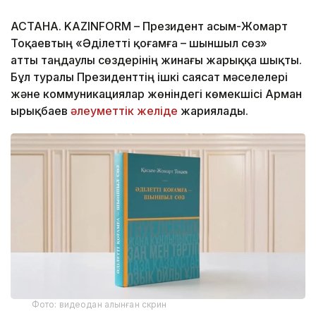
АСТАНА. KAZINFORM – Президент Қасым-Жомарт
Тоқаевтың «Әділетті қоғамға – шыншыл сөз»
атты таңдаулы сөздерінің жинағы жарыққа шықты.
Бұл туралы Президенттің ішкі саясат мәселелері
және коммуникациялар жөніндегі көмекшісі Арман
Қырықбаев
әлеуметтік желіде
жариялады.
Фото: видеодан алынған скрин