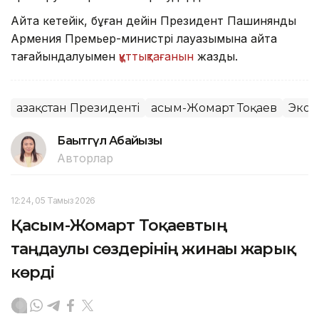
Айта кетейік, бұған дейін Президент Пашинянды
Армения Премьер-министрі лауазымына қайта
тағайындалуымен
құттықтағанын
жаздық.
Қазақстан Президенті
Қасым-Жомарт Тоқаев
Экон
Бақытгүл Абайқызы
Авторлар
12:24, 05 Тамыз 2026
Қасым-Жомарт Тоқаевтың
таңдаулы сөздерінің жинағы жарық
көрді