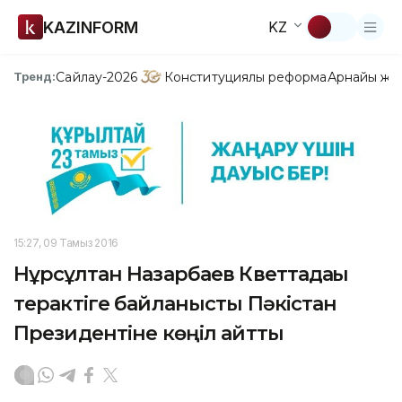
KAZINFORM
KZ
Сайлау-2026
Конституциялық реформа
Арнайы жо
Тренд:
15:27, 09 Тамыз 2016
Нұрсұлтан Назарбаев Кветтадағы
терактіге байланысты Пәкістан
Президентіне көңіл айтты