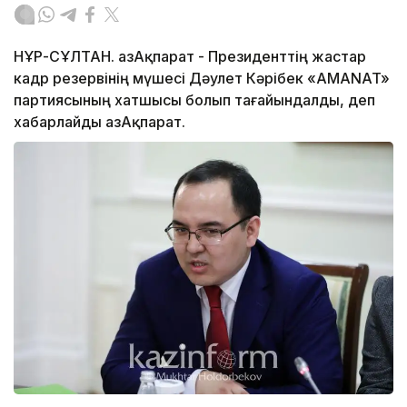
НҰР-СҰЛТАН. ҚазАқпарат - Президенттің жастар
кадр резервінің мүшесі Дәулет Кәрібек «AMANAT»
партиясының хатшысы болып тағайындалды, деп
хабарлайды ҚазАқпарат.