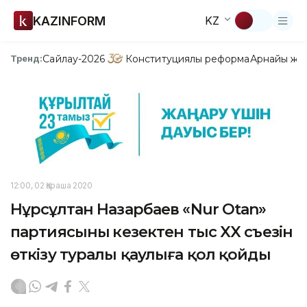
KAZINFORM
KZ
Сайлау-2026
Конституциялық реформа
Арнайы жо
Тренд:
12:00, 02 Қараша 2020
Нұрсұлтан Назарбаев «Nur Otan»
партиясының кезектен тыс XX съезін
өткізу туралы қаулыға қол қойды