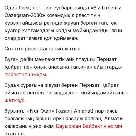
Одан бөлек, сот тергеуі барысында «Biz birgemiz
Qazaqstan-2030» қоғамдық бірлестігінің
құрылтайшысы ретінде жауап берген тағы екі
куәгер хаттамадағы қолды мойындамады, яғни
олар хаттамаға қол қоймаған.
Сот отырысы жалғасып жатыр.
Бұған дейін мемлекеттік айыптаушы Перизат
Қайрат пен оның анасына тағылған айыптарды
тізбектеп шықты.
Судья сұрағына жауап берген Перизат Қайрат
айыптар негізсіз тағылды деп, мойындамайтынын
жеткізді.
бұрынғы «Nur Otan» (қазіргі Amanat) партиясы
төрағасының бірінші орынбасары болған, Алматы
қаласының экс-әкімі
Бауыржан Байбектің есімін
атап өтті.