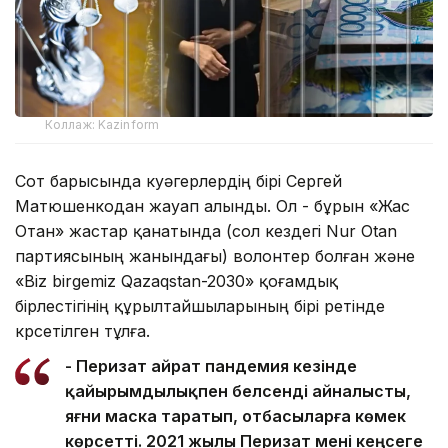
Коллаж: Kazinform
Сот барысында куәгерлердің бірі Сергей
Матюшенкодан жауап алынды. Ол - бұрын «Жас
Отан» жастар қанатында (сол кездегі Nur Otan
партиясының жанындағы) волонтер болған және
«Biz birgemiz Qazaqstan-2030» қоғамдық
бірлестігінің құрылтайшыларының бірі ретінде
көрсетілген тұлға.
- Перизат Қайрат пандемия кезінде
қайырымдылықпен белсенді айналысты,
яғни маска таратып, отбасыларға көмек
көрсетті. 2021 жылы Перизат мені кеңсеге