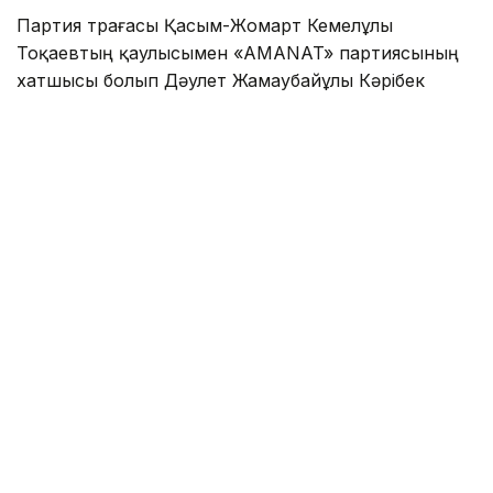
Партия төрағасы Қасым-Жомарт Кемелұлы
Тоқаевтың қаулысымен «AMANAT» партиясының
хатшысы болып Дәулет Жамаубайұлы Кәрібек
тағайындалды.
Дәулет Кәрібек 1990 жылы 12 қыркүйекте дүниеге
келген.
Л. Н. Гумилев атындағы Еуразия ұлттық
университетін «Саясаттану» мамандығы бойынша
бітірген, РhD докторы.
2009 жылдан бастап «Jas Otan» ЖҚ-да түрлі
лауазымдарды атқарды.
2019 жылы «Jas Otan» жастар қанатын басқарып,
ҚР Президенттігіне кандидат Қ.К.Тоқаевтың
республикалық штабының Team Qazaqstan жастар
қанатына жетекшілік етті.
Нұр-Сұлтан қаласы әкімдігінің жастар саясаты