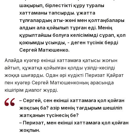
шақырып, бірлестікті құру туралы
хаттаманы тапсырды. Құжатта
тұлғалардың аты-жөні мен қолтаңбалары
алдын ала қойылып тұрған еді. Менің
құрылтайшы болуға келісімімді сұрап, қол
қоюымды ұсынды, - деген түсінік берді
Сергей Матюшенко.
Алайда куәгер екінші хаттамаға қатысы жоғын
айтып, құжатқа қойылған қолды үзілді-кесілді
жоққа шығарды. Одан әрі күдікті Перизат Қайрат
пен куәгер Сергей Матюшенконың арасында
кішігірім диалог жүрді.
– Сергей, сен екінші хаттамаға қол қойған
жоқсың ба? Қазір менің тағдырым шешіліп
жатқанын түсінесің бе?
– Перизат, мен екінші хаттамаға қол қойған
жоқпын.