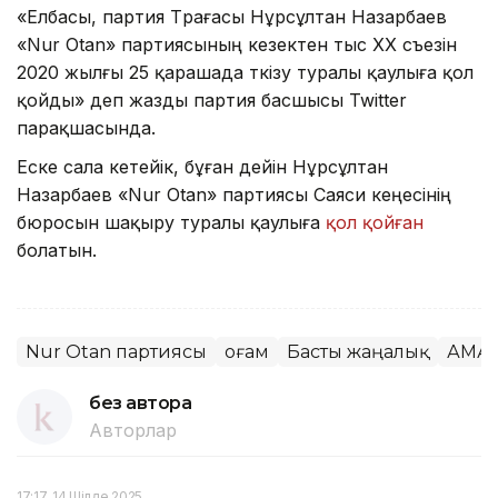
«Елбасы, партия Төрағасы Нұрсұлтан Назарбаев
«Nur Otan» партиясының кезектен тыс XX съезін
2020 жылғы 25 қарашада өткізу туралы қаулыға қол
қойды» деп жазды партия басшысы Twitter
парақшасында.
Еске сала кетейік, бұған дейін Нұрсұлтан
Назарбаев «Nur Otan» партиясы Саяси кеңесінің
бюросын шақыру туралы қаулыға
қол қойған
болатын.
Nur Otan партиясы
Қоғам
Басты жаңалық
АМАN
без автора
Авторлар
17:17, 14 Шілде 2025