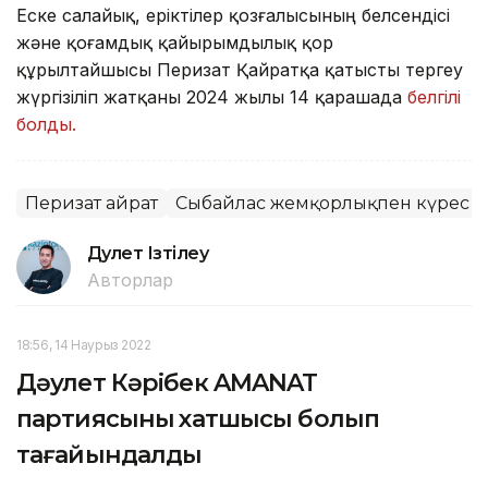
Еске салайық, еріктілер қозғалысының белсендісі
және қоғамдық қайырымдылық қор
құрылтайшысы Перизат Қайратқа қатысты тергеу
жүргізіліп жатқаны 2024 жылы 14 қарашада
белгілі
болды.
Перизат Қайрат
Сыбайлас жемқорлықпен күрес
Дәулет Ізтілеу
Авторлар
18:56, 14 Наурыз 2022
Дәулет Кәрібек AMANAT
партиясының хатшысы болып
тағайындалды