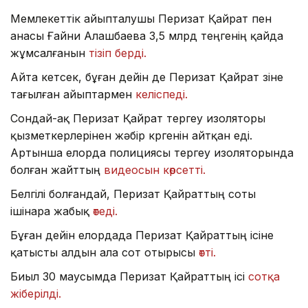
Мемлекеттік айыпталушы Перизат Қайрат пен
анасы Ғайни Алашбаева 3,5 млрд теңгенің қайда
жұмсалғанын
тізіп берді.
Айта кетсек, бұған дейін де Перизат Қайрат өзіне
тағылған айыптармен
келіспеді.
Сондай-ақ Перизат Қайрат тергеу изоляторы
қызметкерлерінен жәбір көргенін айтқан еді.
Артынша елорда полициясы тергеу изоляторында
болған жайттың
видеосын көрсетті.
Белгілі болғандай, Перизат Қайраттың соты
ішінара жабық
өтеді.
Бұған дейін елордада Перизат Қайраттың ісіне
қатысты алдын ала сот отырысы
өтті.
Биыл 30 маусымда Перизат Қайраттың ісі
сотқа
жіберілді.