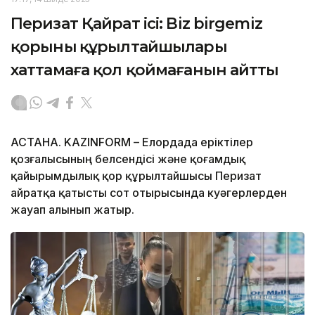
Перизат Қайрат ісі: Biz birgemiz
қорының құрылтайшылары
хаттамаға қол қоймағанын айтты
АСТАНА. KAZINFORM – Елордада еріктілер
қозғалысының белсендісі және қоғамдық
қайырымдылық қор құрылтайшысы Перизат
Қайратқа қатысты сот отырысында куәгерлерден
жауап алынып жатыр.