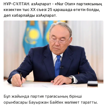
НҰР-СҰЛТАН. ҚазАқпарат - «Nur Otan» партиясының
кезектен тыс XX съезі 25 қарашада өтетін болды,
деп хабарлайды ҚазАқпарат.
Бұл жайында партия төрағасының бірінші
орынбасары Бауыржан Байбек мәлімет таратты.