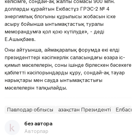
келісімге, сондай-ақ жалпы сомасы 900 млн.
долларды құрайтын Екібастұз ГРЭС-2 № 4
энергиялық блогының құрылысы жобасын іске
асыру бойынша ынтымақтастық туралы
меморандумға қол қою күтілуде», - деді
Е.Ашықбаев.
Оның айтуынша, аймақаралық форумда екі елдің
президенттері кәсіпкерлік саласындағы өзара іс-
қимыл мәселелерін, соның ішінде бірлескен бәсекеге
қабілетті кәсіпорындарды құру, сондай-ақ тауар
нарықтары мен сауда ынтымақтастығы
мәселелерін талқылайды.
Павлодар облысы
Қазақстан Президенті
Елбасы
без автора
Авторлар