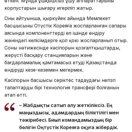
өткен. Мұнда ұшқышсыз ұшу аппараттарының
корпустарын шығару игеріліп жатыр.
Оның айтуынша, қыркүйек айында Мемлекет
басшысының Оңтүстік Кореяға жоспарланған сапары
аясында компоненттерді ел ішінде өндіру
жөніндегі келісімдерге қол қою жоспарланып отыр.
Соның нәтижесінде кәсіпорын қозғалтқыштарды,
жерүсті басқару станцияларын және
бағдарламалық қамтамасыз етуді Қазақстанда
өндіруді кезең-кезеңімен меңгермек.
Кәсіпорын басшысы серіктес таңдаудағы негізгі
талаптардың бірі технология трансфері болғанын
атап өтті.
– Жабдықты сатып алу жеткіліксіз. Ең
маңыздысы, адамдардың біліктілігі мен
тәжірибесі. Биыл командамыздың бір
бөлігін Оңтүстік Кореяға оқуға жібердік.