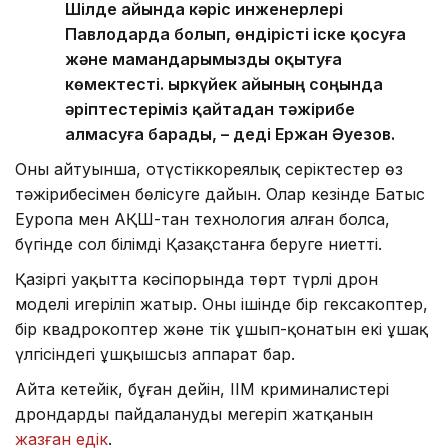
Шілде айында кәріс инженерлері
Павлодарда болып, өндірісті іске қосуға
және мамандарымызды оқытуға
көмектесті. Қыркүйек айының соңында
әріптестеріміз қайтадан тәжірибе
алмасуға барады, – деді Ержан Әуезов.
Оның айтуынша, оңтүстіккореялық серіктестер өз
тәжірибесімен бөлісуге дайын. Олар кезінде Батыс
Еуропа мен АҚШ-тан технология алған болса,
бүгінде сол білімді Қазақстанға беруге ниетті.
Қазіргі уақытта кәсіпорында төрт түрлі дрон
моделі игеріліп жатыр. Оның ішінде бір гексакоптер,
бір квадрокоптер және тік ұшып-қонатын екі ұшақ
үлгісіндегі ұшқышсыз аппарат бар.
Айта кетейік, бұған дейін, ІІМ криминалистері
дрондарды пайдалануды меңгеріп жатқанын
жазған едік
.