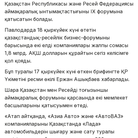
Қазақстан Республикасы және Ресей Федерациясы
аймақаралық ынтымақтастығының ІХ форумына
қатысатын болады.
Павлодарда 18 қыркүйек күні өтетін
қазақстандық-ресейлік бизнес-форумының
барысында екі елдің компаниялары жалпы сомасы
1,8 млрд. АҚШ долларын құрайтын сегіз келісімге
қол қояды.
Бұл туралы 17 қыркүйек күні өткен брифингте ҚР
Үкіметінің ресми өкілі Ержан Ашықбаев хабарлады.
Шара Қазақстан мен Ресейдің тоғызыншы
аймақаралық форумының қарсаңында екі мемлекет
басшыларының қатысуымен өтеді.
«Атап айтқанда, «Азиа Авто» және «АвтоВАЗ»
компанияларының Қазақстанда «Лада»
автомобильдерін шығару және сату туралы