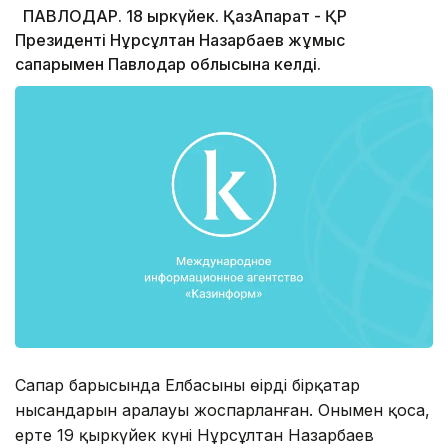
ПАВЛОДАР. 18 қыркүйек. ҚазАқпарат - ҚР
Президенті Нұрсұлтан Назарбаев жұмыс
сапарымен Павлодар облысына келді.
Сапар барысында Елбасының өңірдің бірқатар
нысандарын аралауы жоспарланған. Онымен қоса,
ертең 19 қыркүйек күні Нұрсұлтан Назарбаев