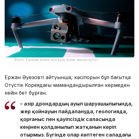
Фото: Ғылым және жоғары білім министрлігі
Ержан Әуезовтің айтуынша, кәсіпорын бұл бағытқа
Оңтүстік Кореядағы мамандандырылған көрмеден
кейін бет бұрған.
– Қазір дрондардың ауыл шаруашылығында,
жер қойнауын пайдалануда, геологияда,
қорғаныс пен қауіпсіздік саласында
кеңінен қолданылып жатқанын көріп
отырмыз. Бүгінде олар көптеген саладағы