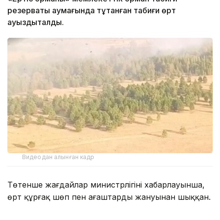
резерваты аумағында тұтанған табиғи өрт
ауыздықталды.
Видеодан алынған кадр
Төтенше жағдайлар министрлігінің хабарлауынша,
өрт құрғақ шөп пен ағаштардың жануынан шыққан.
Өртті ауыздықтауға «Ертіс орманы» мемлекеттік