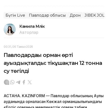
Бүгін Live
Павлодар облысы
Дрон
JIBEK JOLY
Камила Мүлік
Авторлар
00:31, 06 Тамыз 2026
Павлодардағы орман өрті
ауыздықталды: тікұшақтан 12 тонна
су төгілді
АСТАНА. KAZINFORM — Павлодар облысының Аққулы
ауданында орналасқан Көкжал орманшылығындағы
«Ертіс орманы» мемлекеттік орман табиғи