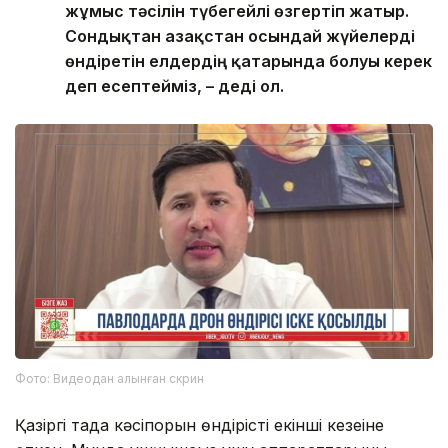
жұмыс тәсілін түбегейлі өзгертіп жатыр.
Сондықтан Қазақстан осындай жүйелерді
өндіретін елдердің қатарында болуы керек
деп есептейміз, – деді ол.
Фото: Видеодан алынған скрин
Қазіргі таңда кәсіпорын өндірістің екінші кезеңіне