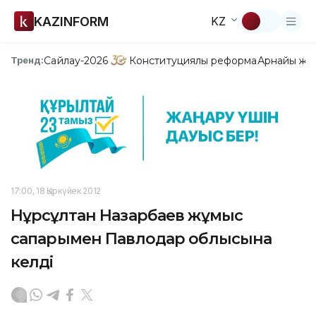
KAZINFORM
KZ
Сайлау-2026
Конституциялық реформа
Арнайы жо
Тренд:
17:00, 18 Қыркүйек 2012
Нұрсұлтан Назарбаев жұмыс
сапарымен Павлодар облысына
келді