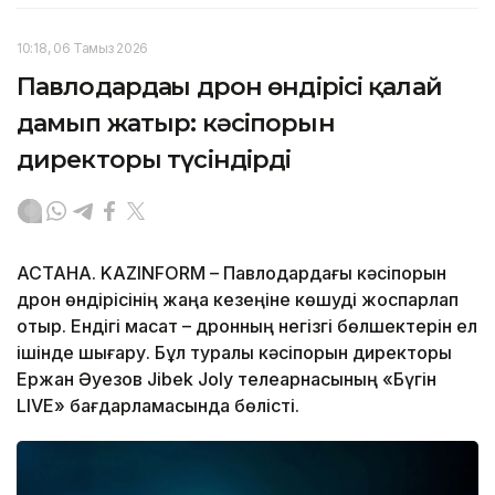
10:18, 06 Тамыз 2026
Павлодардағы дрон өндірісі қалай
дамып жатыр: кәсіпорын
директоры түсіндірді
АСТАНА. KAZINFORM – Павлодардағы кәсіпорын
дрон өндірісінің жаңа кезеңіне көшуді жоспарлап
отыр. Ендігі мақсат – дронның негізгі бөлшектерін ел
ішінде шығару. Бұл туралы кәсіпорын директоры
Ержан Әуезов Jibek Joly телеарнасының «Бүгін
LIVE» бағдарламасында бөлісті.