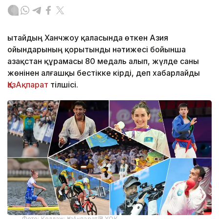
Қытайдың Ханчжоу қаласында өткен Азия
ойындарының қорытынды нәтижесі бойынша
Қазақстан құрамасы 80 медаль алып, жүлде саны
жөнінен алғашқы бестікке кірді, деп хабарлайды
ҚазАқпарат
тілшісі.
Фото: Коллаж: ҚазАқпарат/ҚР ҰОК