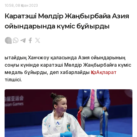
10:58, 08 Қазан 2023
Каратэші Мөлдір Жаңбырбайға Азия
ойындарында күміс бұйырды
Қытайдың Ханчжоу қаласында Азия ойындарының
соңғы күнінде каратэші Мөлдір Жаңбырбайға күміс
медаль бұйырды, деп хабарлайды
ҚазАқпарат
тілшісі.