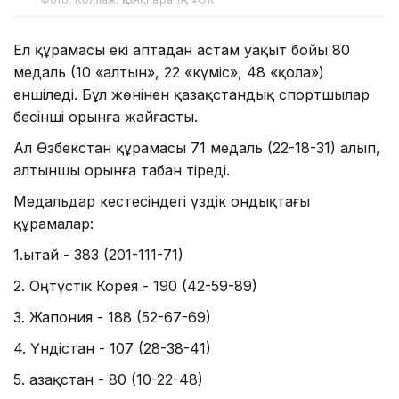
Ел құрамасы екі аптадан астам уақыт бойы 80
медаль (10 «алтын», 22 «күміс», 48 «қола»)
еншіледі. Бұл жөнінен қазақстандық спортшылар
бесінші орынға жайғасты.
Ал Өзбекстан құрамасы 71 медаль (22-18-31) алып,
алтыншы орынға табан тіреді.
Медальдар кестесіндегі үздік ондықтағы
құрамалар:
1.Қытай - 383 (201-111-71)
2. Оңтүстік Корея - 190 (42-59-89)
3. Жапония - 188 (52-67-69)
4. Үндістан - 107 (28-38-41)
5. Қазақстан - 80 (10-22-48)