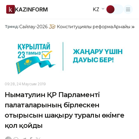
KAZINFORM
KZ
Сайлау-2026
Конституциялық реформа
Арнайы жо
Тренд:
09:28, 24 Маусым 2019
Нығматулин ҚР Парламенті
палаталарының бірлескен
отырысын шақыру туралы өкімге
қол қойды