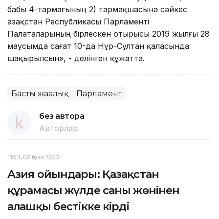
бабы 4-тармағының 2) тармақшасына сәйкес
Қазақстан Республикасы Парламенті
Палаталарының бірлескен отырысы 2019 жылғы 28
маусымда сағат 10-да Нұр-Сұлтан қаласында
шақырылсын», - делінген құжатта.
Басты жаңалық
Парламент
без автора
Авторлар
11:53, 08 Қазан 2023
Азия ойындары: Қазақстан
құрамасы жүлде саны жөнінен
алғашқы бестікке кірді