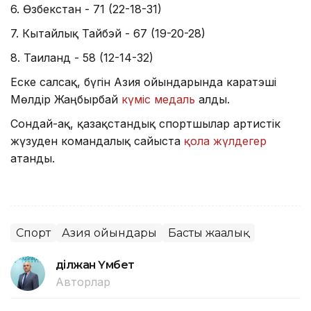
6. Өзбекстан - 71 (22-18-31)
7. Кытайлық Тайбэй - 67 (19-20-28)
8. Таиланд - 58 (12-14-32)
Еске салсақ, бүгін Азия ойындарында каратэші
Мөлдір Жаңбырбай
күміс медаль
алды.
Сондай-ақ, қазақстандық спортшылар артистік
жүзуден командалық сайыста
қола жүлдегер
атанды.
Спорт
Азия ойындары
Басты жаңалық
Әділжан Үмбет
Авторлар