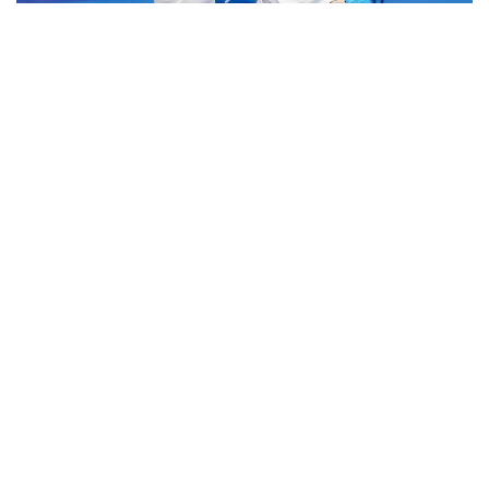
Фото: Туризм және спорт министрлігінің баспасөз қызметі
Қазақстандық спортшы финалда 2018 жылғы Азия
ойындарының жеңімпазы, тайбэйлік Шиау Шуанг
Гумен алтын жүлдені сарапқа салды.
Қарсыластар 5:5 есебімен тең түскенімен, алтын
соңғы нәтижелі әдісті жасаған тайбэйліктің
еншісінде кетті.
Осылайша, Қазақстан ұлттық құрамасы 10 алтын, 22
күміс, 49 қола жүлдемен медальдар кестесінде 11-
орынға тұрақтады.
Еске сала кетейік, бұдан бұрын каратэші Мөлдір