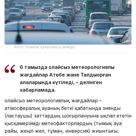
Фото: Алматы қаласының әкімдігі
6 тамызда қолайсыз метеорологиялық
жағдайлар Ақтөбе және Талдықорған
қалаларында күтіледі, – делінген
хабарламада.
Қолайсыз метеорологиялық жағдайлар –
атмосфералық ауаның беткі қабатында зиянды
(ластаушы) заттардың шоғырлануына ықпал ететін
қысқамерзімді метеофакторлардың (тымық ауа
райы, жеңіл жел, тұман, инверсия) жиынтығы.