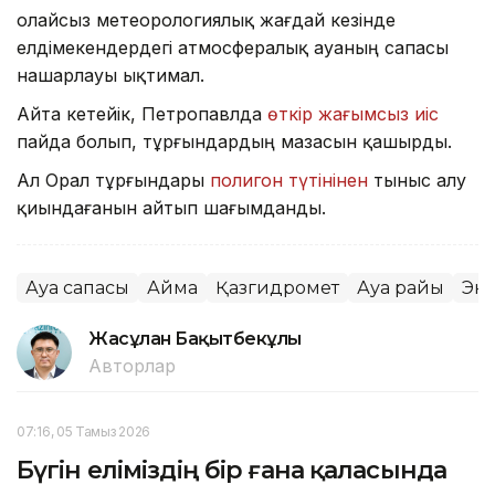
Қолайсыз метеорологиялық жағдай кезінде
елдімекендердегі атмосфералық ауаның сапасы
нашарлауы ықтимал.
Айта кетейік, Петропавлда
өткір жағымсыз иіс
пайда болып, тұрғындардың мазасын қашырды.
Ал Орал тұрғындары
полигон түтінінен
тыныс алу
қиындағанын айтып шағымданды.
Ауа сапасы
Аймақ
Қазгидромет
Ауа райы
Эк
Жасұлан Бақытбекұлы
Авторлар
07:16, 05 Тамыз 2026
Бүгін еліміздің бір ғана қаласында