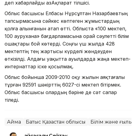
деп хабарлайды ҚазАқпарат тілшісі.
Облыс басшысы Елбасы Нұрсұлтан Назарбаевтың
тапсырмасына сәйкес көптеген жұмыстардың
қолға алынғанын атап өтті. Облыста «100 мектеп,
100 аурухана» бағдарламасына орай сәулетті білім
ошақтары бой көтерді. Соңғы үш жылда 428
мектептің тең жартысы күрделі жөндеуден
өткізілді. Алдағы уақытта ауылдарда жаңа мектеп-
интернаттар іске қосылмақ.
Облыс бойынша 2009-2010 оқу жылын аяқтағалы
тұрған 92591 шәкірттің 6027-сі мектеп бітірмек.
Облыс басшысы олардың бәріне де сәт сапар
тіледі.
Аймақ
Батыс Қазақстан облысы
Білім және ғылы
Ғайсағали Сейтақ