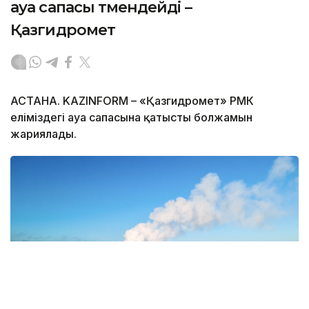
ауа сапасы төмендейді –
Қазгидромет
АСТАНА. KAZINFORM – «Қазгидромет» РМК
еліміздегі ауа сапасына қатысты болжамын
жариялады.