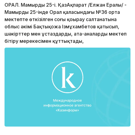
ОРАЛ. Мамырдың 25-і. ҚазАқпарат /Елжан Ералы/ -
Мамырдың 25-інде Орал қаласындағы №36 орта
мектепте өткізілген соңғы қоңырау салтанатына
облыс әкімі Бақтықожа Ізмұхамбетов қатысып,
шәкірттер мен ұстаздарды, ата-аналарды мектеп
бітіру мерекесімен құттықтады,