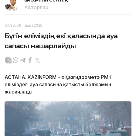
Авторлар
07:30, 06 Тамыз 2026
Бүгін еліміздің екі қаласында ауа
сапасы нашарлайды
АСТАНА. KAZINFORM – «Қазгидромет» РМК
еліміздегі ауа сапасына қатысты болжамын
жариялады.