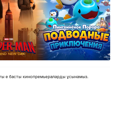
дағы ең басты кинопремьераларды ұсынамыз.