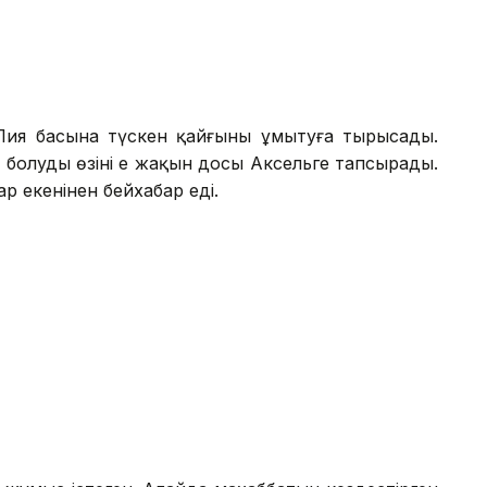
Лия басына түскен қайғыны ұмытуға тырысады.
болуды өзінің ең жақын досы Аксельге тапсырады.
ар екенінен бейхабар еді.