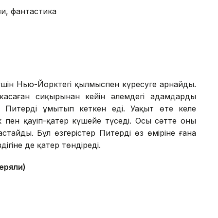
и, фантастика
үшін Нью-Йорктегі қылмыспен күресуге арнайды.
асаған сиқырынан кейін әлемдегі адамдардың
 Питерді ұмытып кеткен еді. Уақыт өте келе
 пен қауіп-қатер күшейе түседі. Осы сәтте оның
стайды. Бұл өзгерістер Питердің өз өміріне ғана
ігіне де қатер төндіреді.
теряли)