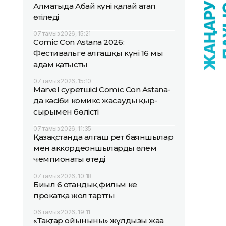
Алматыда Абай күні қалай атап
өтіледі
07 тамыз 2026, 15:21
Comic Con Astana 2026:
Фестивальге алғашқы күні 16 мың
адам қатысты
07 тамыз 2026, 15:10
Marvel суретшісі Comic Con Astana-
да кәсіби комикс жасаудың қыр-
сырымен бөлісті
07 тамыз 2026, 11:35
Қазақстанда алғаш рет баяншылар
мен аккордеоншылардың әлем
чемпионаты өтеді
07 тамыз 2026, 10:18
Биыл 6 отандық фильм кең
прокатқа жол тартты
06 тамыз 2026, 19:11
«Тақтар ойынының» жұлдызы жаңа