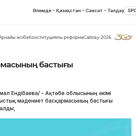
Әлемде
Қазақстан
Саясат
Талдау
SP
Арнайы жоба
Конституциялық реформа
Сайлау-2026
армасының бастығы
Самал Ендібаева/ - Ақтөбе облысының әкімі
лыстық мәдениет басқармасының бастығы
алды,