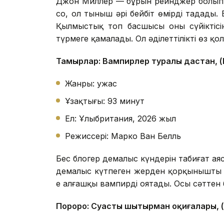
Джон Миллер — бұрын рейнджер болып ж
соң, ол тыныш әрі бейбіт өмірді таңдады
Қылмыстық топ басшысы оның сүйіктісі
түрмеге қамалады. Ол әділеттілікті өз қ
Тамырлар: Вампирлер туралы дастан, (
Жанры: ужас
Ұзақтығы: 93 минут
Ел: Ұлыбритания, 2026 жыл
Режиссері: Марко Ван Белль
Бес блогер демалыс күндерін табиғат аяс
демалыс күтпеген жерден қорқынышты оқ
ең алғашқы вампирді оятады. Осы сәттен
Пороро: Суасты шытырман оқиғалары, 