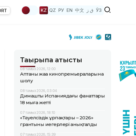
KZ
QZ
РУ
EN
中文
ق ز
ЎЗ
ORT
Тақырыпқа қатысты
08 тамыз 2026, 12:00
Аптаның жаңа кинопремьераларына
шолу
08 тамыз 2026, 03:04
Димаштың Испаниядағы фанаттары
18 мыңға жетті
07 тамыз 2026, 18:10
«Тәуелсіздік ұрпақтары – 2026»
грантының иегерлері анықталды
07 тамыз 2026, 15:39