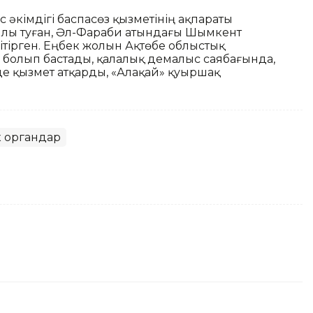
с әкімдігі баспасөз қызметінің ақпараты
ылы туған, Әл-Фараби атындағы Шымкент
тірген. Еңбек жолын Ақтөбе облыстық
олып бастады, қалалық демалыс саябағында,
 қызмет атқарды, «Алақай» қуыршақ
к органдар