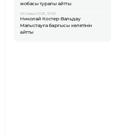
жобасы туралы айтты
06 тамыз 2026, 18:50
Николай Костер-Вальдау
Маңғыстауға барғысы келетінін
айтты