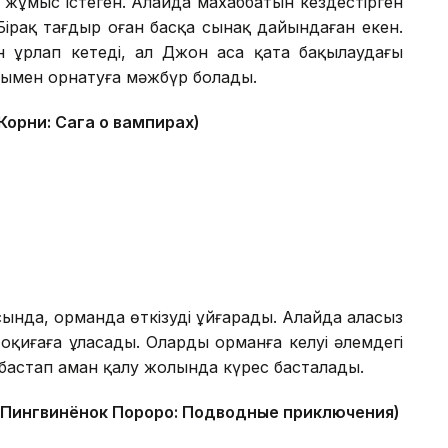
ұмыс істеген. Алайда махаббатын кездестірген
. Бірақ тағдыр оған басқа сынақ дайындаған екен.
н ұрлап кетеді, ал Джон аса қатаң бақылаудағы
олымен орнатуға мәжбүр болады.
Корни: Сага о вампирах)
ында, орманда өткізуді ұйғарады. Алайда алаңсыз
иғаға ұласады. Олардың орманға келуі әлемдегі
 бастап аман қалу жолында күрес басталады.
(Пингвинёнок Пороро: Подводные приключения)