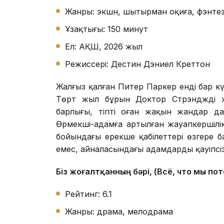
Жанры: экшн, шытырман оқиға, фэнтез
Ұзақтығы: 150 минут
Ел: АҚШ, 2026 жыл
Режиссері: Дестин Дэниел Креттон
Жалғыз қалған Питер Паркер енді бар к
Төрт жыл бұрын Доктор Стрэндждің ж
барлығы, тіпті оған жақын жандар да
Өрмекші-адамға артылған жауапкершілік
бойындағы ерекше қабілеттері өзгере ба
емес, айналасындағы адамдардың қауіпсізд
Біз жоғалтқанның бәрі, (Всё, что мы по
Рейтинг: 6.1
Жанры: драма, мелодрама