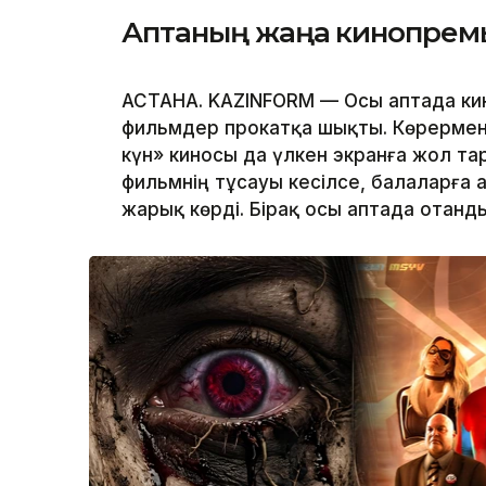
Аптаның жаңа кинопрем
АСТАНА. KAZINFORM — Осы аптада ки
фильмдер прокатқа шықты. Көрермен
күн» киносы да үлкен экранға жол т
фильмнің тұсауы кесілсе, балаларға 
жарық көрді. Бірақ осы аптада отанд