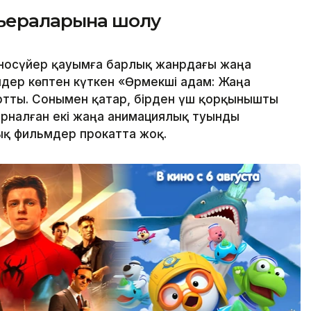
ьераларына шолу
носүйер қауымға барлық жанрдағы жаңа
дер көптен күткен «Өрмекші адам: Жаңа
артты. Сонымен қатар, бірден үш қорқынышты
арналған екі жаңа анимациялық туынды
ық фильмдер прокатта жоқ.