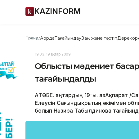
KAZINFORM
Ақорда
Тағайындау
Заң және тәртіп
Дерекқор
Тренд:
19:03, 19 Қаңтар 2009
Облыстық мәдениет басқ
тағайындалды
АҚТӨБЕ. Қаңтардың 19-ы. ҚазАқпарат /
Елеусін Сағындықовтың өкімімен об
болып Нәзира Табылдинова тағайынд