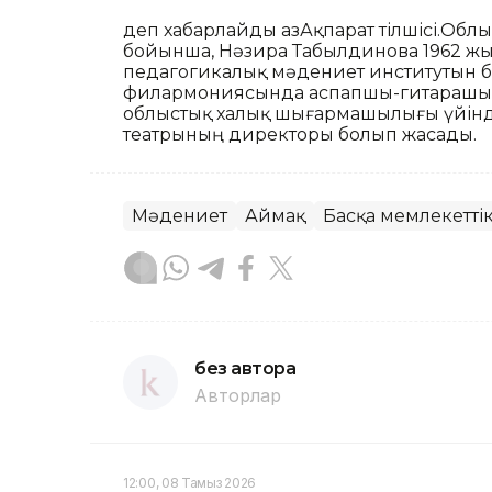
деп хабарлайды ҚазАқпарат тілшісі.Облы
бойынша, Нәзира Табылдинова 1962 ж
педагогикалық мәдениет институтын бі
филармониясында аспапшы-гитарашы б
облыстық халық шығармашылығы үйінде
театрының директоры болып жасады.
Мәдениет
Аймақ
Басқа мемлекетті
без автора
Авторлар
12:00, 08 Тамыз 2026