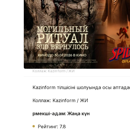
Коллаж: Kazinform / ЖИ
Kazinform тілшісінің шолуында осы апта
Коллаж: Kazinform / ЖИ
Өрмекші-адам: Жаңа күн
Рейтинг: 7.8