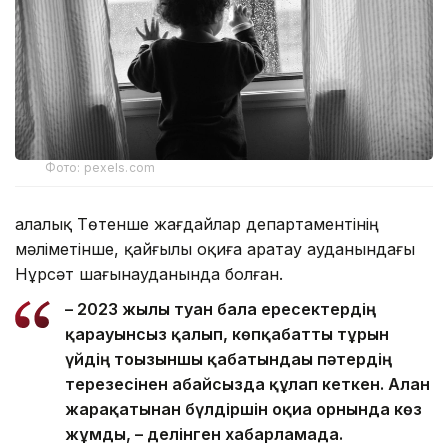
Фото: pexels.com
Қалалық Төтенше жағдайлар департаментінің
мәліметінше, қайғылы оқиға Қаратау ауданындағы
Нұрсәт шағынауданында болған.
– 2023 жылы туған бала ересектердің
қарауынсыз қалып, көпқабатты тұрғын
үйдің тоғызыншы қабатындағы пәтердің
терезесінен абайсызда құлап кеткен. Алған
жарақатынан бүлдіршін оқиға орнында көз
жұмды, – делінген хабарламада.