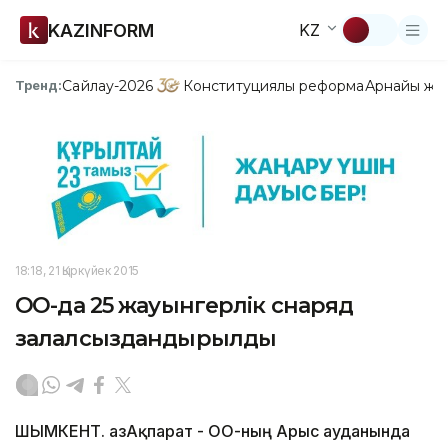
KAZINFORM
KZ
Сайлау-2026
Конституциялық реформа
Арнайы жо
Тренд:
18:18, 21 Қыркүйек 2015
ОҚО-да 25 жауынгерлік снаряд
залалсыздандырылды
ШЫМКЕНТ. ҚазАқпарат - ОҚО-ның Арыс ауданында