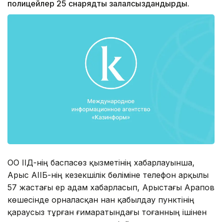
полицейлер 25 снарядты залалсыздандырды.
ОҚО ІІД-нің баспасөз қызметінің хабарлауынша,
Арыс АІІБ-нің кезекшілік бөліміне телефон арқылы
57 жастағы ер адам хабарласып, Арыстағы Арапов
көшесінде орналасқан нан қабылдау пунктінің
қараусыз тұрған ғимаратындағы тоғанның ішінен