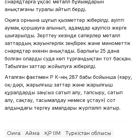
снарядтарға ұқсас металл бұйымдарын
анықтағаны туралы айтып берді.
Оқиға орнына шұғыл қызметтер жіберілді. Қауіпті
аумақ қоршауға алынып, адамдар қауіпсіз жерге
шығарылды. Зерттеу кезінде саперлер металл
заттардың жауынгерлік зеңбірек және минометтік
снарядтар екенін анықтады. Барлығы 25 дана
болған оларды суда көп тұрғандықтан тот басқан.
Табылған заттар жойылуға жіберілді.
Аталған фактімен ҚР ҚК-нің 287 бабы бойынша («Қару,
оқ-дәрі, жарылғыш заттар және жарылғыш
құралдарды заңсыз сатып алу, тапсыру, сатып
алу, сақтау, тасымалдау немесе ұстау») сот
алдындағы тергеу амалдары жүргізіліп жатыр.
Оқиға
Аймақ
ҚР ІІМ
Түркістан облысы