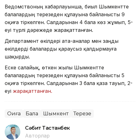
Ведомствоның хабарлауынша, биыл Шымкентте
балалардың терезеден құлауына байланысты 9
оқиға тіркелген. Салдарынан 4 бала көз жұмып, 5-
еуі түрлі дәрежеде жарақаттанған.
Департамент өкілдері ата-аналар мен заңды
өкілдерді балаларды қараусыз қалдырмауға
шақырды.
Еске салайық, өткен жылы Шымкентте
балалардың терезеден құлауына байланысты 5
оқиға тіркелген. Салдарынан 3 бала қаза тауып, 2-
еуі
жарақаттанған.
Оқиға
Бала
Шымкент
Терезе
Сәбит Тастанбек
Авторлар