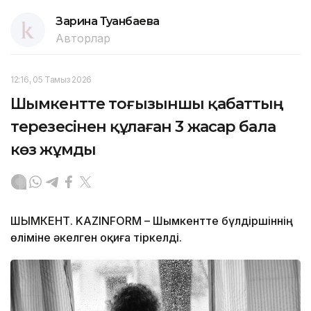
Зарина Туғанбаева
Авторлар
12:16, 05 Тамыз 2026
Шымкентте тоғызыншы қабаттың
терезесінен құлаған 3 жасар бала
көз жұмды
ШЫМКЕНТ. KAZINFORM – Шымкентте бүлдіршіннің
өліміне әкелген оқиға тіркелді.