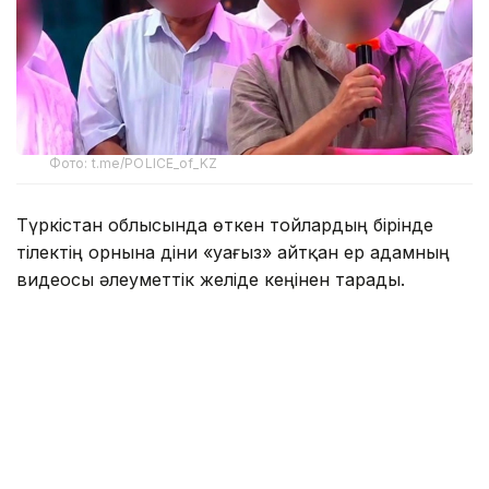
Фото: t.me/POLICE_of_KZ
Түркістан облысында өткен тойлардың бірінде
тілектің орнына діни «уағыз» айтқан ер адамның
видеосы әлеуметтік желіде кеңінен тарады.
Бейнежазбада ол тойларда арақтың қойылмай
жүргенін құптайтынын айтып, ендігі кезекте
музыкадан бас тарту керектігін жеткізген. Сондай-
ақ ерлер мен әйелдердің бірге отыруын шариғатқа
қайшы деп бағалап, мұсылмандардың діни
талаптарды қатаң ұстануы қажет екенін
айтқан.