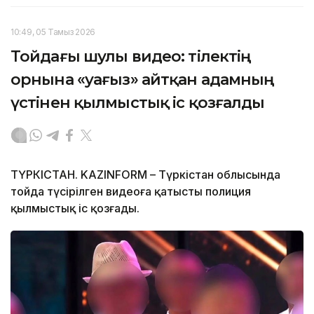
10:49, 05 Тамыз 2026
Тойдағы шулы видео: тілектің
орнына «уағыз» айтқан адамның
үстінен қылмыстық іс қозғалды
ТҮРКІСТАН. KAZINFORM – Түркістан облысында
тойда түсірілген видеоға қатысты полиция
қылмыстық іс қозғады.