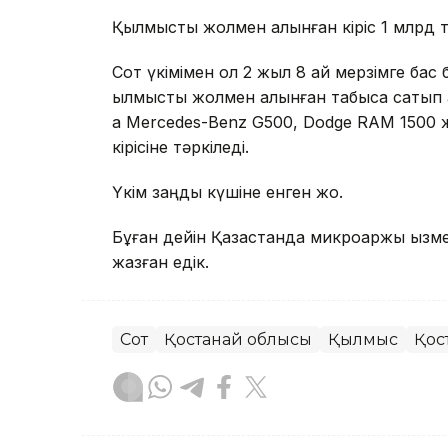
Қылмыстық жолмен алынған кіріс 1 млрд т
Сот үкімімен ол 2 жыл 8 ай мерзімге ба
қылмыстық жолмен алынған табысқа сатып 
ақ Mercedes-Benz G500, Dodge RAM 1500 
кірісіне тәркіледі.
Үкім заңды күшіне енген жоқ.
Бұған дейін Қазақстанда микроқаржы қызм
жазған едік.
Сот
Қостанай облысы
Қылмыс
Қос