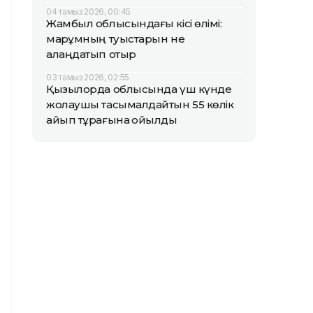
04 тамыз 2026, 00:45
Жамбыл облысындағы кісі өлімі:
марқұмның туыстарын не
алаңдатып отыр
03 тамыз 2026, 02:55
Қызылорда облысында үш күнде
жолаушы тасымалдайтын 55 көлік
айып тұрағына қойылды