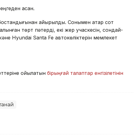
еңгеден асқан.
с бостандығынан айырылды. Сонымен қатар сот
алынған төрт пәтерді, екі жер учаскесін, сондай-
және Hyundai Santa Fe автокөліктерін мемлекет
еттеріне қойылатын
бірыңғай талаптар енгізілетінін
танай