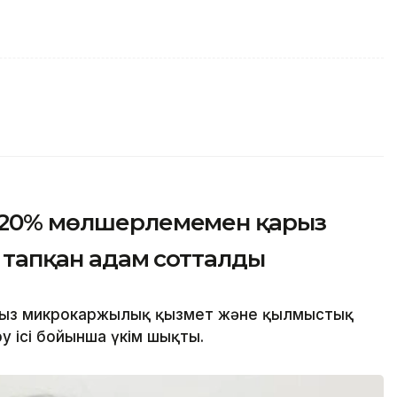
 120% мөлшерлемемен қарыз
с тапқан адам сотталды
ңсыз микрокаржылық қызмет және қылмыстық
у ісі бойынша үкім шықты.