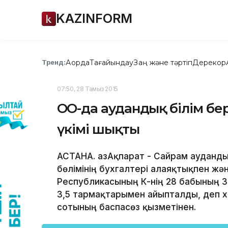
KAZINFORM
Ақорда
Тағайындау
Заң және тәртіп
Дерекқор
Тренд:
07:50, 28 Тамыз 2015
ОҚО-да аудандық білім бер
үкімі шықты
АСТАНА. ҚазАқпарат - Сайрам ауданды
бөлімінің бухгалтері алаяқтықпен жән
Республикасының ҚК-нің 28 бабының 3 
3,5 тармақтарымен айыпталды, деп х
сотының баспасөз қызметінен.