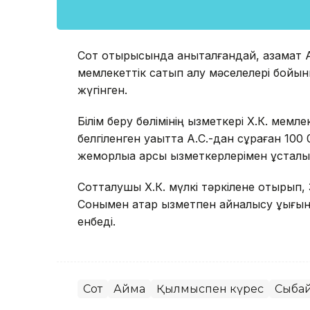
Сот отырысында анықталғандай, азамат А.С
мемлекеттік сатып алу мәселелері бойын
жүгінген.
Білім беру бөлімінің қызметкері Х.К. мемл
белгіленген уақытта А.С.-дан сұраған 100
жемқорлыққа қарсы қызметкерлерімен ұсталы
Сотталушы Х.К. мүлкі тәркілене отырып,
Сонымен қатар қызметпен айналысу құқығ
енбеді.
Сот
Аймақ
Қылмыспен күрес
Сыбай