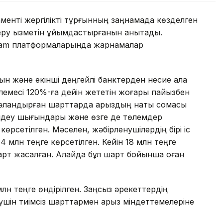
нті жергілікті тұрғынның заңнамада көзделген
беру қызметін ұйымдастырғанын анықтады.
ram платформаларында жарнамалар
н және екінші деңгейлі банктерден несие ала
емесі 120%-ға дейін жететін жоғары пайызбен
куәландырған шарттарда қарыздың нақты сомасы
імдеу шығындары және өзге де төлемдер
 көрсетілген. Мәселен, жәбірленушілердің бірі іс
4 млн теңге көрсетілген. Кейін 18 млн теңге
шарт жасалған. Алайда бұл шарт бойынша оған
лн теңге өндірілген. Заңсыз әрекеттердің
үшін тиімсіз шарттармен қарыз міндеттемелеріне