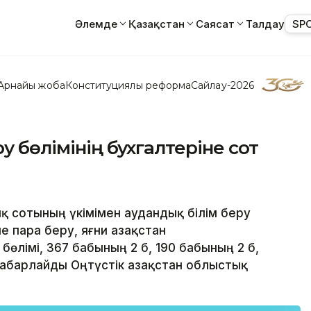
Әлемде
Қазақстан
Саясат
Талдау
SP
Арнайы жоба
Конституциялық реформа
Сайлау-2026
у бөлімінің бухгалтеріне сот
қ сотының үкімімен аудандық білім беру
е пара беру, яғни Қазақстан
бөлімі, 367 бабының 2 б, 190 бабының 2 б,
абарлайды Оңтүстік Қазақстан облыстық