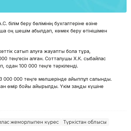
. білім беру бөлімінің бухгалтеріне өзіне
ша оң шешім қабылдап, көмек беру өтінішімен
екеттік сатып алуға жауапты бола тұра,
 000 теңгесін алған. Сотталушы Х.К. сыбайлас
п, одан 100 000 теңге тәркіленді.
 3 000 000 теңге мөлшерінде айыппұл салынды.
ынан өмір бойы айырылды. Үкім заңды күшіне
лас жемқорлықпен күрес
Түркістан облысы