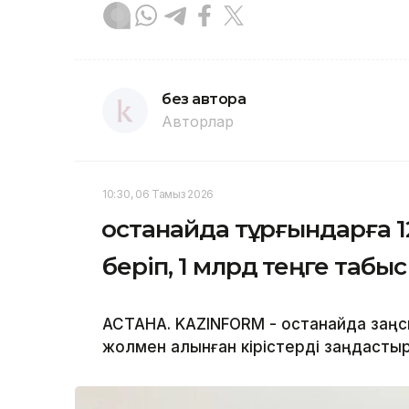
без автора
Авторлар
10:30, 06 Тамыз 2026
Қостанайда тұрғындарға
беріп, 1 млрд теңге табы
АСТАНА. KAZINFORM - Қостанайда за
жолмен алынған кірістерді заңдастыр