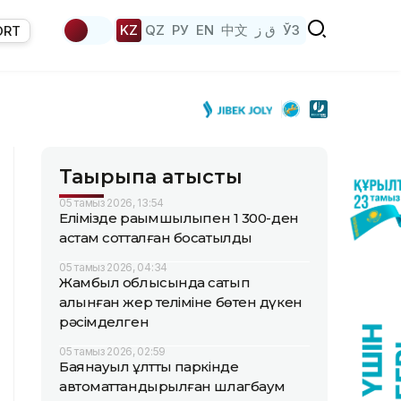
KZ
QZ
РУ
EN
中文
ق ز
ЎЗ
ORT
Тақырыпқа қатысты
05 тамыз 2026, 13:54
Елімізде рақымшылықпен 1 300-ден
астам сотталған босатылды
05 тамыз 2026, 04:34
Жамбыл облысында сатып
алынған жер теліміне бөтен дүкен
рәсімделген
05 тамыз 2026, 02:59
Баянауыл ұлттық паркінде
автоматтандырылған шлагбаум