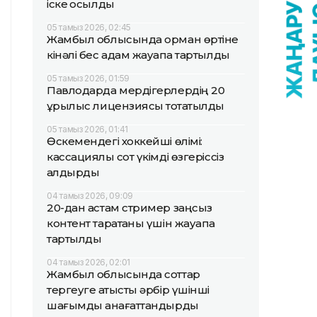
іске қосылды
05 тамыз 2026, 02:45
Жамбыл облысында орман өртіне
кінәлі бес адам жауапқа тартылды
05 тамыз 2026, 01:59
Павлодарда мердігерлердің 20
құрылыс лицензиясы тоқтатылды
05 тамыз 2026, 01:41
Өскемендегі хоккейші өлімі:
кассациялық сот үкімді өзгеріссіз
қалдырды
04 тамыз 2026, 09:09
20-дан астам стример заңсыз
контент таратқаны үшін жауапқа
тартылды
04 тамыз 2026, 02:01
Жамбыл облысында соттар
тергеуге қатысты әрбір үшінші
шағымды қанағаттандырды