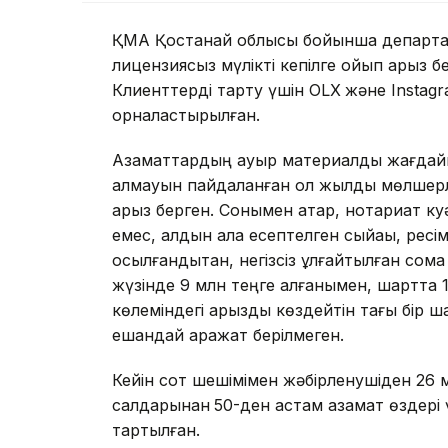
ҚМА Қостанай облысы бойынша департаме
лицензиясыз мүлікті кепілге қойып қарыз 
Клиенттерді тарту үшін OLX
және Instag
орналастырылған.
Азаматтардың ауыр материалдық жағдайы
алмауын пайдаланған ол жылдық мөлшерл
қарыз берген. Сонымен қатар, нотариат 
емес, алдын ала есептелген сыйақы, рес
қосылғандықтан, негізсіз ұлғайтылған сома
жүзінде 9 млн теңге алғанымен, шартта 1
көлеміндегі қарызды көздейтін тағы бір 
ешқандай қаражат берілмеген.
Кейін сот шешімімен жәбірленушіден 26 м
салдарынан
50-ден астам азамат өздері 
тартылған.