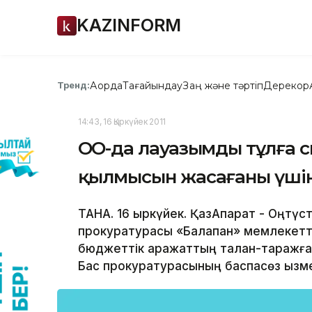
KAZINFORM
Ақорда
Тағайындау
Заң және тәртіп
Дерекқор
Тренд:
14:43, 16 Қыркүйек 2011
ОҚО-да лауазымды тұлға
қылмысын жасағаны үші
ТАНА. 16 қыркүйек. ҚазАқпарат - Оңтү
прокуратурасы «Балапан» мемлекетт
бюджеттік қаражаттың талан-таражға 
Бас прокуратурасының баспасөз қызме