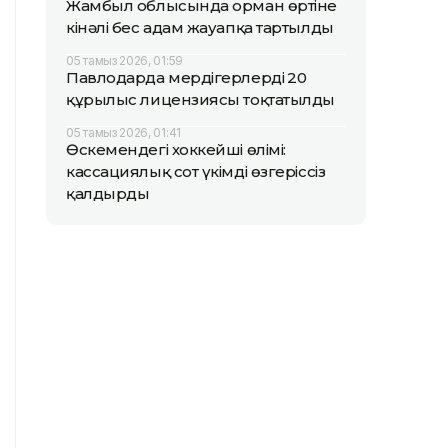
Жамбыл облысында орман өртіне
кінәлі бес адам жауапқа тартылды
05 тамыз 2026, 01:59
Павлодарда мердігерлердің 20
құрылыс лицензиясы тоқтатылды
05 тамыз 2026, 01:41
Өскемендегі хоккейші өлімі:
кассациялық сот үкімді өзгеріссіз
қалдырды