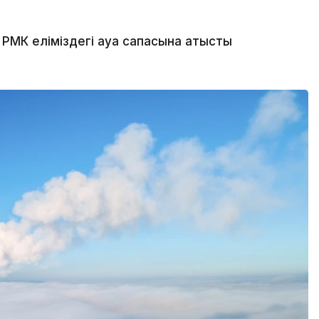
МК еліміздегі ауа сапасына қатысты