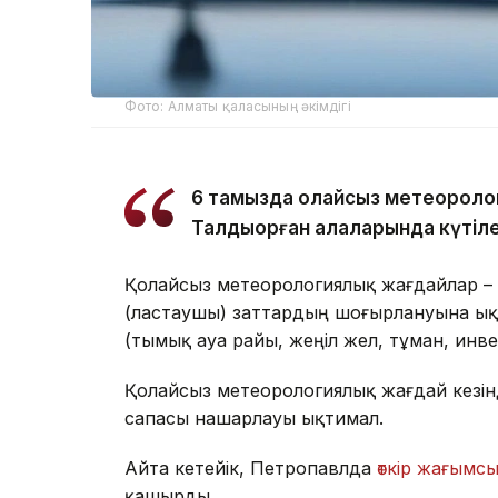
Фото: Алматы қаласының әкімдігі
6 тамызда қолайсыз метеороло
Талдықорған қалаларында күтіле
Қолайсыз метеорологиялық жағдайлар –
(ластаушы) заттардың шоғырлануына ық
(тымық ауа райы, жеңіл жел, тұман, инв
Қолайсыз метеорологиялық жағдай кезін
сапасы нашарлауы ықтимал.
Айта кетейік, Петропавлда
өткір жағымсы
қашырды.