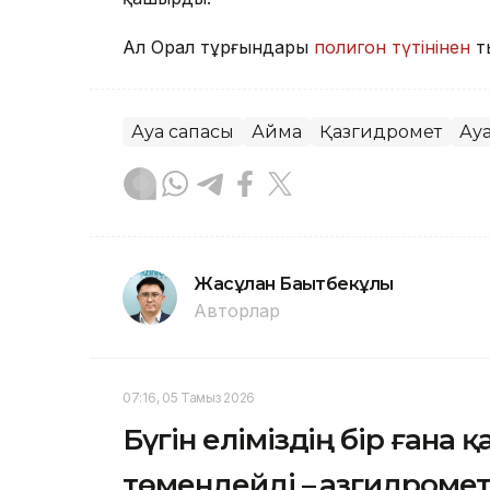
Ал Орал тұрғындары
полигон түтінінен
т
Ауа сапасы
Аймақ
Қазгидромет
Ау
Жасұлан Бақытбекұлы
Авторлар
07:16, 05 Тамыз 2026
Бүгін еліміздің бір ғана 
төмендейді – Қазгидроме