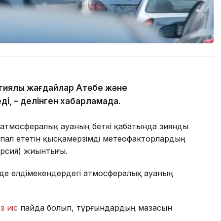
гиялық жағдайлар Ақтөбе және
ді, – делінген хабарламада.
 атмосфералық ауаның беткі қабатында зиянды
пал ететін қысқамерзімді метеофакторлардың
ерсия) жиынтығы.
де елдімекендердегі атмосфералық ауаның
з иіс
пайда болып, тұрғындардың мазасын