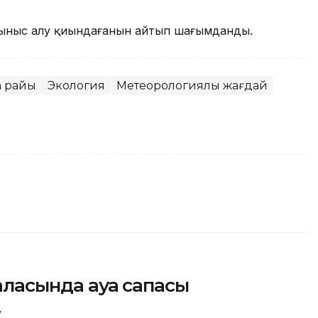
ыныс алу қиындағанын айтып шағымданды.
а райы
Экология
Метеорологиялық жағдай
қаласында ауа сапасы
т