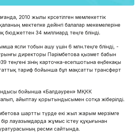
ағанда, 2010 жылы көрсетілген мемлекеттік
аланың мектепке дейінгі балалар мекемелеріне
 бюджеттен 34 миллиард теңге бөлінді.
ша ясли тобын ашу үшін 6 млн.теңге бөлінді, -
бұрынғы директоры Пәрімбетова қызмет бабын
39 теңгені өзінің карточка-есепшотына еңбекақы
 штаттық тариф бойынша бұл мақсатты трансферт
ындысы бойынша «Балдәурен» МҚКК
алып, айыптау қорытындысымен сотқа жіберілді.
імбетова шартты түрде екі жыл жарым мерзімге
лі бір лауазымдарда жұмыс істеу құқығынан
уратурасының ресми сайтында.