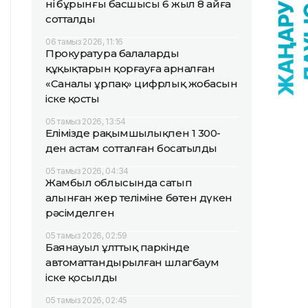
нің бұрынғы басшысы 6 жыл 8 айға
сотталды
06 тамыз 2026, 11:16
Прокуратура балалардың
құқықтарын қорғауға арналған
«Саналы ұрпақ» цифрлық жобасын
іске қосты
05 тамыз 2026, 13:54
Елімізде рақымшылықпен 1 300-
ден астам сотталған босатылды
05 тамыз 2026, 04:34
Жамбыл облысында сатып
алынған жер теліміне бөтен дүкен
рәсімделген
05 тамыз 2026, 02:59
Баянауыл ұлттық паркінде
автоматтандырылған шлагбаум
іске қосылды
05 тамыз 2026, 02:45