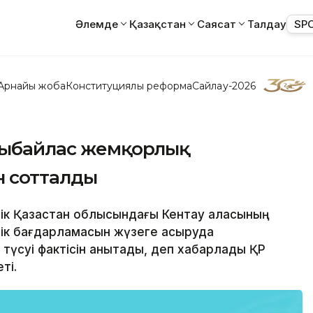
Әлемде
Қазақстан
Саясат
Талдау
SP
Арнайы жоба
Конституциялық реформа
Сайлау-2026
 сыбайлас жемқорлық
н сотталды
стік Қазақстан облысындағы Кентау қаласының
ік бағдарламасын жүзеге асыруда
түсуі фактісін анықтады, деп хабарлады ҚР
ті.