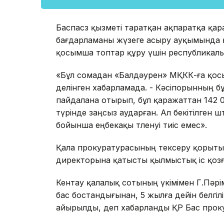
Баспасөз қызметі таратқан ақпаратқа қар
бағдарламаны жүзеге асыру ауқымында қ
қосымша топтар құру үшін республикалық
«Бұл сомадан «Балдәурен» МҚКК-ға қосым
делінген хабарламада. - Кәсіпорынның 
пайдалана отырып, бұл қаражаттан 142 0
түрінде заңсыз аударған. Ал бекітілген
бойынша еңбекақы төленуі тиіс емес».
Қала прокуратурасының тексеру қорыт
директорына қатысты қылмыстық іс қозғ
Кентау қалалық сотының үкімімен Г.Пәр
бас бостандығынан, 5 жылға дейін белгі
айырылды, деп хабарланды ҚР Бас прок