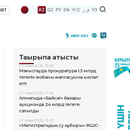
KZ
QZ
РУ
EN
中文
ق ز
ЎЗ
ORT
Тақырыпқа қатысты
07 тамыз 2026, 18:00
Маңғыстауда прокуратура 1,3 млрд
теңгелік жобаның жалғасуына ықпал
етті
07 тамыз 2026, 17:45
Алматыда «Байсат» базары
аукционда 24 млрд теңгеге
сатылды
07 тамыз 2026, 16:02
«Магистральдық су құбыры» ЖШС-