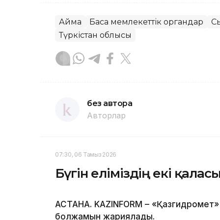
Аймақ
Басқа мемлекеттік органдар
С
Түркістан облысы
без автора
Авторлар
07:30, 06 Тамыз 2026
Бүгін еліміздің екі қала
АСТАНА. KAZINFORM – «Қазгидромет» Р
болжамын жариялады.