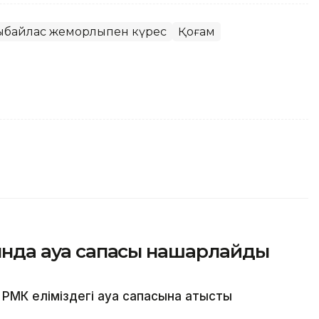
ыбайлас жемқорлықпен күрес
Қоғам
сында ауа сапасы нашарлайды
МК еліміздегі ауа сапасына қатысты