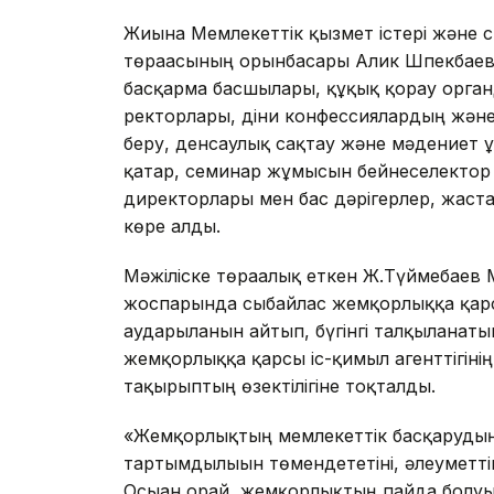
Жиынға Мемлекеттік қызмет істері және 
төрағасының орынбасары Алик Шпекбаев 
басқарма басшылары, құқық қорғау орг
ректорлары, діни конфессиялардың және 
беру, денсаулық сақтау және мәдениет
қатар, семинар жұмысын бейнеселектор 
директорлары мен бас дәрігерлер, жастар
көре алды.
Мәжіліске төрағалық еткен Ж.Түймебаев
жоспарында сыбайлас жемқорлыққа қарсы
аударылғанын айтып, бүгінгі талқыланаты
жемқорлыққа қарсы іс-қимыл агенттігін
тақырыптың өзектілігіне тоқталды.
«Жемқорлықтың мемлекеттік басқарудың т
тартымдылығын төмендететіні, әлеуметті
Осыған орай, жемқорлықтың пайда болуы