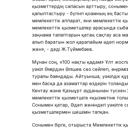
қызметтердің сапасын арттыру, сонымен
қалыптастыру - бүгінгі қоғамның ең басты
мемлекеттік аппарат, яғни мемлекеттік 
мемлекеттік қызметшілер арасында сыб
заңнама талаптарын қатаң сақтау аса м
алып баратын жол қарапайым әдеп норм
жөн», - деді Ж.Түймебаев.
Мұнан соң, «100 нақты қадам» Ұлт жоспа
уәкіл Әмірдин Әлішев сөз сөйлеп, өңірім
туралы баяндады. Айтуынша, уәкілдік құ
мен басқа да азаматтар өздерін толғанд
Кентау және Қазығұрт ауданынан түскен 
мемлекеттік қызметшіге «қызметіне толық
Сонымен қатар, Әдеп жөніндегі уәкілге 
қызметшілермен шешімін тапқан.
Сонымен бірге, отырыста Мемлекеттік қ