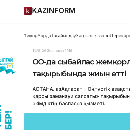
KAZINFORM
Ақорда
Тағайындау
Заң және тәртіп
Дерекқор
Тренд:
11:28, 06 Желтоқсан 2016
ОҚО-да сыбайлас жемқорл
тақырыбында жиын өтті
АСТАНА. ҚазАқпарат - Оңтүстік Қазақ
қарсы заманауи саясаты» тақырыбында
әкімдіктің баспасөз қызметі.