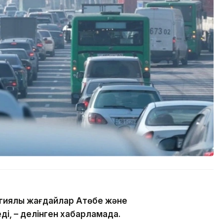
гиялық жағдайлар Ақтөбе және
ді, – делінген хабарламада.