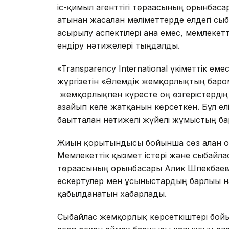
іс-қимыл агенттігі төрағасының орынбас
атынан жасалған мәліметтерде елдегі с
асырылу аспектілері ғана емес, мемлеке
ендіру нәтижелері тыңдалды.
«Transparency International үкіметтік е
жүргізетін «Әлемдік жемқорлықтың баро
жемқорлықпен күресте оң өзгерістердің
азайып келе жатқанын көрсеткен. Бұл ел
бағытталған нәтижелі жүйелі жұмыстың ба
Жиын қорытындысы бойынша сөз алған об
Мемлекеттік қызмет істері және сыбайла
төрағасының орынбасары Алик Шпекбаевқа
ескертулер мен ұсыныстардың барлығы на
қабылданатын хабарлады.
Сыбайлас жемқорлық көрсеткіштері бойы