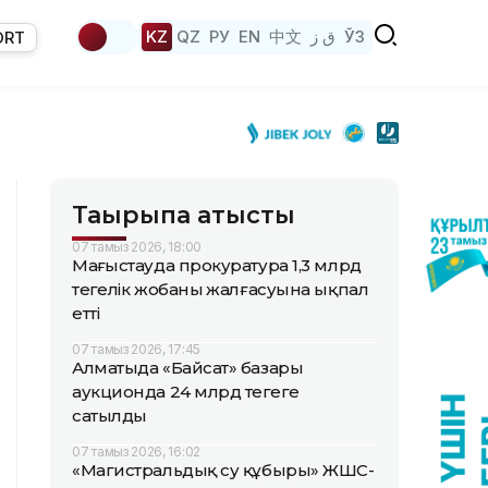
KZ
QZ
РУ
EN
中文
ق ز
ЎЗ
ORT
Тақырыпқа қатысты
07 тамыз 2026, 18:00
Маңғыстауда прокуратура 1,3 млрд
теңгелік жобаның жалғасуына ықпал
етті
07 тамыз 2026, 17:45
Алматыда «Байсат» базары
аукционда 24 млрд теңгеге
сатылды
07 тамыз 2026, 16:02
«Магистральдық су құбыры» ЖШС-