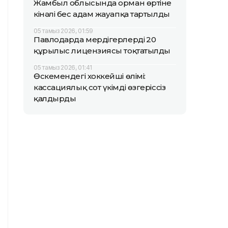
Жамбыл облысында орман өртіне
кінәлі бес адам жауапқа тартылды
05 тамыз 2026, 01:59
Павлодарда мердігерлердің 20
құрылыс лицензиясы тоқтатылды
05 тамыз 2026, 01:41
Өскемендегі хоккейші өлімі:
кассациялық сот үкімді өзгеріссіз
қалдырды