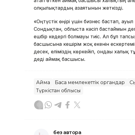
атап өткен аймақ басшысы халықтың әлеум
олқылықтардың азаятынын жеткізді.
«Оңтүстік өңірі үшін бизнес бастап, ау
Сондықтан, облыста кәсіп бастаймын дег
ешбір кедергі болмауы тиіс. Ал бұл тап
басшысына кешірім жоқ екенін ескертем
десек, еліміздің көркейіп, ондағы халық 
деді аймақ басшысы.
Аймақ
Басқа мемлекеттік органдар
С
Түркістан облысы
без автора