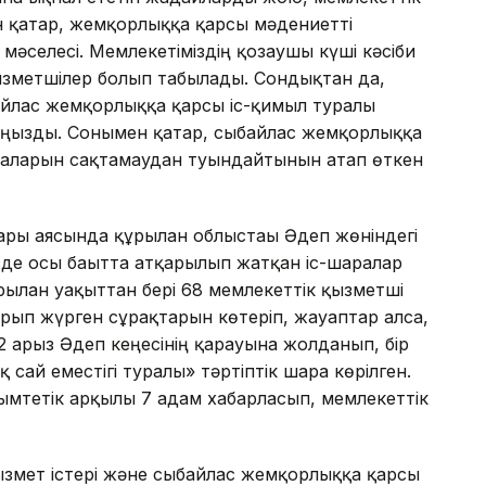
 қатар, жемқорлыққа қарсы мәдениетті
 мәселесі. Мемлекетіміздің қозғаушы күші кәсіби
қызметшілер болып табылады. Сондықтан да,
айлас жемқорлыққа қарсы іс-қимыл туралы
аңызды. Сонымен қатар, сыбайлас жемқорлыққа
аларын сақтамаудан туындайтынын атап өткен
ры аясында құрылған облыстағы Әдеп жөніндегі
ізде осы бағытта атқарылып жатқан іс-шаралар
рылған уақыттан бері 68 мемлекеттік қызметші
ырып жүрген сұрақтарын көтеріп, жауаптар алса,
2 арыз Әдеп кеңесінің қарауына жолданып, бір
 сай еместігі туралы» тәртіптік шара көрілген.
сымтетік арқылы 7 адам хабарласып, мемлекеттік
ызмет істері және сыбайлас жемқорлыққа қарсы