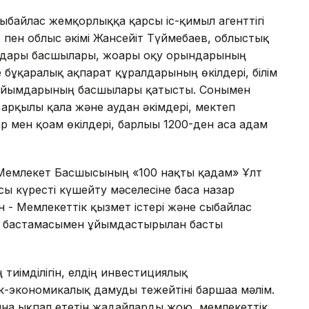
сыбайлас жемқорлыққа қарсы іс-қимыл агенттігі
пен облыс әкімі Жансейіт Түймебаев, облыстық
андары басшылары, жоғары оқу орындарының
бұқаралық ақпарат құралдарының өкілдері, білім
 ұйымдарының басшылары қатысты. Сонымен
арқылы қала және аудан әкімдері, мектеп
 мен қоғам өкілдері, барлығы 1200-ден аса адам
 Мемлекет Басшысының «100 нақты қадам» Ұлт
 күресті күшейту мәселесіне баса назар
н - Мемлекеттік қызмет істері және сыбайлас
ің бастамасымен ұйымдастырылған басты
иімділігін, елдің инвестициялық
к-экономикалық дамуды тежейтіні баршаға мәлім.
на ықпал ететін жағдайларды жою, мемлекеттік