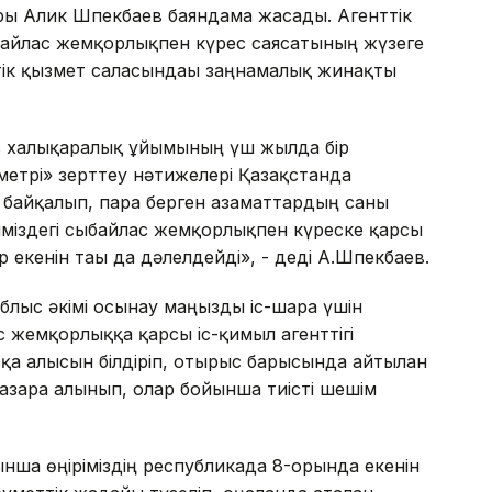
ары Алик Шпекбаев баяндама жасады. Агенттік
ыбайлас жемқорлықпен күрес саясатының жүзеге
ттік қызмет саласындағы заңнамалық жинақты
мес халықаралық ұйымының үш жылда бір
метрі» зерттеу нәтижелері Қазақстанда
 байқалып, пара берген азаматтардың саны
іміздегі сыбайлас жемқорлықпен күреске қарсы
р екенін тағы да дәлелдейді», - деді А.Шпекбаев.
лыс әкімі осынау маңызды іс-шара үшін
с жемқорлыққа қарсы іс-қимыл агенттігі
 алғысын білдіріп, отырыс барысында айтылған
зарға алынып, олар бойынша тиісті шешім
нша өңіріміздің республикада 8-орында екенін