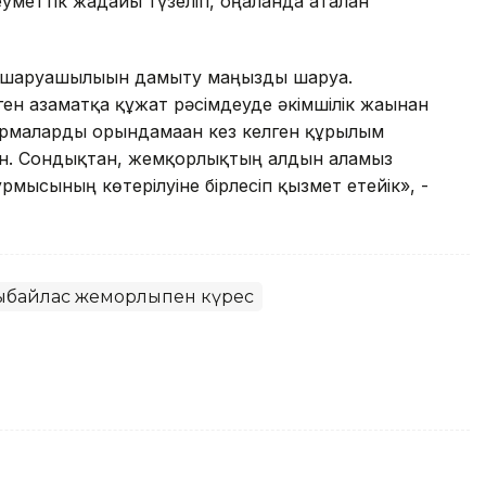
еттік жағдайы түзеліп, оңалғанда аталған
ыл шаруашылығын дамыту маңызды шаруа.
ен азаматқа құжат рәсімдеуде әкімшілік жағынан
сырмаларды орындамаған кез келген құрылым
ін. Сондықтан, жемқорлықтың алдын аламыз
тұрмысының көтерілуіне бірлесіп қызмет етейік», -
ыбайлас жемқорлықпен күрес