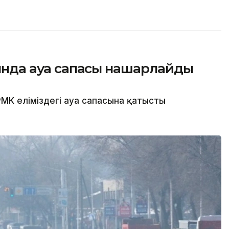
сында ауа сапасы нашарлайды
МК еліміздегі ауа сапасына қатысты