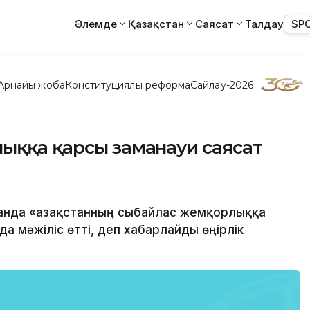
Әлемде
Қазақстан
Саясат
Талдау
SP
Арнайы жоба
Конституциялық реформа
Сайлау-2026
ыққа қарсы заманауи саясат
станда «Қазақстанның сыбайлас жемқорлыққа
 мәжіліс өтті, деп хабарлайды өңірлік