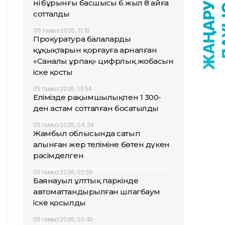
нің бұрынғы басшысы 6 жыл 8 айға
сотталды
06 тамыз 2026, 11:16
Прокуратура балалардың
құқықтарын қорғауға арналған
«Саналы ұрпақ» цифрлық жобасын
іске қосты
05 тамыз 2026, 13:54
Елімізде рақымшылықпен 1 300-
ден астам сотталған босатылды
05 тамыз 2026, 04:34
Жамбыл облысында сатып
алынған жер теліміне бөтен дүкен
рәсімделген
05 тамыз 2026, 02:59
Баянауыл ұлттық паркінде
автоматтандырылған шлагбаум
іске қосылды
05 тамыз 2026, 02:45