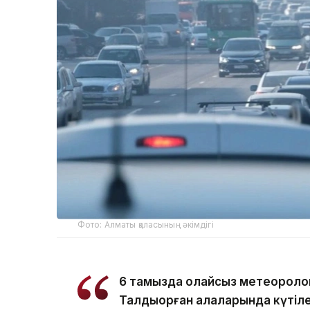
Фото: Алматы қаласының әкімдігі
6 тамызда қолайсыз метеороло
Талдықорған қалаларында күтіле