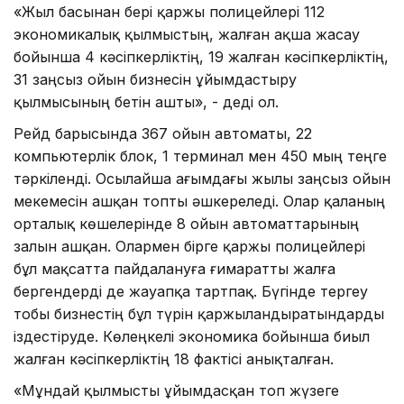
«Жыл басынан бері қаржы полицейлері 112
экономикалық қылмыстың, жалған ақша жасау
бойынша 4 кәсіпкерліктің, 19 жалған кәсіпкерліктің,
31 заңсыз ойын бизнесін ұйымдастыру
қылмысының бетін ашты», - деді ол.
Рейд барысында 367 ойын автоматы, 22
компьютерлік блок, 1 терминал мен 450 мың теңге
тәркіленді. Осылайша ағымдағы жылы заңсыз ойын
мекемесін ашқан топты әшкереледі. Олар қаланың
орталық көшелерінде 8 ойын автоматтарының
залын ашқан. Олармен бірге қаржы полицейлері
бұл мақсатта пайдалануға ғимаратты жалға
бергендерді де жауапқа тартпақ. Бүгінде тергеу
тобы бизнестің бұл түрін қаржыландыратындарды
іздестіруде. Көлеңкелі экономика бойынша биыл
жалған кәсіпкерліктің 18 фактісі анықталған.
«Мұндай қылмысты ұйымдасқан топ жүзеге