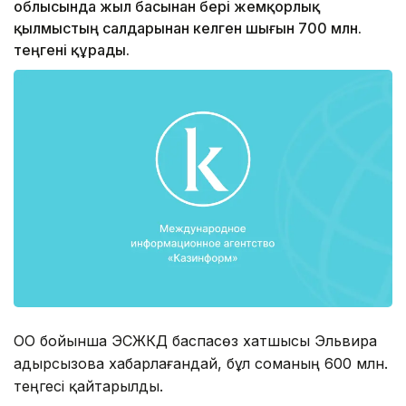
облысында жыл басынан бері жемқорлық
қылмыстың салдарынан келген шығын 700 млн.
теңгені құрады.
ОҚО бойынша ЭҚСЖҚКД баспасөз хатшысы Эльвира
Қадырсызова хабарлағандай, бұл соманың 600 млн.
теңгесі қайтарылды.