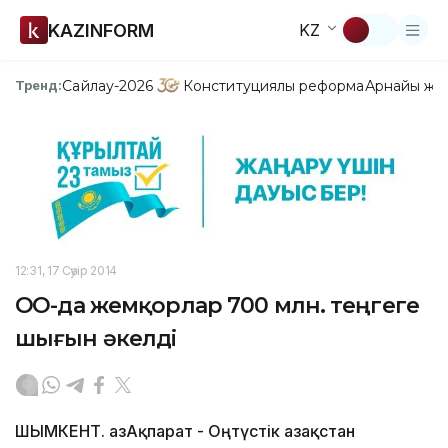
KAZINFORM
KZ
Сайлау-2026
Конституциялық реформа
Арнайы жо
Тренд:
12:31, 17 Сәуір 2014
ОҚО-да жемқорлар 700 млн. теңгеге
шығын әкелді
ШЫМКЕНТ. ҚазАқпарат - Оңтүстік Қазақстан