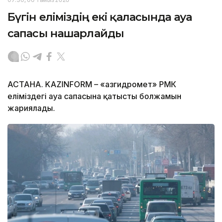
Бүгін еліміздің екі қаласында ауа
сапасы нашарлайды
АСТАНА. KAZINFORM – «Қазгидромет» РМК
еліміздегі ауа сапасына қатысты болжамын
жариялады.