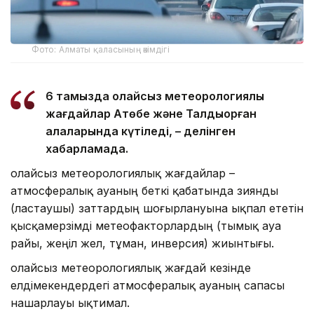
Фото: Алматы қаласының әкімдігі
6 тамызда қолайсыз метеорологиялық
жағдайлар Ақтөбе және Талдықорған
қалаларында күтіледі, – делінген
хабарламада.
Қолайсыз метеорологиялық жағдайлар –
атмосфералық ауаның беткі қабатында зиянды
(ластаушы) заттардың шоғырлануына ықпал ететін
қысқамерзімді метеофакторлардың (тымық ауа
райы, жеңіл жел, тұман, инверсия) жиынтығы.
Қолайсыз метеорологиялық жағдай кезінде
елдімекендердегі атмосфералық ауаның сапасы
нашарлауы ықтимал.