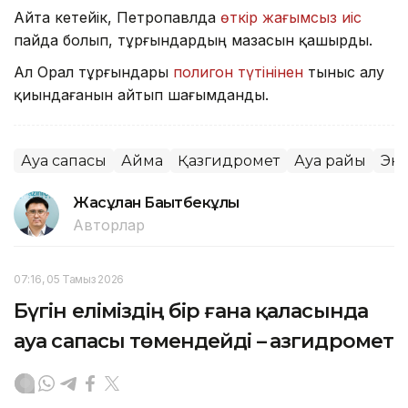
Айта кетейік, Петропавлда
өткір жағымсыз иіс
пайда болып, тұрғындардың мазасын қашырды.
Ал Орал тұрғындары
полигон түтінінен
тыныс алу
қиындағанын айтып шағымданды.
Ауа сапасы
Аймақ
Қазгидромет
Ауа райы
Эк
Жасұлан Бақытбекұлы
Авторлар
07:16, 05 Тамыз 2026
Бүгін еліміздің бір ғана қаласында
ауа сапасы төмендейді – Қазгидромет