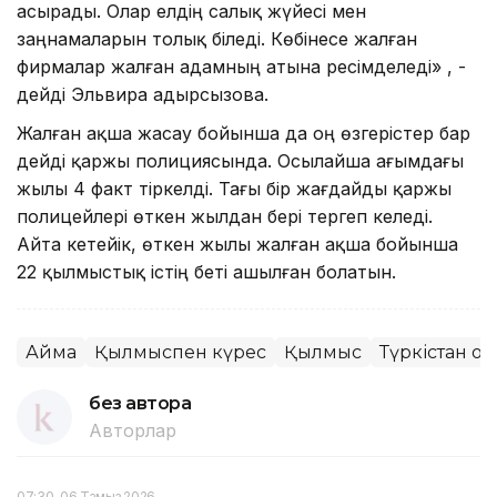
асырады. Олар елдің салық жүйесі мен
заңнамаларын толық біледі. Көбінесе жалған
фирмалар жалған адамның атына ресімделеді» , -
дейді Эльвира Қадырсызова.
Жалған ақша жасау бойынша да оң өзгерістер бар
дейді қаржы полициясында. Осылайша ағымдағы
жылы 4 факт тіркелді. Тағы бір жағдайды қаржы
полицейлері өткен жылдан бері тергеп келеді.
Айта кетейік, өткен жылы жалған ақша бойынша
22 қылмыстық істің беті ашылған болатын.
Аймақ
Қылмыспен күрес
Қылмыс
Түркістан о
без автора
Авторлар
07:30, 06 Тамыз 2026