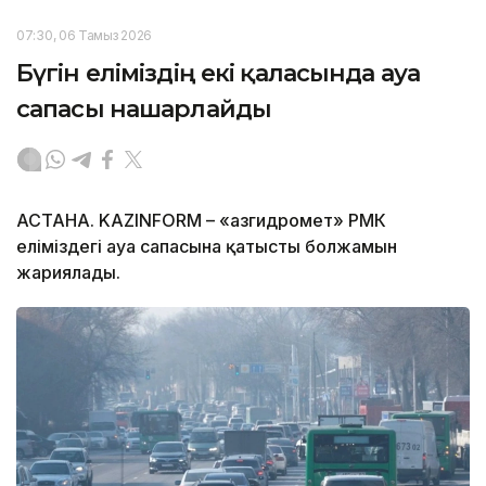
07:30, 06 Тамыз 2026
Бүгін еліміздің екі қаласында ауа
сапасы нашарлайды
АСТАНА. KAZINFORM – «Қазгидромет» РМК
еліміздегі ауа сапасына қатысты болжамын
жариялады.