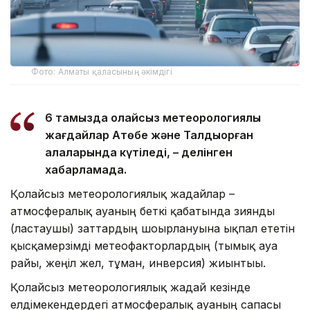
Фото: Алматы қаласының әкімдігі
6 тамызда қолайсыз метеорологиялық
жағдайлар Ақтөбе және Талдықорған
қалаларында күтіледі, – делінген
хабарламада.
Қолайсыз метеорологиялық жағдайлар –
атмосфералық ауаның беткі қабатында зиянды
(ластаушы) заттардың шоғырлануына ықпал ететін
қысқамерзімді метеофакторлардың (тымық ауа
райы, жеңіл жел, тұман, инверсия) жиынтығы.
Қолайсыз метеорологиялық жағдай кезінде
елдімекендердегі атмосфералық ауаның сапасы