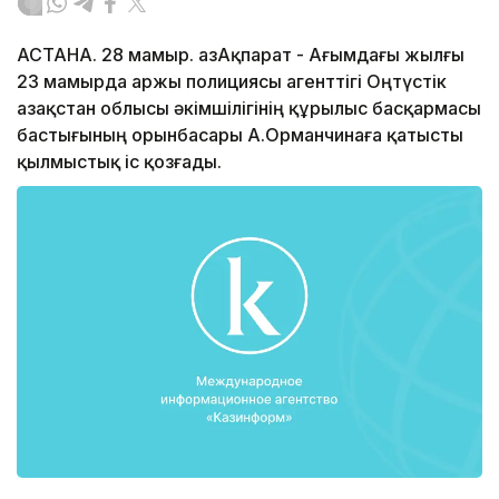
АСТАНА. 28 мамыр. ҚазАқпарат - Ағымдағы жылғы
23 мамырда Қаржы полициясы агенттігі Оңтүстік
Қазақстан облысы әкімшілігінің құрылыс басқармасы
бастығының орынбасары А.Орманчинаға қатысты
қылмыстық іс қозғады.