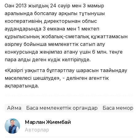
Оған 2013 жылдың 24 сәуір мен 3 мамыр
аралығында бопсалау арқылы тұтынушы
кооперативінің директорынан облыс
аудандарында 3 емхана мен 1 мектеп
құрылысының жобалық-сметалық құжаттамасын
әзірлеу бойынша мемлекеттік сатып алу
конкурсында жеңімпаз атану үшін 6 млн. теңге
пара алды деген күдік келтірілуде.
«Қазіргі уақытта бұлтартпау шарасын тағайындау
мәселелесі шешілуде», - делінген агенттік
ақпаратында.
Аймақ
Басқа мемлекеттік органдар
Басқа меморг
Марлан Жиембай
Авторлар