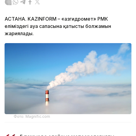
АСТАНА. KAZINFORM – «Қазгидромет» РМК
еліміздегі ауа сапасына қатысты болжамын
жариялады.
Фото: Magnific.com