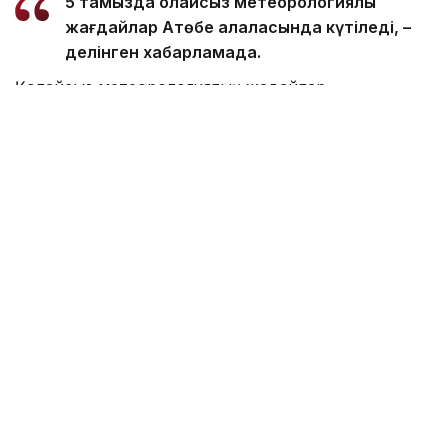
5 тамызда қолайсыз метеорологиялық
жағдайлар Ақтөбе қалаласында күтіледі, –
делінген хабарламада.
Қолайсыз метеорологиялық жағдайлар –
атмосфералық ауаның беткі қабатында зиянды
(ластаушы) заттардың шоғырлануына ықпал ететін
қысқамерзімді метеофакторлардың (тымық ауа
райы, жеңіл жел, тұман, инверсия) жиынтығы.
Қолайсыз метеорологиялық жағдай кезінде
елдімекендердегі атмосфералық ауаның сапасы
нашарлауы ықтимал.
Айта кетейік, Петропавлда
өткір жағымсыз иіс
пайда болып, тұрғындардың мазасын қашырды.
Ал Орал тұрғындары
полигон түтінінен
тыныс алу
қиындағанын айтып шағымданды.