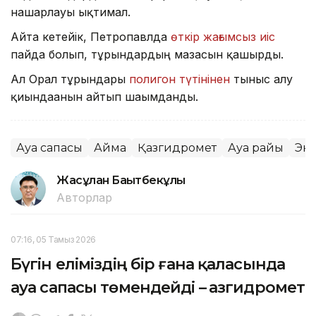
нашарлауы ықтимал.
Айта кетейік, Петропавлда
өткір жағымсыз иіс
пайда болып, тұрғындардың мазасын қашырды.
Ал Орал тұрғындары
полигон түтінінен
тыныс алу
қиындағанын айтып шағымданды.
Ауа сапасы
Аймақ
Қазгидромет
Ауа райы
Эк
Жасұлан Бақытбекұлы
Авторлар
07:16, 05 Тамыз 2026
Бүгін еліміздің бір ғана қаласында
ауа сапасы төмендейді – Қазгидромет