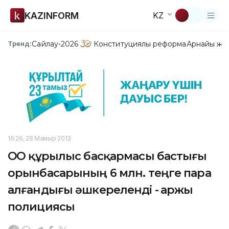
KAZINFORM
KZ
Сайлау-2026
Конституциялық реформа
Арнайы жо
Тренд:
16:26, 28 Мамыр 2013
ОҚО құрылыс басқармасы бастығы
орынбасарының 6 млн. теңге пара
алғандығы әшкереленді - Қаржы
полициясы