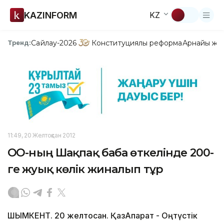
KAZINFORM
KZ
Сайлау-2026
Конституциялық реформа
Арнайы жо
Тренд:
11:49, 20 Желтоқсан 2012
ОҚО-ның Шақпақ баба өткелінде 200-
ге жуық көлік жиналып тұр
ШЫМКЕНТ. 20 желтоқсан. ҚазАқпарат - Оңтүстік