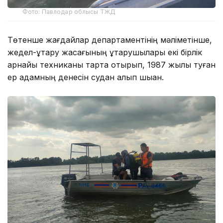
Фото: Павлодар облысы ТЖД
Төтенше жағдайлар департаментінің мәліметінше,
жедел-құтқару жасағының құтқарушылары екі бірлік
арнайы техниканы тарта отырып, 1987 жылы туған
ер адамның денесін судан алып шыққан.