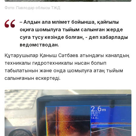
Фото: Павлодар облысы ТЖД
– Алдын ала мәлімет бойынша, қайғылы
оқиға шомылуға тыйым салынған жерде
суға түсу кезінде болған, - деп хабарлады
ведомстводан.
Құтқарушылар Қаныш Сәтбаев атындағы каналдың
техникалық гидротехникалық нысан болып
табылатынын және онда шомылуға қатаң тыйым
салынғанын ескертеді.