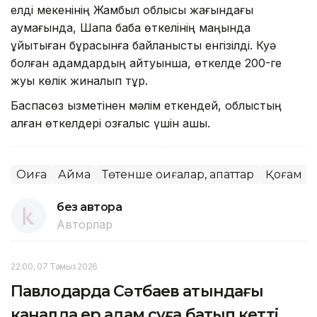
елді мекенінің Жамбыл облысы жағындағы
аумағында, Шақпақ баба өткелінің маңында
ұйытқыған бұрқасынға байланысты енгізілді. Куә
болған адамдардың айтуынша, өткелде 200-ге
жуық көлік жиналып тұр.
Баспасөз қызметінен мәлім еткендей, облыстың
қалған өткелдері қозғалыс үшін ашық.
Оқиға
Аймақ
Төтенше оқиғалар, апаттар
Қоғам
без автора
Авторлар
22:00, 07 Тамыз 2026
Павлодарда Сәтбаев атындағы
каналда ер адам суға батып кетті