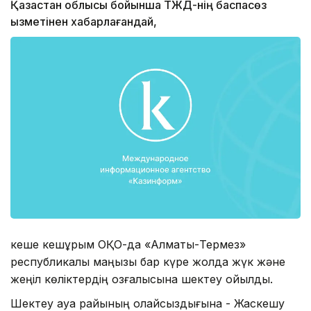
Қазақстан облысы бойынша ТЖД-нің баспасөз
қызметінен хабарлағандай,
кеше кешқұрым ОҚО-да «Алматы-Термез»
республикалық маңызы бар күре жолда жүк және
жеңіл көліктердің қозғалысына шектеу қойылды.
Шектеу ауа райының қолайсыздығына - Жаскешу