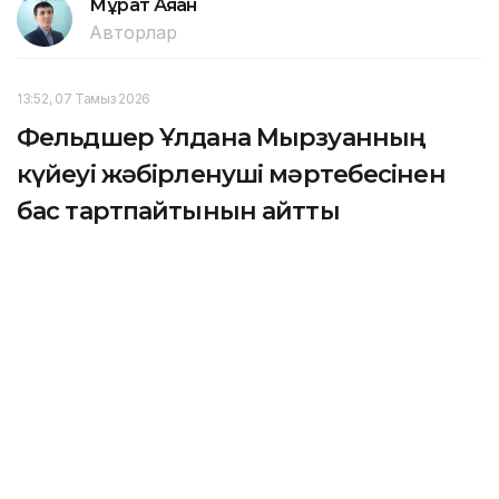
Мұрат Аяған
Авторлар
13:52, 07 Тамыз 2026
Фельдшер Ұлдана Мырзуанның
күйеуі жәбірленуші мәртебесінен
бас тартпайтынын айтты
АСТАНА. KAZINFORM – 2025 жылғы қарашада
қызметтік міндетін атқару кезінде қаза тапқан
фельдшер Ұлдана Мырзуанның күйеуі оның өліміне
қатысты қылмыстық іс бойынша жәбірленуші
мәртебесінен бас тартпайтынын мәлімдеді.