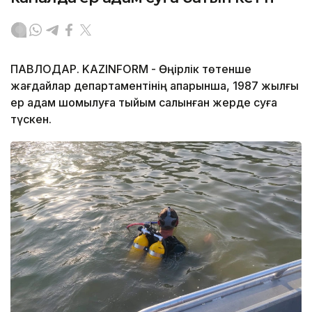
ПАВЛОДАР. KAZINFORM - Өңірлік төтенше
жағдайлар департаментінің ақпарынша, 1987 жылғы
ер адам шомылуға тыйым салынған жерде суға
түскен.