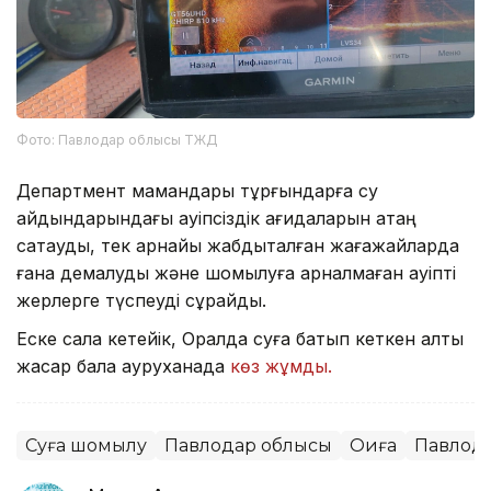
Фото: Павлодар облысы ТЖД
Департмент мамандары тұрғындарға су
айдындарындағы қауіпсіздік қағидаларын қатаң
сақтауды, тек арнайы жабдықталған жағажайларда
ғана демалуды және шомылуға арналмаған қауіпті
жерлерге түспеуді сұрайды.
Еске сала кетейік, Оралда суға батып кеткен алты
жасар бала ауруханада
көз жұмды.
Суға шомылу
Павлодар облысы
Оқиға
Павлод