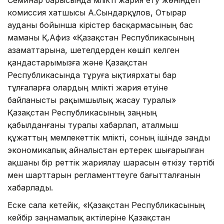
комиссия хатшысы А.Сындарқұлов, Отырар
ауданы бойынша кірістер басқармасының бас
маманы Қ.Афиз «Қазақстан Республикасының
азаматтарына, шетелдерден көшіп келген
қандастарымызға және Қазақстан
Республикасында тұруға ықтиярхаты бар
тұлғаларға олардың мүлікті жария етуіне
байланысты рақымшылық жасау туралы»
Қазақстан Республикасының заңның
қабылданғаны туралы хабарлап, аталмыш
құжаттың мемлекеттік мүлікті, соның ішінде заңды
экономикалық айналыстан ертерек шығарылған
ақшаны бір реттік жариялау шарасын өткізу тәртібі
мен шарттарын регламенттеуге бағытталғанын
хабарлады.
Еске сала кетейік, «Қазақстан Республикасының
кейбір заңнамалық актілеріне Қазақстан