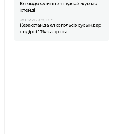
Елімізде флиппинг қалай жұмыс
істейді
05 тамыз 2026, 17:50
Қазақстанда алкогольсіз сусындар
өндірісі 17%-ға артты