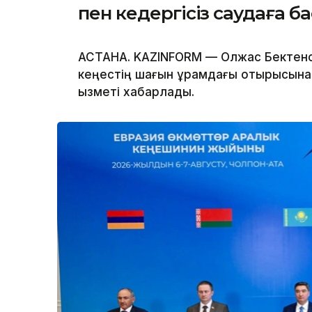
пен кедергісіз саудаға б
АСТАНА. KAZINFORM — Олжас Бектено
кеңестің шағын құрамдағы отырысына 
қызметі хабарлады.