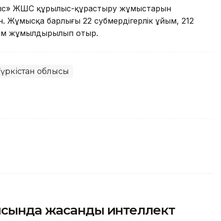
лыс» ЖШС құрылыс-құрастыру жұмыстарын
. Жұмысқа барлығы 22 субмердігерлік ұйым, 212
дам жұмылдырылып отыр.
Түркістан облысы
ясында жасанды интеллект