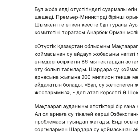
Бұл жоба елдің оңтүстігіндегі суармалы ег
шешеді. Премьер-Министрдің бірінші оры
Шымкентте өткен кеңесте бұл туралы Ау
комитетінің төрағасы Анарбек Орман мәлім
«Оңтүстік Қазақстан облысының Мақтаара
қоймасынан су айдау» жобасының негізгі 
өнімдері өсірілетін 86 мың гектардан ас
ету болып табылады. Шардара су қойма
арнасына жылына 200 миллион текше ме
айдалатын болады. «Бұл, су жетіспеген ж
жоспарымыз», - деп атап көрсетті Ө.Шөк
Мақтаарал ауданының егістіктері бір ған
Ал ол арнаға су тікелей көрші Өзбекста
проблемасы туындап жатады. Енді осынд
сорғылармен Шардара су қоймасынан ай