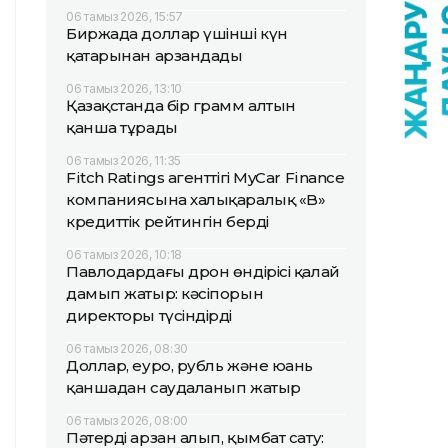
06 тамыз 2026, 15:57
Биржада доллар үшінші күн
қатарынан арзандады
06 тамыз 2026, 13:10
Қазақстанда бір грамм алтын
қанша тұрады
06 тамыз 2026, 11:35
Fitch Ratings агенттігі MyCar Finance
компаниясына халықаралық «B»
кредиттік рейтингін берді
06 тамыз 2026, 10:18
Павлодардағы дрон өндірісі қалай
дамып жатыр: кәсіпорын
директоры түсіндірді
06 тамыз 2026, 08:30
Доллар, еуро, рубль және юань
қаншадан саудаланып жатыр
06 тамыз 2026, 08:00
Пәтерді арзан алып, қымбат сату: