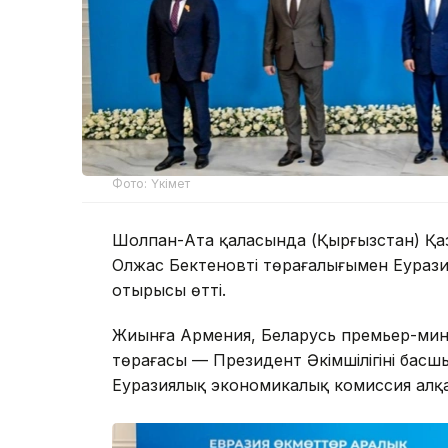
Фото: Үкімет
Шолпан-Ата қаласында (Қырғызстан) Қа
Олжас Бектеновтің төрағалығымен Еурази
отырысы өтті.
Жиынға Армения, Беларусь премьер-мини
төрағасы — Президент Әкімшілігінің басш
Еуразиялық экономикалық комиссия алқа