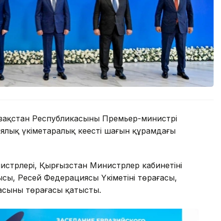
зақстан Республикасының Премьер-министрі
ялық үкіметаралық кеңестің шағын құрамдағы
стрлері, Қырғызстан Министрлер кабинетінің
ысы, Ресей Федерациясы Үкіметінің төрағасы,
сының төрағасы қатысты.