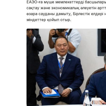
ЕАЭО-ға мүше мемлекеттердің басшылар
сақтау және экономикалық әлеуетін артт
өзара сауданы дамыту, Бірлестік елдері
міндеттер қойып отыр.