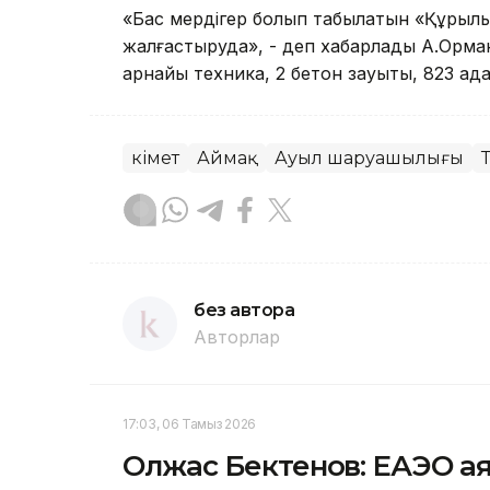
«Бас мердігер болып табылатын «Құры
жалғастыруда», - деп хабарлады А.Орман
арнайы техника, 2 бетон зауыты, 823 а
Үкімет
Аймақ
Ауыл шаруашылығы
без автора
Авторлар
17:03, 06 Тамыз 2026
Олжас Бектенов: ЕАЭО а