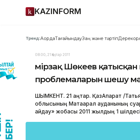
KAZINFORM
Ақорда
Тағайындау
Заң және тәртіп
Дерекқор
Тренд:
08:00, 21 Қаңтар 2011
Өмірзақ Шөкеев қатысқан
проблемаларын шешу мә
ШЫМКЕНТ. 21 қаңтар. ҚазАқпарат /Тать
облысының Мақтаарал ауданының суа
айдау» жобасы 2011 жылдың 1 шілдес