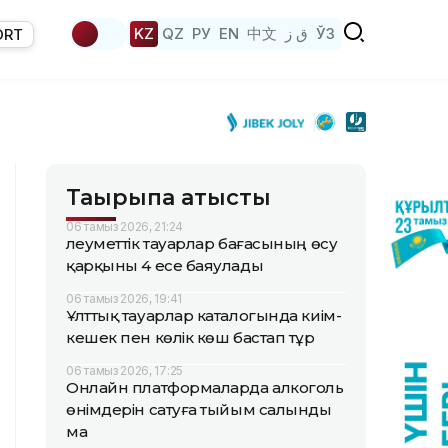
KZ
QZ
РУ
EN
中文
ق ز
ЎЗ
ORT
Тақырыпқа қатысты
06 тамыз 2026, 21:24
Әлеуметтік тауарлар бағасының өсу
қарқыны 4 есе баяулады
06 тамыз 2026, 19:41
Ұлттық тауарлар каталогында киім-
кешек пен көлік көш бастап тұр
06 тамыз 2026, 17:25
Онлайн платформаларда алкоголь
өнімдерін сатуға тыйым салынды
ма