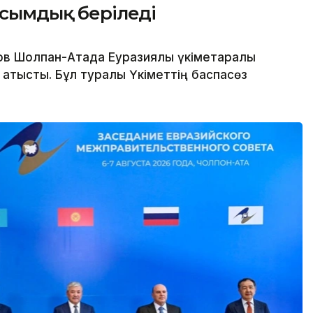
асымдық беріледі
в Шолпан-Атада Еуразиялық үкіметаралық
қатысты. Бұл туралы Үкіметтің баспасөз