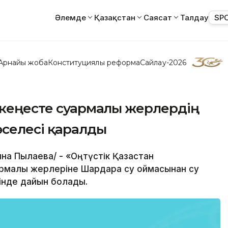
Әлемде
Қазақстан
Саясат
Талдау
SP
Арнайы жоба
Конституциялық реформа
Сайлау-2026
 кеңесте суармалы жерлердің
селесі қаралды
яна Пылаева/ - «Оңтүстік Қазақстан
рмалы жерлеріне Шардара су қоймасынан су
інде дайын болады.