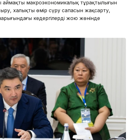
ы аймақтың макроэкономикалық тұрақтылығын
ыру, халықтың өмір сүру сапасын жақсарту,
 нарығындағы кедергілерді жою жөнінде