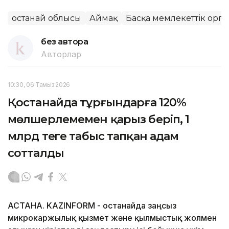
Қостанай облысы
Аймақ
Басқа мемлекеттік орг
без автора
Авторлар
10:30, 06 Тамыз 2026
Қостанайда тұрғындарға 120%
мөлшерлемемен қарыз беріп, 1
млрд теңге табыс тапқан адам
сотталды
АСТАНА. KAZINFORM - Қостанайда заңсыз
микрокаржылық қызмет және қылмыстық жолмен