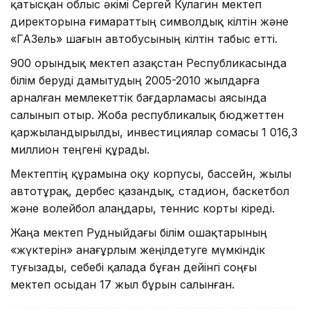
қатысқан облыс әкімі Сергей Кулагин мектеп
директорына ғимараттың символдық кілтін және
«ГАЗель» шағын автобусының кілтін табыс етті.
900 орындық мектеп Қазақстан Республикасында
білім беруді дамытудың 2005-2010 жылдарға
арналған мемлекеттік бағдарламасы аясында
салынып отыр. Жоба республикалық бюджеттен
қаржыландырылды, инвестициялар сомасы 1 016,3
миллион теңгені құрады.
Мектептің құрамына оқу корпусы, бассейн, жылы
автотұрақ, дербес қазандық, стадион, баскетбол
және волейбол алаңдары, теннис корты кіреді.
Жаңа мектеп Рудныйдағы білім ошақтарының
«жүктерін» анағұрлым жеңілдетуге мүмкіндік
туғызады, себебі қалада бұған дейінгі соңғы
мектеп осыдан 17 жыл бұрын салынған.