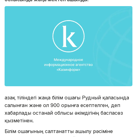
Қазақ тіліндегі жаңа білім ошағы Рудный қаласында
салынған және ол 900 орынға есептелген, деп
хабарлады Қостанай облысы әкімдігінің баспасөз
қызметінен.
Білім ошағының салтанатты ашылу рәсіміне