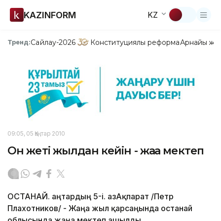
KAZINFORM
KZ
Сайлау-2026
Конституциялық реформа
Арнайы жо
Тренд:
09:05, 05 Қаңтар 2010
Он жеті жылдан кейін - жаңа мектеп
ҚОСТАНАЙ. Қаңтардың 5-і. ҚазАқпарат /Петр
Плахотников/ - Жаңа жыл қарсаңында Қостанай
облысында жаңа мектеп ашылды.