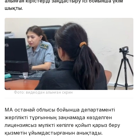
алынған кірістерді заңдастыру ісі бойынша үкім
шықты.
Фото: видеодан алынған скрин
ҚМА Қостанай облысы бойынша департаменті
жергілікті тұрғынның заңнамада көзделген
лицензиясыз мүлікті кепілге қойып қарыз беру
қызметін ұйымдастырғанын анықтады.