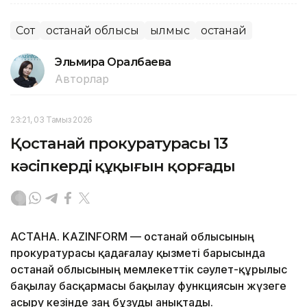
Сот
Қостанай облысы
Қылмыс
Қостанай
Эльмира Оралбаева
Авторлар
23:21, 03 Тамыз 2026
Қостанай прокуратурасы 13
кәсіпкердің құқығын қорғады
АСТАНА. KAZINFORM — Қостанай облысының
прокуратурасы қадағалау қызметі барысында
Қостанай облысының мемлекеттік сәулет-құрылыс
бақылау басқармасы бақылау функциясын жүзеге
асыру кезінде заң бұзуды анықтады.