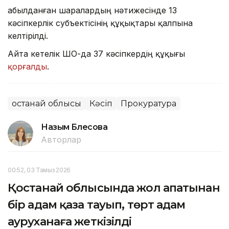
Қабылданған шаралардың нәтижесінде 13
кәсіпкерлік субъектісінің құқықтары қалпына
келтірілді.
Айта кетелік ШҚО-да 37 кәсіпкердің құқығы
қорғалды
.
Қостанай облысы
Кәсіп
Прокуратура
Назым Бөлесова
Авторлар
00:52, 03 Тамыз 2026
Қостанай облысында жол апатынан
бір адам қаза тауып, төрт адам
ауруханаға жеткізілді