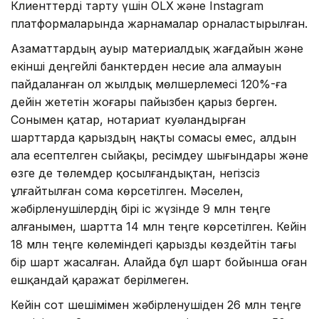
Клиенттерді тарту үшін OLX
және Instagram
платформаларында жарнамалар орналастырылған.
Азаматтардың ауыр материалдық жағдайын және
екінші деңгейлі банктерден несие ала алмауын
пайдаланған ол жылдық мөлшерлемесі 120%-ға
дейін жететін жоғары пайызбен қарыз берген.
Сонымен қатар, нотариат куәландырған
шарттарда қарыздың нақты сомасы емес, алдын
ала есептелген сыйақы, ресімдеу шығындары және
өзге де төлемдер қосылғандықтан, негізсіз
ұлғайтылған сома көрсетілген. Мәселен,
жәбірленушілердің бірі іс жүзінде 9 млн теңге
алғанымен, шартта 14 млн теңге көрсетілген. Кейін
18 млн теңге көлеміндегі қарызды көздейтін тағы
бір шарт жасалған. Алайда бұл шарт бойынша оған
ешқандай қаражат берілмеген.
Кейін сот шешімімен жәбірленушіден 26 млн теңге