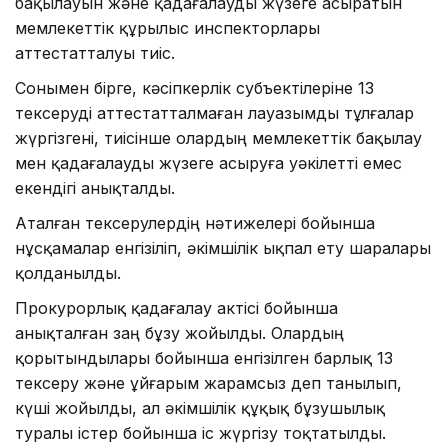
бақылауын және қадағалауды жүзеге асыратын
мемлекеттік құрылыс инспекторлары
аттестатталуы тиіс.
Сонымен бірге, кәсіпкерлік субъектілеріне 13
тексеруді аттестатталмаған лауазымды тұлғалар
жүргізгені, тиісінше олардың мемлекеттік бақылау
мен қадағалауды жүзеге асыруға уәкілетті емес
екендігі анықталды.
Аталған тексерулердің нәтижелері бойынша
нұсқамалар енгізіліп, әкімшілік ықпал ету шаралары
қолданылды.
Прокурорлық қадағалау актісі бойынша
анықталған заң бұзу жойылды. Олардың
қорытындылары бойынша енгізілген барлық 13
тексеру және ұйғарым жарамсыз деп танылып,
күші жойылды, ал әкімшілік құқық бұзушылық
туралы істер бойынша іс жүргізу тоқтатылды.