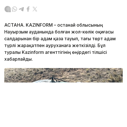
АСТАНА. KAZINFORM – Қостанай облысының
Науырзым ауданында болған жол-көлік оқиғасы
салдарынан бір адам қаза тауып, тағы төрт адам
түрлі жарақатпен ауруханаға жеткізілді. Бұл
туралы Kazinform агенттігінің өңірдегі тілшісі
хабарлайды.