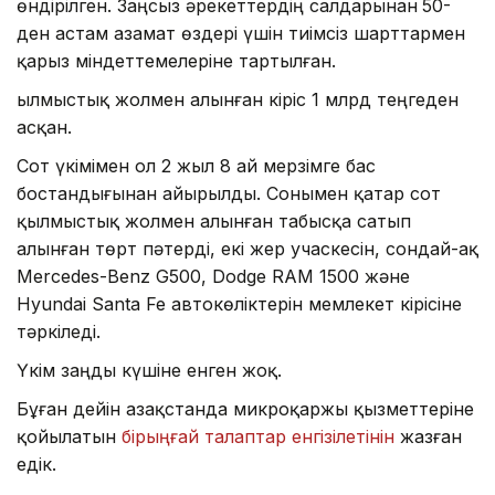
өндірілген. Заңсыз әрекеттердің салдарынан
50-
ден астам азамат өздері үшін тиімсіз шарттармен
қарыз міндеттемелеріне тартылған.
Қылмыстық жолмен алынған кіріс 1 млрд теңгеден
асқан.
Сот үкімімен ол 2 жыл 8 ай мерзімге бас
бостандығынан айырылды. Сонымен қатар сот
қылмыстық жолмен алынған табысқа сатып
алынған төрт пәтерді, екі жер учаскесін, сондай-ақ
Mercedes-Benz G500, Dodge RAM 1500 және
Hyundai Santa Fe автокөліктерін мемлекет кірісіне
тәркіледі.
Үкім заңды күшіне енген жоқ.
Бұған дейін Қазақстанда микроқаржы қызметтеріне
қойылатын
бірыңғай талаптар енгізілетінін
жазған
едік.