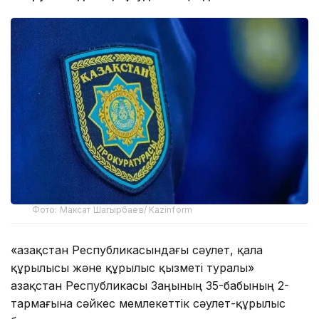
Фото: Максат Шагырбаев/ Kazinform
«Қазақстан Республикасындағы сәулет, қала
құрылысы және құрылыс қызметі туралы»
Қазақстан Республикасы Заңының 35-бабының 2-
тармағына сәйкес мемлекеттік сәулет-құрылыс