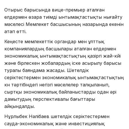
Отырыс барысында вице-премьер аталған
елдермен өзара тиімді ынтымақтастықты нығайту
мәселесі Мемлекет басшысының назарында екенін
атап өтті.
Кеңесте мемлекеттік органдар мен ұлттық
компаниялардың басшылары аталған елдермен
экономикалық ынтымақтастықтың қазіргі жай-күйі
және бірлескен жобалардың іске асырылу барысы
туралы баяндама жасады. Шетелдік
серіктестермен экономикалық ынтымақтастықтың
күн тәртібіндегі негізгі мәселелер талқыланып,
сыртқы экономикалық байланыстарды одан әрі
дамытудың перспективалы бағыттары
айқындалды.
Нұрлыбек Нәлібаев шетелдік серіктестермен
сауда-экономикалық және инвестициялық