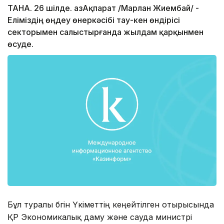
ТАНА. 26 шілде. ҚазАқпарат /Марлан Жиембай/ -
Еліміздің өңдеу өнеркәсібі тау-кен өндірісі
секторымен салыстырғанда жылдам қарқынмен
өсуде.
Бұл туралы бүгін Үкіметтің кеңейтілген отырысында
ҚР Экономикалық даму және сауда министрі