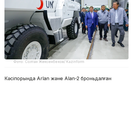
Фото: Солтан Жексенбеков/ Kazinform
Кәсіпорында Arlan және Alan-2 броньдалған
дөңгелекті машиналары, Barys жауынгерлік
броньды көлігінің 4×4, 6×6 және 8×8 өлшеміндегі
модельдері, сондай-ақ, жүзетін әрі дөңгелекті
Terrex-Barys-A 8×8 платформасы шығарылады.