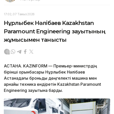
17:02, 07 Тамыз 2026
Нұрлыбек Нәлібаев Kazakhstan
Paramount Engineering зауытының
жұмысымен танысты
АСТАНА. KAZINFORM — Премьер-министрдің
бірінші орынбасары Нұрлыбек Нәлібаев
Астанадағы броньды дөңгелекті машина мен
арнайы техника өндіретін Kazakhstan Paramount
Engineering зауытына барды.