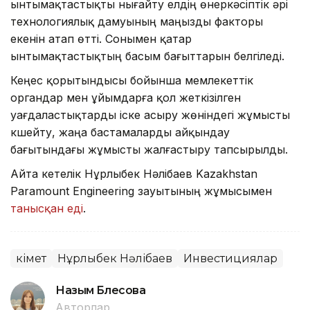
ынтымақтастықты нығайту елдің өнеркәсіптік әрі
технологиялық дамуының маңызды факторы
екенін атап өтті. Сонымен қатар
ынтымақтастықтың басым бағыттарын белгіледі.
Кеңес қорытындысы бойынша мемлекеттік
органдар мен ұйымдарға қол жеткізілген
уағдаластықтарды іске асыру жөніндегі жұмысты
күшейту, жаңа бастамаларды айқындау
бағытындағы жұмысты жалғастыру тапсырылды.
Айта кетелік Нұрлыбек Нәлібаев Kazakhstan
Paramount Engineering зауытының жұмысымен
танысқан еді
.
Үкімет
Нұрлыбек Нәлібаев
Инвестициялар
Назым Бөлесова
Авторлар