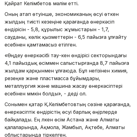
Қайрат Келімбетов мәлім етті.
Оның атап өтуінше, экономиканың өсуі өткен
жылдың тиісті кезеңіне қарағанда өнеркәсіп
өндірісін - 5,8, құрылыс жұмыстарын - 1,7,
сауданы, көлік қызметтерін - 6,5 пайызға ұлғайту
есебінен қамтамасыз етілген.
«Өңдеу өнеркәсібі тау-кен өндірісі секторындағы
4,1 пайыздық өсіммен салыстырғанда 8,7 пайызға
жылдам қарқынмен ұлғаюда. Бұл негізінен химия,
резеңке және пластмасса бұйымдары,
металлургия және машина жасау өнеркәсіптері
есебінен мүмкін болды», - деді ол.
Сонымен қатар Қ.Келімбетовтың сөзіне қарағанда,
өнеркәсіптік өндірістің өсуі барлық өңірлерде
байқалады. Ең үлкен өсім Астана және Алматы
қалаларында, Ақмола, Жамбыл, Ақтөбе, Алматы
облыстарында тіркелген.