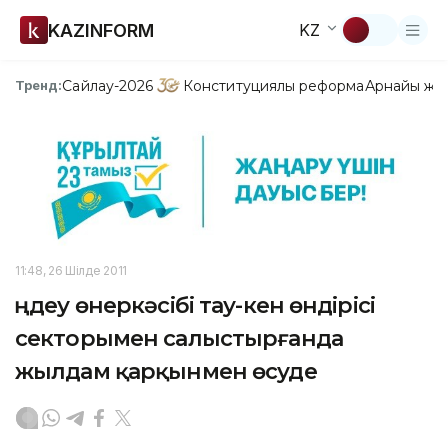
KAZINFORM
KZ
Сайлау-2026
Конституциялық реформа
Арнайы жо
Тренд:
11:48, 26 Шілде 2011
Өңдеу өнеркәсібі тау-кен өндірісі
секторымен салыстырғанда
жылдам қарқынмен өсуде