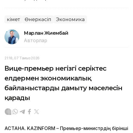
Үкімет
Өнеркәсіп
Экономика
Марлан Жиембай
Авторлар
21:18, 07 Тамыз 2026
Вице-премьер негізгі серіктес
елдермен экономикалық
байланыстарды дамыту мәселесін
қарады
АСТАНА. KAZINFORM – Премьер-министрдің бірінші