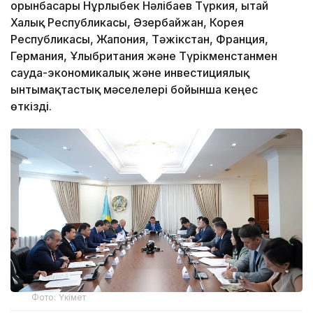
орынбасары Нұрлыбек Нәлібаев Түркия, Қытай
Халық Республикасы, Әзербайжан, Корея
Республикасы, Жапония, Тәжікстан, Франция,
Германия, Ұлыбритания және Түрікменстанмен
сауда-экономикалық және инвестициялық
ынтымақтастық мәселелері бойынша кеңес
өткізді.
Фото: Үкімет