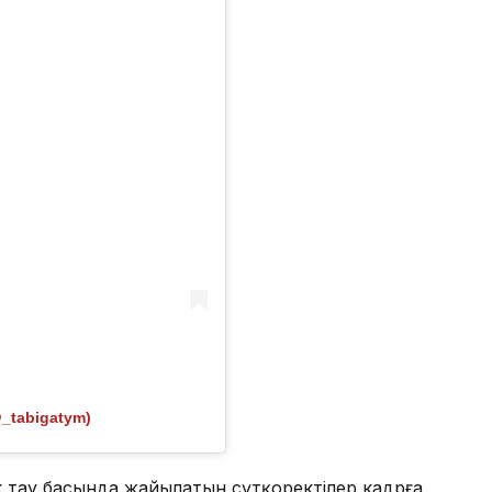
@_tabigatym)
к тау басында жайылатын сүтқоректілер кадрға