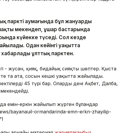
ық парктің аумағында бұл жануардың
ймақты мекендеп, ұшар бастарында
ында күйекке түседі. Сол кезде
айылады. Одан кейінгі уақытта
п хабарлады ұлттық парктен.
егі - жусан, қияқ, бидайық сияқты шөптер. Қыста
те таң ата, сосын кешкі уақытта жайылады.
ктілердің 45 түрі бар. Олардың дені Ақбет, Далба,
мекендейді.
нда емін-еркін жайылып жүрген бұландар
/news/bayanauil-ormandarinda-emn-erkn-zhayilip-
71
уралы арнайы материал
жариялағанбыз
.