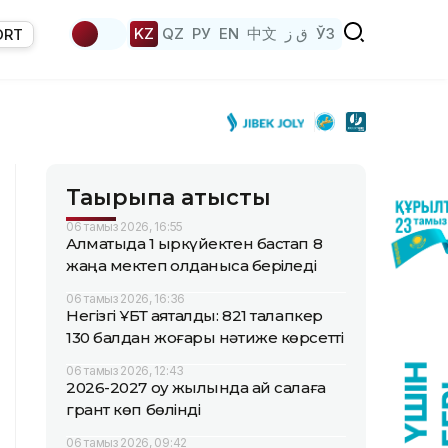
KZ
QZ
РУ
EN
中文
ق ز
ЎЗ
ORT
Тақырыпқа қатысты
06 тамыз 2026, 16:55
Алматыда 1 қыркүйектен бастап 8
жаңа мектеп қолданысқа беріледі
06 тамыз 2026, 16:36
Негізгі ҰБТ аяқталды: 821 талапкер
130 балдан жоғары нәтиже көрсетті
06 тамыз 2026, 12:43
2026-2027 оқу жылында қай салаға
грант көп бөлінді
06 тамыз 2026, 09:42