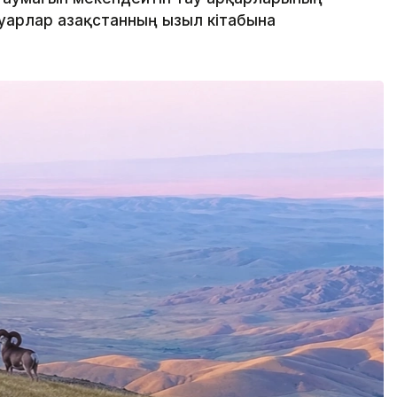
уарлар Қазақстанның Қызыл кітабына