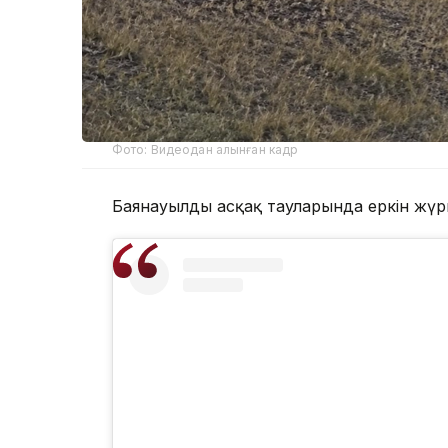
Фото: Видеодан алынған кадр
Баянауылдың асқақ тауларында еркін жүр