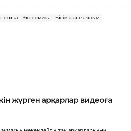
ргетика
Экономика
Білім және ғылым
кін жүрген арқарлар видеоға
 аумағын мекендейтін тау арқарларының