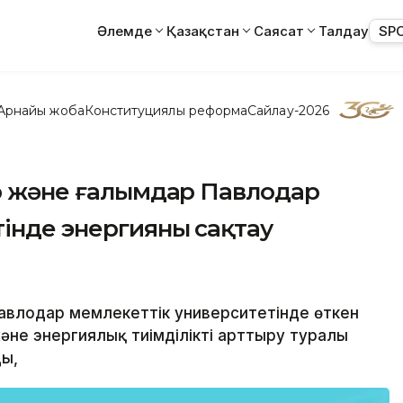
Әлемде
Қазақстан
Саясат
Талдау
SP
Арнайы жоба
Конституциялық реформа
Сайлау-2026
ер және ғалымдар Павлодар
інде энергияны сақтау
Павлодар мемлекеттік университетінде өткен
әне энергиялық тиімділікті арттыру туралы
ы,