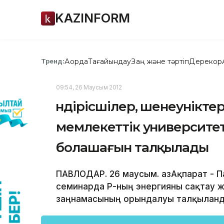
KAZINFORM
Ақорда
Тағайындау
Заң және тәртіп
Дерекқор
Тренд:
09:54, 26 Маусым 2012
Өндірісшілер, шенеунікт
мемлекеттік университет
болашағын талқылады
ПАВЛОДАР. 26 маусым. ҚазАқпарат - 
семинарда ҚР-ның энергияны сақтау ж
заңнамасының орындалуы талқыланд