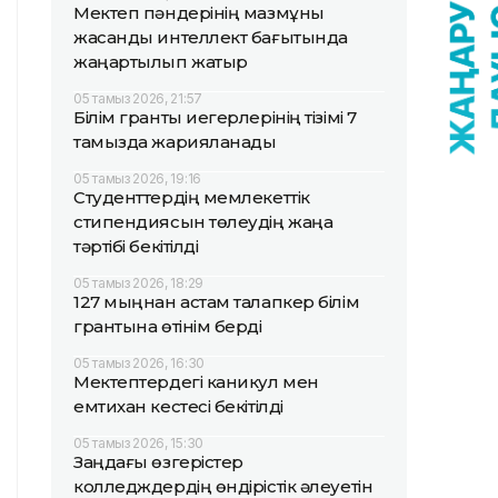
Мектеп пәндерінің мазмұны
жасанды интеллект бағытында
жаңартылып жатыр
05 тамыз 2026, 21:57
Білім гранты иегерлерінің тізімі 7
тамызда жарияланады
05 тамыз 2026, 19:16
Студенттердің мемлекеттік
стипендиясын төлеудің жаңа
тәртібі бекітілді
05 тамыз 2026, 18:29
127 мыңнан астам талапкер білім
грантына өтінім берді
05 тамыз 2026, 16:30
Мектептердегі каникул мен
емтихан кестесі бекітілді
05 тамыз 2026, 15:30
Заңдағы өзгерістер
колледждердің өндірістік әлеуетін