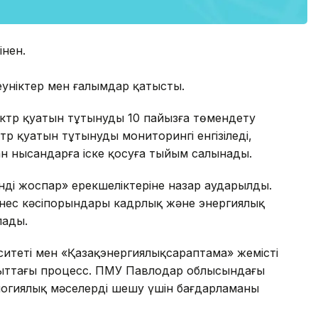
інен.
неуніктер мен ғалымдар қатысты.
лектр қуатын тұтынуды 10 пайызға төмендету
р қуатын тұтынудың мониторингі енгізіледі,
н нысандарға іске қосуға тыйым салынады.
енді жоспар» ерекшеліктеріне назар аударылды.
знес кәсіпорындары кадрлық және энергиялық
лады.
итеті мен «Қазақэнергиялықсараптама» жемісті
ағыттағы процесс. ПМУ Павлодар облысындағы
логиялық мәселерді шешу үшін бағдарламаны