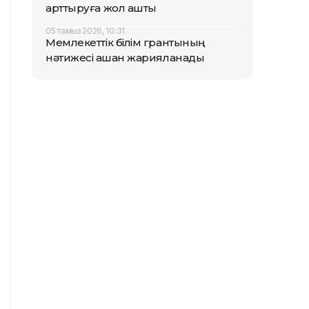
арттыруға жол ашты
05 тамыз 2026, 10:31
Мемлекеттік білім грантының
нәтижесі қашан жарияланады