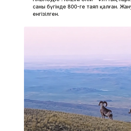
саны бүгінде 800-ге таяп қалған. Жан
енгізілген.