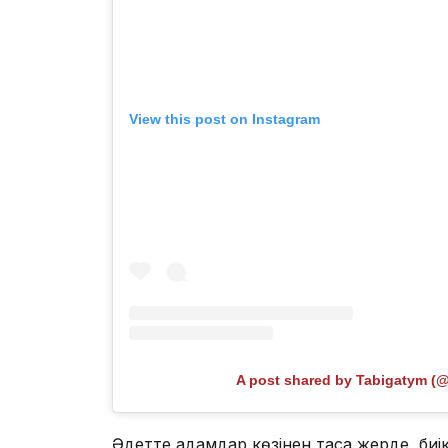
View this post on Instagram
A post shared by Tabigatym (
Әдетте адамдар көзінен таса жерде, биі