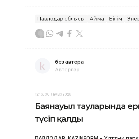
Павлодар облысы
Аймақ
Білім
Эне
без автора
Авторлар
12:16, 06 Тамыз 2026
Баянауыл тауларында ер
түсіп қалды
ПАВЛОДАР. KAZINFORM - Ұлттық парк