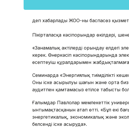
деп хабарлады ЖОО-ның баспасөз қызмет
Пікірталасқа кәсіпорындар өкілдері, ше
«Заңнамалық актілерді орындау елдегі э
керек. Өнеркәсіп кәсіпорындарында элект
есептеуіш құралдарымен жабдықталмаға
Семинарда «Энергиялық тиімділіктің кеш
Оның іске асырылуы шағын және орта би
аудитпен қамтамасыз етілсе табысты бо
Ғалымдар Павлолар мемлекеттік универс
ынтымақтасқанын атап өтті. «Бұл екі б
энергетикалық, экономикалық және эко
белсенді іске асыруда».