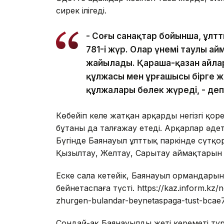
сирек ілігеді.
- Соңғы санақтар бойынша, ұлтт
781-і жүр. Олар үнемі таулы а
жайылады. Қараша-қазан айлар
құлжасы мен ұрғашысы бірге ж
құлжалары бөлек жүреді, - де
Көбейіп келе жатқан арқардың негізгі қор
бұтаны да талғажау етеді. Арқарлар әдет
Бүгінде Баянауыл ұлттық паркінде сүтқоре
Қызылтау, Желтау, Сарытау аймақтарын 
Еске сала кетейік, Баянауыл ормандары
бейнетаспаға түсті. https://kaz.inform.kz
zhurgen-bulandar-beynetaspaga-tust-bcae
Сондай-ақ Баянауылдың жеті кереметі т