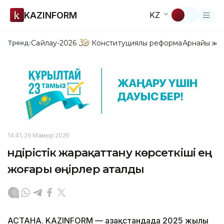
KAZINFORM
KZ
Сайлау-2026
Конституциялық реформа
Арнайы жо
Тренд:
14:41, 26 Мамыр 2026
Өндірістік жарақаттану көрсеткіші ең
жоғары өңірлер аталды
АСТАНА. KAZINFORM — Қазақстандада 2025 жылы