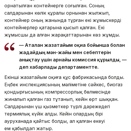
орнатылған контейнерге соғылған. Соның
салдарынан көлік құралы орнынан жылжып,
контейнер оның жанында тұрған екі жұмыскерді
контейнерлер қатарына қысып қалған. Екі
жұмысшы да алған жарақаттарынан көз жұмды.
— Аталған жазатайым оқиға бойынша болған
жағдайдың мән-жайы мен себептерін
анықтау үшін арнайы комиссия құрылды, —
деп хабарлады департаментте.
Екінші жазатайым оқиға құс фабрикасында болды.
Еңбек инспекциясының мәліметіне сәйкес, биогаз
қондырғысының компрессорлық бөлмесінде
жиналып қалған газ тұтанып, кейін өрт шыққан.
Салдарынан үш қызметкер түрлі дәрежедегі
термиялық күйік алды. Кейін олардың бірі
ауруханада қайтыс болды, ал қалған екеуі
ем қабылдап жатыр.