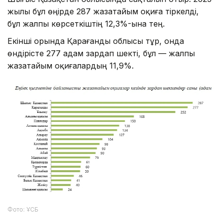
жылы бұл өңірде 287 жазатайым оқиға тіркелді,
бұл жалпы көрсеткіштің 12,3%-ына тең.
Екінші орында Қарағанды облысы тұр, онда
өндірісте 277 адам зардап шекті, бұл — жалпы
жазатайым оқиғалардың 11,9%.
Фото: ҰСБ