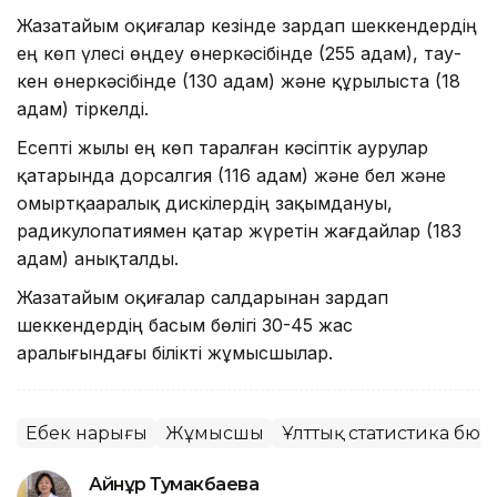
Жазатайым оқиғалар кезінде зардап шеккендердің
ең көп үлесі өңдеу өнеркәсібінде (255 адам), тау-
кен өнеркәсібінде (130 адам) және құрылыста (18
адам) тіркелді.
Есепті жылы ең көп таралған кәсіптік аурулар
қатарында дорсалгия (116 адам) және бел және
омыртқааралық дискілердің зақымдануы,
радикулопатиямен қатар жүретін жағдайлар (183
адам) анықталды.
Жазатайым оқиғалар салдарынан зардап
шеккендердің басым бөлігі 30-45 жас
аралығындағы білікті жұмысшылар.
Еңбек нарығы
Жұмысшы
Ұлттық статистика бю
Айнұр Тумакбаева