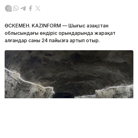
ӨСКЕМЕН. KAZINFORM — Шығыс Қазақстан
облысындағы өндіріс орындарында жарақат
алғандар саны 24 пайызға артып отыр.
Фото: Дарья Аверченко/Kazinform