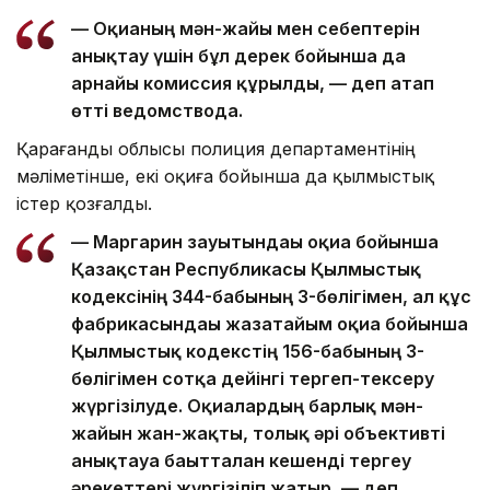
— Оқиғаның мән-жайы мен себептерін
анықтау үшін бұл дерек бойынша да
арнайы комиссия құрылды, — деп атап
өтті ведомствода.
Қарағанды облысы полиция департаментінің
мәліметінше, екі оқиға бойынша да қылмыстық
істер қозғалды.
— Маргарин зауытындағы оқиға бойынша
Қазақстан Республикасы Қылмыстық
кодексінің 344-бабының 3-бөлігімен, ал құс
фабрикасындағы жазатайым оқиға бойынша
Қылмыстық кодекстің 156-бабының 3-
бөлігімен сотқа дейінгі тергеп-тексеру
жүргізілуде. Оқиғалардың барлық мән-
жайын жан-жақты, толық әрі объективті
анықтауға бағытталған кешенді тергеу
әрекеттері жүргізіліп жатыр, — деп