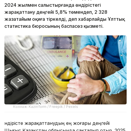
2024 жылмен салыстырғанда өндірістегі
жарақаттану деңгейі 5,8% төмендеп, 2 328
жазатайым оқиға тіркелді, деп хабарлайды Ұлттық
статистика бюросының баспасөз қызметі.
Коллаж: Kazinform / Freepik / Pexels
Өндірісте жарақаттанудың ең жоғары деңгейі
Шығыс Қазақстан облысында сақталып отыр. 2025