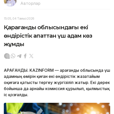
Авторлар
15:05, 04 Тамыз 2026
Қарағанды облысындағы екі
өндірістік апаттан үш адам көз
жұмды
ҚАРАҒАНДЫ. KAZINFORM — Қарағанды облысында үш
адамның өмірін қиған екі өндірістік жазатайым
оқиғаға қатысты тергеу жүргізіліп жатыр. Екі дерек
бойынша да арнайы комиссия құрылып, қылмыстық
іс қозғалды.