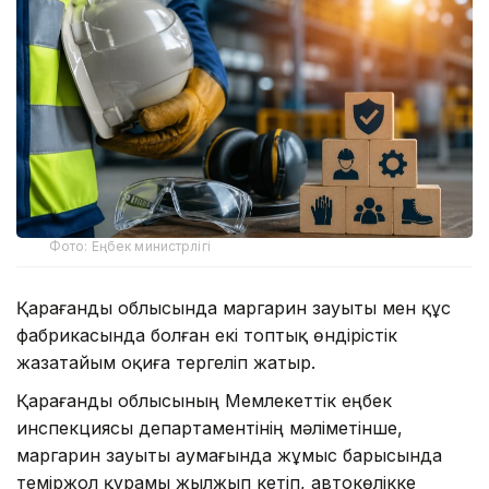
Фото: Еңбек министрлігі
Қарағанды облысында маргарин зауыты мен құс
фабрикасында болған екі топтық өндірістік
жазатайым оқиға тергеліп жатыр.
Қарағанды облысының Мемлекеттік еңбек
инспекциясы департаментінің мәліметінше,
маргарин зауыты аумағында жұмыс барысында
теміржол құрамы жылжып кетіп, автокөлікке