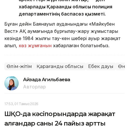
хабарлады Қарағанды облысы полиция
департаментінің баспасөз қызметі.
Бұған дейін Баянауыл ауданындағы «Майкүбен
Вест» АҚ аумағында бұрғылау-жару жұмыстары
кезінде 1984 жылғы тау-кен шебері ауыр жарақат
алып,
көз жұмғанын
хабарлаған болатынбыз.
Өлім-жітім
Қарағанды облысы
Еңбек дауы
Өнді
Айзада Агильбаева
Авторлар
17:53, 01 Тамыз 2026
ШҚО-да кәсіпорындарда жарақат
алғандар саны 24 пайыз артты