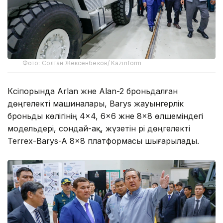
Фото: Солтан Жексенбеков/ Kazinform
Кәсіпорында Arlan және Alan-2 броньдалған
дөңгелекті машиналары, Barys жауынгерлік
броньды көлігінің 4×4, 6×6 және 8×8 өлшеміндегі
модельдері, сондай-ақ, жүзетін әрі дөңгелекті
Terrex-Barys-A 8×8 платформасы шығарылады.