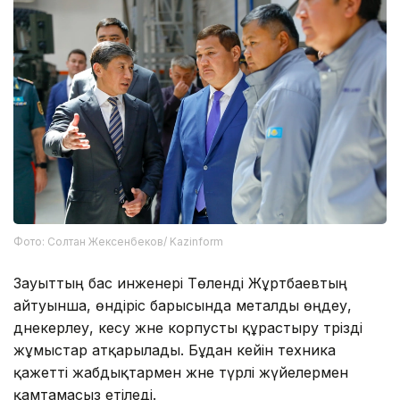
Фото: Солтан Жексенбеков/ Kazinform
Зауыттың бас инженері Төленді Жұртбаевтың
айтуынша, өндіріс барысында металды өңдеу,
дәнекерлеу, кесу және корпусты құрастыру тәрізді
жұмыстар атқарылады. Бұдан кейін техника
қажетті жабдықтармен және түрлі жүйелермен
қамтамасыз етіледі.