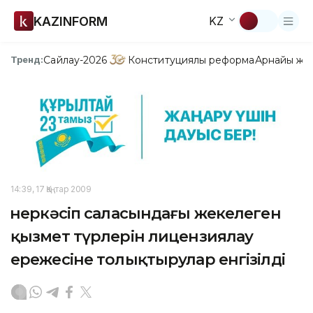
KAZINFORM
KZ
Сайлау-2026
Конституциялық реформа
Арнайы жо
Тренд:
14:39, 17 Қаңтар 2009
Өнеркәсіп саласындағы жекелеген
қызмет түрлерін лицензиялау
ережесіне толықтырулар енгізілді