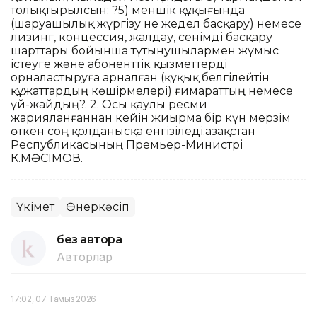
толықтырылсын: ?5) меншік құқығында
(шаруашылық жүргізу не жедел басқару) немесе
лизинг, концессия, жалдау, сенімді басқару
шарттары бойынша тұтынушылармен жұмыс
істеуге және абоненттік қызметтерді
орналастыруға арналған (құқық белгілейтін
құжаттардың көшірмелері) ғимараттың немесе
үй-жайдың?. 2. Осы қаулы ресми
жарияланғаннан кейін жиырма бір күн мерзім
өткен соң қолданысқа енгізіледі.Қазақстан
Республикасының Премьер-Министрі
К.МӘСІМОВ.
Үкімет
Өнеркәсіп
без автора
Авторлар
17:02, 07 Тамыз 2026