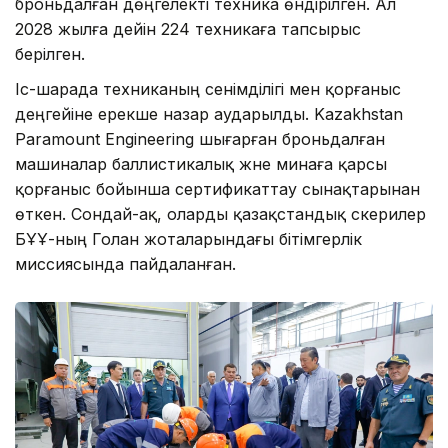
броньдалған дөңгелекті техника өндірілген. Ал
2028 жылға дейін 224 техникаға тапсырыс
берілген.
Іс-шарада техниканың сенімділігі мен қорғаныс
деңгейіне ерекше назар аударылды. Kazakhstan
Paramount Engineering шығарған броньдалған
машиналар баллистикалық және минаға қарсы
қорғаныс бойынша сертификаттау сынақтарынан
өткен. Сондай-ақ, оларды қазақстандық әскерилер
БҰҰ-ның Голан жоталарындағы бітімгерлік
миссиясында пайдаланған.