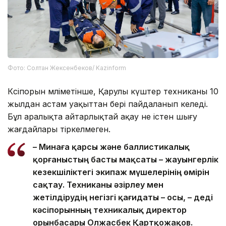
Фото: Солтан Жексенбеков/ Kazinform
Кәсіпорын мәліметінше, Қарулы күштер техниканы 10
жылдан астам уақыттан бері пайдаланып келеді.
Бұл аралықта айтарлықтай ақау не істен шығу
жағдайлары тіркелмеген.
– Минаға қарсы және баллистикалық
қорғаныстың басты мақсаты – жауынгерлік
кезекшіліктегі экипаж мүшелерінің өмірін
сақтау. Техниканы әзірлеу мен
жетілдірудің негізгі қағидаты – осы, – деді
кәсіпорынның техникалық директор
орынбасары Олжасбек Қартқожақов.