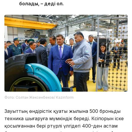
болады, – деді ол.
Фото: Солтан Жексенбеков/ Kazinform
Зауыттың өндірістік қуаты жылына 500 броньды
техника шығаруға мүмкіндік береді. Кәсіпорын іске
қосылғаннан бері әртүрлі үлгідегі 400-ден астам