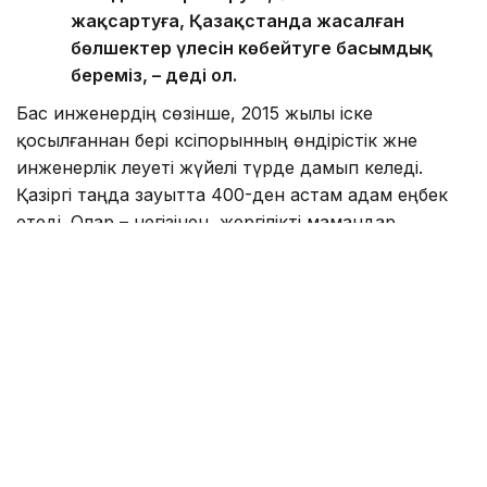
жақсартуға, Қазақстанда жасалған
бөлшектер үлесін көбейтуге басымдық
береміз, – деді ол.
Бас инженердің сөзінше, 2015 жылы іске
қосылғаннан бері кәсіпорынның өндірістік және
инженерлік әлеуеті жүйелі түрде дамып келеді.
Қазіргі таңда зауытта 400-ден астам адам еңбек
етеді. Олар – негізінен, жергілікті мамандар.