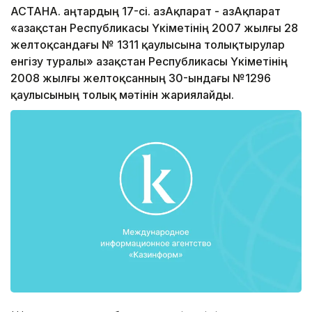
АСТАНА. Қаңтардың 17-сі. ҚазАқпарат - ҚазАқпарат
«Қазақстан Республикасы Үкіметінің 2007 жылғы 28
желтоқсандағы № 1311 қаулысына толықтырулар
енгізу туралы» Қазақстан Республикасы Үкіметінің
2008 жылғы желтоқсанның 30-ындағы №1296
қаулысының толық мәтінін жариялайды.