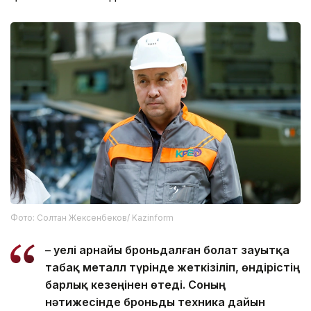
Фото: Солтан Жексенбеков/ Kazinform
– Әуелі арнайы броньдалған болат зауытқа
табақ металл түрінде жеткізіліп, өндірістің
барлық кезеңінен өтеді. Соның
нәтижесінде броньды техника дайын