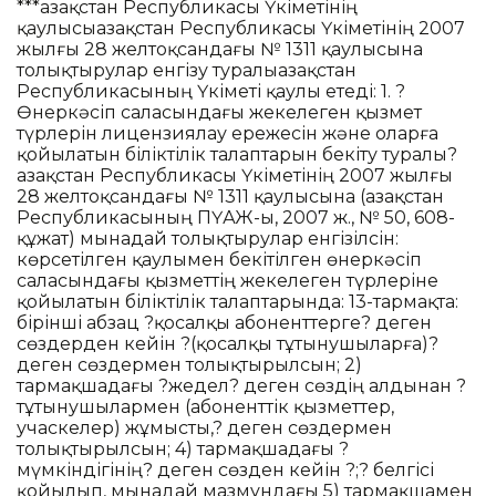
***Қазақстан Республикасы Үкіметінің
қаулысыҚазақстан Республикасы Үкіметінің 2007
жылғы 28 желтоқсандағы № 1311 қаулысына
толықтырулар енгізу туралыҚазақстан
Республикасының Үкіметі қаулы етеді: 1. ?
Өнеркәсіп саласындағы жекелеген қызмет
түрлерін лицензиялау ережесін және оларға
қойылатын біліктілік талаптарын бекіту туралы?
Қазақстан Республикасы Үкіметінің 2007 жылғы
28 желтоқсандағы № 1311 қаулысына (Қазақстан
Республикасының ПҮАЖ-ы, 2007 ж., № 50, 608-
құжат) мынадай толықтырулар енгізілсін:
көрсетілген қаулымен бекітілген өнеркәсіп
саласындағы қызметтің жекелеген түрлеріне
қойылатын біліктілік талаптарында: 13-тармақта:
бірінші абзац ?қосалқы абоненттерге? деген
сөздерден кейін ?(қосалқы тұтынушыларға)?
деген сөздермен толықтырылсын; 2)
тармақшадағы ?жедел? деген сөздің алдынан ?
тұтынушылармен (абоненттік қызметтер,
учаскелер) жұмысты,? деген сөздермен
толықтырылсын; 4) тармақшадағы ?
мүмкіндігінің? деген сөзден кейін ?;? белгісі
қойылып, мынадай мазмұндағы 5) тармақшамен