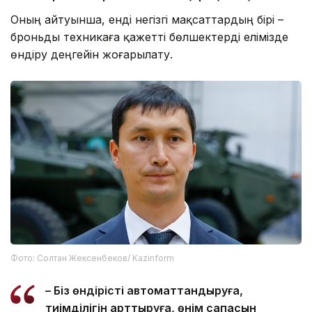
Оның айтуынша, енді негізгі мақсаттардың бірі –
броньды техникаға қажетті бөлшектерді елімізде
өндіру деңгейін жоғарылату.
Фото: Солтан Жексенбеков/ Kazinform
– Біз өндірісті автоматтандыруға,
тиімділігін арттыруға, өнім сапасын