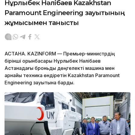
Нұрлыбек Нәлібаев Kazakhstan
Paramount Engineering зауытының
жұмысымен танысты
АСТАНА. KAZINFORM — Премьер-министрдің
бірінші орынбасары Нұрлыбек Нәлібаев
Астанадағы броньды дөңгелекті машина мен
арнайы техника өндіретін Kazakhstan Paramount
Engineering зауытына барды.