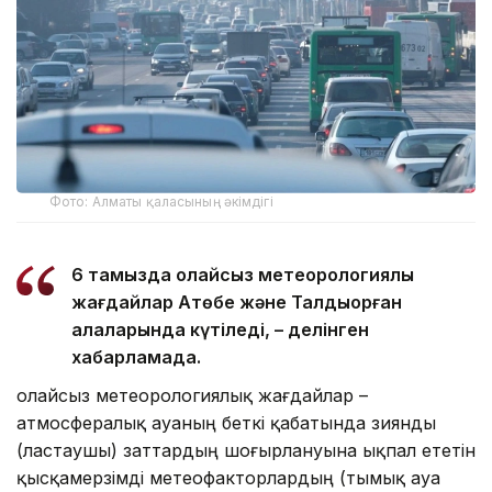
Фото: Алматы қаласының әкімдігі
6 тамызда қолайсыз метеорологиялық
жағдайлар Ақтөбе және Талдықорған
қалаларында күтіледі, – делінген
хабарламада.
Қолайсыз метеорологиялық жағдайлар –
атмосфералық ауаның беткі қабатында зиянды
(ластаушы) заттардың шоғырлануына ықпал ететін
қысқамерзімді метеофакторлардың (тымық ауа