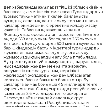
деп хабарлайды ҚазАқпарат тілшісі облыс әкімінің
баспасөз қызметіне сілтеме жасап.Тұрғындардың
тұрмыс тауқыметімен тікелей байланысты
ауылдық, селолық, кенттік округтер мен шағын
қалалар әкімдерінің іс әрекетіне қолдау жасау
қажеттігі Елбасының Қазақстан халқына
Жолдауында ерекше атап көрсетілген. Бүгінде
өңірде 659 елдімекен болса, олар 266 округке
топтасқан. Бұл ауылдарда 600 мыңға жуық халық
бар. Әкімдердің басты міндеттері тұрғындарды
жұмыспен қамтамасыз етуді жүзеге асыру,
жұмыссыздықтың алдын алу болып табылады.
Бұл ретте тұрғын үй-коммуналдық шаруашылық
нысандарын жөндеу мен қайта жарақтау,
әлеуметтік инфрақұрылым, жергілікті
жерлердегі жолдарды жөндеу Елбасы атап
көрсеткен басым бағыттар болып отыр. Бұл
салаларға аймақ бойынша 4,5 миллиард теңге
қарастырылған. Оның сыртында республикалық
қазынадан 2,6 миллиард теңге ескерілген.
Басқосуда айтылғандай селолық округ
әкімдеріне «Қазақстан Республикасындағы