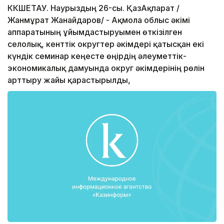
КӨКШЕТАУ. Наурыздың 26-сы. ҚазАқпарат /
Жанмұрат Жанайдаров/ - Ақмола облыс әкімі
аппаратының ұйымдастыруымен өткізілген
селолық, кенттік округтер әкімдері қатысқан екі
күндік семинар кеңесте өңірдің әлеуметтік-
экономикалық дамуында округ әкімдерінің рөлін
арттыру жайы қарастырылды,