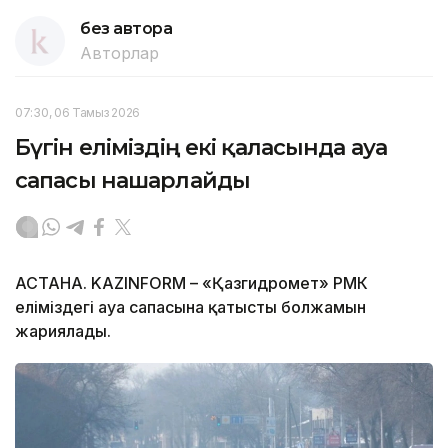
без автора
Авторлар
07:30, 06 Тамыз 2026
Бүгін еліміздің екі қаласында ауа
сапасы нашарлайды
АСТАНА. KAZINFORM – «Қазгидромет» РМК
еліміздегі ауа сапасына қатысты болжамын
жариялады.