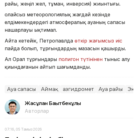
райы, жеңіл жел, тұман, инверсия) жиынтығы.
Қолайсыз метеорологиялық жағдай кезінде
елдімекендердегі атмосфералық ауаның сапасы
нашарлауы ықтимал.
Айта кетейік, Петропавлда
өткір жағымсыз иіс
пайда болып, тұрғындардың мазасын қашырды.
Ал Орал тұрғындары
полигон түтінінен
тыныс алу
қиындағанын айтып шағымданды.
Ауа сапасы
Аймақ
Қазгидромет
Ауа райы
Эко
Жасұлан Бақытбекұлы
Авторлар
07:16, 05 Тамыз 2026