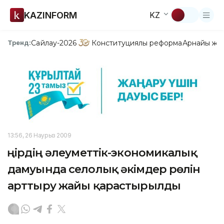
KAZINFORM
KZ
Сайлау-2026
Конституциялық реформа
Арнайы жо
Тренд:
13:56, 26 Наурыз 2009
Өңірдің әлеуметтік-экономикалық
дамуында селолық әкімдер рөлін
арттыру жайы қарастырылды