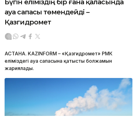
Бүгін еліміздің бір ғана қаласында
ауа сапасы төмендейді –
Қазгидромет
АСТАНА. KAZINFORM – «Қазгидромет» РМК
еліміздегі ауа сапасына қатысты болжамын
жариялады.