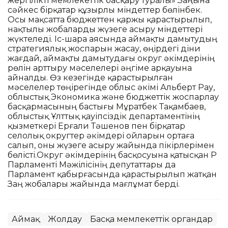
жергілікті мемлекеттік басқару туралы» Заңына
сәйкес бірқатар құзырлы міндеттер бөлінбек.
Осы мақсатта бюджеттен қаржы қарастырылып,
нақтылы жобаларды жүзеге асыру міндеттері
жүктеледі. Іс-шара аясында аймақты дамытудың
стратегиялық жоспарын жасау, өңірдегі діни
жағдай, аймақты дамытудағы округ әкімдерінің
рөлін арттыру мәселелері әңгіме арқауына
айналды. Өз кезегінде қарастырылған
мәселелер төңірегінде облыс әкімі Альберт Рау,
облыстық Экономика және бюджеттік жоспарлау
басқармасының бастығы Мұратбек Тақамбаев,
облыстық Ұлттық қауіпсіздік департаментінің
қызметкері Ерғали Тәшенов пен бірқатар
селолық округтер әкімдері ойларын ортаға
салып, оны жүзеге асыру жайында пікірлерімен
бөлісті.Округ әкімдерінің басқосуына қатысқан ҚР
Парламенті Мәжілісінің депутаттары да
Парламент қабырғасында қарастырылып жатқан
Заң жобалары жайында мағлұмат берді.
Аймақ
Жолдау
Басқа мемлекеттік органдар