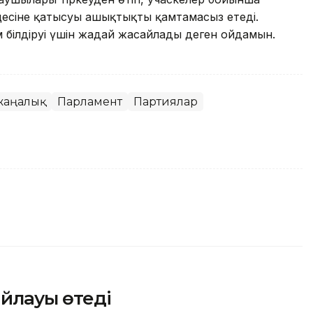
цесіне қатысуы ашықтықты қамтамасыз етеді.
 білдіруі үшін жағдай жасайлады деген ойдамын.
жаңалық
Парламент
Партиялар
айлауы өтеді