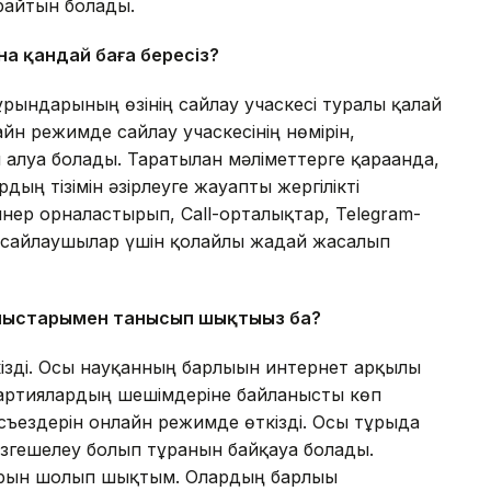
райтын болады.
а қандай баға бересіз?
 тұрғындарының өзінің сайлау учаскесі туралы қалай
айн режимде сайлау учаскесінің нөмірін,
луға болады. Таратылған мәліметтерге қарағанда,
дың тізімін әзірлеуге жауапты жергілікті
нер орналастырып, Call-орталықтар, Telegram-
ы сайлаушылар үшін қолайлы жағдай жасалып
ныстарымен танысып шықтыңыз ба?
ткізді. Осы науқанның барлығын интернет арқылы
партиялардың шешімдеріне байланысты көп
съездерін онлайн режимде өткізді. Осы тұрғыда
 өзгешелеу болып тұрғанын байқауға болады.
рын шолып шықтым. Олардың барлығы