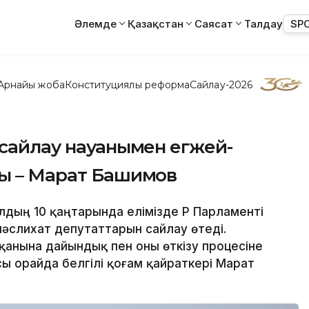
Әлемде
Қазақстан
Саясат
Талдау
SP
Арнайы жоба
Конституциялық реформа
Сайлау-2026
сайлау науқанымен егжей-
ды – Марат Башимов
дың 10 қаңтарында елімізде ҚР Парламенті
мәслихат депутаттарын сайлау өтеді.
қанына дайындық пен оны өткізу процесіне
Осы орайда белгілі қоғам қайраткері Марат