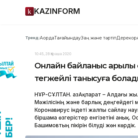
KAZINFORM
Ақорда
Тағайындау
Заң және тәртіп
Дерекқор
Тренд:
10:45, 28 Қараша 2020
Онлайн байланыс арқылы 
тегжейлі танысуға бола
НҰР-СҰЛТАН. ҚазАқпарат – Алдағы жыл
Мәжілісінің және барлық деңгейдегі 
Коронавирус індеті жалпы сайлау нау
біршама өзгерістер енгізетіні анық. 
Башимовтың пікірін білуді жөн көрдік.