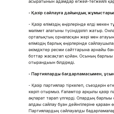
асыратынын адамдар егжей-тегжейлі қа
- Қазір сайлауға дайындық жұмыстарын
- Қазір еліміздің өңірлерінде елді мекен
мәлімет алатыны түсіндіріліп жатыр. Онл
орталықтың орналасқан жері мен атауын а
еліміздің барлық өңірлерінде сайлаушылар
әкімдіктер ресми сайттарына арнайы бан
боттар жасақтап қойған. Осының барлығ
отырғандығын білдіреді.
- Партиялардың бағдарламасымен, ұсы
- Қазір партиялар тіркелеп, съездерін ө
көріп отырмыз. Ғаламтор арқылы қазір 
ақпарат тарап үлгерді. Олардың барлығы 
алдағы сайлау бұған дейінгілеріне қараған
Партиялардың сайлауалды бағдарламала