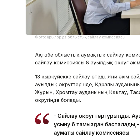
Фото: Қызылорда облыстық сайлау комиссиясы
Ақтөбе облыстық аумақтық сайлау коми
сайлау комиссиясы 8 ауылдық округ әкім
13 қыркүйекке сайлау өтеді. Яғни әкім 
ауылдық округтерінде, Қарғалы ауданын
Жұрын, Хромтау ауданының Көктау, Та
округінде болады.
- Сайлау округтері құрылды. Ау
ұсыну 6 тамыздан басталады,-
аумақтық сайлау комиссиясы.