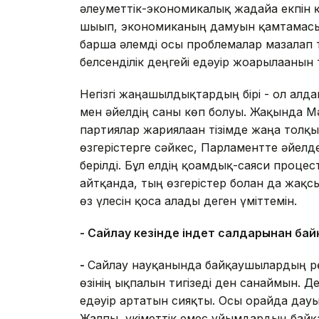
әлеуметтік-экономикалық жағдайға екпін
шығып, экономиканың дамуын қамтамасыз 
барша әлемді осы проблемалар мазалап 
белсенділік деңгейі едәуір жоғарылағанын 
Негізгі жаңашылдықтардың бірі - ол алд
мен әйелдің саны көп болуы. Жақында М
партиялар жариялаған тізімде жаңа толқ
өзгерістерге сәйкес, Парламентте әйелд
берілді. Бұл елдің қоғамдық-саяси процес
айтқанда, тың өзгерістер болған да жақс
өз үлесін қоса алады деген үміттемін.
- Сайлау кезінде індет салдарынан ба
-
Сайлау науқанында байқаушылардың рөл
өзінің ықпалын тигізеді ден санаймын. 
едәуір артатын сияқты. Осы орайда дауы
Жалпы, үкіметтік емес ұйымдардың байқ