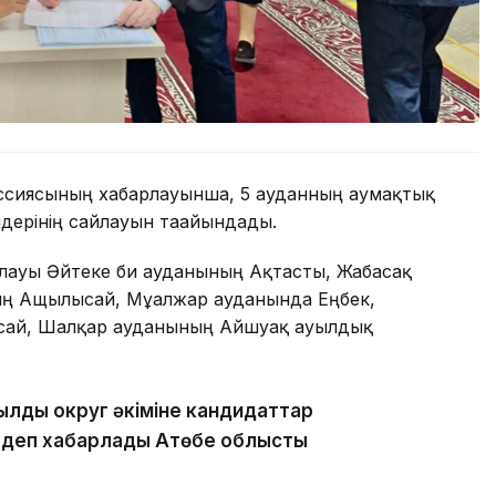
ссиясының хабарлауынша, 5 ауданның аумақтық
дерінің сайлауын тағайындады.
сайлауы Әйтеке би ауданының Ақтасты, Жабасақ
ың Ащылысай, Мұғалжар ауданында Еңбек,
ссай, Шалқар ауданының Айшуақ ауылдық
ылдық округ әкіміне кандидаттар
 деп хабарлады Ақтөбе облыстық