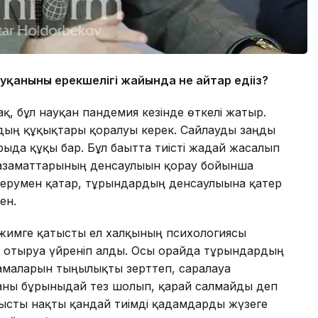
уқанының ерекшелігі жайында не айтар едіңіз?
ақ, бұл науқан пандемия кезінде өткелі жатыр.
ың құқықтары қорғалуы керек. Сайлауды заңды
ғыда құқы бар. Бұл бағытта тиісті жағдай жасалып
л азаматтарының денсаулығын қорғау бойынша
 берумен қатар, тұрғындардың денсаулығына қатер
ен.
ежимге қатысты ел халқының психологиясы
е отыруға үйреніп алды. Осы орайда тұрғындардың
маларын тыңғылықты зерттеп, саралауға
аманы бұрынғыдай тез шолып, қарай салмайды деп
атысты нақты қандай тиімді қадамдарды жүзеге