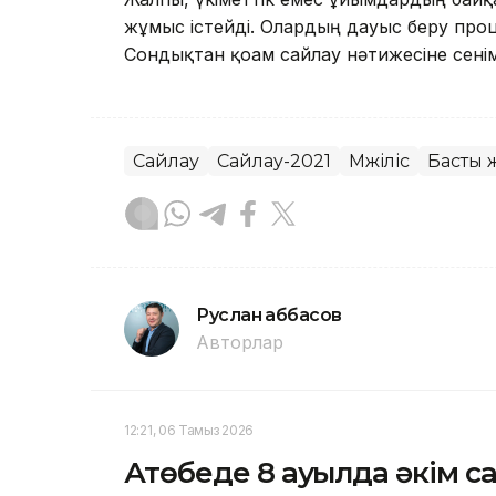
жұмыс істейді. Олардың дауыс беру про
Сондықтан қоғам сайлау нәтижесіне сенім
Сайлау
Сайлау-2021
Мәжіліс
Басты 
Руслан Ғаббасов
Авторлар
12:21, 06 Тамыз 2026
Ақтөбеде 8 ауылда әкім с