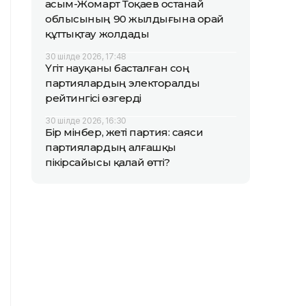
Қасым-Жомарт Тоқаев Қостанай
облысының 90 жылдығына орай
құттықтау жолдады
30 шілде 2026, 17:48
Үгіт науқаны басталған соң
партиялардың электоралды
рейтингісі өзгерді
30 шілде 2026, 16:30
Бір мінбер, жеті партия: саяси
партиялардың алғашқы
пікірсайысы қалай өтті?