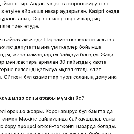
 қойып отыр. Алдағы уақытта коронавирустан
етуіне айрықша назар аударылған. Қазіргі кезде
тұрғаны анық. Сарапшылар партиялардың
тілге тиек етуде.
ағы сайлау аясында Парламентке келетін жастар
әжіліс депутаттығына үміткерлер бойынша
ынды, жаңа мамандарды байқауға болады. Жаңа
ер мен жастарға арналған 30 пайыздық квота
теріне белсенді қатысуға ықпал етеді. Атап
ы. Өйткені бұл азаматтар түрлі саланың дамуына
йқаушылар саны азаюы мүмкін бе?
і ерекше жоғары. Коронавирус бұл бағытта да
Дегенмен Мәжіліс сайлауында байқаушылар саны
с беру процесі егжей-тегжейлі назарда болады.
аушылары тіркеуден өтіп, учаскелер бойынша