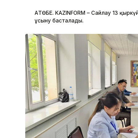
АҚТӨБЕ. KAZINFORM – Сайлау 13 қыркү
ұсыну басталады.