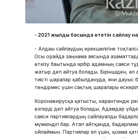
- 2021 жылдың басында өтетін сайлау на
- Алдағы сайлаудың ерекшелігіне тоқталс
Осы орайда заңнама аясында азаматтард
өткізу бағытында әрбір адамның саяси тұр
жатыр деп айтуға болады. Біріншіден, е
тиісті шаралар қабылдануда, яғни дауыс
төндірмес үшін сақтық шаралары ескеріл
Коронавирусқа қатысты, карантиндік р
өзгерді деп айтуға болады. Адамдар үйд
саяси партиялардың сайлауалды бағдарла
мүмкіндігі бар. Атап айтқанда, бағдарл
ойлаймын. Партиялар ел үшін, қоғамға қ