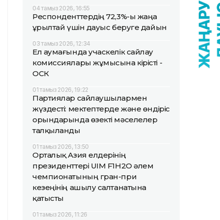
04 тамыз 2026, 16:55
Респонденттердің 72,3%-ы жаңа
Құрылтай үшін дауыс беруге дайын
03 тамыз 2026, 12:34
Ел аумағында учаскелік сайлау
комиссиялары жұмысына кірісті -
ОСК
01 тамыз 2026, 19:22
Партиялар сайлаушылармен
жүздесті: мектептерде және өндіріс
орындарында өзекті мәселелер
талқыланды
01 тамыз 2026, 13:50
Орталық Азия елдерінің
президенттері UIM F1H2O әлем
чемпионатының гран-при
кезеңінің ашылу салтанатына
қатысты
01 тамыз 2026, 11:26