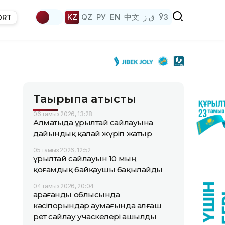
KZ
QZ
РУ
EN
中文
ق ز
ЎЗ
ORT
Тақырыпқа қатысты
06 тамыз 2026, 13:28
Алматыда Құрылтай сайлауына
дайындық қалай жүріп жатыр
05 тамыз 2026, 12:52
Құрылтай сайлауын 10 мың
қоғамдық байқаушы бақылайды
04 тамыз 2026, 20:04
Қарағанды облысында
кәсіпорындар аумағында алғаш
рет сайлау учаскелері ашылды